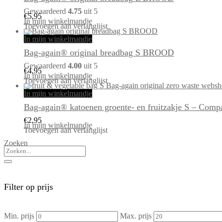
Gewaardeerd
4.75
uit 5
€
5,95
In mijn winkelmandje
Toevoegen aan verlanglijst
In mijn winkelmandje
Bag-again® original breadbag S BROOD
Gewaardeerd
4.00
uit 5
€
4,95
In mijn winkelmandje
Toevoegen aan verlanglijst
In mijn winkelmandje
Bag-again® katoenen groente- en fruitzakje S – Compa
€
2,95
In mijn winkelmandje
Toevoegen aan verlanglijst
Zoeken
Filter op prijs
Min. prijs
Max. prijs