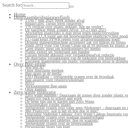
Search for:
Home
Duurzaamheidsnieuwsflash
1 t/m 7 juni 2026 Week zonder afval
Repaircafés: cursus leren repareren?
VN verdrag over plastic geklapt, hoe nu verder?
De jaarlijkse Week Zonder Afval: 19-25 mei 2025
Afschaffen plastictaks is stap terug tegen plasticvervuiling
Nieuwe LCA toont aan dat hoogwaardige plasticrecycling noodz
EU-raad keurt PPWR regels voor afvalvermindering goed!
Droppie statiegeldmachine accepteert zak vol blikjes en flesjes
Sinds 2019 viste The Ocean Clean-up al 10 miljoen kg plastic u
Geen plastic meer om komkommers bij Jumbo
Plastic export uit Nederland aan banden
Europa bereikt akkoord over verpakkingsafval reductie
De duurzame verpakkingen van de toekomst zijn herbruikbaar
Europese maatregelen om plastic verpakkingen terug te dringen
Over Bag-again
Wie ben ik?
Onze duurzame merken
Bag-again in de media
FAQ Breadbag – veelgestelde vragen over de broodzak
Bag-again® voor retailers/wholesale
MVO
Verkooppunten Bag-again
Onze klanten
Zero waste inspiratie
Zero waste summer! Duurzaam de zomer door zonder plastic en
Plasticvrij back to school and work
De beste tips om te starten met Zero Waste
Schoonmaken zonder plastic
Veelgestelde vragen over vaste zeep (blokzeep) – duurzaam en 
Mei Plasticvrij: wat is het en hoe doe je mee?
Duurzame Vaderdag Cadeaus: Zero Waste Cadeau Inspiratie v
Veelgestelde vragen over wasbaar maandverband
Tandenpoetsen met tabletjes, hoe en waarom?
Veelgestelde vragen over de bijenwasdoek
Persoonlijke blogs van Inge