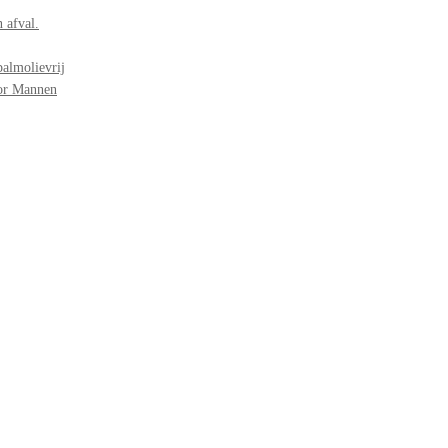
 afval.
palmolievrij
oor Mannen