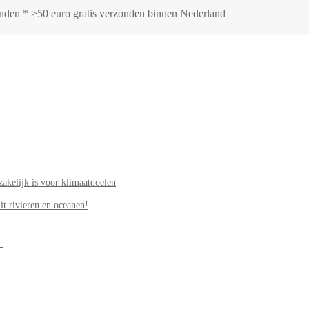
zonden * >50 euro gratis verzonden binnen Nederland
akelijk is voor klimaatdoelen
it rivieren en oceanen!
.