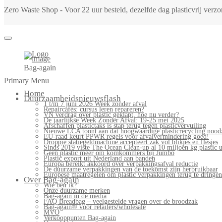
Zero Waste Shop - Voor 22 uur besteld, dezelfde dag plasticvrij ver
Bag-again
Primary Menu
Home
Duurzaamheidsnieuwsflash
1 t/m 7 juni 2026 Week zonder afval
Repaircafés: cursus leren repareren?
VN verdrag over plastic geklapt, hoe nu verder?
De jaarlijkse Week Zonder Afval: 19-25 mei 2025
Afschaffen plastictaks is stap terug tegen plasticvervuiling
Nieuwe LCA toont aan dat hoogwaardige plasticrecycling noodz
EU-raad keurt PPWR regels voor afvalvermindering goed!
Droppie statiegeldmachine accepteert zak vol blikjes en flesjes
Sinds 2019 viste The Ocean Clean-up al 10 miljoen kg plastic u
Geen plastic meer om komkommers bij Jumbo
Plastic export uit Nederland aan banden
Europa bereikt akkoord over verpakkingsafval reductie
De duurzame verpakkingen van de toekomst zijn herbruikbaar
Europese maatregelen om plastic verpakkingen terug te dringen
Over Bag-again
Wie ben ik?
Onze duurzame merken
Bag-again in de media
FAQ Breadbag – veelgestelde vragen over de broodzak
Bag-again® voor retailers/wholesale
MVO
Verkooppunten Bag-again