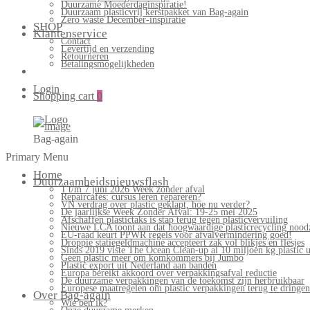
Duurzame Moederdaginspiratie!
Duurzaam plasticvrij kerstpakket van Bag-again
Zero waste December-inspiratie
SHOP
Klantenservice
Contact
Levertijd en verzending
Retourneren
Betalingsmogelijkheden
Login
Shopping cart
0
Bag-again
Primary Menu
Home
Duurzaamheidsnieuwsflash
1 t/m 7 juni 2026 Week zonder afval
Repaircafés: cursus leren repareren?
VN verdrag over plastic geklapt, hoe nu verder?
De jaarlijkse Week Zonder Afval: 19-25 mei 2025
Afschaffen plastictaks is stap terug tegen plasticvervuiling
Nieuwe LCA toont aan dat hoogwaardige plasticrecycling noodz
EU-raad keurt PPWR regels voor afvalvermindering goed!
Droppie statiegeldmachine accepteert zak vol blikjes en flesjes
Sinds 2019 viste The Ocean Clean-up al 10 miljoen kg plastic u
Geen plastic meer om komkommers bij Jumbo
Plastic export uit Nederland aan banden
Europa bereikt akkoord over verpakkingsafval reductie
De duurzame verpakkingen van de toekomst zijn herbruikbaar
Europese maatregelen om plastic verpakkingen terug te dringen
Over Bag-again
Wie ben ik?