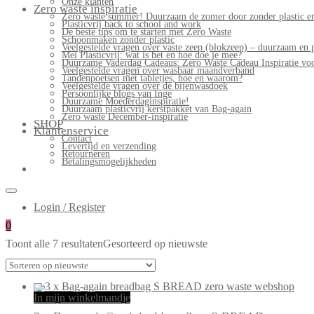
Onze klanten
Zero waste inspiratie
Zero waste summer! Duurzaam de zomer door zonder plastic en
Plasticvrij back to school and work
De beste tips om te starten met Zero Waste
Schoonmaken zonder plastic
Veelgestelde vragen over vaste zeep (blokzeep) – duurzaam en 
Mei Plasticvrij: wat is het en hoe doe je mee?
Duurzame Vaderdag Cadeaus: Zero Waste Cadeau Inspiratie v
Veelgestelde vragen over wasbaar maandverband
Tandenpoetsen met tabletjes, hoe en waarom?
Veelgestelde vragen over de bijenwasdoek
Persoonlijke blogs van Inge
Duurzame Moederdaginspiratie!
Duurzaam plasticvrij kerstpakket van Bag-again
Zero waste December-inspiratie
SHOP
Klantenservice
Contact
Levertijd en verzending
Retourneren
Betalingsmogelijkheden
Login / Register
0
Toont alle 7 resultaten
Gesorteerd op nieuwste
In mijn winkelmandje