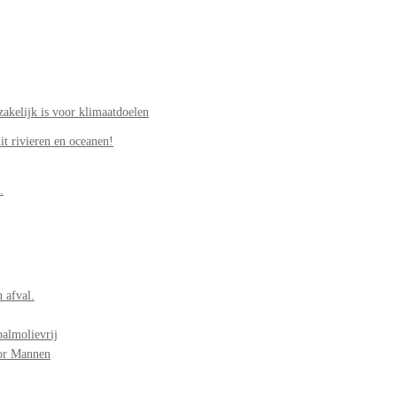
akelijk is voor klimaatdoelen
it rivieren en oceanen!
.
 afval.
palmolievrij
oor Mannen