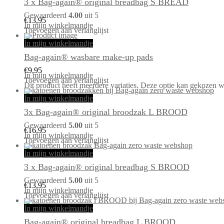
3 x Bag-again® original breadbag S BREAD
Gewaardeerd
4.00
uit 5
€
13,95
In mijn winkelmandje
Toevoegen aan verlanglijst
In mijn winkelmandje
Bag-again® wasbare make-up pads
€
9,95
In mijn winkelmandje
Toevoegen aan verlanglijst
Dit product heeft meerdere variaties. Deze optie kan gekozen 
In mijn winkelmandje
3x Bag-again® original broodzak L BROOD
Gewaardeerd
5.00
uit 5
€
16,95
In mijn winkelmandje
Toevoegen aan verlanglijst
In mijn winkelmandje
3 x Bag-again® original breadbag S BROOD
Gewaardeerd
5.00
uit 5
€
13,95
In mijn winkelmandje
Toevoegen aan verlanglijst
In mijn winkelmandje
Bag-again® original breadbag L BROOD