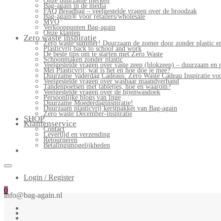
Onze duurzame merken
Bag-again in de media
FAQ Breadbag – veelgestelde vragen over de broodzak
Bag-again® voor retailers/wholesale
MVO
Verkooppunten Bag-again
Onze klanten
Zero waste inspiratie
Zero waste summer! Duurzaam de zomer door zonder plastic en
Plasticvrij back to school and work
De beste tips om te starten met Zero Waste
Schoonmaken zonder plastic
Veelgestelde vragen over vaste zeep (blokzeep) – duurzaam en 
Mei Plasticvrij: wat is het en hoe doe je mee?
Duurzame Vaderdag Cadeaus: Zero Waste Cadeau Inspiratie v
Veelgestelde vragen over wasbaar maandverband
Tandenpoetsen met tabletjes, hoe en waarom?
Veelgestelde vragen over de bijenwasdoek
Persoonlijke blogs van Inge
Duurzame Moederdaginspiratie!
Duurzaam plasticvrij kerstpakket van Bag-again
Zero waste December-inspiratie
SHOP
Klantenservice
Contact
Levertijd en verzending
Retourneren
Betalingsmogelijkheden
Login / Register
0
info@bag-again.nl