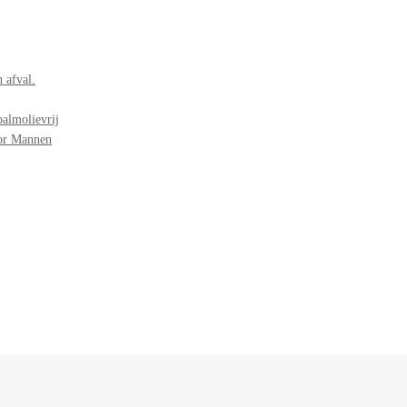
 afval.
palmolievrij
oor Mannen