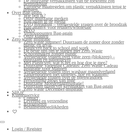
De duurzame verpakkingen van de toekomst zijn
herbruikbaar
Europese maatregelen om plastic verpakkingen terug te
dringen.
Over Bag-again
Wie ben ik?
Onze duurzame merken
Bag-again in de media
FAQ Breadbag – veelgestelde vragen over de broodzak
Bag-again® voor retailers/wholesale
MVO
Verkooppunten Bag-again
Onze klanten
Zero waste inspiratie
Zero waste summer! Duurzaam de zomer door zonder
plastic en afval.
Plasticvrij back to school and work
De beste tips om te starten met Zero Waste
Schoonmaken zonder plastic
Veelgestelde vragen over vaste zeep (blokzeep) –
duurzaam en palmolievrij
Mei Plasticvrij: wat is het en hoe doe je mee?
Duurzame Vaderdag Cadeaus: Zero Waste Cadeau
Inspiratie voor Mannen
Veelgestelde vragen over wasbaar maandverband
Tandenpoetsen met tabletjes, hoe en waarom?
Veelgestelde vragen over de bijenwasdoek
Persoonlijke blogs van Inge
Duurzame Moederdaginspiratie!
Duurzaam plasticvrij kerstpakket van Bag-again
Zero waste December-inspiratie
SHOP
Klantenservice
Contact
Levertijd en verzending
Retourneren
Betalingsmogelijkheden
Login / Register