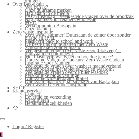
dringen.
Over Bag-again
Wie ben ik?
Onze duurzame merken
Bag-again in de media
FAQ Breadbag – veelgestelde vragen over de broodzak
Bag-again® voor retailers/wholesale
MVO
Verkooppunten Bag-again
Onze klanten
Zero waste inspiratie
Zero waste summer! Duurzaam de zomer door zonder
plastic en afval.
Plasticvrij back to school and work
De beste tips om te starten met Zero Waste
Schoonmaken zonder plastic
Veelgestelde vragen over vaste zeep (blokzeep) –
duurzaam en palmolievrij
Mei Plasticvrij: wat is het en hoe doe je mee?
Duurzame Vaderdag Cadeaus: Zero Waste Cadeau
Inspiratie voor Mannen
Veelgestelde vragen over wasbaar maandverband
Tandenpoetsen met tabletjes, hoe en waarom?
Veelgestelde vragen over de bijenwasdoek
Persoonlijke blogs van Inge
Duurzame Moederdaginspiratie!
Duurzaam plasticvrij kerstpakket van Bag-again
Zero waste December-inspiratie
SHOP
Klantenservice
Contact
Levertijd en verzending
Retourneren
Betalingsmogelijkheden
Login / Register
0