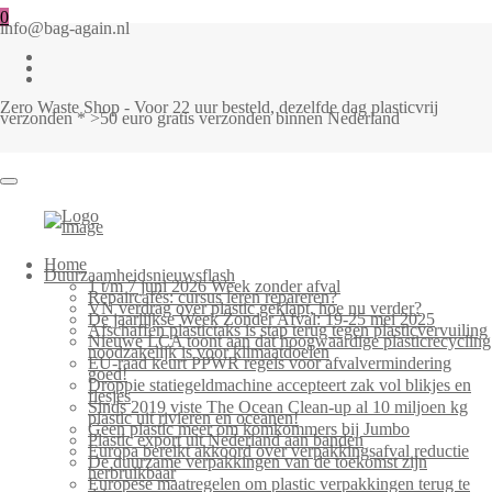
0
info@bag-again.nl
Zero Waste Shop - Voor 22 uur besteld, dezelfde dag plasticvrij
verzonden * >50 euro gratis verzonden binnen Nederland
Home
Duurzaamheidsnieuwsflash
1 t/m 7 juni 2026 Week zonder afval
Repaircafés: cursus leren repareren?
VN verdrag over plastic geklapt, hoe nu verder?
De jaarlijkse Week Zonder Afval: 19-25 mei 2025
Afschaffen plastictaks is stap terug tegen plasticvervuiling
Nieuwe LCA toont aan dat hoogwaardige plasticrecycling
noodzakelijk is voor klimaatdoelen
EU-raad keurt PPWR regels voor afvalvermindering
goed!
Droppie statiegeldmachine accepteert zak vol blikjes en
flesjes
Sinds 2019 viste The Ocean Clean-up al 10 miljoen kg
plastic uit rivieren en oceanen!
Geen plastic meer om komkommers bij Jumbo
Plastic export uit Nederland aan banden
Europa bereikt akkoord over verpakkingsafval reductie
De duurzame verpakkingen van de toekomst zijn
herbruikbaar
Europese maatregelen om plastic verpakkingen terug te