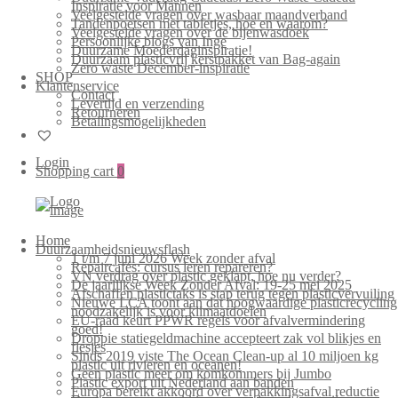
Inspiratie voor Mannen
Veelgestelde vragen over wasbaar maandverband
Tandenpoetsen met tabletjes, hoe en waarom?
Veelgestelde vragen over de bijenwasdoek
Persoonlijke blogs van Inge
Duurzame Moederdaginspiratie!
Duurzaam plasticvrij kerstpakket van Bag-again
Zero waste December-inspiratie
SHOP
Klantenservice
Contact
Levertijd en verzending
Retourneren
Betalingsmogelijkheden
Login
Shopping cart
0
Home
Duurzaamheidsnieuwsflash
1 t/m 7 juni 2026 Week zonder afval
Repaircafés: cursus leren repareren?
VN verdrag over plastic geklapt, hoe nu verder?
De jaarlijkse Week Zonder Afval: 19-25 mei 2025
Afschaffen plastictaks is stap terug tegen plasticvervuiling
Nieuwe LCA toont aan dat hoogwaardige plasticrecycling
noodzakelijk is voor klimaatdoelen
EU-raad keurt PPWR regels voor afvalvermindering
goed!
Droppie statiegeldmachine accepteert zak vol blikjes en
flesjes
Sinds 2019 viste The Ocean Clean-up al 10 miljoen kg
plastic uit rivieren en oceanen!
Geen plastic meer om komkommers bij Jumbo
Plastic export uit Nederland aan banden
Europa bereikt akkoord over verpakkingsafval reductie