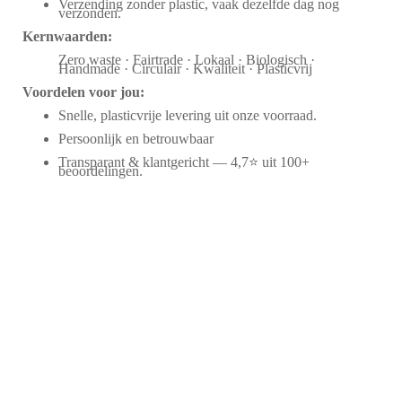
Verzending zonder plastic, vaak dezelfde dag nog
verzonden.
Kernwaarden:
Zero waste · Fairtrade · Lokaal · Biologisch ·
Handmade · Circulair · Kwaliteit · Plasticvrij
Voordelen voor jou:
Snelle, plasticvrije levering uit onze voorraad.
Persoonlijk en betrouwbaar
Transparant & klantgericht — 4,7⭐ uit 100+
beoordelingen.