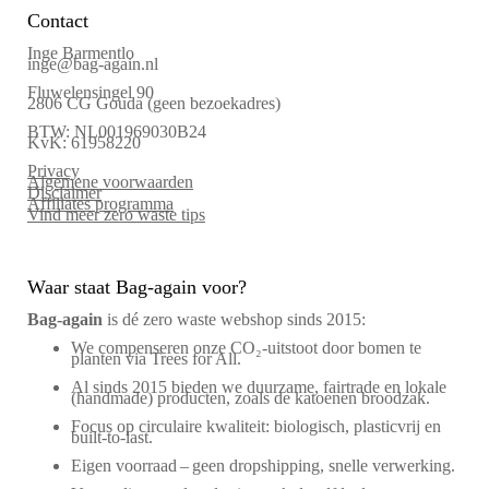
Contact
Inge Barmentlo
inge@bag-again.nl
Fluwelensingel 90
2806 CG Gouda (geen bezoekadres)
BTW: NL001969030B24
KvK: 61958220
Privacy
Algemene voorwaarden
Disclaimer
Affiliates programma
Vind meer zero waste tips
Waar staat Bag-again voor?
Bag‑again
is dé zero waste webshop sinds 2015:
We compenseren onze CO₂-uitstoot door bomen te
planten via Trees for All.
Al sinds 2015 bieden we duurzame, fairtrade en lokale
(handmade) producten, zoals de katoenen broodzak.
Focus op circulaire kwaliteit: biologisch, plasticvrij en
built-to-last.
Eigen voorraad – geen dropshipping, snelle verwerking.