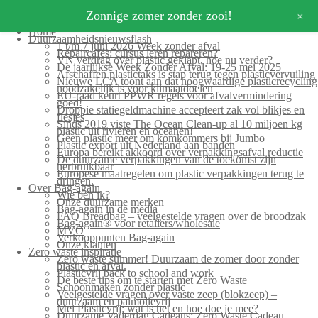
+
Zonnige zomer zonder zooi!
Home
Duurzaamheidsnieuwsflash
1 t/m 7 juni 2026 Week zonder afval
Repaircafés: cursus leren repareren?
VN verdrag over plastic geklapt, hoe nu verder?
De jaarlijkse Week Zonder Afval: 19-25 mei 2025
Afschaffen plastictaks is stap terug tegen plasticvervuiling
Nieuwe LCA toont aan dat hoogwaardige plasticrecycling
noodzakelijk is voor klimaatdoelen
EU-raad keurt PPWR regels voor afvalvermindering
goed!
Droppie statiegeldmachine accepteert zak vol blikjes en
flesjes
Sinds 2019 viste The Ocean Clean-up al 10 miljoen kg
plastic uit rivieren en oceanen!
Geen plastic meer om komkommers bij Jumbo
Plastic export uit Nederland aan banden
Europa bereikt akkoord over verpakkingsafval reductie
De duurzame verpakkingen van de toekomst zijn
herbruikbaar
Europese maatregelen om plastic verpakkingen terug te
dringen.
Over Bag-again
Wie ben ik?
Onze duurzame merken
Bag-again in de media
FAQ Breadbag – veelgestelde vragen over de broodzak
Bag-again® voor retailers/wholesale
MVO
Verkooppunten Bag-again
Onze klanten
Zero waste inspiratie
Zero waste summer! Duurzaam de zomer door zonder
plastic en afval.
Plasticvrij back to school and work
De beste tips om te starten met Zero Waste
Schoonmaken zonder plastic
Veelgestelde vragen over vaste zeep (blokzeep) –
duurzaam en palmolievrij
Mei Plasticvrij: wat is het en hoe doe je mee?
Duurzame Vaderdag Cadeaus: Zero Waste Cadeau