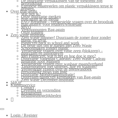
De duurzame verpakkingen van de toekomst zijn
herbruikbaar
Europese maatregelen om plastic verpakkingen terug te
dringen.
Over Bag-again
Wie ben ik?
Onze duurzame merken
Bag-again in de media
FAQ Breadbag – veelgestelde vragen over de broodzak
Bag-again® voor retailers/wholesale
MVO
Verkooppunten Bag-again
Onze klanten
Zero waste inspiratie
Zero waste summer! Duurzaam de zomer door zonder
plastic en afval.
Plasticvrij back to school and work
De beste tips om te starten met Zero Waste
Schoonmaken zonder plastic
Veelgestelde vragen over vaste zeep (blokzeep) –
duurzaam en palmolievrij
Mei Plasticvrij: wat is het en hoe doe je mee?
Duurzame Vaderdag Cadeaus: Zero Waste Cadeau
Inspiratie voor Mannen
Veelgestelde vragen over wasbaar maandverband
Tandenpoetsen met tabletjes, hoe en waarom?
Veelgestelde vragen over de bijenwasdoek
Persoonlijke blogs van Inge
Duurzame Moederdaginspiratie!
Duurzaam plasticvrij kerstpakket van Bag-again
Zero waste December-inspiratie
SHOP
Klantenservice
Contact
Levertijd en verzending
Retourneren
Betalingsmogelijkheden
Login / Register