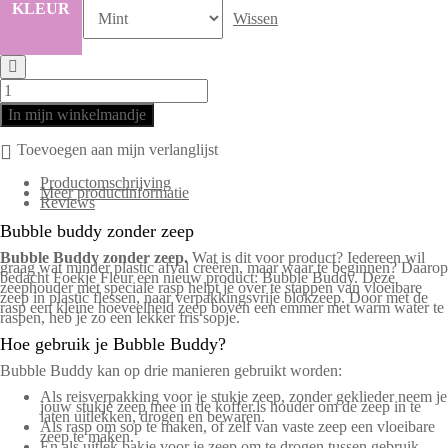
KLEUR
Wissen
Bubble
buddy
zonder
zeep
In mijn winkelmandje
aantal
Toevoegen aan mijn verlanglijst
Productomschrijving
Meer productinformatie
Reviews
Bubble buddy zonder zeep
Bubble Buddy zonder zeep.
Wat is dit voor product? Iedereen wil
graag wat minder plastic afval creëren, maar waar te beginnen? Daarop
bedacht Foekje Fleur een nieuw product: Bubble Buddy. Deze
zeephouder met speciale rasp helpt je over te stappen van vloeibare
zeep in plastic flessen, naar verpakkingsvrije blokzeep. Door met de
rasp een kleine hoeveelheid zeep boven een emmer met warm water te
raspen, heb je zo een lekker fris sopje.
Hoe gebruik je Bubble Buddy?
Bubble Buddy kan op drie manieren gebruikt worden:
Als reisverpakking voor je stukje zeep, zonder geklieder neem je
jouw stukje zeep mee in de koffer.ls houder om de zeep in te
laten uitlekken, drogen en bewaren.
Als rasp om sop te maken, of zelf van vaste zeep een vloeibare
zeep te maken.
En als uitlek bakje voor je zeep om te drogen tussen gebruik