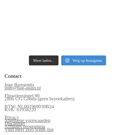
Meer laden...
Volg op Instagram
Contact
Inge Barmentlo
inge@bag-again.nl
Fluwelensingel 90
2806 CG Gouda (geen bezoekadres)
BTW: NL001969030B24
KvK: 61958220
Privacy
Algemene voorwaarden
Disclaimer
Affiliates programma
Vind meer zero waste tips