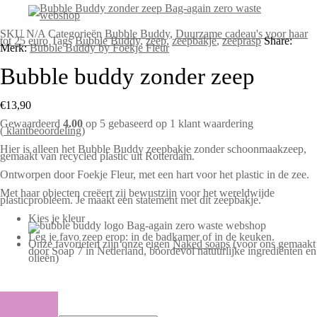
SKU
N/A
Categorieën
Bubble Buddy
,
Duurzame cadeau's voor haar
tot 25 euro
Tags
Bubble Buddy
,
zeep
,
zeepbakje
,
zeeprasp
Share:
Merk:
Bubble Buddy by Foekje Fleur
Bubble buddy zonder zeep
€
13,90
Gewaardeerd
4.00
op 5 gebaseerd op
1
klant waardering
(
klantbeoordeling)
Hier is alleen het Bubble Buddy zeepbakje zonder schoonmaakzeep,
gemaakt van recycled plastic uit Rotterdam.
Ontworpen door Foekje Fleur, met een hart voor het plastic in de zee.
Met haar objecten creëert zij bewustzijn voor het wereldwijde
plasticprobleem. Je maakt een statement met dit zeepbakje.
Kies je kleur
Leg je favo zeep erop: in de badkamer of in de keuken.
Onze favorieten zijn onze eigen
Naked soap
s (voor ons gemaakt
door Soap 7 in Nederland, boordevol natuurlijke ingrediënten en
olieën)