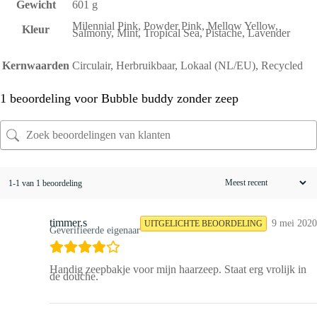
Gewicht
601 g
Milennial Pink, Powder Pink, Mellow Yellow,
Kleur
Salmony, Mint, Tropical Sea, Pistache, Lavender
Kernwaarden
Circulair, Herbruikbaar, Lokaal (NL/EU), Recycled
1 beoordeling voor
Bubble buddy zonder zeep
1-1 van 1 beoordeling
timmer.s
9 mei 2020
UITGELICHTE BEOORDELING
Geverifieerde eigenaar
Handig zeepbakje voor mijn haarzeep. Staat erg vrolijk in
de douche.