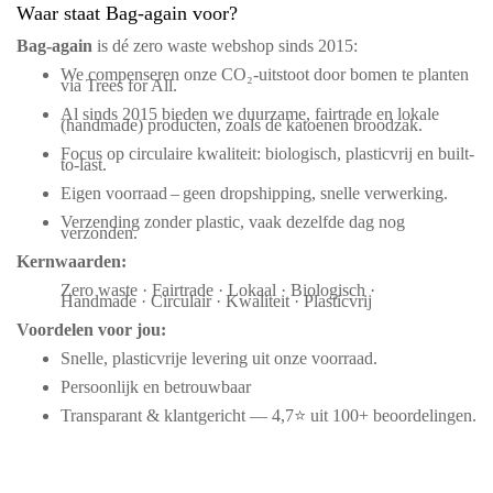
Waar staat Bag-again voor?
Bag‑again
is dé zero waste webshop sinds 2015:
We compenseren onze CO₂-uitstoot door bomen te planten
via Trees for All.
Al sinds 2015 bieden we duurzame, fairtrade en lokale
(handmade) producten, zoals de katoenen broodzak.
Focus op circulaire kwaliteit: biologisch, plasticvrij en built-
to-last.
Eigen voorraad – geen dropshipping, snelle verwerking.
Verzending zonder plastic, vaak dezelfde dag nog
verzonden.
Kernwaarden:
Zero waste · Fairtrade · Lokaal · Biologisch ·
Handmade · Circulair · Kwaliteit · Plasticvrij
Voordelen voor jou:
Snelle, plasticvrije levering uit onze voorraad.
Persoonlijk en betrouwbaar
Transparant & klantgericht — 4,7⭐ uit 100+ beoordelingen.