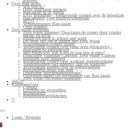
dringen.
Over Bag-again
Wie ben ik?
Onze duurzame merken
Bag-again in de media
FAQ Breadbag – veelgestelde vragen over de broodzak
Bag-again® voor retailers/wholesale
MVO
Verkooppunten Bag-again
Onze klanten
Zero waste inspiratie
Zero waste summer! Duurzaam de zomer door zonder
plastic en afval.
Plasticvrij back to school and work
De beste tips om te starten met Zero Waste
Schoonmaken zonder plastic
Veelgestelde vragen over vaste zeep (blokzeep) –
duurzaam en palmolievrij
Mei Plasticvrij: wat is het en hoe doe je mee?
Duurzame Vaderdag Cadeaus: Zero Waste Cadeau
Inspiratie voor Mannen
Veelgestelde vragen over wasbaar maandverband
Tandenpoetsen met tabletjes, hoe en waarom?
Veelgestelde vragen over de bijenwasdoek
Persoonlijke blogs van Inge
Duurzame Moederdaginspiratie!
Duurzaam plasticvrij kerstpakket van Bag-again
Zero waste December-inspiratie
SHOP
Klantenservice
Contact
Levertijd en verzending
Retourneren
Betalingsmogelijkheden
Login / Register
0