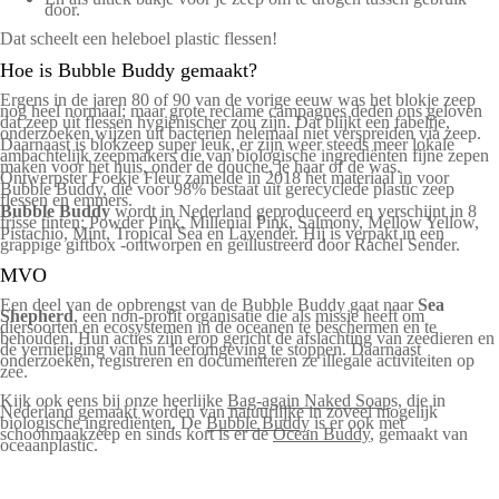
door.
Dat scheelt een heleboel plastic flessen!
Hoe is Bubble Buddy gemaakt?
Ergens in de jaren 80 of 90 van de vorige eeuw was het blokje zeep
nog heel normaal; maar grote reclame campagnes deden ons geloven
dat zeep uit flessen hygiënischer zou zijn. Dat blijkt een fabeltje,
onderzoeken wijzen uit bacteriën helemaal niet verspreiden via zeep.
Daarnaast is blokzeep super leuk, er zijn weer steeds meer lokale
ambachtelijk zeepmakers die van biologische ingrediënten fijne zepen
maken voor het huis, onder de douche, je haar of de was.
Ontwerpster Foekje Fleur zamelde in 2018 het materiaal in voor
Bubble Buddy, die voor 98% bestaat uit gerecyclede plastic zeep
flessen en emmers.
Bubble Buddy
wordt in Nederland geproduceerd en verschijnt in 8
frisse tinten; Powder Pink, Millenial Pink, Salmony, Mellow Yellow,
Pistachio, Mint, Tropical Sea en Lavender. Hij is verpakt in een
grappige giftbox -ontworpen en geïllustreerd door Rachel Sender.
MVO
Een deel van de opbrengst van de Bubble Buddy gaat naar
Sea
Shepherd
, een non-profit organisatie die als missie heeft om
diersoorten en ecosystemen in de oceanen te beschermen en te
behouden. Hun acties zijn erop gericht de afslachting van zeedieren en
de vernietiging van hun leefomgeving te stoppen. Daarnaast
onderzoeken, registreren en documenteren ze illegale activiteiten op
zee.
Kijk ook eens bij onze heerlijke
Bag-again Naked Soap
s, die in
Nederland gemaakt worden van natuurlijke in zoveel mogelijk
biologische ingrediënten. De
Bubble Buddy
is er ook met
schoonmaakzeep en sinds kort is er de
Ocean Buddy
, gemaakt van
oceaanplastic.