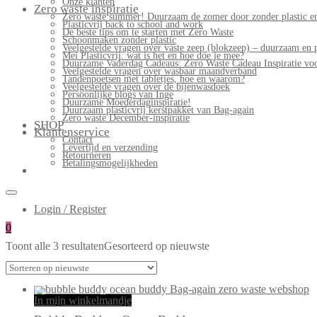
Onze klanten
Zero waste inspiratie
Zero waste summer! Duurzaam de zomer door zonder plastic en
Plasticvrij back to school and work
De beste tips om te starten met Zero Waste
Schoonmaken zonder plastic
Veelgestelde vragen over vaste zeep (blokzeep) – duurzaam en 
Mei Plasticvrij: wat is het en hoe doe je mee?
Duurzame Vaderdag Cadeaus: Zero Waste Cadeau Inspiratie v
Veelgestelde vragen over wasbaar maandverband
Tandenpoetsen met tabletjes, hoe en waarom?
Veelgestelde vragen over de bijenwasdoek
Persoonlijke blogs van Inge
Duurzame Moederdaginspiratie!
Duurzaam plasticvrij kerstpakket van Bag-again
Zero waste December-inspiratie
SHOP
Klantenservice
Contact
Levertijd en verzending
Retourneren
Betalingsmogelijkheden
Login / Register
0
Toont alle 3 resultaten
Gesorteerd op nieuwste
In mijn winkelmandje