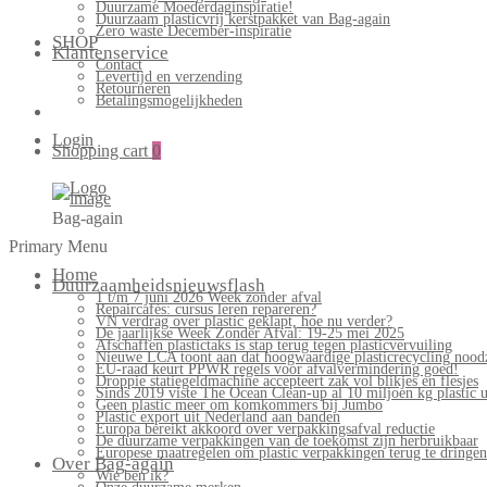
Duurzame Moederdaginspiratie!
Duurzaam plasticvrij kerstpakket van Bag-again
Zero waste December-inspiratie
SHOP
Klantenservice
Contact
Levertijd en verzending
Retourneren
Betalingsmogelijkheden
Login
Shopping cart
0
Bag-again
Primary Menu
Home
Duurzaamheidsnieuwsflash
1 t/m 7 juni 2026 Week zonder afval
Repaircafés: cursus leren repareren?
VN verdrag over plastic geklapt, hoe nu verder?
De jaarlijkse Week Zonder Afval: 19-25 mei 2025
Afschaffen plastictaks is stap terug tegen plasticvervuiling
Nieuwe LCA toont aan dat hoogwaardige plasticrecycling noodz
EU-raad keurt PPWR regels voor afvalvermindering goed!
Droppie statiegeldmachine accepteert zak vol blikjes en flesjes
Sinds 2019 viste The Ocean Clean-up al 10 miljoen kg plastic u
Geen plastic meer om komkommers bij Jumbo
Plastic export uit Nederland aan banden
Europa bereikt akkoord over verpakkingsafval reductie
De duurzame verpakkingen van de toekomst zijn herbruikbaar
Europese maatregelen om plastic verpakkingen terug te dringen
Over Bag-again
Wie ben ik?