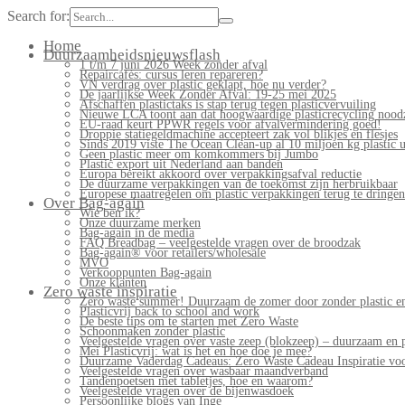
Search for:
Home
Duurzaamheidsnieuwsflash
1 t/m 7 juni 2026 Week zonder afval
Repaircafés: cursus leren repareren?
VN verdrag over plastic geklapt, hoe nu verder?
De jaarlijkse Week Zonder Afval: 19-25 mei 2025
Afschaffen plastictaks is stap terug tegen plasticvervuiling
Nieuwe LCA toont aan dat hoogwaardige plasticrecycling noodz
EU-raad keurt PPWR regels voor afvalvermindering goed!
Droppie statiegeldmachine accepteert zak vol blikjes en flesjes
Sinds 2019 viste The Ocean Clean-up al 10 miljoen kg plastic u
Geen plastic meer om komkommers bij Jumbo
Plastic export uit Nederland aan banden
Europa bereikt akkoord over verpakkingsafval reductie
De duurzame verpakkingen van de toekomst zijn herbruikbaar
Europese maatregelen om plastic verpakkingen terug te dringen
Over Bag-again
Wie ben ik?
Onze duurzame merken
Bag-again in de media
FAQ Breadbag – veelgestelde vragen over de broodzak
Bag-again® voor retailers/wholesale
MVO
Verkooppunten Bag-again
Onze klanten
Zero waste inspiratie
Zero waste summer! Duurzaam de zomer door zonder plastic en
Plasticvrij back to school and work
De beste tips om te starten met Zero Waste
Schoonmaken zonder plastic
Veelgestelde vragen over vaste zeep (blokzeep) – duurzaam en 
Mei Plasticvrij: wat is het en hoe doe je mee?
Duurzame Vaderdag Cadeaus: Zero Waste Cadeau Inspiratie v
Veelgestelde vragen over wasbaar maandverband
Tandenpoetsen met tabletjes, hoe en waarom?
Veelgestelde vragen over de bijenwasdoek
Persoonlijke blogs van Inge