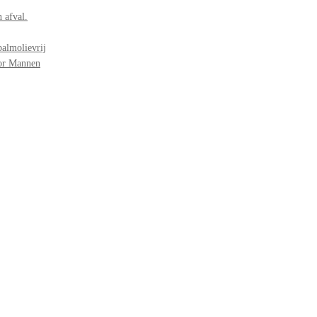
 afval.
palmolievrij
oor Mannen