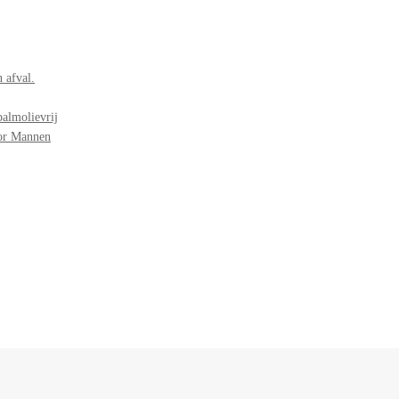
 afval.
palmolievrij
oor Mannen