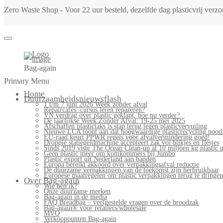
Zero Waste Shop - Voor 22 uur besteld, dezelfde dag plasticvrij ver
Bag-again
Primary Menu
Home
Duurzaamheidsnieuwsflash
1 t/m 7 juni 2026 Week zonder afval
Repaircafés: cursus leren repareren?
VN verdrag over plastic geklapt, hoe nu verder?
De jaarlijkse Week Zonder Afval: 19-25 mei 2025
Afschaffen plastictaks is stap terug tegen plasticvervuiling
Nieuwe LCA toont aan dat hoogwaardige plasticrecycling noodz
EU-raad keurt PPWR regels voor afvalvermindering goed!
Droppie statiegeldmachine accepteert zak vol blikjes en flesjes
Sinds 2019 viste The Ocean Clean-up al 10 miljoen kg plastic u
Geen plastic meer om komkommers bij Jumbo
Plastic export uit Nederland aan banden
Europa bereikt akkoord over verpakkingsafval reductie
De duurzame verpakkingen van de toekomst zijn herbruikbaar
Europese maatregelen om plastic verpakkingen terug te dringen
Over Bag-again
Wie ben ik?
Onze duurzame merken
Bag-again in de media
FAQ Breadbag – veelgestelde vragen over de broodzak
Bag-again® voor retailers/wholesale
MVO
Verkooppunten Bag-again