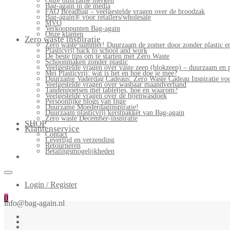
Onze duurzame merken
Bag-again in de media
FAQ Breadbag – veelgestelde vragen over de broodzak
Bag-again® voor retailers/wholesale
MVO
Verkooppunten Bag-again
Onze klanten
Zero waste inspiratie
Zero waste summer! Duurzaam de zomer door zonder plastic en
Plasticvrij back to school and work
De beste tips om te starten met Zero Waste
Schoonmaken zonder plastic
Veelgestelde vragen over vaste zeep (blokzeep) – duurzaam en 
Mei Plasticvrij: wat is het en hoe doe je mee?
Duurzame Vaderdag Cadeaus: Zero Waste Cadeau Inspiratie v
Veelgestelde vragen over wasbaar maandverband
Tandenpoetsen met tabletjes, hoe en waarom?
Veelgestelde vragen over de bijenwasdoek
Persoonlijke blogs van Inge
Duurzame Moederdaginspiratie!
Duurzaam plasticvrij kerstpakket van Bag-again
Zero waste December-inspiratie
SHOP
Klantenservice
Contact
Levertijd en verzending
Retourneren
Betalingsmogelijkheden
Login / Register
0
info@bag-again.nl