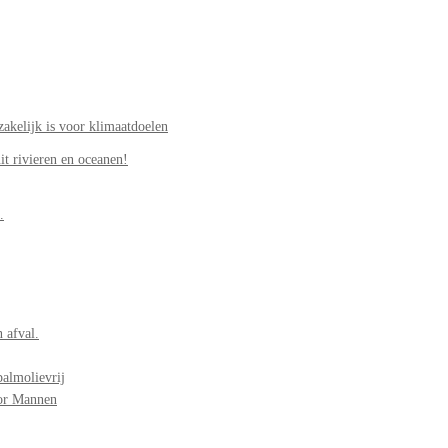
akelijk is voor klimaatdoelen
it rivieren en oceanen!
.
 afval.
palmolievrij
oor Mannen