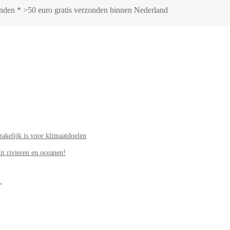
zonden * >50 euro gratis verzonden binnen Nederland
akelijk is voor klimaatdoelen
it rivieren en oceanen!
.