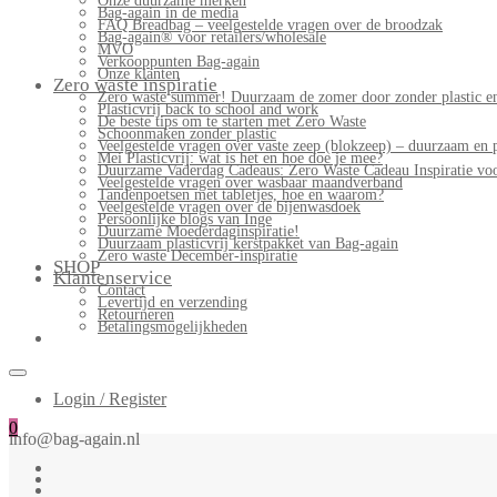
Onze duurzame merken
Bag-again in de media
FAQ Breadbag – veelgestelde vragen over de broodzak
Bag-again® voor retailers/wholesale
MVO
Verkooppunten Bag-again
Onze klanten
Zero waste inspiratie
Zero waste summer! Duurzaam de zomer door zonder plastic en
Plasticvrij back to school and work
De beste tips om te starten met Zero Waste
Schoonmaken zonder plastic
Veelgestelde vragen over vaste zeep (blokzeep) – duurzaam en 
Mei Plasticvrij: wat is het en hoe doe je mee?
Duurzame Vaderdag Cadeaus: Zero Waste Cadeau Inspiratie v
Veelgestelde vragen over wasbaar maandverband
Tandenpoetsen met tabletjes, hoe en waarom?
Veelgestelde vragen over de bijenwasdoek
Persoonlijke blogs van Inge
Duurzame Moederdaginspiratie!
Duurzaam plasticvrij kerstpakket van Bag-again
Zero waste December-inspiratie
SHOP
Klantenservice
Contact
Levertijd en verzending
Retourneren
Betalingsmogelijkheden
Login / Register
0
info@bag-again.nl