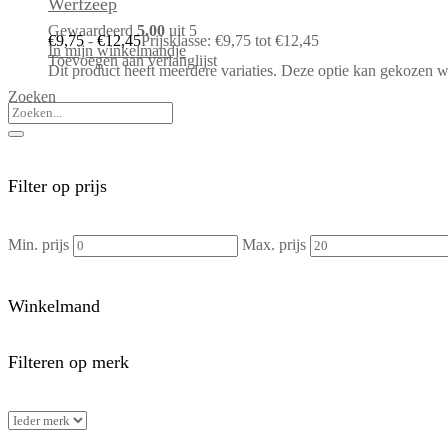
Werfzeep
Gewaardeerd
5.00
uit 5
€
9,75
-
€
12,45
Prijsklasse: €9,75 tot €12,45
In mijn winkelmandje
Toevoegen aan verlanglijst
Dit product heeft meerdere variaties. Deze optie kan gekozen 
Zoeken
Filter op prijs
Min. prijs
Max. prijs
Winkelmand
Filteren op merk