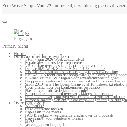
Zero Waste Shop - Voor 22 uur besteld, dezelfde dag plasticvrij ver
Bag-again
Primary Menu
Home
Duurzaamheidsnieuwsflash
1 t/m 7 juni 2026 Week zonder afval
Repaircafés: cursus leren repareren?
VN verdrag over plastic geklapt, hoe nu verder?
De jaarlijkse Week Zonder Afval: 19-25 mei 2025
Afschaffen plastictaks is stap terug tegen plasticvervuiling
Nieuwe LCA toont aan dat hoogwaardige plasticrecycling noodz
EU-raad keurt PPWR regels voor afvalvermindering goed!
Droppie statiegeldmachine accepteert zak vol blikjes en flesjes
Sinds 2019 viste The Ocean Clean-up al 10 miljoen kg plastic u
Geen plastic meer om komkommers bij Jumbo
Plastic export uit Nederland aan banden
Europa bereikt akkoord over verpakkingsafval reductie
De duurzame verpakkingen van de toekomst zijn herbruikbaar
Europese maatregelen om plastic verpakkingen terug te dringen
Over Bag-again
Wie ben ik?
Onze duurzame merken
Bag-again in de media
FAQ Breadbag – veelgestelde vragen over de broodzak
Bag-again® voor retailers/wholesale
MVO
Verkooppunten Bag-again