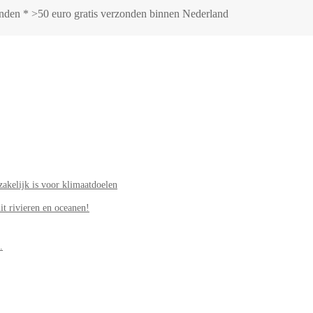
zonden * >50 euro gratis verzonden binnen Nederland
akelijk is voor klimaatdoelen
it rivieren en oceanen!
.