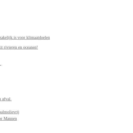
akelijk is voor klimaatdoelen
it rivieren en oceanen!
.
 afval.
palmolievrij
oor Mannen