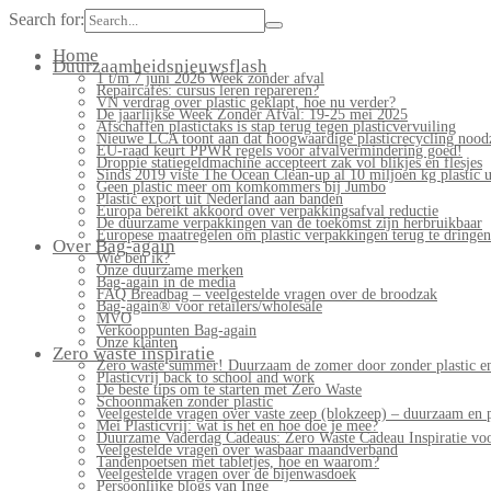
Search for:
Home
Duurzaamheidsnieuwsflash
1 t/m 7 juni 2026 Week zonder afval
Repaircafés: cursus leren repareren?
VN verdrag over plastic geklapt, hoe nu verder?
De jaarlijkse Week Zonder Afval: 19-25 mei 2025
Afschaffen plastictaks is stap terug tegen plasticvervuiling
Nieuwe LCA toont aan dat hoogwaardige plasticrecycling noodz
EU-raad keurt PPWR regels voor afvalvermindering goed!
Droppie statiegeldmachine accepteert zak vol blikjes en flesjes
Sinds 2019 viste The Ocean Clean-up al 10 miljoen kg plastic u
Geen plastic meer om komkommers bij Jumbo
Plastic export uit Nederland aan banden
Europa bereikt akkoord over verpakkingsafval reductie
De duurzame verpakkingen van de toekomst zijn herbruikbaar
Europese maatregelen om plastic verpakkingen terug te dringen
Over Bag-again
Wie ben ik?
Onze duurzame merken
Bag-again in de media
FAQ Breadbag – veelgestelde vragen over de broodzak
Bag-again® voor retailers/wholesale
MVO
Verkooppunten Bag-again
Onze klanten
Zero waste inspiratie
Zero waste summer! Duurzaam de zomer door zonder plastic en
Plasticvrij back to school and work
De beste tips om te starten met Zero Waste
Schoonmaken zonder plastic
Veelgestelde vragen over vaste zeep (blokzeep) – duurzaam en 
Mei Plasticvrij: wat is het en hoe doe je mee?
Duurzame Vaderdag Cadeaus: Zero Waste Cadeau Inspiratie v
Veelgestelde vragen over wasbaar maandverband
Tandenpoetsen met tabletjes, hoe en waarom?
Veelgestelde vragen over de bijenwasdoek
Persoonlijke blogs van Inge