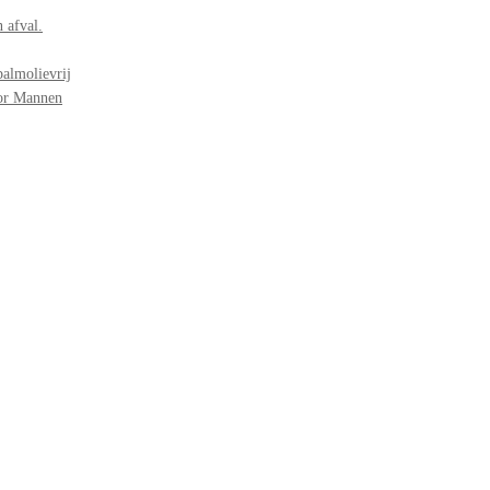
 afval.
palmolievrij
oor Mannen