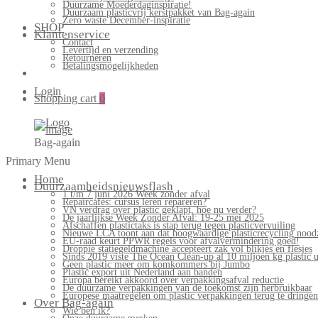
Duurzame Moederdaginspiratie!
Duurzaam plasticvrij kerstpakket van Bag-again
Zero waste December-inspiratie
SHOP
Klantenservice
Contact
Levertijd en verzending
Retourneren
Betalingsmogelijkheden
Login
Shopping cart
0
Bag-again
Primary Menu
Home
Duurzaamheidsnieuwsflash
1 t/m 7 juni 2026 Week zonder afval
Repaircafés: cursus leren repareren?
VN verdrag over plastic geklapt, hoe nu verder?
De jaarlijkse Week Zonder Afval: 19-25 mei 2025
Afschaffen plastictaks is stap terug tegen plasticvervuiling
Nieuwe LCA toont aan dat hoogwaardige plasticrecycling noodz
EU-raad keurt PPWR regels voor afvalvermindering goed!
Droppie statiegeldmachine accepteert zak vol blikjes en flesjes
Sinds 2019 viste The Ocean Clean-up al 10 miljoen kg plastic u
Geen plastic meer om komkommers bij Jumbo
Plastic export uit Nederland aan banden
Europa bereikt akkoord over verpakkingsafval reductie
De duurzame verpakkingen van de toekomst zijn herbruikbaar
Europese maatregelen om plastic verpakkingen terug te dringen
Over Bag-again
Wie ben ik?