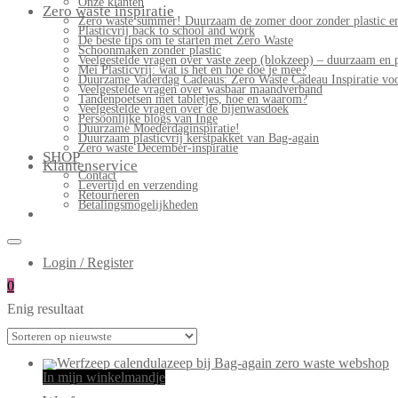
Onze klanten
Zero waste inspiratie
Zero waste summer! Duurzaam de zomer door zonder plastic en
Plasticvrij back to school and work
De beste tips om te starten met Zero Waste
Schoonmaken zonder plastic
Veelgestelde vragen over vaste zeep (blokzeep) – duurzaam en 
Mei Plasticvrij: wat is het en hoe doe je mee?
Duurzame Vaderdag Cadeaus: Zero Waste Cadeau Inspiratie v
Veelgestelde vragen over wasbaar maandverband
Tandenpoetsen met tabletjes, hoe en waarom?
Veelgestelde vragen over de bijenwasdoek
Persoonlijke blogs van Inge
Duurzame Moederdaginspiratie!
Duurzaam plasticvrij kerstpakket van Bag-again
Zero waste December-inspiratie
SHOP
Klantenservice
Contact
Levertijd en verzending
Retourneren
Betalingsmogelijkheden
Login / Register
0
Enig resultaat
In mijn winkelmandje