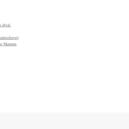
 afval.
palmolievrij
oor Mannen