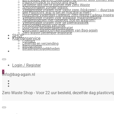
Plasticvrij back to school and work
De beste tips om te starten met Zero Waste
Schoonmaken zonder plastic
Veelgestelde vragen over vaste zeep (blokzeep) – duurzaam
Mei Plasticvrij: wat is het en hoe doe je mee?
Duurzame Vaderdag Cadeaus: Zero Waste Cadeau Inspira
Veelgestelde vragen over wasbaar maandverband
Tandenpoetsen met tabletjes, hoe en waarom?
Veelgestelde vragen over de bijenwasdoek
Persoonlijke blogs van Inge
Duurzame Moederdaginspiratie!
Duurzaam plasticvrij kerstpakket van Bag-again
Zero waste December-inspiratie
SHOP
Klantenservice
Contact
Levertijd en verzending
Retourneren
Betalingsmogelijkheden
Login / Register
0
info@bag-again.nl
Zero Waste Shop - Voor 22 uur besteld, dezelfde dag plasticvr