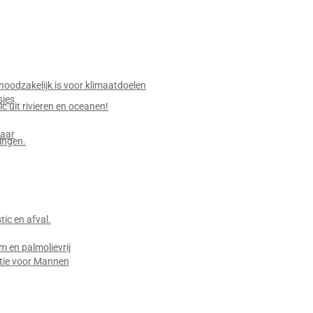
g
oodzakelijk is voor klimaatdoelen
sjes
c uit rivieren en oceanen!
baar
ingen.
ic en afval.
 en palmolievrij
tie voor Mannen