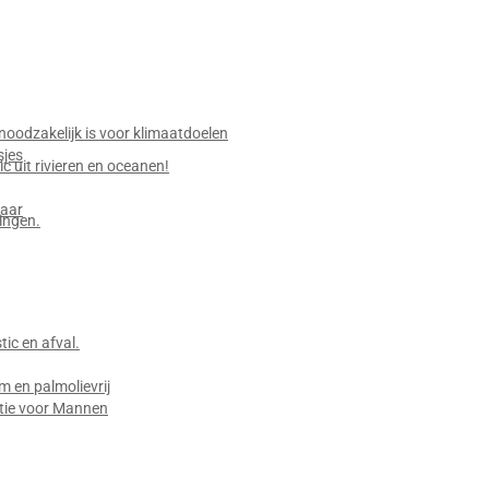
g
oodzakelijk is voor klimaatdoelen
sjes
c uit rivieren en oceanen!
baar
ingen.
ic en afval.
 en palmolievrij
tie voor Mannen