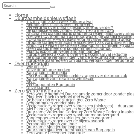
Search
for:
Home
Duurzaamheidsnieuwsflash
1 t/m 7 juni 2026 Week zonder afval
Repaircafés: cursus leren repareren?
VN verdrag over plastic geklapt, hoe nu verder?
De jaarlijkse Week Zonder Afval: 19-25 mei 2025
Afschaffen plastictaks is stap terug tegen plasticvervuilin
Nieuwe LCA toont aan dat hoogwaardige plasticrecycling n
EU-raad keurt PPWR regels voor afvalvermindering goed!
Droppie statiegeldmachine accepteert zak vol blikjes en fle
Sinds 2019 viste The Ocean Clean-up al 10 miljoen kg plasti
Geen plastic meer om komkommers bij Jumbo
Plastic export uit Nederland aan banden
Europa bereikt akkoord over verpakkingsafval reductie
De duurzame verpakkingen van de toekomst zijn herbruik
Europese maatregelen om plastic verpakkingen terug te dr
Over Bag-again
Wie ben ik?
Onze duurzame merken
Bag-again in de media
FAQ Breadbag – veelgestelde vragen over de broodzak
Bag-again® voor retailers/wholesale
MVO
Verkooppunten Bag-again
Onze klanten
Zero waste inspiratie
Zero waste summer! Duurzaam de zomer door zonder plast
Plasticvrij back to school and work
De beste tips om te starten met Zero Waste
Schoonmaken zonder plastic
Veelgestelde vragen over vaste zeep (blokzeep) – duurzaam
Mei Plasticvrij: wat is het en hoe doe je mee?
Duurzame Vaderdag Cadeaus: Zero Waste Cadeau Inspira
Veelgestelde vragen over wasbaar maandverband
Tandenpoetsen met tabletjes, hoe en waarom?
Veelgestelde vragen over de bijenwasdoek
Persoonlijke blogs van Inge
Duurzame Moederdaginspiratie!
Duurzaam plasticvrij kerstpakket van Bag-again
Zero waste December-inspiratie