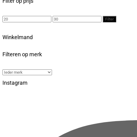
Filter op prijs
de
productpagina
Min.
Max.
Filter
prijs
prijs
Winkelmand
Filteren op merk
Instagram