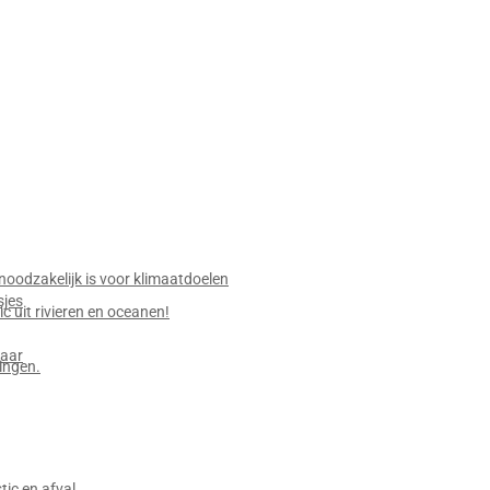
g
oodzakelijk is voor klimaatdoelen
sjes
c uit rivieren en oceanen!
baar
ingen.
ic en afval.