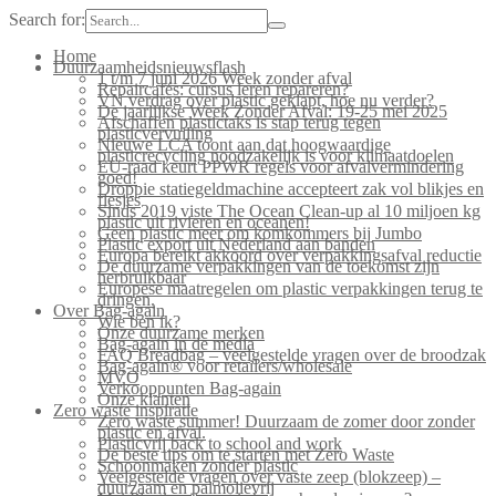
Search for:
Home
Duurzaamheidsnieuwsflash
1 t/m 7 juni 2026 Week zonder afval
Repaircafés: cursus leren repareren?
VN verdrag over plastic geklapt, hoe nu verder?
De jaarlijkse Week Zonder Afval: 19-25 mei 2025
Afschaffen plastictaks is stap terug tegen
plasticvervuiling
Nieuwe LCA toont aan dat hoogwaardige
plasticrecycling noodzakelijk is voor klimaatdoelen
EU-raad keurt PPWR regels voor afvalvermindering
goed!
Droppie statiegeldmachine accepteert zak vol blikjes en
flesjes
Sinds 2019 viste The Ocean Clean-up al 10 miljoen kg
plastic uit rivieren en oceanen!
Geen plastic meer om komkommers bij Jumbo
Plastic export uit Nederland aan banden
Europa bereikt akkoord over verpakkingsafval reductie
De duurzame verpakkingen van de toekomst zijn
herbruikbaar
Europese maatregelen om plastic verpakkingen terug te
dringen.
Over Bag-again
Wie ben ik?
Onze duurzame merken
Bag-again in de media
FAQ Breadbag – veelgestelde vragen over de broodzak
Bag-again® voor retailers/wholesale
MVO
Verkooppunten Bag-again
Onze klanten
Zero waste inspiratie
Zero waste summer! Duurzaam de zomer door zonder
plastic en afval.
Plasticvrij back to school and work
De beste tips om te starten met Zero Waste
Schoonmaken zonder plastic
Veelgestelde vragen over vaste zeep (blokzeep) –
duurzaam en palmolievrij