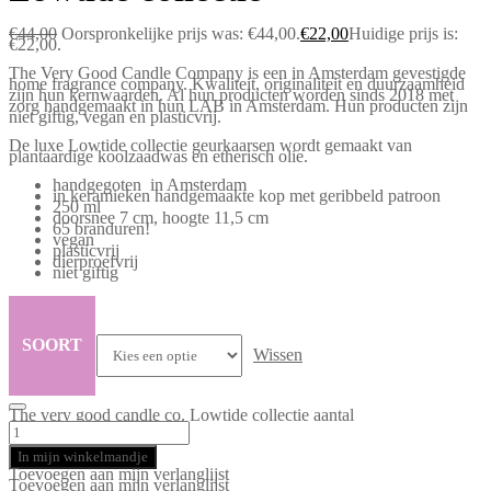
€
44,00
Oorspronkelijke prijs was: €44,00.
€
22,00
Huidige prijs is:
€22,00.
The Very Good Candle Company is een in Amsterdam gevestigde
home fragrance company. Kwaliteit, originaliteit en duurzaamheid
zijn hun kernwaarden. Al hun producten worden sinds 2018 met
zorg handgemaakt in hun LAB in Amsterdam. Hun producten zijn
niet giftig, vegan en plasticvrij.
De luxe Lowtide collectie geurkaarsen wordt gemaakt van
plantaardige koolzaadwas en etherisch olie.
handgegoten in Amsterdam
in keramieken handgemaakte kop met geribbeld patroon
250 ml
doorsnee 7 cm, hoogte 11,5 cm
65 branduren!
vegan
plasticvrij
dierproefvrij
niet giftig
SOORT
Wissen
The very good candle co. Lowtide collectie aantal
In mijn winkelmandje
Toevoegen aan mijn verlanglijst
Toevoegen aan mijn verlanglijst