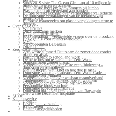
flesjes
Sinds 2019 viste The Ocean Clean-up al 10 miljoen kg
plastic uit rivieren en oceanen!
Geen plastic meer om komkommers bij Jumbo
Plastic export uit Nederland aan banden
Europa bereikt akkoord over verpakkingsafval reductie
De duurzame verpakkingen van de toekomst zijn
herbruikbaar
Europese maatregelen om plastic verpakkingen terug te
dringen.
Over Bag-again
Wie ben ik?
Onze duurzame merken
Bag-again in de media
FAQ Breadbag – veelgestelde vragen over de broodzak
Bag-again® voor retailers/wholesale
MVO
Verkooppunten Bag-again
Onze klanten
Zero waste inspiratie
Zero waste summer! Duurzaam de zomer door zonder
plastic en afval.
Plasticvrij back to school and work
De beste tips om te starten met Zero Waste
Schoonmaken zonder plastic
Veelgestelde vragen over vaste zeep (blokzeep) –
duurzaam en palmolievrij
Mei Plasticvrij: wat is het en hoe doe je mee?
Duurzame Vaderdag Cadeaus: Zero Waste Cadeau
Inspiratie voor Mannen
Veelgestelde vragen over wasbaar maandverband
Tandenpoetsen met tabletjes, hoe en waarom?
Veelgestelde vragen over de bijenwasdoek
Persoonlijke blogs van Inge
Duurzame Moederdaginspiratie!
Duurzaam plasticvrij kerstpakket van Bag-again
Zero waste December-inspiratie
SHOP
Klantenservice
Contact
Levertijd en verzending
Retourneren
Betalingsmogelijkheden