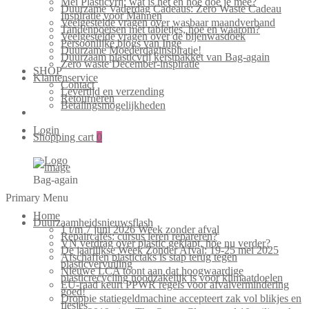
Mei Plasticvrij: wat is het en hoe doe je mee?
Duurzame Vaderdag Cadeaus: Zero Waste Cadeau
Inspiratie voor Mannen
Veelgestelde vragen over wasbaar maandverband
Tandenpoetsen met tabletjes, hoe en waarom?
Veelgestelde vragen over de bijenwasdoek
Persoonlijke blogs van Inge
Duurzame Moederdaginspiratie!
Duurzaam plasticvrij kerstpakket van Bag-again
Zero waste December-inspiratie
SHOP
Klantenservice
Contact
Levertijd en verzending
Retourneren
Betalingsmogelijkheden
Login
Shopping cart
0
Bag-again
Primary Menu
Home
Duurzaamheidsnieuwsflash
1 t/m 7 juni 2026 Week zonder afval
Repaircafés: cursus leren repareren?
VN verdrag over plastic geklapt, hoe nu verder?
De jaarlijkse Week Zonder Afval: 19-25 mei 2025
Afschaffen plastictaks is stap terug tegen
plasticvervuiling
Nieuwe LCA toont aan dat hoogwaardige
plasticrecycling noodzakelijk is voor klimaatdoelen
EU-raad keurt PPWR regels voor afvalvermindering
goed!
Droppie statiegeldmachine accepteert zak vol blikjes en
flesjes