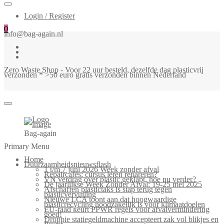
Login / Register
0
info@bag-again.nl
Zero Waste Shop - Voor 22 uur besteld, dezelfde dag plasticvrij
verzonden * >50 euro gratis verzonden binnen Nederland
Bag-again
Primary Menu
Home
Duurzaamheidsnieuwsflash
1 t/m 7 juni 2026 Week zonder afval
Repaircafés: cursus leren repareren?
VN verdrag over plastic geklapt, hoe nu verder?
De jaarlijkse Week Zonder Afval: 19-25 mei 2025
Afschaffen plastictaks is stap terug tegen
plasticvervuiling
Nieuwe LCA toont aan dat hoogwaardige
plasticrecycling noodzakelijk is voor klimaatdoelen
EU-raad keurt PPWR regels voor afvalvermindering
goed!
Droppie statiegeldmachine accepteert zak vol blikjes en