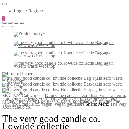
Login / Register
0
SKU
N/A
Categorieën
Duurzame cadeau's voor haar vanaf 25 euro
,
Duurzame cadeau's voor hem vanaf 25 euro
,
Overige sale
Tags
candle
,
dierproefvrij
,
geurkaars
,
kaars
,
koolzaadwas
,
lowtide
,
the
very good candle co
,
vegan
,
vegan geurkaars
Share:
Merk:
The very
good candle co.
The very good candle co.
Lowtide collectie