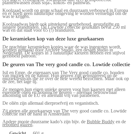
plantenwassen zoals soja-, kokos- en palmwas.​
Koolzaad wordt op grote schaal en duurzaam verbouwd in Europa
en er hoeft geen natuurlijke omgeving te worden vernietigd om de
was te krijgen.​
Koolzaadwas biedt ook uitstekend geurbehoud, geurafgifte en
langere brandtijden. De Lowtide collectie geurkaars bevat 250 ml
was en dat staat voor 65 (!) branduren.
De keramieken kop van deze luxe geurkaarsen
De prachtige keramieken kopjes waar de was ingegoten wordt,
worden gemaakt door Archive Studio, een design studio in
Nederland. De kopjes in 3 natuurlijke kleuren hebben een stijlvol
geribbeld patroon.
De geuren van The very good candle co. Lowtide collectie
Isil en Emre, de eigenaars van The Very good candle co. houden
van muziek en de natuur. Hun geuren zijn geïnspireerd op de
muziekfestivals die ze over de hele wereld bezochten. Maar ook op
de zee, het lage tij.
Ze mengen hun eigen unieke geuren voor hun kaarsen met alleen
essentiële oliën en botanische geuren – allemaal betrouwbaar
afkomstig uit de EU en allemaal vrij van parabenen.
De oliën zijn allemaal dierproefvrij en veganistisch.
Zij gieten alle geurkaarsen van The very good candle co. Lowtide
collectie met de hand in Amsterdam
Andere mooie duurzame kado’s zijn bijv. de
Bubble Buddy
en de
rebottled glazen
.
Gewicht
601 g