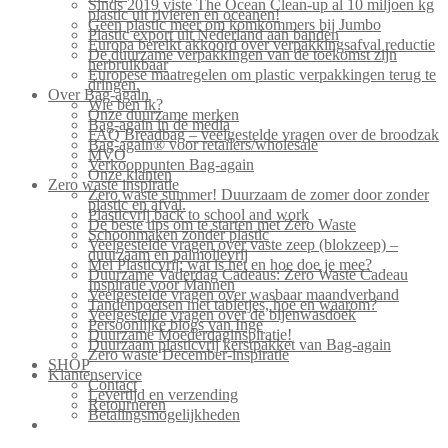
Sinds 2019 viste The Ocean Clean-up al 10 miljoen kg
plastic uit rivieren en oceanen!
Geen plastic meer om komkommers bij Jumbo
Plastic export uit Nederland aan banden
Europa bereikt akkoord over verpakkingsafval reductie
De duurzame verpakkingen van de toekomst zijn
herbruikbaar
Europese maatregelen om plastic verpakkingen terug te
dringen.
Over Bag-again
Wie ben ik?
Onze duurzame merken
Bag-again in de media
FAQ Breadbag – veelgestelde vragen over de broodzak
Bag-again® voor retailers/wholesale
MVO
Verkooppunten Bag-again
Onze klanten
Zero waste inspiratie
Zero waste summer! Duurzaam de zomer door zonder
plastic en afval.
Plasticvrij back to school and work
De beste tips om te starten met Zero Waste
Schoonmaken zonder plastic
Veelgestelde vragen over vaste zeep (blokzeep) –
duurzaam en palmolievrij
Mei Plasticvrij: wat is het en hoe doe je mee?
Duurzame Vaderdag Cadeaus: Zero Waste Cadeau
Inspiratie voor Mannen
Veelgestelde vragen over wasbaar maandverband
Tandenpoetsen met tabletjes, hoe en waarom?
Veelgestelde vragen over de bijenwasdoek
Persoonlijke blogs van Inge
Duurzame Moederdaginspiratie!
Duurzaam plasticvrij kerstpakket van Bag-again
Zero waste December-inspiratie
SHOP
Klantenservice
Contact
Levertijd en verzending
Retourneren
Betalingsmogelijkheden