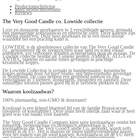
Productomschrijving
Meer productinformatie
Reviews
The Very Good Candle co. Lowtide collectie
Luxe en duurzame geurkaarsen in 3 verschillende geuren, gemaakt
met plantaardige koolzaadwas en etherische oliën. Deze kaarsen zijn
volledig plasticvrij. Deze luxe geurkaars zit in een mooi doosje
waardoor het een prachtig kado is.
LOWTIDE is de gloednieuwe collectie van The Very Good Candle
co., geïnspireerd op de zeegezichten waar land en water elkaar
ontmoeten, vol verborgen schatten achtergelaten door de oceaan. De
Lowtide collectie bestaat uit 3 unieke geuren; AMBRA, ALGA en
ANTRA, mariene en aardse tonen gevangen in prachtige
keramische kopjes.
De Lowtide Collection is verpakt in handgemaakte, keramische
kopjes gemaakt door Archive Studio, een ontwerpstudio gevestigd
in Nederland. De cups hebben een geribbeld patroon en zijn
verkrijgbaar in 3 kleuren; donkergrijs, mosgroen en zandwit. Deze
natuurlijke kleuren passen goed bij al je favoriete plekken in huis.
Waarom koolzaadwas?
100% plantaardig, non-GMO & duurzaam!
Koolzaad is een felgeel bloeiend lid van de familie Brassicaceae
(mosterd- of koolfamilie). Deze plant heeft olierijk zaad waar je heel
goed was van maakt voor kaarsen.
The Very Good Candle Company kiest voor koolzaadwas omdat het
natuurlijk, hernieuwbaar en biologisch afbreekbaar is. De
koolzaadwas die The Very Good Candle Co. gebruikt, wordt zelfs
geteeld in de EU. Het is daarom de meest milieuvriendelijke keuze
voor het maken van dit soort kaarsen. Koolzaadwas uit de EU heeft
een lagere ecologische voetafdruk dan veel geïmporteerde