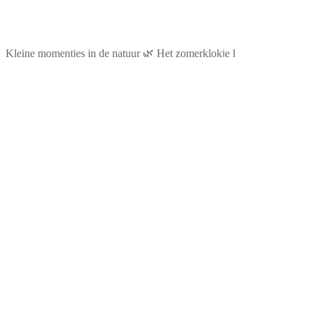
Kleine momentjes in de natuur 🌿 Het zomerklokje l