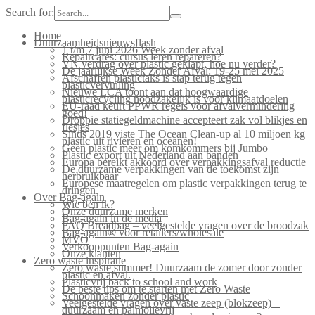
Search for:
Home
Duurzaamheidsnieuwsflash
1 t/m 7 juni 2026 Week zonder afval
Repaircafés: cursus leren repareren?
VN verdrag over plastic geklapt, hoe nu verder?
De jaarlijkse Week Zonder Afval: 19-25 mei 2025
Afschaffen plastictaks is stap terug tegen
plasticvervuiling
Nieuwe LCA toont aan dat hoogwaardige
plasticrecycling noodzakelijk is voor klimaatdoelen
EU-raad keurt PPWR regels voor afvalvermindering
goed!
Droppie statiegeldmachine accepteert zak vol blikjes en
flesjes
Sinds 2019 viste The Ocean Clean-up al 10 miljoen kg
plastic uit rivieren en oceanen!
Geen plastic meer om komkommers bij Jumbo
Plastic export uit Nederland aan banden
Europa bereikt akkoord over verpakkingsafval reductie
De duurzame verpakkingen van de toekomst zijn
herbruikbaar
Europese maatregelen om plastic verpakkingen terug te
dringen.
Over Bag-again
Wie ben ik?
Onze duurzame merken
Bag-again in de media
FAQ Breadbag – veelgestelde vragen over de broodzak
Bag-again® voor retailers/wholesale
MVO
Verkooppunten Bag-again
Onze klanten
Zero waste inspiratie
Zero waste summer! Duurzaam de zomer door zonder
plastic en afval.
Plasticvrij back to school and work
De beste tips om te starten met Zero Waste
Schoonmaken zonder plastic
Veelgestelde vragen over vaste zeep (blokzeep) –
duurzaam en palmolievrij