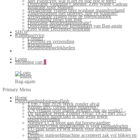
Mei Plasticvrij: wat is het en hoe doe je mee?
Duurzame Vaderdag Cadeaus: Zero Waste Cadeau
Inspiratie voor Mannen
Veelgestelde vragen over wasbaar maandverband
Tandenpoetsen met tabletjes, hoe en waarom?
Veelgestelde vragen over de bijenwasdoek
Persoonlijke blogs van Inge
Duurzame Moederdaginspiratie!
Duurzaam plasticvrij kerstpakket van Bag-again
Zero waste December-inspiratie
SHOP
Klantenservice
Contact
Levertijd en verzending
Retourneren
Betalingsmogelijkheden
Login
Shopping cart
0
Bag-again
Primary Menu
Home
Duurzaamheidsnieuwsflash
1 t/m 7 juni 2026 Week zonder afval
Repaircafés: cursus leren repareren?
VN verdrag over plastic geklapt, hoe nu verder?
De jaarlijkse Week Zonder Afval: 19-25 mei 2025
Afschaffen plastictaks is stap terug tegen
plasticvervuiling
Nieuwe LCA toont aan dat hoogwaardige
plasticrecycling noodzakelijk is voor klimaatdoelen
EU-raad keurt PPWR regels voor afvalvermindering
goed!
Droppie statiegeldmachine accepteert zak vol blikjes en
flesjes