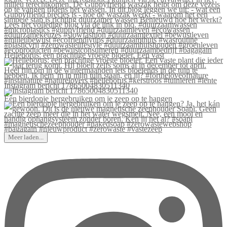
Helleborus: een prachtige vroege bloeier. Een vast
Instagram bericht 17865004830511340
Een bierdopje hergebruiken om je zeep op te hangen
Meer laden...