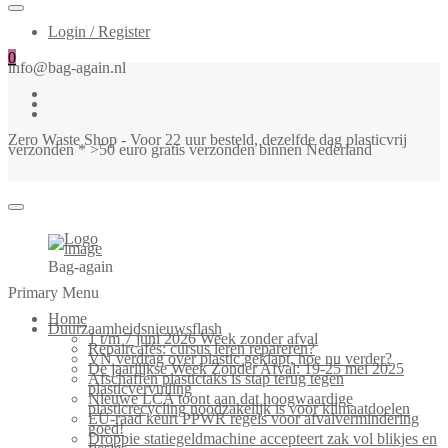
Login / Register
0
info@bag-again.nl
Zero Waste Shop - Voor 22 uur besteld, dezelfde dag plasticvrij
verzonden * >50 euro gratis verzonden binnen Nederland
Bag-again
Primary Menu
Home
Duurzaamheidsnieuwsflash
1 t/m 7 juni 2026 Week zonder afval
Repaircafés: cursus leren repareren?
VN verdrag over plastic geklapt, hoe nu verder?
De jaarlijkse Week Zonder Afval: 19-25 mei 2025
Afschaffen plastictaks is stap terug tegen
plasticvervuiling
Nieuwe LCA toont aan dat hoogwaardige
plasticrecycling noodzakelijk is voor klimaatdoelen
EU-raad keurt PPWR regels voor afvalvermindering
goed!
Droppie statiegeldmachine accepteert zak vol blikjes en