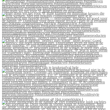
Hier doen we het voor 💚 Blije klanten én duurzame
Denk je dat je meteen “perfect zero waste” moet le
Wist je dat een groot deel van je keukenafval hele
Kleine momentjes in de natuur 🌿 Het zomerklokje l