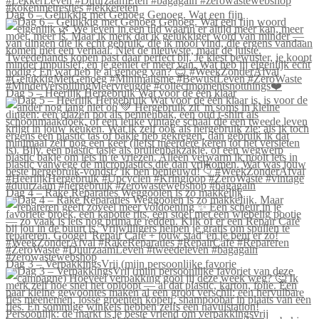
Dag 6 – Gelukkig met Genoeg Genoeg. Wat een fijn
Dag 5 – Heerlijk Hergebruik Wat voor de één klaar
Dag 4 – Rake Reparaties Weggooien is zo makkelijk
Dag 3 – VerpakkingsVrij (mijn persoonlijke favorie