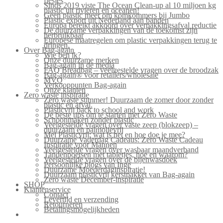
flesjes
Sinds 2019 viste The Ocean Clean-up al 10 miljoen kg
plastic uit rivieren en oceanen!
Geen plastic meer om komkommers bij Jumbo
Plastic export uit Nederland aan banden
Europa bereikt akkoord over verpakkingsafval reductie
De duurzame verpakkingen van de toekomst zijn
herbruikbaar
Europese maatregelen om plastic verpakkingen terug te
dringen.
Over Bag-again
Wie ben ik?
Onze duurzame merken
Bag-again in de media
FAQ Breadbag – veelgestelde vragen over de broodzak
Bag-again® voor retailers/wholesale
MVO
Verkooppunten Bag-again
Onze klanten
Zero waste inspiratie
Zero waste summer! Duurzaam de zomer door zonder
plastic en afval.
Plasticvrij back to school and work
De beste tips om te starten met Zero Waste
Schoonmaken zonder plastic
Veelgestelde vragen over vaste zeep (blokzeep) –
duurzaam en palmolievrij
Mei Plasticvrij: wat is het en hoe doe je mee?
Duurzame Vaderdag Cadeaus: Zero Waste Cadeau
Inspiratie voor Mannen
Veelgestelde vragen over wasbaar maandverband
Tandenpoetsen met tabletjes, hoe en waarom?
Veelgestelde vragen over de bijenwasdoek
Persoonlijke blogs van Inge
Duurzame Moederdaginspiratie!
Duurzaam plasticvrij kerstpakket van Bag-again
Zero waste December-inspiratie
SHOP
Klantenservice
Contact
Levertijd en verzending
Retourneren
Betalingsmogelijkheden