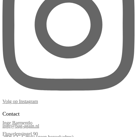
Volg op Instagram
Contact
Inge Barmentlo
inge@bag-again.nl
Fluwelensingel 90
2806 CG Gouda (geen bezoekadres)