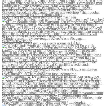
Moet je iets hebben, maar gebruik je het maar één
Tweedehands wordt gelukkig steeds normaler 🙌 En
Even stilstaan 🌸 De magnolia in bloei herinnert o
#zerowaste #duurzaamleven #bewustleven #minderplas