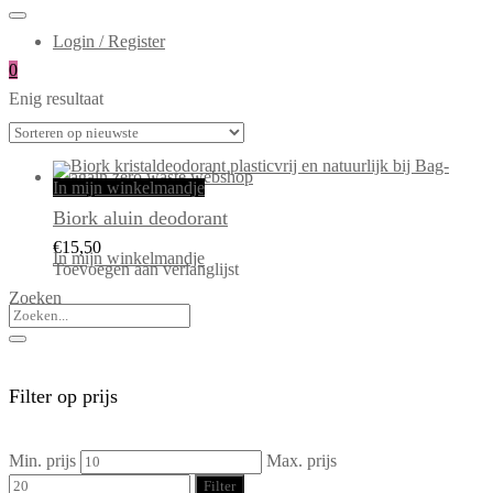
Login / Register
0
Enig resultaat
In mijn winkelmandje
Biork aluin deodorant
€
15,50
In mijn winkelmandje
Toevoegen aan verlanglijst
Zoeken
Filter op prijs
Min. prijs
Max. prijs
Filter