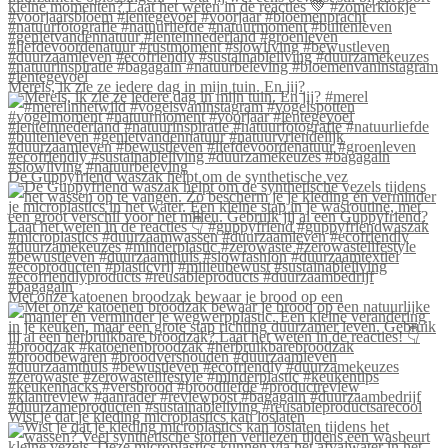
Merels, ik zie ze iedere dag in mijn tuin. En jij?
De Guppyfriend waszak helpt om de synthetische vez
Met onze katoenen broodzak bewaar je brood op een
Wist je dat je kleding microplastics kan loslaten