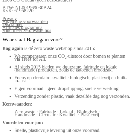
BTW: NL001969030B24
KvK: 61958220
Privacy
Algemene voorwaarden
Disclaimer
Affiliates programma
Vind meer zero waste tips
Waar staat Bag-again voor?
Bag‑again
is dé zero waste webshop sinds 2015:
We compenseren onze CO₂-uitstoot door bomen te planten
via Trees for All.
Al sinds 2015 bieden we duurzame, fairtrade en lokale
(handmade) producten, zoals de katoenen broodzak.
Focus op circulaire kwaliteit: biologisch, plasticvrij en built-
to-last.
Eigen voorraad – geen dropshipping, snelle verwerking.
Verzending zonder plastic, vaak dezelfde dag nog verzonden.
Kernwaarden:
Zero waste · Fairtrade · Lokaal · Biologisch ·
Handmade · Circulair · Kwaliteit · Plasticvrij
Voordelen voor jou:
Snelle, plasticvrije levering uit onze voorraad.