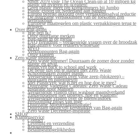
Sinds 2019 viste The Ocean Clean-up al 10 miljoen kg
plastic uit rivieren en oceanen!
Geen plastic meer om komkommers bij Jumbo
Plastic export uit Nederland aan banden
Europa bereikt akkoord over verpakkingsafval reductie
De duurzame verpakkingen van de toekomst zijn
herbruikbaar
Europese maatregelen om plastic verpakkingen terug te
dringen.
Over Bag-again
Wie ben ik?
Onze duurzame merken
Bag-again in de media
FAQ Breadbag – veelgestelde vragen over de broodzak
Bag-again® voor retailers/wholesale
MVO
Verkooppunten Bag-again
Onze klanten
Zero waste inspiratie
Zero waste summer! Duurzaam de zomer door zonder
plastic en afval.
Plasticvrij back to school and work
De beste tips om te starten met Zero Waste
Schoonmaken zonder plastic
Veelgestelde vragen over vaste zeep (blokzeep) –
duurzaam en palmolievrij
Mei Plasticvrij: wat is het en hoe doe je mee?
Duurzame Vaderdag Cadeaus: Zero Waste Cadeau
Inspiratie voor Mannen
Veelgestelde vragen over wasbaar maandverband
Tandenpoetsen met tabletjes, hoe en waarom?
Veelgestelde vragen over de bijenwasdoek
Persoonlijke blogs van Inge
Duurzame Moederdaginspiratie!
Duurzaam plasticvrij kerstpakket van Bag-again
Zero waste December-inspiratie
SHOP
Klantenservice
Contact
Levertijd en verzending
Retourneren
Betalingsmogelijkheden