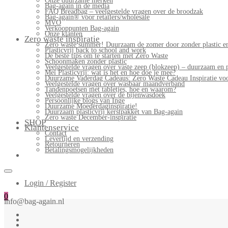
Onze duurzame merken
Bag-again in de media
FAQ Breadbag – veelgestelde vragen over de broodzak
Bag-again® voor retailers/wholesale
MVO
Verkooppunten Bag-again
Onze klanten
Zero waste inspiratie
Zero waste summer! Duurzaam de zomer door zonder plastic en
Plasticvrij back to school and work
De beste tips om te starten met Zero Waste
Schoonmaken zonder plastic
Veelgestelde vragen over vaste zeep (blokzeep) – duurzaam en 
Mei Plasticvrij: wat is het en hoe doe je mee?
Duurzame Vaderdag Cadeaus: Zero Waste Cadeau Inspiratie v
Veelgestelde vragen over wasbaar maandverband
Tandenpoetsen met tabletjes, hoe en waarom?
Veelgestelde vragen over de bijenwasdoek
Persoonlijke blogs van Inge
Duurzame Moederdaginspiratie!
Duurzaam plasticvrij kerstpakket van Bag-again
Zero waste December-inspiratie
SHOP
Klantenservice
Contact
Levertijd en verzending
Retourneren
Betalingsmogelijkheden
Login / Register
0
info@bag-again.nl