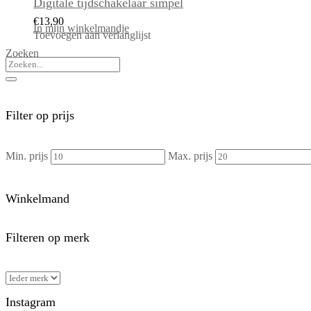
Digitale tijdschakelaar simpel
€
13,90
In mijn winkelmandje
Toevoegen aan verlanglijst
Zoeken
Filter op prijs
Min. prijs
Max. prijs
Winkelmand
Filteren op merk
Instagram