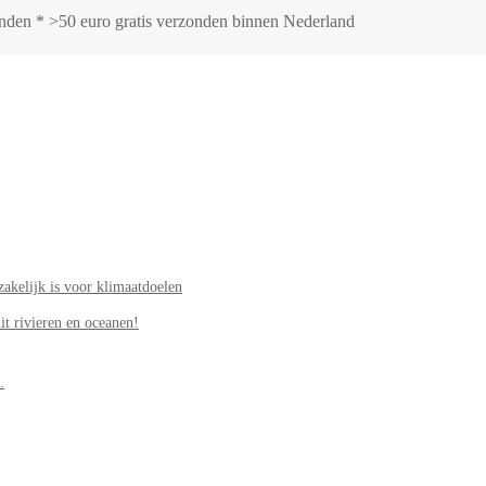
zonden * >50 euro gratis verzonden binnen Nederland
akelijk is voor klimaatdoelen
it rivieren en oceanen!
.