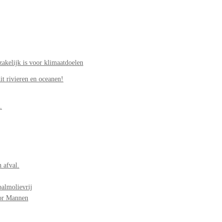
akelijk is voor klimaatdoelen
it rivieren en oceanen!
.
 afval.
palmolievrij
oor Mannen