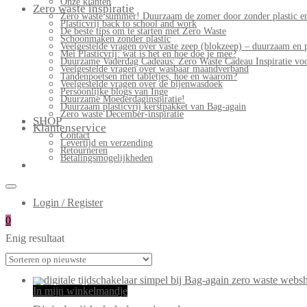
Onze klanten
Zero waste inspiratie
Zero waste summer! Duurzaam de zomer door zonder plastic en
Plasticvrij back to school and work
De beste tips om te starten met Zero Waste
Schoonmaken zonder plastic
Veelgestelde vragen over vaste zeep (blokzeep) – duurzaam en 
Mei Plasticvrij: wat is het en hoe doe je mee?
Duurzame Vaderdag Cadeaus: Zero Waste Cadeau Inspiratie v
Veelgestelde vragen over wasbaar maandverband
Tandenpoetsen met tabletjes, hoe en waarom?
Veelgestelde vragen over de bijenwasdoek
Persoonlijke blogs van Inge
Duurzame Moederdaginspiratie!
Duurzaam plasticvrij kerstpakket van Bag-again
Zero waste December-inspiratie
SHOP
Klantenservice
Contact
Levertijd en verzending
Retourneren
Betalingsmogelijkheden
Login / Register
0
Enig resultaat
In mijn winkelmandje