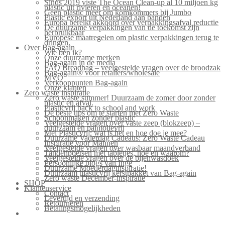
Sinds 2019 viste The Ocean Clean-up al 10 miljoen kg
plastic uit rivieren en oceanen!
Geen plastic meer om komkommers bij Jumbo
Plastic export uit Nederland aan banden
Europa bereikt akkoord over verpakkingsafval reductie
De duurzame verpakkingen van de toekomst zijn
herbruikbaar
Europese maatregelen om plastic verpakkingen terug te
dringen.
Over Bag-again
Wie ben ik?
Onze duurzame merken
Bag-again in de media
FAQ Breadbag – veelgestelde vragen over de broodzak
Bag-again® voor retailers/wholesale
MVO
Verkooppunten Bag-again
Onze klanten
Zero waste inspiratie
Zero waste summer! Duurzaam de zomer door zonder
plastic en afval.
Plasticvrij back to school and work
De beste tips om te starten met Zero Waste
Schoonmaken zonder plastic
Veelgestelde vragen over vaste zeep (blokzeep) –
duurzaam en palmolievrij
Mei Plasticvrij: wat is het en hoe doe je mee?
Duurzame Vaderdag Cadeaus: Zero Waste Cadeau
Inspiratie voor Mannen
Veelgestelde vragen over wasbaar maandverband
Tandenpoetsen met tabletjes, hoe en waarom?
Veelgestelde vragen over de bijenwasdoek
Persoonlijke blogs van Inge
Duurzame Moederdaginspiratie!
Duurzaam plasticvrij kerstpakket van Bag-again
Zero waste December-inspiratie
SHOP
Klantenservice
Contact
Levertijd en verzending
Retourneren
Betalingsmogelijkheden