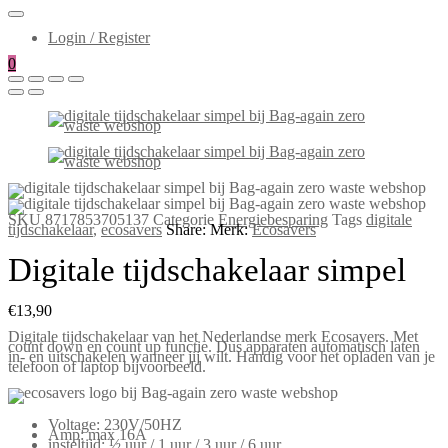
Login / Register
0
SKU
8717853705137
Categorie
Energiebesparing
Tags
digitale
tijdschakelaar
,
ecosavers
Share:
Merk:
Ecosavers
Digitale tijdschakelaar simpel
€
13,90
Digitale tijdschakelaar van het Nederlandse merk Ecosavers. Met
count down en count up functie. Dus apparaten automatisch laten
in- en uitschakelen wanneer jij wilt. Handig voor het opladen van je
telefoon of laptop bijvoorbeeld.
Voltage: 230V/50HZ
Amp: max 16A
insteltijd: ½ uur / 1 uur / 3 uur / 6 uur