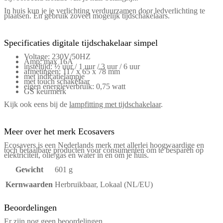
In huis kun je je verlichting verduurzamen door ledverlichting te
plaatsen. En gebruik zoveel mogelijk tijdschakelaars.
Specificaties digitale tijdschakelaar simpel
Voltage: 230V/50HZ
Amp: max 16A
insteltijd: ½ uur / 1 uur / 3 uur / 6 uur
afmetingen: 117 x 65 x 78 mm
met indicatielampje
met touch schakelaar
eigen energieverbruik: 0,75 watt
GS keurmerk
Kijk ook eens bij de
lampfitting met tijdschakelaar
.
Meer over het merk Ecosavers
Ecosavers is een Nederlands merk met allerlei hoogwaardige en
toch betaalbare producten voor consumenten om te besparen op
elektriciteit, olie/gas en water in en om je huis.
Gewicht
601 g
Kernwaarden
Herbruikbaar, Lokaal (NL/EU)
Beoordelingen
Er zijn nog geen beoordelingen