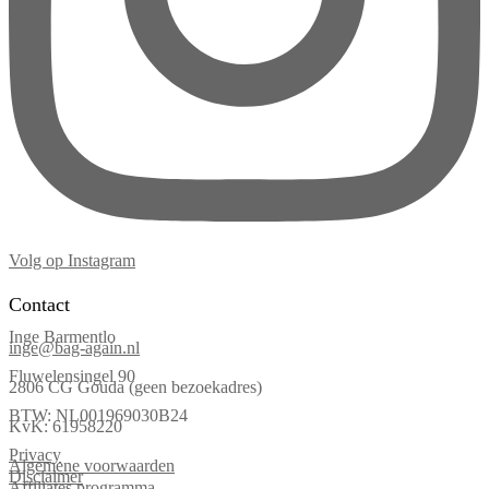
Volg op Instagram
Contact
Inge Barmentlo
inge@bag-again.nl
Fluwelensingel 90
2806 CG Gouda (geen bezoekadres)
BTW: NL001969030B24
KvK: 61958220
Privacy
Algemene voorwaarden
Disclaimer
Affiliates programma