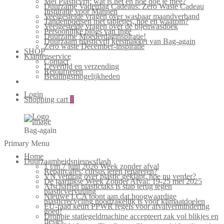
Mei Plasticvrij: wat is het en hoe doe je mee?
Duurzame Vaderdag Cadeaus: Zero Waste Cadeau
Inspiratie voor Mannen
Veelgestelde vragen over wasbaar maandverband
Tandenpoetsen met tabletjes, hoe en waarom?
Veelgestelde vragen over de bijenwasdoek
Persoonlijke blogs van Inge
Duurzame Moederdaginspiratie!
Duurzaam plasticvrij kerstpakket van Bag-again
Zero waste December-inspiratie
SHOP
Klantenservice
Contact
Levertijd en verzending
Retourneren
Betalingsmogelijkheden
Login
Shopping cart
0
Bag-again
Primary Menu
Home
Duurzaamheidsnieuwsflash
1 t/m 7 juni 2026 Week zonder afval
Repaircafés: cursus leren repareren?
VN verdrag over plastic geklapt, hoe nu verder?
De jaarlijkse Week Zonder Afval: 19-25 mei 2025
Afschaffen plastictaks is stap terug tegen
plasticvervuiling
Nieuwe LCA toont aan dat hoogwaardige
plasticrecycling noodzakelijk is voor klimaatdoelen
EU-raad keurt PPWR regels voor afvalvermindering
goed!
Droppie statiegeldmachine accepteert zak vol blikjes en
flesjes