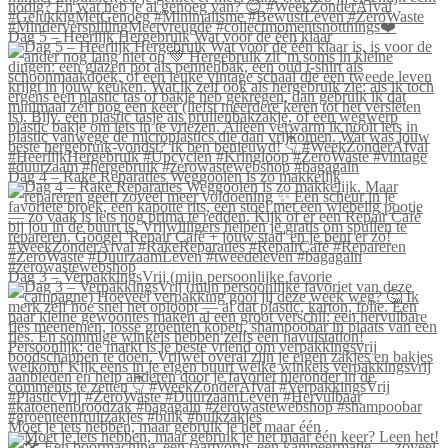
Dag 5 – Heerlijk Hergebruik Wat voor de één klaar
Dag 4 – Rake Reparaties Weggooien is zo makkelijk
Dag 3 – VerpakkingsVrij (mijn persoonlijke favorie
Moet je iets hebben, maar gebruik je het maar één