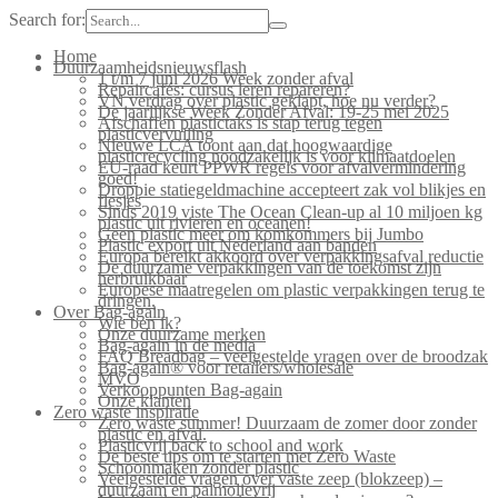
Search for:
Home
Duurzaamheidsnieuwsflash
1 t/m 7 juni 2026 Week zonder afval
Repaircafés: cursus leren repareren?
VN verdrag over plastic geklapt, hoe nu verder?
De jaarlijkse Week Zonder Afval: 19-25 mei 2025
Afschaffen plastictaks is stap terug tegen
plasticvervuiling
Nieuwe LCA toont aan dat hoogwaardige
plasticrecycling noodzakelijk is voor klimaatdoelen
EU-raad keurt PPWR regels voor afvalvermindering
goed!
Droppie statiegeldmachine accepteert zak vol blikjes en
flesjes
Sinds 2019 viste The Ocean Clean-up al 10 miljoen kg
plastic uit rivieren en oceanen!
Geen plastic meer om komkommers bij Jumbo
Plastic export uit Nederland aan banden
Europa bereikt akkoord over verpakkingsafval reductie
De duurzame verpakkingen van de toekomst zijn
herbruikbaar
Europese maatregelen om plastic verpakkingen terug te
dringen.
Over Bag-again
Wie ben ik?
Onze duurzame merken
Bag-again in de media
FAQ Breadbag – veelgestelde vragen over de broodzak
Bag-again® voor retailers/wholesale
MVO
Verkooppunten Bag-again
Onze klanten
Zero waste inspiratie
Zero waste summer! Duurzaam de zomer door zonder
plastic en afval.
Plasticvrij back to school and work
De beste tips om te starten met Zero Waste
Schoonmaken zonder plastic
Veelgestelde vragen over vaste zeep (blokzeep) –
duurzaam en palmolievrij