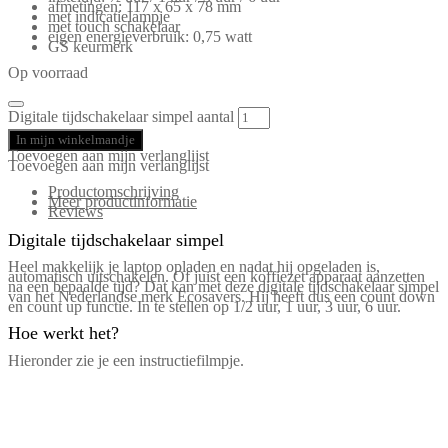
afmetingen: 117 x 65 x 78 mm
met indicatielampje
met touch schakelaar
eigen energieverbruik: 0,75 watt
GS keurmerk
Op voorraad
Digitale tijdschakelaar simpel aantal
In mijn winkelmandje
Toevoegen aan mijn verlanglijst
Toevoegen aan mijn verlanglijst
Productomschrijving
Meer productinformatie
Reviews
Digitale tijdschakelaar simpel
Heel makkelijk je laptop opladen en nadat hij opgeladen is,
automatisch uitschakelen. Of juist een koffiezet apparaat aanzetten
na een bepaalde tijd? Dat kan met deze digitale tijdschakelaar simpel
van het Nederlandse merk Ecosavers. Hij heeft dus een count down
en count up functie. In te stellen op 1/2 uur, 1 uur, 3 uur, 6 uur.
Hoe werkt het?
Hieronder zie je een instructiefilmpje.