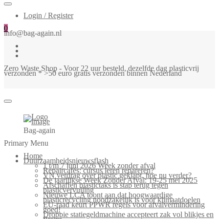
Login / Register
0
info@bag-again.nl
Zero Waste Shop - Voor 22 uur besteld, dezelfde dag plasticvrij
verzonden * >50 euro gratis verzonden binnen Nederland
Bag-again
Primary Menu
Home
Duurzaamheidsnieuwsflash
1 t/m 7 juni 2026 Week zonder afval
Repaircafés: cursus leren repareren?
VN verdrag over plastic geklapt, hoe nu verder?
De jaarlijkse Week Zonder Afval: 19-25 mei 2025
Afschaffen plastictaks is stap terug tegen
plasticvervuiling
Nieuwe LCA toont aan dat hoogwaardige
plasticrecycling noodzakelijk is voor klimaatdoelen
EU-raad keurt PPWR regels voor afvalvermindering
goed!
Droppie statiegeldmachine accepteert zak vol blikjes en