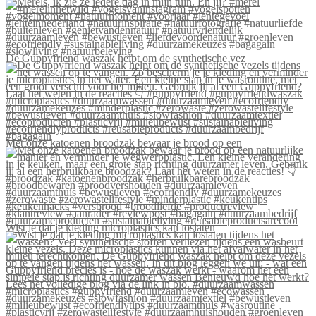
De Guppyfriend waszak helpt om de synthetische vez
Met onze katoenen broodzak bewaar je brood op een
Wist je dat je kleding microplastics kan loslaten