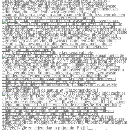
Denk je dat je meteen “perfect zero waste” moet le
Wist je dat een groot deel van je keukenafval hele
Kleine momentjes in de natuur 🌿 Het zomerklokje l
Merels, ik zie ze iedere dag in mijn tuin. En jij?