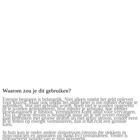
Waarom zou je dit gebruiken?
Energie besparen is belangrijk. Niet alleen omdat het geld oplevert
voor jouzelf. Maar ook omdat het altijd beter is om minder energie te
gebruiken. Wat niet gebruikt wordt, hoeft niet te worden opgewekt
of te worden geïmporteerd. Hoe minder je gebruikt, hoe minder
broeikasgassen je uitstoot. Verminderen komt altijd vóór vervangen.
Dus ja, groene stroom is belangrijk maar als je net zoveel energie
gaat gebruiken met groene stroom als met grijze stroom, zonder eerst
in te zetten op energie verminderen, dan is dat echt een gemiste
kans.
In huis kun je onder andere sluipstroom (stroom die stekkers in
stopcontacten en apparaten op stand-by) verminderen. Verder is
bijvoorbeeld isolatie van je huis belangrijk.