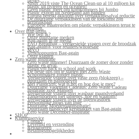
flesjes
Sinds 2019 viste The Ocean Clean-up al 10 miljoen kg
plastic uit rivieren en oceanen!
Geen plastic meer om komkommers bij Jumbo
Plastic export uit Nederland aan banden
Europa bereikt akkoord over verpakkingsafval reductie
De duurzame verpakkingen van de toekomst zijn
herbruikbaar
Europese maatregelen om plastic verpakkingen terug te
dringen.
Over Bag-again
Wie ben ik?
Onze duurzame merken
Bag-again in de media
FAQ Breadbag – veelgestelde vragen over de broodzak
Bag-again® voor retailers/wholesale
MVO
Verkooppunten Bag-again
Onze klanten
Zero waste inspiratie
Zero waste summer! Duurzaam de zomer door zonder
plastic en afval.
Plasticvrij back to school and work
De beste tips om te starten met Zero Waste
Schoonmaken zonder plastic
Veelgestelde vragen over vaste zeep (blokzeep) –
duurzaam en palmolievrij
Mei Plasticvrij: wat is het en hoe doe je mee?
Duurzame Vaderdag Cadeaus: Zero Waste Cadeau
Inspiratie voor Mannen
Veelgestelde vragen over wasbaar maandverband
Tandenpoetsen met tabletjes, hoe en waarom?
Veelgestelde vragen over de bijenwasdoek
Persoonlijke blogs van Inge
Duurzame Moederdaginspiratie!
Duurzaam plasticvrij kerstpakket van Bag-again
Zero waste December-inspiratie
SHOP
Klantenservice
Contact
Levertijd en verzending
Retourneren
Betalingsmogelijkheden