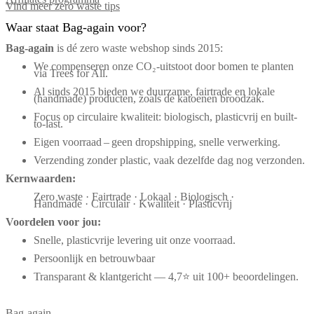
Vind meer zero waste tips
Waar staat Bag-again voor?
Bag‑again
is dé zero waste webshop sinds 2015:
We compenseren onze CO₂-uitstoot door bomen te planten
via Trees for All.
Al sinds 2015 bieden we duurzame, fairtrade en lokale
(handmade) producten, zoals de katoenen broodzak.
Focus op circulaire kwaliteit: biologisch, plasticvrij en built-
to-last.
Eigen voorraad – geen dropshipping, snelle verwerking.
Verzending zonder plastic, vaak dezelfde dag nog verzonden.
Kernwaarden:
Zero waste · Fairtrade · Lokaal · Biologisch ·
Handmade · Circulair · Kwaliteit · Plasticvrij
Voordelen voor jou:
Snelle, plasticvrije levering uit onze voorraad.
Persoonlijk en betrouwbaar
Transparant & klantgericht — 4,7⭐ uit 100+ beoordelingen.
Bag-again