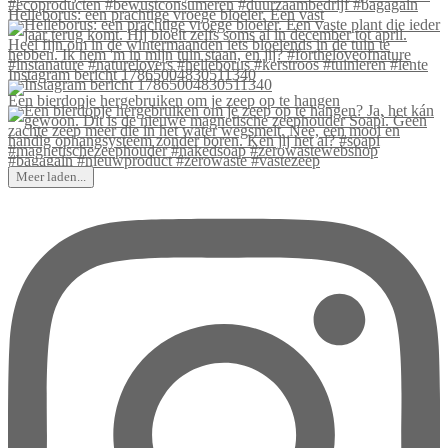
Helleborus: een prachtige vroege bloeier. Een vast
Instagram bericht 17865004830511340
Een bierdopje hergebruiken om je zeep op te hangen
Meer laden...