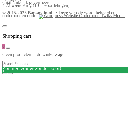
Onafhankelijk geverifieerd
4.72 waardering
(101 beoordelingen)
© 2015-2025
Bag-again.nl
• Deze website wordt beheerd en
onderhouden door:
Shopping cart
0
Geen producten in de winkelwagen.
Zonnige zomer zonder zooi!
+