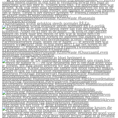
Tweedehands wordt gelukkig steeds normaler 🙌 En
Even stilstaan 🌸 De magnolia in bloei herinnert o
#zerowaste #duurzaamleven #bewustleven #minderplas
Hier doen we het voor 💚 Blije klanten én duurzame