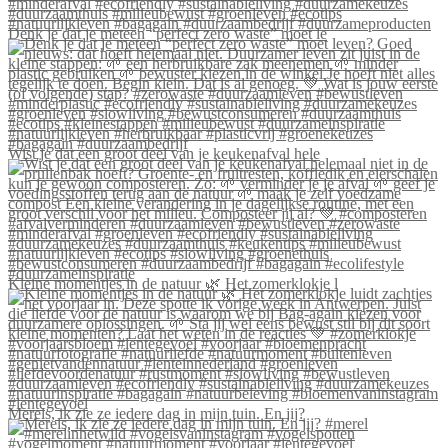
Denk je dat je meteen “perfect zero waste” moet le
Wist je dat een groot deel van je keukenafval hele
Kleine momentjes in de natuur 🌿 Het zomerklokje l
Merels, ik zie ze iedere dag in mijn tuin. En jij?