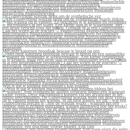
De Guppyfriend waszak helpt om de synthetische vez
Met onze katoenen broodzak bewaar je brood op een
Wist je dat je kleding microplastics kan loslaten
Helleborus: een prachtige vroege bloeier. Een vast