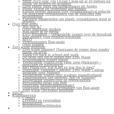
Sinds 2019 viste The Ocean Clean-up al 10 miljoen kg
plastic uit rivieren en oceanen!
Geen plastic meer om komkommers bij Jumbo
Plastic export uit Nederland aan banden
Europa bereikt akkoord over verpakkingsafval reductie
De duurzame verpakkingen van de toekomst zijn
herbruikbaar
Europese maatregelen om plastic verpakkingen terug te
dringen.
Over Bag-again
Wie ben ik?
Onze duurzame merken
Bag-again in de media
FAQ Breadbag – veelgestelde vragen over de broodzak
Bag-again® voor retailers/wholesale
MVO
Verkooppunten Bag-again
Onze klanten
Zero waste inspiratie
Zero waste summer! Duurzaam de zomer door zonder
plastic en afval.
Plasticvrij back to school and work
De beste tips om te starten met Zero Waste
Schoonmaken zonder plastic
Veelgestelde vragen over vaste zeep (blokzeep) –
duurzaam en palmolievrij
Mei Plasticvrij: wat is het en hoe doe je mee?
Duurzame Vaderdag Cadeaus: Zero Waste Cadeau
Inspiratie voor Mannen
Veelgestelde vragen over wasbaar maandverband
Tandenpoetsen met tabletjes, hoe en waarom?
Veelgestelde vragen over de bijenwasdoek
Persoonlijke blogs van Inge
Duurzame Moederdaginspiratie!
Duurzaam plasticvrij kerstpakket van Bag-again
Zero waste December-inspiratie
SHOP
Klantenservice
Contact
Levertijd en verzending
Retourneren
Betalingsmogelijkheden