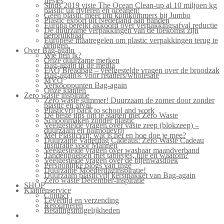
flesjes
Sinds 2019 viste The Ocean Clean-up al 10 miljoen kg
plastic uit rivieren en oceanen!
Geen plastic meer om komkommers bij Jumbo
Plastic export uit Nederland aan banden
Europa bereikt akkoord over verpakkingsafval reductie
De duurzame verpakkingen van de toekomst zijn
herbruikbaar
Europese maatregelen om plastic verpakkingen terug te
dringen.
Over Bag-again
Wie ben ik?
Onze duurzame merken
Bag-again in de media
FAQ Breadbag – veelgestelde vragen over de broodzak
Bag-again® voor retailers/wholesale
MVO
Verkooppunten Bag-again
Onze klanten
Zero waste inspiratie
Zero waste summer! Duurzaam de zomer door zonder
plastic en afval.
Plasticvrij back to school and work
De beste tips om te starten met Zero Waste
Schoonmaken zonder plastic
Veelgestelde vragen over vaste zeep (blokzeep) –
duurzaam en palmolievrij
Mei Plasticvrij: wat is het en hoe doe je mee?
Duurzame Vaderdag Cadeaus: Zero Waste Cadeau
Inspiratie voor Mannen
Veelgestelde vragen over wasbaar maandverband
Tandenpoetsen met tabletjes, hoe en waarom?
Veelgestelde vragen over de bijenwasdoek
Persoonlijke blogs van Inge
Duurzame Moederdaginspiratie!
Duurzaam plasticvrij kerstpakket van Bag-again
Zero waste December-inspiratie
SHOP
Klantenservice
Contact
Levertijd en verzending
Retourneren
Betalingsmogelijkheden