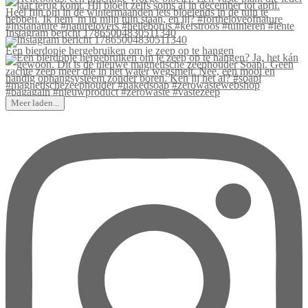
Instagram bericht 17865004830511340
Een bierdopje hergebruiken om je zeep op te hangen
Meer laden...