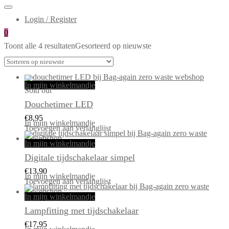
Login / Register
0
Toont alle 4 resultaten
Gesorteerd op nieuwste
In mijn winkelmandje
Sold out
Douchetimer LED
€
8,95
In mijn winkelmandje
Toevoegen aan verlanglijst
In mijn winkelmandje
Digitale tijdschakelaar simpel
€
13,90
In mijn winkelmandje
Toevoegen aan verlanglijst
In mijn winkelmandje
Lampfitting met tijdschakelaar
€
17,95