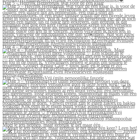
Dag 5 – Heerlijk Hergebruik Wat voor de één klaar
Dag 4 – Rake Reparaties Weggooien is zo makkelijk
Dag 3 – VerpakkingsVrij (mijn persoonlijke favorie
Moet je iets hebben, maar gebruik je het maar één