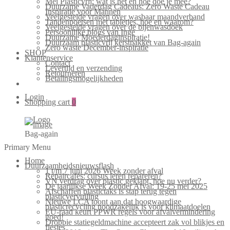
Mei Plasticvrij: wat is het en hoe doe je mee?
Duurzame Vaderdag Cadeaus: Zero Waste Cadeau
Inspiratie voor Mannen
Veelgestelde vragen over wasbaar maandverband
Tandenpoetsen met tabletjes, hoe en waarom?
Veelgestelde vragen over de bijenwasdoek
Persoonlijke blogs van Inge
Duurzame Moederdaginspiratie!
Duurzaam plasticvrij kerstpakket van Bag-again
Zero waste December-inspiratie
SHOP
Klantenservice
Contact
Levertijd en verzending
Retourneren
Betalingsmogelijkheden
Login
Shopping cart
0
Bag-again
Primary Menu
Home
Duurzaamheidsnieuwsflash
1 t/m 7 juni 2026 Week zonder afval
Repaircafés: cursus leren repareren?
VN verdrag over plastic geklapt, hoe nu verder?
De jaarlijkse Week Zonder Afval: 19-25 mei 2025
Afschaffen plastictaks is stap terug tegen
plasticvervuiling
Nieuwe LCA toont aan dat hoogwaardige
plasticrecycling noodzakelijk is voor klimaatdoelen
EU-raad keurt PPWR regels voor afvalvermindering
goed!
Droppie statiegeldmachine accepteert zak vol blikjes en
flesjes