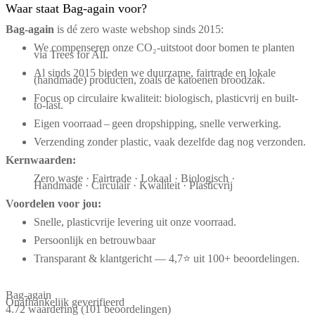
Waar staat Bag-again voor?
Bag‑again
is dé zero waste webshop sinds 2015:
We compenseren onze CO₂-uitstoot door bomen te planten
via Trees for All.
Al sinds 2015 bieden we duurzame, fairtrade en lokale
(handmade) producten, zoals de katoenen broodzak.
Focus op circulaire kwaliteit: biologisch, plasticvrij en built-
to-last.
Eigen voorraad – geen dropshipping, snelle verwerking.
Verzending zonder plastic, vaak dezelfde dag nog verzonden.
Kernwaarden:
Zero waste · Fairtrade · Lokaal · Biologisch ·
Handmade · Circulair · Kwaliteit · Plasticvrij
Voordelen voor jou:
Snelle, plasticvrije levering uit onze voorraad.
Persoonlijk en betrouwbaar
Transparant & klantgericht — 4,7⭐ uit 100+ beoordelingen.
Bag-again
Onafhankelijk geverifieerd
4.72 waardering
(101 beoordelingen)