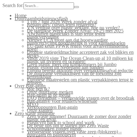
Search for:
Home
Duurzaamheidsnieuwsflash
1 t/m 7 juni 2026 Week zonder afval
Repaircafés: cursus leren repareren?
VN verdrag over plastic geklapt, hoe nu verder?
De jaarlijkse Week Zonder Afval: 19-25 mei 2025
Afschaffen plastictaks is stap terug tegen
plasticvervuiling
Nieuwe LCA toont aan dat hoogwaardige
plasticrecycling noodzakelijk is voor klimaatdoelen
EU-raad keurt PPWR regels voor afvalvermindering
goed!
Droppie statiegeldmachine accepteert zak vol blikjes en
flesjes
Sinds 2019 viste The Ocean Clean-up al 10 miljoen kg
plastic uit rivieren en oceanen!
Geen plastic meer om komkommers bij Jumbo
Plastic export uit Nederland aan banden
Europa bereikt akkoord over verpakkingsafval reductie
De duurzame verpakkingen van de toekomst zijn
herbruikbaar
Europese maatregelen om plastic verpakkingen terug te
dringen.
Over Bag-again
Wie ben ik?
Onze duurzame merken
Bag-again in de media
FAQ Breadbag – veelgestelde vragen over de broodzak
Bag-again® voor retailers/wholesale
MVO
Verkooppunten Bag-again
Onze klanten
Zero waste inspiratie
Zero waste summer! Duurzaam de zomer door zonder
plastic en afval.
Plasticvrij back to school and work
De beste tips om te starten met Zero Waste
Schoonmaken zonder plastic
Veelgestelde vragen over vaste zeep (blokzeep) –
duurzaam en palmolievrij