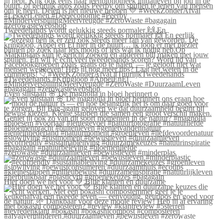
Tweedehands wordt gelukkig steeds normaler 🙌 En
Even stilstaan 🌸 De magnolia in bloei herinnert o
#zerowaste #duurzaamleven #bewustleven #minderplas
Hier doen we het voor 💚 Blije klanten én duurzame