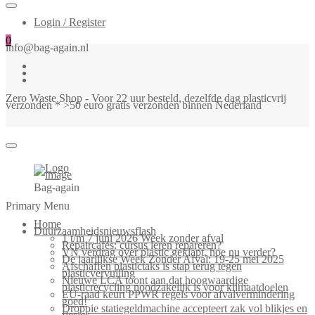
Login / Register
0
info@bag-again.nl
Zero Waste Shop - Voor 22 uur besteld, dezelfde dag plasticvrij
verzonden * >50 euro gratis verzonden binnen Nederland
Bag-again
Primary Menu
Home
Duurzaamheidsnieuwsflash
1 t/m 7 juni 2026 Week zonder afval
Repaircafés: cursus leren repareren?
VN verdrag over plastic geklapt, hoe nu verder?
De jaarlijkse Week Zonder Afval: 19-25 mei 2025
Afschaffen plastictaks is stap terug tegen
plasticvervuiling
Nieuwe LCA toont aan dat hoogwaardige
plasticrecycling noodzakelijk is voor klimaatdoelen
EU-raad keurt PPWR regels voor afvalvermindering
goed!
Droppie statiegeldmachine accepteert zak vol blikjes en