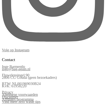
Volg op Instagram
Contact
Inge Barmentlo
inge@bag-again.nl
Fluwelensingel 90
2806 CG Gouda (geen bezoekadres)
BTW: NL001969030B24
KvK: 61958220
Privacy
Algemene voorwaarden
Disclaimer
Affiliates programma
Vind meer zero waste tips