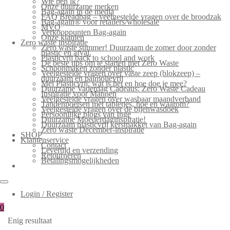
Wie ben ik?
Onze duurzame merken
Bag-again in de media
FAQ Breadbag – veelgestelde vragen over de broodzak
Bag-again® voor retailers/wholesale
MVO
Verkooppunten Bag-again
Onze klanten
Zero waste inspiratie
Zero waste summer! Duurzaam de zomer door zonder
plastic en afval.
Plasticvrij back to school and work
De beste tips om te starten met Zero Waste
Schoonmaken zonder plastic
Veelgestelde vragen over vaste zeep (blokzeep) –
duurzaam en palmolievrij
Mei Plasticvrij: wat is het en hoe doe je mee?
Duurzame Vaderdag Cadeaus: Zero Waste Cadeau
Inspiratie voor Mannen
Veelgestelde vragen over wasbaar maandverband
Tandenpoetsen met tabletjes, hoe en waarom?
Veelgestelde vragen over de bijenwasdoek
Persoonlijke blogs van Inge
Duurzame Moederdaginspiratie!
Duurzaam plasticvrij kerstpakket van Bag-again
Zero waste December-inspiratie
SHOP
Klantenservice
Contact
Levertijd en verzending
Retourneren
Betalingsmogelijkheden
Login / Register
0
Enig resultaat