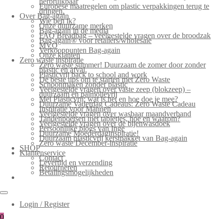
herbruikbaar
Europese maatregelen om plastic verpakkingen terug te
dringen.
Over Bag-again
Wie ben ik?
Onze duurzame merken
Bag-again in de media
FAQ Breadbag – veelgestelde vragen over de broodzak
Bag-again® voor retailers/wholesale
MVO
Verkooppunten Bag-again
Onze klanten
Zero waste inspiratie
Zero waste summer! Duurzaam de zomer door zonder
plastic en afval.
Plasticvrij back to school and work
De beste tips om te starten met Zero Waste
Schoonmaken zonder plastic
Veelgestelde vragen over vaste zeep (blokzeep) –
duurzaam en palmolievrij
Mei Plasticvrij: wat is het en hoe doe je mee?
Duurzame Vaderdag Cadeaus: Zero Waste Cadeau
Inspiratie voor Mannen
Veelgestelde vragen over wasbaar maandverband
Tandenpoetsen met tabletjes, hoe en waarom?
Veelgestelde vragen over de bijenwasdoek
Persoonlijke blogs van Inge
Duurzame Moederdaginspiratie!
Duurzaam plasticvrij kerstpakket van Bag-again
Zero waste December-inspiratie
SHOP
Klantenservice
Contact
Levertijd en verzending
Retourneren
Betalingsmogelijkheden
Login / Register
0