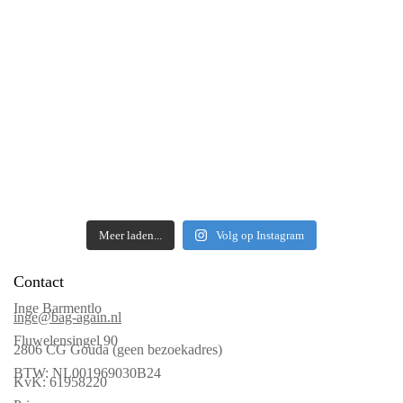
Meer laden...
Volg op Instagram
Contact
Inge Barmentlo
inge@bag-again.nl
Fluwelensingel 90
2806 CG Gouda (geen bezoekadres)
BTW: NL001969030B24
KvK: 61958220