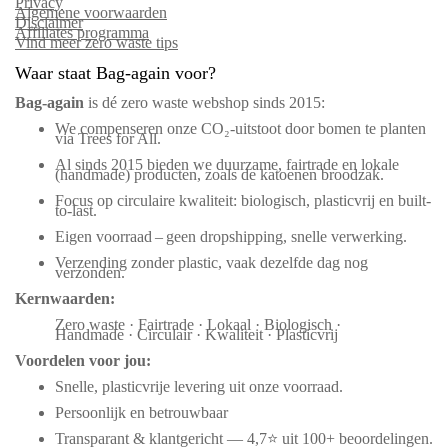
Privacy
Algemene voorwaarden
Disclaimer
Affiliates programma
Vind meer zero waste tips
Waar staat Bag-again voor?
Bag‑again
is dé zero waste webshop sinds 2015:
We compenseren onze CO₂-uitstoot door bomen te planten
via Trees for All.
Al sinds 2015 bieden we duurzame, fairtrade en lokale
(handmade) producten, zoals de katoenen broodzak.
Focus op circulaire kwaliteit: biologisch, plasticvrij en built-
to-last.
Eigen voorraad – geen dropshipping, snelle verwerking.
Verzending zonder plastic, vaak dezelfde dag nog
verzonden.
Kernwaarden:
Zero waste · Fairtrade · Lokaal · Biologisch ·
Handmade · Circulair · Kwaliteit · Plasticvrij
Voordelen voor jou:
Snelle, plasticvrije levering uit onze voorraad.
Persoonlijk en betrouwbaar
Transparant & klantgericht — 4,7⭐ uit 100+ beoordelingen.