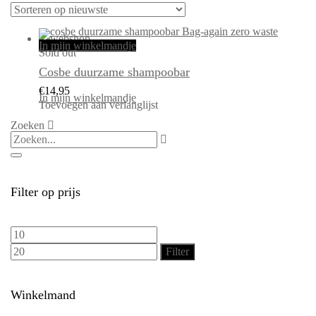
In mijn winkelmandje
Sold out
Cosbe duurzame shampoobar
€
14,95
In mijn winkelmandje
Toevoegen aan verlanglijst
Zoeken
Filter op prijs
Min.
Max.
prijs
prijs
Filter
Winkelmand