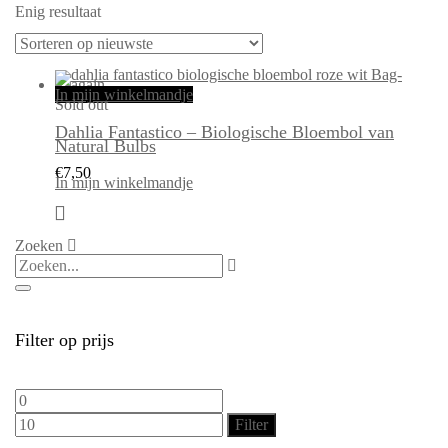
Enig resultaat
In mijn winkelmandje
Sold out
Dahlia Fantastico – Biologische Bloembol van
Natural Bulbs
€
7,50
In mijn winkelmandje
Zoeken
Filter op prijs
Min.
Max.
prijs
prijs
Filter