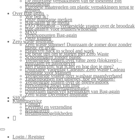
De duurzame verpakkingen van de toekomst zijn
herbruikbaar
Europese maatregelen om plastic verpakkingen terug te
dringen.
Over Bag-again
Wie ben ik?
Onze duurzame merken
Bag-again in de media
FAQ Breadbag – veelgestelde vragen over de broodzak
Bag-again® voor retailers/wholesale
MVO
Verkooppunten Bag-again
Onze klanten
Zero waste inspiratie
Zero waste summer! Duurzaam de zomer door zonder
plastic en afval.
Plasticvrij back to school and work
De beste tips om te starten met Zero Waste
Schoonmaken zonder plastic
Veelgestelde vragen over vaste zeep (blokzeep) –
duurzaam en palmolievrij
Mei Plasticvrij: wat is het en hoe doe je mee?
Duurzame Vaderdag Cadeaus: Zero Waste Cadeau
Inspiratie voor Mannen
Veelgestelde vragen over wasbaar maandverband
Tandenpoetsen met tabletjes, hoe en waarom?
Veelgestelde vragen over de bijenwasdoek
Persoonlijke blogs van Inge
Duurzame Moederdaginspiratie!
Duurzaam plasticvrij kerstpakket van Bag-again
Zero waste December-inspiratie
SHOP
Klantenservice
Contact
Levertijd en verzending
Retourneren
Betalingsmogelijkheden
Login / Register