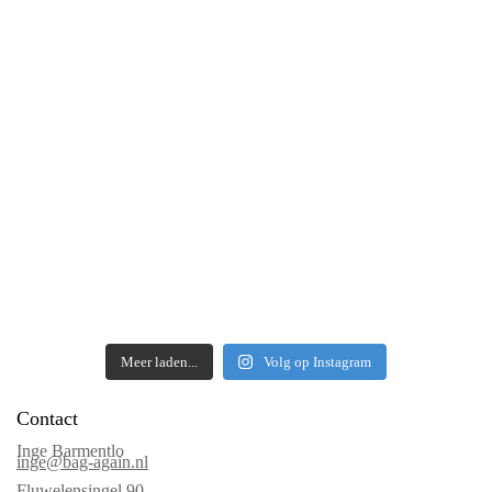
Meer laden...
Volg op Instagram
Contact
Inge Barmentlo
inge@bag-again.nl
Fluwelensingel 90