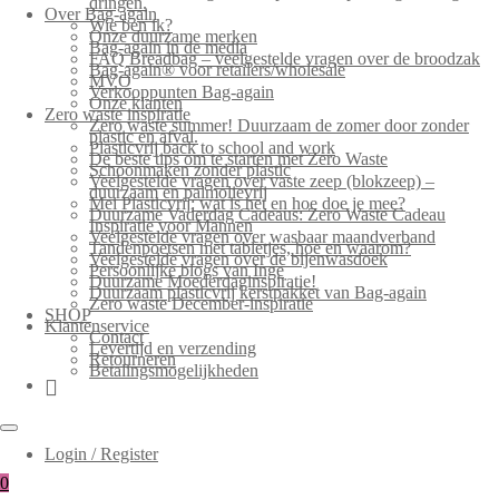
dringen.
Over Bag-again
Wie ben ik?
Onze duurzame merken
Bag-again in de media
FAQ Breadbag – veelgestelde vragen over de broodzak
Bag-again® voor retailers/wholesale
MVO
Verkooppunten Bag-again
Onze klanten
Zero waste inspiratie
Zero waste summer! Duurzaam de zomer door zonder
plastic en afval.
Plasticvrij back to school and work
De beste tips om te starten met Zero Waste
Schoonmaken zonder plastic
Veelgestelde vragen over vaste zeep (blokzeep) –
duurzaam en palmolievrij
Mei Plasticvrij: wat is het en hoe doe je mee?
Duurzame Vaderdag Cadeaus: Zero Waste Cadeau
Inspiratie voor Mannen
Veelgestelde vragen over wasbaar maandverband
Tandenpoetsen met tabletjes, hoe en waarom?
Veelgestelde vragen over de bijenwasdoek
Persoonlijke blogs van Inge
Duurzame Moederdaginspiratie!
Duurzaam plasticvrij kerstpakket van Bag-again
Zero waste December-inspiratie
SHOP
Klantenservice
Contact
Levertijd en verzending
Retourneren
Betalingsmogelijkheden
Login / Register
0