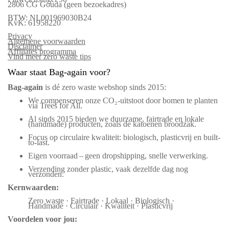
2806 CG Gouda (geen bezoekadres)
BTW: NL001969030B24
KvK: 61958220
Privacy
Algemene voorwaarden
Disclaimer
Affiliates programma
Vind meer zero waste tips
Waar staat Bag-again voor?
Bag‑again
is dé zero waste webshop sinds 2015:
We compenseren onze CO₂-uitstoot door bomen te planten
via Trees for All.
Al sinds 2015 bieden we duurzame, fairtrade en lokale
(handmade) producten, zoals de katoenen broodzak.
Focus op circulaire kwaliteit: biologisch, plasticvrij en built-
to-last.
Eigen voorraad – geen dropshipping, snelle verwerking.
Verzending zonder plastic, vaak dezelfde dag nog
verzonden.
Kernwaarden:
Zero waste · Fairtrade · Lokaal · Biologisch ·
Handmade · Circulair · Kwaliteit · Plasticvrij
Voordelen voor jou: