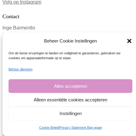
Volg op Instagram
Contact
Inge Barmentlo
inge@bag-again.nl
Beheer Cookie Instellingen
Fluwelensingel 90
Om de beste ervaringen te bieden en veiligheid te garanderen, gebruiken we
2806 CG Gouda (geen bezoekadres)
cookies om apparaatinformatie op te slaan.
BTW: NL001969030B24
Beheer diensten
KvK: 61958220
Alles accepteren
Privacy
Algemene voorwaarden
Alleen essentiële cookies accepteren
Disclaimer
Affiliates programma
Instellingen
Vind meer zero waste tips
Cookie Beleid
Privacy Statement Bag-again
Waar staat Bag-again voor?