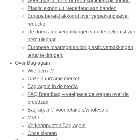
Geen plastic meer om komkommers bij Jumbo
Plastic export uit Nederland aan banden
Europa bereikt akkoord over verpakkingsafval
reductie
De duurzame verpakkingen van de toekomst zijn
herbruikbaar
Europese maatregelen om plastic verpakkingen
terug te dringen.
Over Bag-again
Wie ben ik?
Onze duurzame merken
Bag-again in de media
FAQ Breadbag – veelgestelde vragen over de
broodzak
Bag-again® voor retailers/wholesale
MVO
Verkooppunten Bag-again
Onze klanten