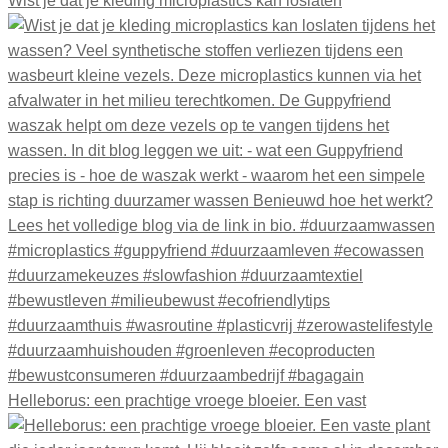
Wist je dat je kleding microplastics kan loslaten
Helleborus: een prachtige vroege bloeier. Een vast