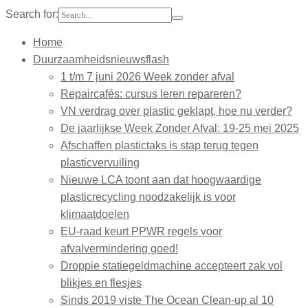
Search for:
Home
Duurzaamheidsnieuwsflash
1 t/m 7 juni 2026 Week zonder afval
Repaircafés: cursus leren repareren?
VN verdrag over plastic geklapt, hoe nu verder?
De jaarlijkse Week Zonder Afval: 19-25 mei 2025
Afschaffen plastictaks is stap terug tegen
plasticvervuiling
Nieuwe LCA toont aan dat hoogwaardige
plasticrecycling noodzakelijk is voor
klimaatdoelen
EU-raad keurt PPWR regels voor
afvalvermindering goed!
Droppie statiegeldmachine accepteert zak vol
blikjes en flesjes
Sinds 2019 viste The Ocean Clean-up al 10