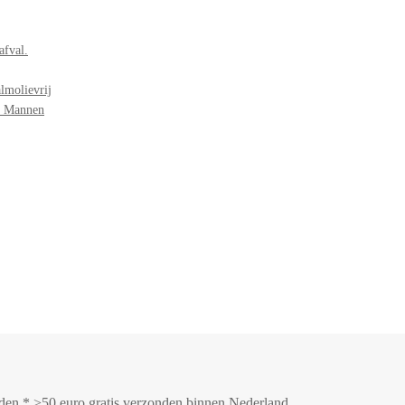
afval.
lmolievrij
r Mannen
onden * >50 euro gratis verzonden binnen Nederland