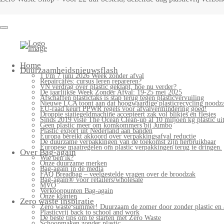
Home
Duurzaamheidsnieuwsflash
1 t/m 7 juni 2026 Week zonder afval
Repaircafés: cursus leren repareren?
VN verdrag over plastic geklapt, hoe nu verder?
De jaarlijkse Week Zonder Afval: 19-25 mei 2025
Afschaffen plastictaks is stap terug tegen plasticvervuiling
Nieuwe LCA toont aan dat hoogwaardige plasticrecycling noodzak
EU-raad keurt PPWR regels voor afvalvermindering goed!
Droppie statiegeldmachine accepteert zak vol blikjes en flesjes
Sinds 2019 viste The Ocean Clean-up al 10 miljoen kg plastic uit
Geen plastic meer om komkommers bij Jumbo
Plastic export uit Nederland aan banden
Europa bereikt akkoord over verpakkingsafval reductie
De duurzame verpakkingen van de toekomst zijn herbruikbaar
Europese maatregelen om plastic verpakkingen terug te dringen.
Over Bag-again
Wie ben ik?
Onze duurzame merken
Bag-again in de media
FAQ Breadbag – veelgestelde vragen over de broodzak
Bag-again® voor retailers/wholesale
MVO
Verkooppunten Bag-again
Onze klanten
Zero waste inspiratie
Zero waste summer! Duurzaam de zomer door zonder plastic en 
Plasticvrij back to school and work
De beste tips om te starten met Zero Waste
Schoonmaken zonder plastic