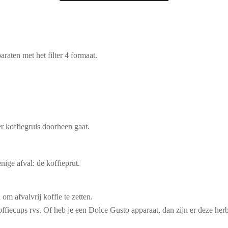
paraten met het filter 4 formaat.
er koffiegruis doorheen gaat.
nige afval: de koffieprut.
m afvalvrij koffie te zetten.
ffiecups rvs
. Of heb je een
Dolce Gusto
apparaat, dan zijn er deze
her