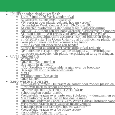
Home
Duurzaamheidsnieuwsflash
1 t/m 7 juni 2026 Week zonder afval
Repaircafés: cursus leren repareren?
VN verdrag over plastic geklapt, hoe nu verder?
De jaarlijkse Week Zonder Afval: 19-25 mei 2025
Afschaffen plastictaks is stap terug tegen plasticvervuiling
Nieuwe LCA toont aan dat hoogwaardige plasticrecycling noodzak
EU-raad keurt PPWR regels voor afvalvermindering goed!
Droppie statiegeldmachine accepteert zak vol blikjes en flesjes
Sinds 2019 viste The Ocean Clean-up al 10 miljoen kg plastic uit
Geen plastic meer om komkommers bij Jumbo
Plastic export uit Nederland aan banden
Europa bereikt akkoord over verpakkingsafval reductie
De duurzame verpakkingen van de toekomst zijn herbruikbaar
Europese maatregelen om plastic verpakkingen terug te dringen.
Over Bag-again
Wie ben ik?
Onze duurzame merken
Bag-again in de media
FAQ Breadbag – veelgestelde vragen over de broodzak
Bag-again® voor retailers/wholesale
MVO
Verkooppunten Bag-again
Onze klanten
Zero waste inspiratie
Zero waste summer! Duurzaam de zomer door zonder plastic en 
Plasticvrij back to school and work
De beste tips om te starten met Zero Waste
Schoonmaken zonder plastic
Veelgestelde vragen over vaste zeep (blokzeep) – duurzaam en pa
Mei Plasticvrij: wat is het en hoe doe je mee?
Duurzame Vaderdag Cadeaus: Zero Waste Cadeau Inspiratie voo
Veelgestelde vragen over wasbaar maandverband
Tandenpoetsen met tabletjes, hoe en waarom?
Veelgestelde vragen over de bijenwasdoek
Persoonlijke blogs van Inge