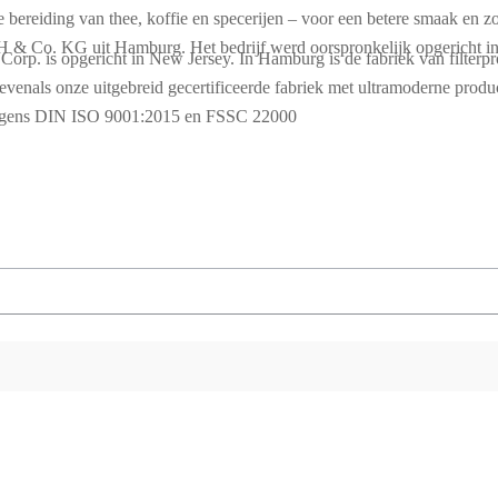
 bereiding van thee, koffie en specerijen – voor een betere smaak en z
H & Co. KG uit Hamburg. Het bedrijf werd oorspronkelijk opgericht in
. is opgericht in New Jersey. In Hamburg is de fabriek van filterpr
enals onze uitgebreid gecertificeerde fabriek met ultramoderne produc
olgens DIN ISO 9001:2015 en FSSC 22000