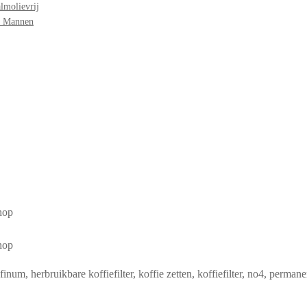
lmolievrij
r Mannen
finum
,
herbruikbare koffiefilter
,
koffie zetten
,
koffiefilter
,
no4
,
permanen