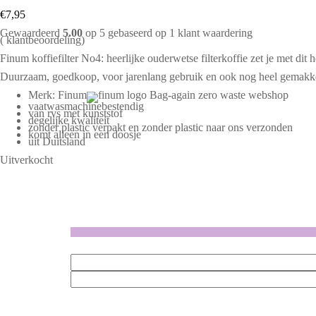
€
7,95
Gewaardeerd
5.00
op 5 gebaseerd op
1
klant waardering
(
klantbeoordeling)
Finum koffiefilter No4: heerlijke ouderwetse filterkoffie zet je met dit he
Duurzaam, goedkoop, voor jarenlang gebruik en ook nog heel gemakke
Merk: Finum
vaatwasmachinebestendig
van rvs met kunststof
degelijke kwaliteit
zonder plastic verpakt en zonder plastic naar ons verzonden
komt alleen in een doosje
uit Duitsland
Uitverkocht