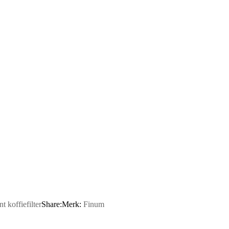
t koffiefilter
Share:
Merk:
Finum