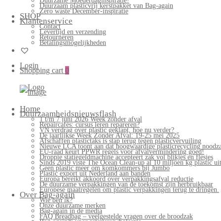
Duurzame Moederdaginspiratie!
Duurzaam plasticvrij kerstpakket van Bag-again
Zero waste December-inspiratie
SHOP
Klantenservice
Contact
Levertijd en verzending
Retourneren
Betalingsmogelijkheden
Login
Shopping cart
0
Home
Duurzaamheidsnieuwsflash
1 t/m 7 juni 2026 Week zonder afval
Repaircafés: cursus leren repareren?
VN verdrag over plastic geklapt, hoe nu verder?
De jaarlijkse Week Zonder Afval: 19-25 mei 2025
Afschaffen plastictaks is stap terug tegen plasticvervuiling
Nieuwe LCA toont aan dat hoogwaardige plasticrecycling noodzak
EU-raad keurt PPWR regels voor afvalvermindering goed!
Droppie statiegeldmachine accepteert zak vol blikjes en flesjes
Sinds 2019 viste The Ocean Clean-up al 10 miljoen kg plastic uit
Geen plastic meer om komkommers bij Jumbo
Plastic export uit Nederland aan banden
Europa bereikt akkoord over verpakkingsafval reductie
De duurzame verpakkingen van de toekomst zijn herbruikbaar
Europese maatregelen om plastic verpakkingen terug te dringen.
Over Bag-again
Wie ben ik?
Onze duurzame merken
Bag-again in de media
FAQ Breadbag – veelgestelde vragen over de broodzak