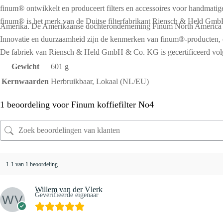
finum® ontwikkelt en produceert filters en accessoires voor handmatige
finum® is het merk van de Duitse filterfabrikant Riensch & Held Gmb
Amerika. De Amerikaanse dochteronderneming Finum North America Corp
Innovatie en duurzaamheid zijn de kenmerken van finum®️-producten, ev
De fabriek van Riensch & Held GmbH & Co. KG is gecertificeerd v
Gewicht
601 g
Kernwaarden
Herbruikbaar, Lokaal (NL/EU)
1 beoordeling voor
Finum koffiefilter No4
1-1 van 1 beoordeling
Willem van der Vlerk
Geverifieerde eigenaar