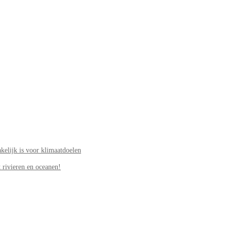
elijk is voor klimaatdoelen
 rivieren en oceanen!