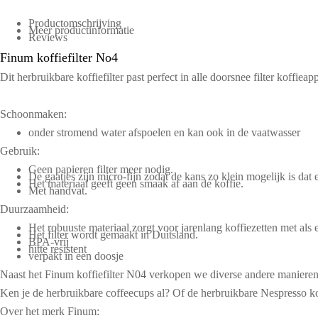
Productomschrijving
Meer productinformatie
Reviews
Finum koffiefilter No4
Dit herbruikbare koffiefilter past perfect in alle doorsnee filter koffieap
Schoonmaken:
onder stromend water afspoelen en kan ook in de vaatwasser
Gebruik:
Geen papieren filter meer nodig.
De gaatjes zijn micro-fijn zodat de kans zo klein mogelijk is dat 
Het materiaal geeft geen smaak af aan de koffie.
Met handvat.
Duurzaamheid:
Het robuuste materiaal zorgt voor jarenlang koffiezetten met als e
Het filter wordt gemaakt in Duitsland.
BPA-vrij
hitte resistent
verpakt in een doosje
Naast het Finum koffiefilter N04 verkopen we diverse andere manieren o
Ken je de
herbruikbare coffeecups
al? Of de
herbruikbare Nespresso ko
Over het merk Finum: