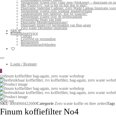
Veelgestelde vragen over vaste zeep (blokzeep) – duurzaam en pa
Mei Plasticvrij: wat is het en hoe doe je mee?
Duurzame Vaderdag Cadeaus: Zero Waste Cadeau Inspiratie voo
Veelgestelde vragen over wasbaar maandverband
Tandenpoetsen met tabletjes, hoe en waarom?
Veelgestelde vragen over de bijenwasdoek
Persoonlijke blogs van Inge
Duurzame Moederdaginspiratie!
Duurzaam plasticvrij kerstpakket van Bag-again
Zero waste December-inspiratie
SHOP
Klantenservice
Contact
Levertijd en verzending
Retourneren
Betalingsmogelijkheden
Login / Register
0
Sold out
SKU
4004060422600
Categorie
Zero waste koffie en thee zetten
Tags
Finum koffiefilter No4