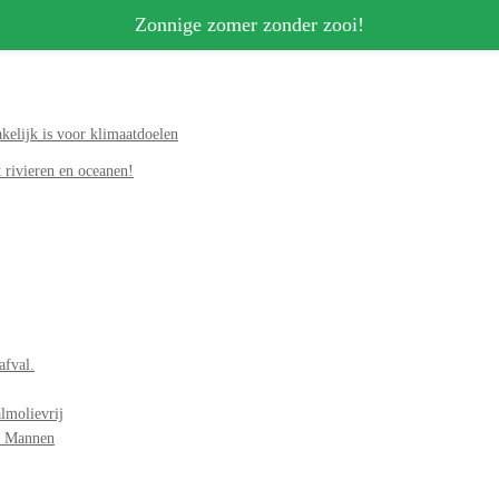
Zonnige zomer zonder zooi!
elijk is voor klimaatdoelen
 rivieren en oceanen!
afval.
lmolievrij
r Mannen