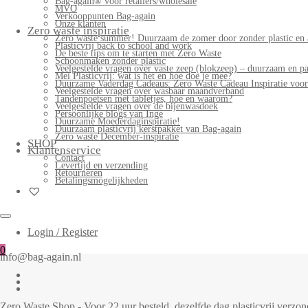
Bag-again® voor retailers/wholesale
MVO
Verkooppunten Bag-again
Onze klanten
Zero waste inspiratie
Zero waste summer! Duurzaam de zomer door zonder plastic en 
Plasticvrij back to school and work
De beste tips om te starten met Zero Waste
Schoonmaken zonder plastic
Veelgestelde vragen over vaste zeep (blokzeep) – duurzaam en pa
Mei Plasticvrij: wat is het en hoe doe je mee?
Duurzame Vaderdag Cadeaus: Zero Waste Cadeau Inspiratie voo
Veelgestelde vragen over wasbaar maandverband
Tandenpoetsen met tabletjes, hoe en waarom?
Veelgestelde vragen over de bijenwasdoek
Persoonlijke blogs van Inge
Duurzame Moederdaginspiratie!
Duurzaam plasticvrij kerstpakket van Bag-again
Zero waste December-inspiratie
SHOP
Klantenservice
Contact
Levertijd en verzending
Retourneren
Betalingsmogelijkheden
Login / Register
0
info@bag-again.nl
Zero Waste Shop - Voor 22 uur besteld, dezelfde dag plasticvrij verz