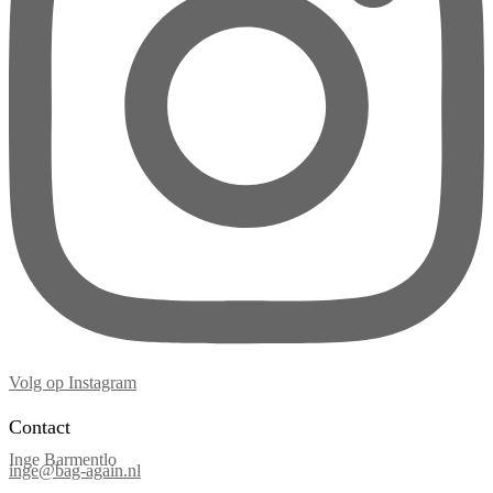
Volg op Instagram
Contact
Inge Barmentlo
inge@bag-again.nl