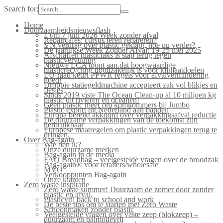
Search for:
Home
Duurzaamheidsnieuwsflash
1 t/m 7 juni 2026 Week zonder afval
Repaircafés: cursus leren repareren?
VN verdrag over plastic geklapt, hoe nu verder?
De jaarlijkse Week Zonder Afval: 19-25 mei 2025
Afschaffen plastictaks is stap terug tegen
plasticvervuiling
Nieuwe LCA toont aan dat hoogwaardige
plasticrecycling noodzakelijk is voor klimaatdoelen
EU-raad keurt PPWR regels voor afvalvermindering
goed!
Droppie statiegeldmachine accepteert zak vol blikjes en
flesjes
Sinds 2019 viste The Ocean Clean-up al 10 miljoen kg
plastic uit rivieren en oceanen!
Geen plastic meer om komkommers bij Jumbo
Plastic export uit Nederland aan banden
Europa bereikt akkoord over verpakkingsafval reductie
De duurzame verpakkingen van de toekomst zijn
herbruikbaar
Europese maatregelen om plastic verpakkingen terug te
dringen.
Over Bag-again
Wie ben ik?
Onze duurzame merken
Bag-again in de media
FAQ Breadbag – veelgestelde vragen over de broodzak
Bag-again® voor retailers/wholesale
MVO
Verkooppunten Bag-again
Onze klanten
Zero waste inspiratie
Zero waste summer! Duurzaam de zomer door zonder
plastic en afval.
Plasticvrij back to school and work
De beste tips om te starten met Zero Waste
Schoonmaken zonder plastic
Veelgestelde vragen over vaste zeep (blokzeep) –
duurzaam en palmolievrij