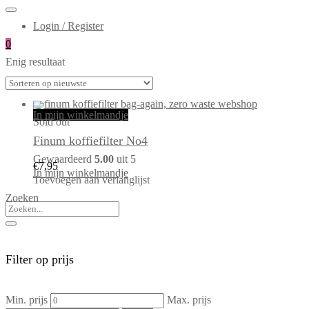
Login / Register
0
Enig resultaat
In mijn winkelmandje
Sold out
Finum koffiefilter No4
Gewaardeerd
5.00
uit 5
€
7,95
In mijn winkelmandje
Toevoegen aan verlanglijst
Zoeken
Filter op prijs
Min. prijs
Max. prijs