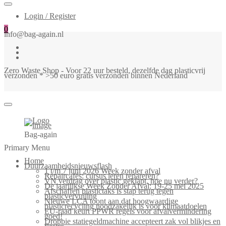
Login / Register
0
info@bag-again.nl
Zero Waste Shop - Voor 22 uur besteld, dezelfde dag plasticvrij
verzonden * >50 euro gratis verzonden binnen Nederland
Bag-again
Primary Menu
Home
Duurzaamheidsnieuwsflash
1 t/m 7 juni 2026 Week zonder afval
Repaircafés: cursus leren repareren?
VN verdrag over plastic geklapt, hoe nu verder?
De jaarlijkse Week Zonder Afval: 19-25 mei 2025
Afschaffen plastictaks is stap terug tegen
plasticvervuiling
Nieuwe LCA toont aan dat hoogwaardige
plasticrecycling noodzakelijk is voor klimaatdoelen
EU-raad keurt PPWR regels voor afvalvermindering
goed!
Droppie statiegeldmachine accepteert zak vol blikjes en