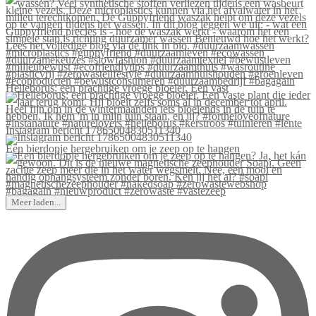
Helleborus: een prachtige vroege bloeier. Een vast
Instagram bericht 17865004830511340
Een bierdopje hergebruiken om je zeep op te hangen
Meer laden...