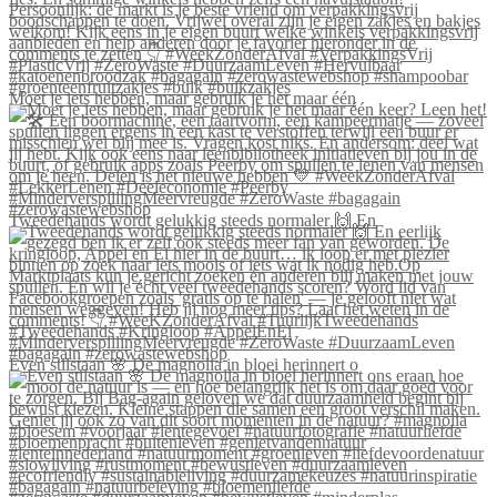
Moet je iets hebben, maar gebruik je het maar één
Tweedehands wordt gelukkig steeds normaler 🙌 En
Even stilstaan 🌸 De magnolia in bloei herinnert o