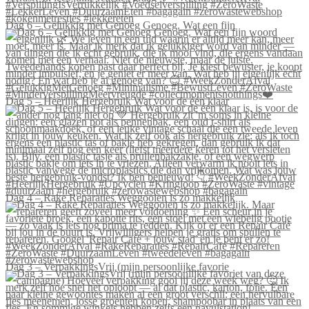
Dag 6 – Gelukkig met Genoeg Genoeg. Wat een fijn
Dag 5 – Heerlijk Hergebruik Wat voor de één klaar
Dag 4 – Rake Reparaties Weggooien is zo makkelijk
Dag 3 – VerpakkingsVrij (mijn persoonlijke favorie