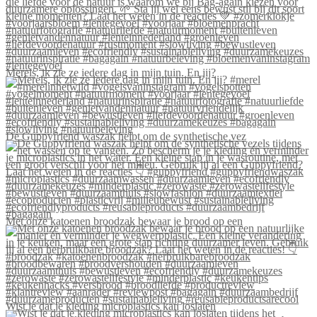
Merels, ik zie ze iedere dag in mijn tuin. En jij?
De Guppyfriend waszak helpt om de synthetische vez
Met onze katoenen broodzak bewaar je brood op een
Wist je dat je kleding microplastics kan loslaten