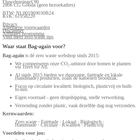
Fluwelensingel 90
2806 CG Gouda (geen bezoekadres)
BTW: NL001969030B24
KvK: 61958220
Privacy
Algemene voorwaarden
Disclaimer
Affiliates programma
Vind meer zero waste tips
Waar staat Bag-again voor?
Bag‑again
is dé zero waste webshop sinds 2015:
We compenseren onze CO₂-uitstoot door bomen te planten
via Trees for All.
Al sinds 2015 bieden we duurzame, fairtrade en lokale
(handmade) producten, zoals de katoenen broodzak.
Focus op circulaire kwaliteit: biologisch, plasticvrij en built-
to-last.
Eigen voorraad – geen dropshipping, snelle verwerking.
Verzending zonder plastic, vaak dezelfde dag nog verzonden.
Kernwaarden:
Zero waste · Fairtrade · Lokaal · Biologisch ·
Handmade · Circulair · Kwaliteit · Plasticvrij
Voordelen voor jou: