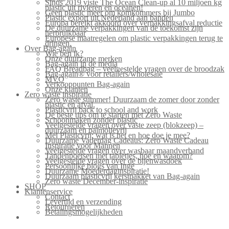
Sinds 2019 viste The Ocean Clean-up al 10 miljoen kg
plastic uit rivieren en oceanen!
Geen plastic meer om komkommers bij Jumbo
Plastic export uit Nederland aan banden
Europa bereikt akkoord over verpakkingsafval reductie
De duurzame verpakkingen van de toekomst zijn
herbruikbaar
Europese maatregelen om plastic verpakkingen terug te
dringen.
Over Bag-again
Wie ben ik?
Onze duurzame merken
Bag-again in de media
FAQ Breadbag – veelgestelde vragen over de broodzak
Bag-again® voor retailers/wholesale
MVO
Verkooppunten Bag-again
Onze klanten
Zero waste inspiratie
Zero waste summer! Duurzaam de zomer door zonder
plastic en afval.
Plasticvrij back to school and work
De beste tips om te starten met Zero Waste
Schoonmaken zonder plastic
Veelgestelde vragen over vaste zeep (blokzeep) –
duurzaam en palmolievrij
Mei Plasticvrij: wat is het en hoe doe je mee?
Duurzame Vaderdag Cadeaus: Zero Waste Cadeau
Inspiratie voor Mannen
Veelgestelde vragen over wasbaar maandverband
Tandenpoetsen met tabletjes, hoe en waarom?
Veelgestelde vragen over de bijenwasdoek
Persoonlijke blogs van Inge
Duurzame Moederdaginspiratie!
Duurzaam plasticvrij kerstpakket van Bag-again
Zero waste December-inspiratie
SHOP
Klantenservice
Contact
Levertijd en verzending
Retourneren
Betalingsmogelijkheden