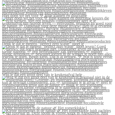
#zerowaste #duurzaamleven #bewustleven #minderplas
Hier doen we het voor 💚 Blije klanten én duurzame
Denk je dat je meteen “perfect zero waste” moet le
Wist je dat een groot deel van je keukenafval hele
Kleine momentjes in de natuur 🌿 Het zomerklokje l