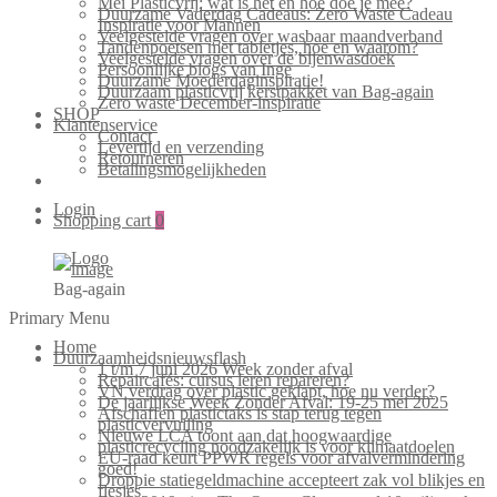
Mei Plasticvrij: wat is het en hoe doe je mee?
Duurzame Vaderdag Cadeaus: Zero Waste Cadeau
Inspiratie voor Mannen
Veelgestelde vragen over wasbaar maandverband
Tandenpoetsen met tabletjes, hoe en waarom?
Veelgestelde vragen over de bijenwasdoek
Persoonlijke blogs van Inge
Duurzame Moederdaginspiratie!
Duurzaam plasticvrij kerstpakket van Bag-again
Zero waste December-inspiratie
SHOP
Klantenservice
Contact
Levertijd en verzending
Retourneren
Betalingsmogelijkheden
Login
Shopping cart
0
Bag-again
Primary Menu
Home
Duurzaamheidsnieuwsflash
1 t/m 7 juni 2026 Week zonder afval
Repaircafés: cursus leren repareren?
VN verdrag over plastic geklapt, hoe nu verder?
De jaarlijkse Week Zonder Afval: 19-25 mei 2025
Afschaffen plastictaks is stap terug tegen
plasticvervuiling
Nieuwe LCA toont aan dat hoogwaardige
plasticrecycling noodzakelijk is voor klimaatdoelen
EU-raad keurt PPWR regels voor afvalvermindering
goed!
Droppie statiegeldmachine accepteert zak vol blikjes en
flesjes