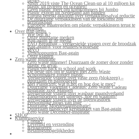
flesjes
Sinds 2019 viste The Ocean Clean-up al 10 miljoen kg
plastic uit rivieren en oceanen!
Geen plastic meer om komkommers bij Jumbo
Plastic export uit Nederland aan banden
Europa bereikt akkoord over verpakkingsafval reductie
De duurzame verpakkingen van de toekomst zijn
herbruikbaar
Europese maatregelen om plastic verpakkingen terug te
dringen.
Over Bag-again
Wie ben ik?
Onze duurzame merken
Bag-again in de media
FAQ Breadbag – veelgestelde vragen over de broodzak
Bag-again® voor retailers/wholesale
MVO
Verkooppunten Bag-again
Onze klanten
Zero waste inspiratie
Zero waste summer! Duurzaam de zomer door zonder
plastic en afval.
Plasticvrij back to school and work
De beste tips om te starten met Zero Waste
Schoonmaken zonder plastic
Veelgestelde vragen over vaste zeep (blokzeep) –
duurzaam en palmolievrij
Mei Plasticvrij: wat is het en hoe doe je mee?
Duurzame Vaderdag Cadeaus: Zero Waste Cadeau
Inspiratie voor Mannen
Veelgestelde vragen over wasbaar maandverband
Tandenpoetsen met tabletjes, hoe en waarom?
Veelgestelde vragen over de bijenwasdoek
Persoonlijke blogs van Inge
Duurzame Moederdaginspiratie!
Duurzaam plasticvrij kerstpakket van Bag-again
Zero waste December-inspiratie
SHOP
Klantenservice
Contact
Levertijd en verzending
Retourneren
Betalingsmogelijkheden