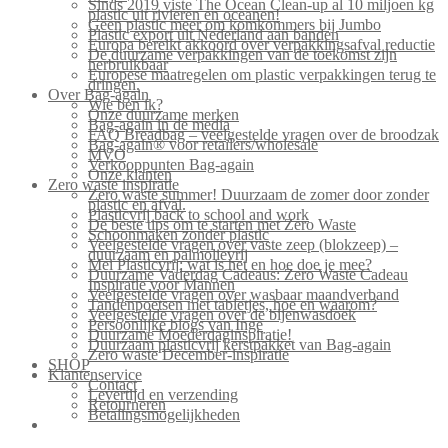
Sinds 2019 viste The Ocean Clean-up al 10 miljoen kg
plastic uit rivieren en oceanen!
Geen plastic meer om komkommers bij Jumbo
Plastic export uit Nederland aan banden
Europa bereikt akkoord over verpakkingsafval reductie
De duurzame verpakkingen van de toekomst zijn
herbruikbaar
Europese maatregelen om plastic verpakkingen terug te
dringen.
Over Bag-again
Wie ben ik?
Onze duurzame merken
Bag-again in de media
FAQ Breadbag – veelgestelde vragen over de broodzak
Bag-again® voor retailers/wholesale
MVO
Verkooppunten Bag-again
Onze klanten
Zero waste inspiratie
Zero waste summer! Duurzaam de zomer door zonder
plastic en afval.
Plasticvrij back to school and work
De beste tips om te starten met Zero Waste
Schoonmaken zonder plastic
Veelgestelde vragen over vaste zeep (blokzeep) –
duurzaam en palmolievrij
Mei Plasticvrij: wat is het en hoe doe je mee?
Duurzame Vaderdag Cadeaus: Zero Waste Cadeau
Inspiratie voor Mannen
Veelgestelde vragen over wasbaar maandverband
Tandenpoetsen met tabletjes, hoe en waarom?
Veelgestelde vragen over de bijenwasdoek
Persoonlijke blogs van Inge
Duurzame Moederdaginspiratie!
Duurzaam plasticvrij kerstpakket van Bag-again
Zero waste December-inspiratie
SHOP
Klantenservice
Contact
Levertijd en verzending
Retourneren
Betalingsmogelijkheden