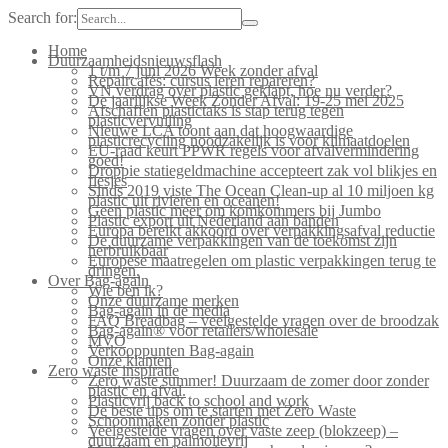
Search for:
Home
Duurzaamheidsnieuwsflash
1 t/m 7 juni 2026 Week zonder afval
Repaircafés: cursus leren repareren?
VN verdrag over plastic geklapt, hoe nu verder?
De jaarlijkse Week Zonder Afval: 19-25 mei 2025
Afschaffen plastictaks is stap terug tegen
plasticvervuiling
Nieuwe LCA toont aan dat hoogwaardige
plasticrecycling noodzakelijk is voor klimaatdoelen
EU-raad keurt PPWR regels voor afvalvermindering
goed!
Droppie statiegeldmachine accepteert zak vol blikjes en
flesjes
Sinds 2019 viste The Ocean Clean-up al 10 miljoen kg
plastic uit rivieren en oceanen!
Geen plastic meer om komkommers bij Jumbo
Plastic export uit Nederland aan banden
Europa bereikt akkoord over verpakkingsafval reductie
De duurzame verpakkingen van de toekomst zijn
herbruikbaar
Europese maatregelen om plastic verpakkingen terug te
dringen.
Over Bag-again
Wie ben ik?
Onze duurzame merken
Bag-again in de media
FAQ Breadbag – veelgestelde vragen over de broodzak
Bag-again® voor retailers/wholesale
MVO
Verkooppunten Bag-again
Onze klanten
Zero waste inspiratie
Zero waste summer! Duurzaam de zomer door zonder
plastic en afval.
Plasticvrij back to school and work
De beste tips om te starten met Zero Waste
Schoonmaken zonder plastic
Veelgestelde vragen over vaste zeep (blokzeep) –
duurzaam en palmolievrij