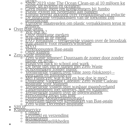
flesjes
Sinds 2019 viste The Ocean Clean-up al 10 miljoen kg
plastic uit rivieren en oceanen!
Geen plastic meer om komkommers bij Jumbo
Plastic export uit Nederland aan banden
Europa bereikt akkoord over verpakkingsafval reductie
De duurzame verpakkingen van de toekomst zijn
herbruikbaar
Europese maatregelen om plastic verpakkingen terug te
dringen.
Over Bag-again
Wie ben ik?
Onze duurzame merken
Bag-again in de media
FAQ Breadbag – veelgestelde vragen over de broodzak
Bag-again® voor retailers/wholesale
MVO
Verkooppunten Bag-again
Onze klanten
Zero waste inspiratie
Zero waste summer! Duurzaam de zomer door zonder
plastic en afval.
Plasticvrij back to school and work
De beste tips om te starten met Zero Waste
Schoonmaken zonder plastic
Veelgestelde vragen over vaste zeep (blokzeep) –
duurzaam en palmolievrij
Mei Plasticvrij: wat is het en hoe doe je mee?
Duurzame Vaderdag Cadeaus: Zero Waste Cadeau
Inspiratie voor Mannen
Veelgestelde vragen over wasbaar maandverband
Tandenpoetsen met tabletjes, hoe en waarom?
Veelgestelde vragen over de bijenwasdoek
Persoonlijke blogs van Inge
Duurzame Moederdaginspiratie!
Duurzaam plasticvrij kerstpakket van Bag-again
Zero waste December-inspiratie
SHOP
Klantenservice
Contact
Levertijd en verzending
Retourneren
Betalingsmogelijkheden