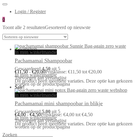
Login / Register
0
Toont alle 2 resultaten
Gesorteerd op nieuwste
In mijn winkelmandje
Pachamamaï Shampoobar
Gewaardeerd
4.50
uit 5
€
11,50
-
€
20,00
Prijsklasse: €11,50 tot €20,00
In mijn winkelmandje
Toevoegen aan verlanglijst
Dit product heeft meerdere variaties. Deze optie kan gekozen
worden op de productpagina
Sale!
In mijn winkelmandje
Pachamamaï mini shampoobar in blikje
Gewaardeerd
5.00
uit 5
€
4,00
-
€
4,50
Prijsklasse: €4,00 tot €4,50
In mijn winkelmandje
Toevoegen aan verlanglijst
Dit product heeft meerdere variaties. Deze optie kan gekozen
worden op de productpagina
Zoeken