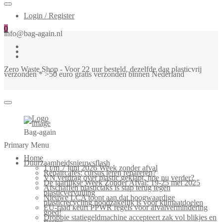
Login / Register
0
info@bag-again.nl
Zero Waste Shop - Voor 22 uur besteld, dezelfde dag plasticvrij
verzonden * >50 euro gratis verzonden binnen Nederland
Bag-again
Primary Menu
Home
Duurzaamheidsnieuwsflash
1 t/m 7 juni 2026 Week zonder afval
Repaircafés: cursus leren repareren?
VN verdrag over plastic geklapt, hoe nu verder?
De jaarlijkse Week Zonder Afval: 19-25 mei 2025
Afschaffen plastictaks is stap terug tegen
plasticvervuiling
Nieuwe LCA toont aan dat hoogwaardige
plasticrecycling noodzakelijk is voor klimaatdoelen
EU-raad keurt PPWR regels voor afvalvermindering
goed!
Droppie statiegeldmachine accepteert zak vol blikjes en