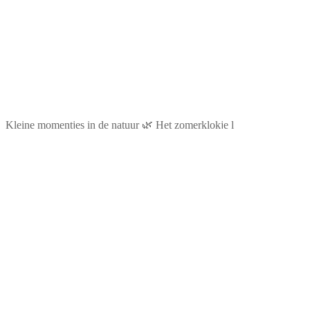
Kleine momentjes in de natuur 🌿 Het zomerklokje l