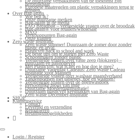
De duurzame verpakkingen van de toekomst zijn
herbruikbaar
Europese maatregelen om plastic verpakkingen terug te
dringen.
Over Bag-again
Wie ben ik?
Onze duurzame merken
Bag-again in de media
FAQ Breadbag – veelgestelde vragen over de broodzak
Bag-again® voor retailers/wholesale
MVO
Verkooppunten Bag-again
Onze klanten
Zero waste inspiratie
Zero waste summer! Duurzaam de zomer door zonder
plastic en afval.
Plasticvrij back to school and work
De beste tips om te starten met Zero Waste
Schoonmaken zonder plastic
Veelgestelde vragen over vaste zeep (blokzeep) –
duurzaam en palmolievrij
Mei Plasticvrij: wat is het en hoe doe je mee?
Duurzame Vaderdag Cadeaus: Zero Waste Cadeau
Inspiratie voor Mannen
Veelgestelde vragen over wasbaar maandverband
Tandenpoetsen met tabletjes, hoe en waarom?
Veelgestelde vragen over de bijenwasdoek
Persoonlijke blogs van Inge
Duurzame Moederdaginspiratie!
Duurzaam plasticvrij kerstpakket van Bag-again
Zero waste December-inspiratie
SHOP
Klantenservice
Contact
Levertijd en verzending
Retourneren
Betalingsmogelijkheden
Login / Register