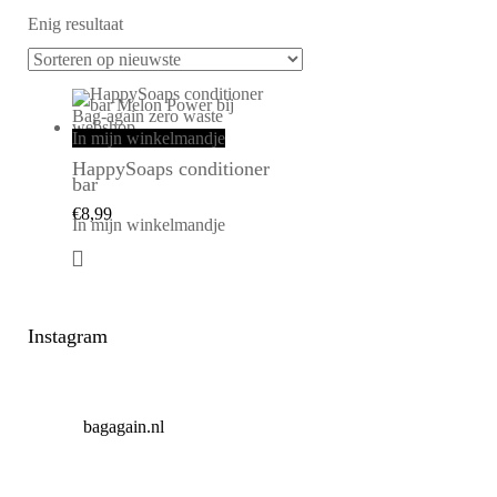
Enig resultaat
In mijn winkelmandje
HappySoaps conditioner
bar
€
8,99
In mijn winkelmandje
Instagram
bagagain.nl