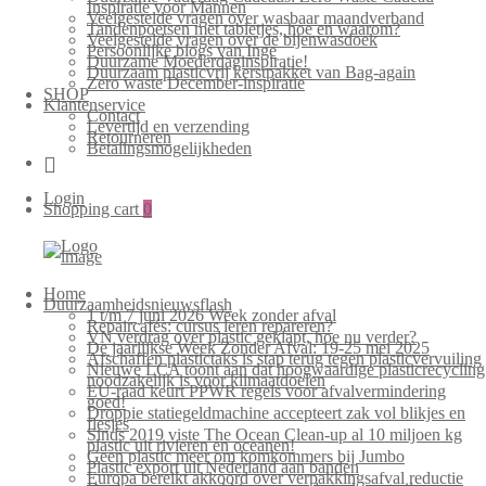
Inspiratie voor Mannen
Veelgestelde vragen over wasbaar maandverband
Tandenpoetsen met tabletjes, hoe en waarom?
Veelgestelde vragen over de bijenwasdoek
Persoonlijke blogs van Inge
Duurzame Moederdaginspiratie!
Duurzaam plasticvrij kerstpakket van Bag-again
Zero waste December-inspiratie
SHOP
Klantenservice
Contact
Levertijd en verzending
Retourneren
Betalingsmogelijkheden
Login
Shopping cart
0
Home
Duurzaamheidsnieuwsflash
1 t/m 7 juni 2026 Week zonder afval
Repaircafés: cursus leren repareren?
VN verdrag over plastic geklapt, hoe nu verder?
De jaarlijkse Week Zonder Afval: 19-25 mei 2025
Afschaffen plastictaks is stap terug tegen plasticvervuiling
Nieuwe LCA toont aan dat hoogwaardige plasticrecycling
noodzakelijk is voor klimaatdoelen
EU-raad keurt PPWR regels voor afvalvermindering
goed!
Droppie statiegeldmachine accepteert zak vol blikjes en
flesjes
Sinds 2019 viste The Ocean Clean-up al 10 miljoen kg
plastic uit rivieren en oceanen!
Geen plastic meer om komkommers bij Jumbo
Plastic export uit Nederland aan banden
Europa bereikt akkoord over verpakkingsafval reductie