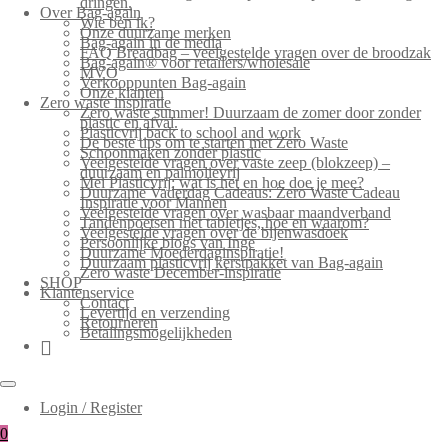
dringen.
Over Bag-again
Wie ben ik?
Onze duurzame merken
Bag-again in de media
FAQ Breadbag – veelgestelde vragen over de broodzak
Bag-again® voor retailers/wholesale
MVO
Verkooppunten Bag-again
Onze klanten
Zero waste inspiratie
Zero waste summer! Duurzaam de zomer door zonder
plastic en afval.
Plasticvrij back to school and work
De beste tips om te starten met Zero Waste
Schoonmaken zonder plastic
Veelgestelde vragen over vaste zeep (blokzeep) –
duurzaam en palmolievrij
Mei Plasticvrij: wat is het en hoe doe je mee?
Duurzame Vaderdag Cadeaus: Zero Waste Cadeau
Inspiratie voor Mannen
Veelgestelde vragen over wasbaar maandverband
Tandenpoetsen met tabletjes, hoe en waarom?
Veelgestelde vragen over de bijenwasdoek
Persoonlijke blogs van Inge
Duurzame Moederdaginspiratie!
Duurzaam plasticvrij kerstpakket van Bag-again
Zero waste December-inspiratie
SHOP
Klantenservice
Contact
Levertijd en verzending
Retourneren
Betalingsmogelijkheden
Login / Register
0