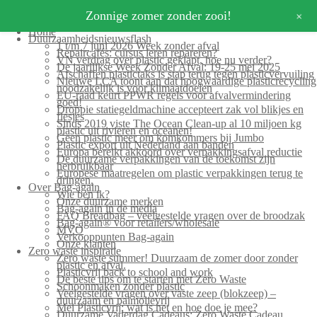
+
Zonnige zomer zonder zooi!
Home
Duurzaamheidsnieuwsflash
1 t/m 7 juni 2026 Week zonder afval
Repaircafés: cursus leren repareren?
VN verdrag over plastic geklapt, hoe nu verder?
De jaarlijkse Week Zonder Afval: 19-25 mei 2025
Afschaffen plastictaks is stap terug tegen plasticvervuiling
Nieuwe LCA toont aan dat hoogwaardige plasticrecycling
noodzakelijk is voor klimaatdoelen
EU-raad keurt PPWR regels voor afvalvermindering
goed!
Droppie statiegeldmachine accepteert zak vol blikjes en
flesjes
Sinds 2019 viste The Ocean Clean-up al 10 miljoen kg
plastic uit rivieren en oceanen!
Geen plastic meer om komkommers bij Jumbo
Plastic export uit Nederland aan banden
Europa bereikt akkoord over verpakkingsafval reductie
De duurzame verpakkingen van de toekomst zijn
herbruikbaar
Europese maatregelen om plastic verpakkingen terug te
dringen.
Over Bag-again
Wie ben ik?
Onze duurzame merken
Bag-again in de media
FAQ Breadbag – veelgestelde vragen over de broodzak
Bag-again® voor retailers/wholesale
MVO
Verkooppunten Bag-again
Onze klanten
Zero waste inspiratie
Zero waste summer! Duurzaam de zomer door zonder
plastic en afval.
Plasticvrij back to school and work
De beste tips om te starten met Zero Waste
Schoonmaken zonder plastic
Veelgestelde vragen over vaste zeep (blokzeep) –
duurzaam en palmolievrij
Mei Plasticvrij: wat is het en hoe doe je mee?
Duurzame Vaderdag Cadeaus: Zero Waste Cadeau