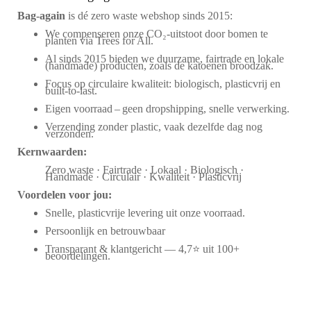
Bag‑again
is dé zero waste webshop sinds 2015:
We compenseren onze CO₂-uitstoot door bomen te
planten via Trees for All.
Al sinds 2015 bieden we duurzame, fairtrade en lokale
(handmade) producten, zoals de katoenen broodzak.
Focus op circulaire kwaliteit: biologisch, plasticvrij en
built-to-last.
Eigen voorraad – geen dropshipping, snelle verwerking.
Verzending zonder plastic, vaak dezelfde dag nog
verzonden.
Kernwaarden:
Zero waste · Fairtrade · Lokaal · Biologisch ·
Handmade · Circulair · Kwaliteit · Plasticvrij
Voordelen voor jou:
Snelle, plasticvrije levering uit onze voorraad.
Persoonlijk en betrouwbaar
Transparant & klantgericht — 4,7⭐ uit 100+
beoordelingen.