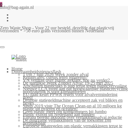
0
info@bag-again.nl
Zero Waste Shop - Voor 22 uur besteld, dezelfde dag plasticvrij
verzonden * >50 euro gratis verzonden binnen Nederland
Home
Duurzaamheidsnieuwsflash
1 t/m 7 juni 2026 Week zonder afval
Repaircafés: cursus leren repareren?
VN verdrag over plastic geklapt, hoe nu verder?
De jaarlijkse Week Zonder Afval: 19-25 mei 2025
Afschaffen plastictaks is stap terug tegen plasticvervuiling
Nieuwe LCA toont aan dat hoogwaardige plasticrecycling
noodzakelijk is voor klimaatdoelen
EU-raad keurt PPWR regels voor afvalvermindering
goed!
Droppie statiegeldmachine accepteert zak vol blikjes en
flesjes
Sinds 2019 viste The Ocean Clean-up al 10 miljoen kg
plastic uit rivieren en oceanen!
Geen plastic meer om komkommers bij Jumbo
Plastic export uit Nederland aan banden
Europa bereikt akkoord over verpakkingsafval reductie
De duurzame verpakkingen van de toekomst zijn
herbruikbaar
Europese maatregelen om plastic verpakkingen terug te