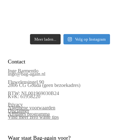
Meer laden...
Volg op Instagram
Contact
Inge Barmentlo
inge@bag-again.nl
Fluwelensingel 90
2806 CG Gouda (geen bezoekadres)
BTW: NL001969030B24
KvK: 61958220
Privacy
Algemene voorwaarden
Disclaimer
Affiliates programma
Vind meer zero waste tips
Waar staat Bag-again voor?