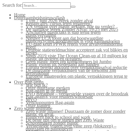
Search for:
Home
Duurzaamheidsnieuwsflash
1 t/m 7 juni 2026 Week zonder afval
Repaircafés: cursus leren repareren?
VN verdrag over plastic geklapt, hoe nu verder?
De jaarlijkse Week Zonder Afval: 19-25 mei 2025
Afschaffen plastictaks is stap terug tegen
plasticvervuiling
Nieuwe LCA toont aan dat hoogwaardige
plasticrecycling noodzakelijk is voor klimaatdoelen
EU-raad keurt PPWR regels voor afvalvermindering
goed!
Droppie statiegeldmachine accepteert zak vol blikjes en
flesjes
Sinds 2019 viste The Ocean Clean-up al 10 miljoen kg
plastic uit rivieren en oceanen!
Geen plastic meer om komkommers bij Jumbo
Plastic export uit Nederland aan banden
Europa bereikt akkoord over verpakkingsafval reductie
De duurzame verpakkingen van de toekomst zijn
herbruikbaar
Europese maatregelen om plastic verpakkingen terug te
dringen.
Over Bag-again
Wie ben ik?
Onze duurzame merken
Bag-again in de media
FAQ Breadbag – veelgestelde vragen over de broodzak
Bag-again® voor retailers/wholesale
MVO
Verkooppunten Bag-again
Onze klanten
Zero waste inspiratie
Zero waste summer! Duurzaam de zomer door zonder
plastic en afval.
Plasticvrij back to school and work
De beste tips om te starten met Zero Waste
Schoonmaken zonder plastic
Veelgestelde vragen over vaste zeep (blokzeep) –
duurzaam en palmolievrij