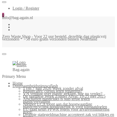
Login / Register
0
info@bag-again.nl
Zero Waste Shop - Voor 22 uur besteld, dezelfde dag plasticvrij
verzonden * >50 euro gratis verzonden binnen Nederland
Bag-again
Primary Menu
Home
Duurzaamheidsnieuwsflash
1 t/m 7 juni 2026 Week zonder afval
Repaircafés: cursus leren repareren?
VN verdrag over plastic geklapt, hoe nu verder?
De jaarlijkse Week Zonder Afval: 19-25 mei 2025
Afschaffen plastictaks is stap terug tegen
plasticvervuiling
Nieuwe LCA toont aan dat hoogwaardige
plasticrecycling noodzakelijk is voor klimaatdoelen
EU-raad keurt PPWR regels voor afvalvermindering
goed!
Droppie statiegeldmachine accepteert zak vol blikjes en