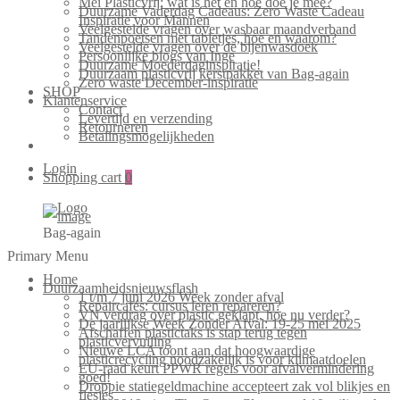
Mei Plasticvrij: wat is het en hoe doe je mee?
Duurzame Vaderdag Cadeaus: Zero Waste Cadeau
Inspiratie voor Mannen
Veelgestelde vragen over wasbaar maandverband
Tandenpoetsen met tabletjes, hoe en waarom?
Veelgestelde vragen over de bijenwasdoek
Persoonlijke blogs van Inge
Duurzame Moederdaginspiratie!
Duurzaam plasticvrij kerstpakket van Bag-again
Zero waste December-inspiratie
SHOP
Klantenservice
Contact
Levertijd en verzending
Retourneren
Betalingsmogelijkheden
Login
Shopping cart
0
Bag-again
Primary Menu
Home
Duurzaamheidsnieuwsflash
1 t/m 7 juni 2026 Week zonder afval
Repaircafés: cursus leren repareren?
VN verdrag over plastic geklapt, hoe nu verder?
De jaarlijkse Week Zonder Afval: 19-25 mei 2025
Afschaffen plastictaks is stap terug tegen
plasticvervuiling
Nieuwe LCA toont aan dat hoogwaardige
plasticrecycling noodzakelijk is voor klimaatdoelen
EU-raad keurt PPWR regels voor afvalvermindering
goed!
Droppie statiegeldmachine accepteert zak vol blikjes en
flesjes