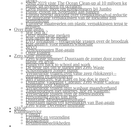
flesjes
Sinds 2019 viste The Ocean Clean-up al 10 miljoen kg
plastic uit rivieren en oceanen!
Geen plastic meer om komkommers bij Jumbo
Plastic export uit Nederland aan banden
Europa bereikt akkoord over verpakkingsafval reductie
De duurzame verpakkingen van de toekomst zijn
herbruikbaar
Europese maatregelen om plastic verpakkingen terug te
dringen.
Over Bag-again
Wie ben ik?
Onze duurzame merken
Bag-again in de media
FAQ Breadbag – veelgestelde vragen over de broodzak
Bag-again® voor retailers/wholesale
MVO
Verkooppunten Bag-again
Onze klanten
Zero waste inspiratie
Zero waste summer! Duurzaam de zomer door zonder
plastic en afval.
Plasticvrij back to school and work
De beste tips om te starten met Zero Waste
Schoonmaken zonder plastic
Veelgestelde vragen over vaste zeep (blokzeep) –
duurzaam en palmolievrij
Mei Plasticvrij: wat is het en hoe doe je mee?
Duurzame Vaderdag Cadeaus: Zero Waste Cadeau
Inspiratie voor Mannen
Veelgestelde vragen over wasbaar maandverband
Tandenpoetsen met tabletjes, hoe en waarom?
Veelgestelde vragen over de bijenwasdoek
Persoonlijke blogs van Inge
Duurzame Moederdaginspiratie!
Duurzaam plasticvrij kerstpakket van Bag-again
Zero waste December-inspiratie
SHOP
Klantenservice
Contact
Levertijd en verzending
Retourneren
Betalingsmogelijkheden