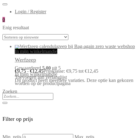
Login / Register
0
Enig resultaat
In mijn winkelmandje
Werfzeep
Gewaardeerd
5.00
uit 5
€
9,75
-
€
12,45
Prijsklasse: €9,75 tot €12,45
In mijn winkelmandje
Toevoegen aan verlanglijst
Dit product heeft meerdere variaties. Deze optie kan gekozen
worden op de productpagina
Zoeken
Filter op prijs
Min. prijs
Max. prijs