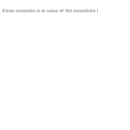
Kleine momentjes in de natuur 🌿 Het zomerklokje l