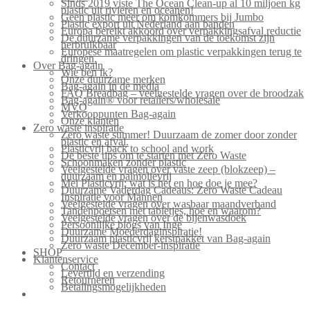
Sinds 2019 viste The Ocean Clean-up al 10 miljoen kg
plastic uit rivieren en oceanen!
Geen plastic meer om komkommers bij Jumbo
Plastic export uit Nederland aan banden
Europa bereikt akkoord over verpakkingsafval reductie
De duurzame verpakkingen van de toekomst zijn
herbruikbaar
Europese maatregelen om plastic verpakkingen terug te
dringen.
Over Bag-again
Wie ben ik?
Onze duurzame merken
Bag-again in de media
FAQ Breadbag – veelgestelde vragen over de broodzak
Bag-again® voor retailers/wholesale
MVO
Verkooppunten Bag-again
Onze klanten
Zero waste inspiratie
Zero waste summer! Duurzaam de zomer door zonder
plastic en afval.
Plasticvrij back to school and work
De beste tips om te starten met Zero Waste
Schoonmaken zonder plastic
Veelgestelde vragen over vaste zeep (blokzeep) –
duurzaam en palmolievrij
Mei Plasticvrij: wat is het en hoe doe je mee?
Duurzame Vaderdag Cadeaus: Zero Waste Cadeau
Inspiratie voor Mannen
Veelgestelde vragen over wasbaar maandverband
Tandenpoetsen met tabletjes, hoe en waarom?
Veelgestelde vragen over de bijenwasdoek
Persoonlijke blogs van Inge
Duurzame Moederdaginspiratie!
Duurzaam plasticvrij kerstpakket van Bag-again
Zero waste December-inspiratie
SHOP
Klantenservice
Contact
Levertijd en verzending
Retourneren
Betalingsmogelijkheden