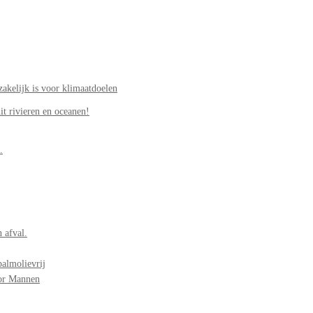
akelijk is voor klimaatdoelen
it rivieren en oceanen!
.
 afval.
palmolievrij
oor Mannen