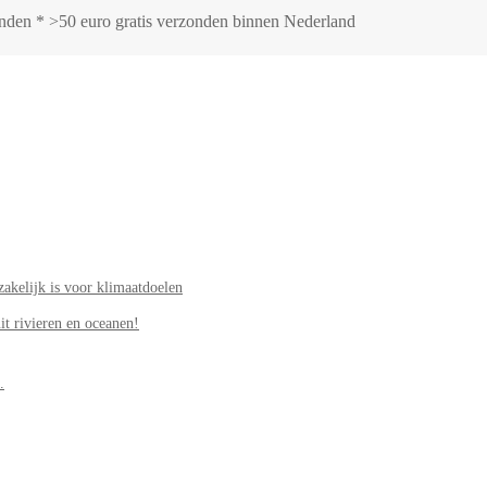
zonden * >50 euro gratis verzonden binnen Nederland
akelijk is voor klimaatdoelen
it rivieren en oceanen!
.