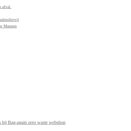
 afval.
palmolievrij
oor Mannen