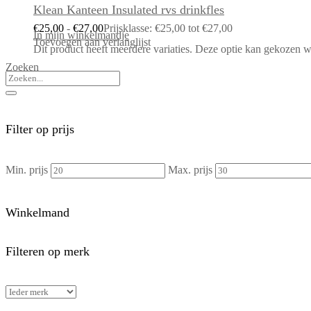
Klean Kanteen Insulated rvs drinkfles
€
25,00
-
€
27,00
Prijsklasse: €25,00 tot €27,00
In mijn winkelmandje
Toevoegen aan verlanglijst
Dit product heeft meerdere variaties. Deze optie kan gekozen 
Zoeken
Filter op prijs
Min. prijs
Max. prijs
Winkelmand
Filteren op merk