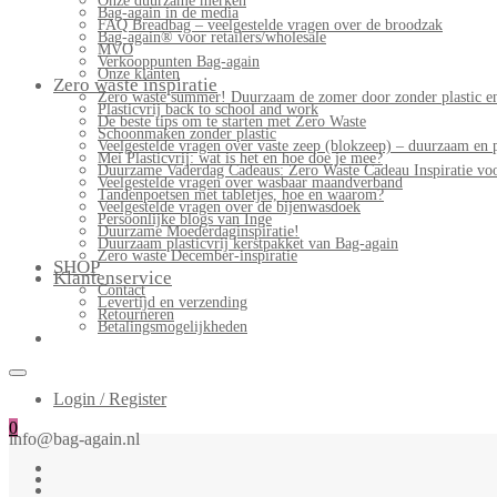
Onze duurzame merken
Bag-again in de media
FAQ Breadbag – veelgestelde vragen over de broodzak
Bag-again® voor retailers/wholesale
MVO
Verkooppunten Bag-again
Onze klanten
Zero waste inspiratie
Zero waste summer! Duurzaam de zomer door zonder plastic en
Plasticvrij back to school and work
De beste tips om te starten met Zero Waste
Schoonmaken zonder plastic
Veelgestelde vragen over vaste zeep (blokzeep) – duurzaam en 
Mei Plasticvrij: wat is het en hoe doe je mee?
Duurzame Vaderdag Cadeaus: Zero Waste Cadeau Inspiratie v
Veelgestelde vragen over wasbaar maandverband
Tandenpoetsen met tabletjes, hoe en waarom?
Veelgestelde vragen over de bijenwasdoek
Persoonlijke blogs van Inge
Duurzame Moederdaginspiratie!
Duurzaam plasticvrij kerstpakket van Bag-again
Zero waste December-inspiratie
SHOP
Klantenservice
Contact
Levertijd en verzending
Retourneren
Betalingsmogelijkheden
Login / Register
0
info@bag-again.nl