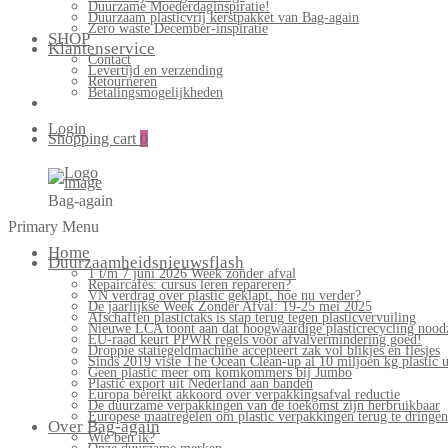
Duurzame Moederdaginspiratie!
Duurzaam plasticvrij kerstpakket van Bag-again
Zero waste December-inspiratie
SHOP
Klantenservice
Contact
Levertijd en verzending
Retourneren
Betalingsmogelijkheden
Login
Shopping cart
0
Bag-again
Primary Menu
Home
Duurzaamheidsnieuwsflash
1 t/m 7 juni 2026 Week zonder afval
Repaircafés: cursus leren repareren?
VN verdrag over plastic geklapt, hoe nu verder?
De jaarlijkse Week Zonder Afval: 19-25 mei 2025
Afschaffen plastictaks is stap terug tegen plasticvervuiling
Nieuwe LCA toont aan dat hoogwaardige plasticrecycling noodz
EU-raad keurt PPWR regels voor afvalvermindering goed!
Droppie statiegeldmachine accepteert zak vol blikjes en flesjes
Sinds 2019 viste The Ocean Clean-up al 10 miljoen kg plastic u
Geen plastic meer om komkommers bij Jumbo
Plastic export uit Nederland aan banden
Europa bereikt akkoord over verpakkingsafval reductie
De duurzame verpakkingen van de toekomst zijn herbruikbaar
Europese maatregelen om plastic verpakkingen terug te dringen
Over Bag-again
Wie ben ik?