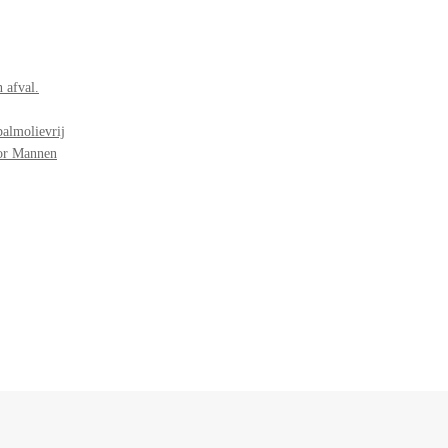
 afval.
palmolievrij
oor Mannen