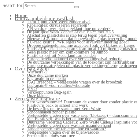
Search for:
Home
Duurzaamheidsnieuwsflash
1 t/m 7 juni 2026 Week zonder afval
Repaircafés: cursus leren repareren?
VN verdrag over plastic geklapt, hoe nu verder?
De jaarlijkse Week Zonder Afval: 19-25 mei 2025
Afschaffen plastictaks is stap terug tegen plasticvervuiling
Nieuwe LCA toont aan dat hoogwaardige plasticrecycling noodz
EU-raad keurt PPWR regels voor afvalvermindering goed!
Droppie statiegeldmachine accepteert zak vol blikjes en flesjes
Sinds 2019 viste The Ocean Clean-up al 10 miljoen kg plastic u
Geen plastic meer om komkommers bij Jumbo
Plastic export uit Nederland aan banden
Europa bereikt akkoord over verpakkingsafval reductie
De duurzame verpakkingen van de toekomst zijn herbruikbaar
Europese maatregelen om plastic verpakkingen terug te dringen
Over Bag-again
Wie ben ik?
Onze duurzame merken
Bag-again in de media
FAQ Breadbag – veelgestelde vragen over de broodzak
Bag-again® voor retailers/wholesale
MVO
Verkooppunten Bag-again
Onze klanten
Zero waste inspiratie
Zero waste summer! Duurzaam de zomer door zonder plastic en
Plasticvrij back to school and work
De beste tips om te starten met Zero Waste
Schoonmaken zonder plastic
Veelgestelde vragen over vaste zeep (blokzeep) – duurzaam en 
Mei Plasticvrij: wat is het en hoe doe je mee?
Duurzame Vaderdag Cadeaus: Zero Waste Cadeau Inspiratie v
Veelgestelde vragen over wasbaar maandverband
Tandenpoetsen met tabletjes, hoe en waarom?
Veelgestelde vragen over de bijenwasdoek
Persoonlijke blogs van Inge