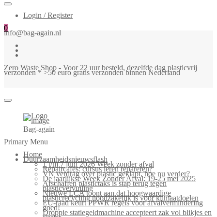
Login / Register
0
info@bag-again.nl
Zero Waste Shop - Voor 22 uur besteld, dezelfde dag plasticvrij
verzonden * >50 euro gratis verzonden binnen Nederland
Bag-again
Primary Menu
Home
Duurzaamheidsnieuwsflash
1 t/m 7 juni 2026 Week zonder afval
Repaircafés: cursus leren repareren?
VN verdrag over plastic geklapt, hoe nu verder?
De jaarlijkse Week Zonder Afval: 19-25 mei 2025
Afschaffen plastictaks is stap terug tegen
plasticvervuiling
Nieuwe LCA toont aan dat hoogwaardige
plasticrecycling noodzakelijk is voor klimaatdoelen
EU-raad keurt PPWR regels voor afvalvermindering
goed!
Droppie statiegeldmachine accepteert zak vol blikjes en