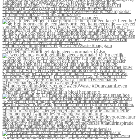
Moet je iets hebben, maar gebruik je het maar één
Tweedehands wordt gelukkig steeds normaler 🙌 En
Even stilstaan 🌸 De magnolia in bloei herinnert o
#zerowaste #duurzaamleven #bewustleven #minderplas