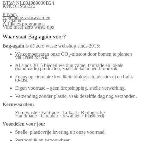
BTW: NL001969030B24
KvK: 61958220
Privacy
Algemene voorwaarden
Disclaimer
Affiliates programma
Vind meer zero waste tips
Waar staat Bag-again voor?
Bag‑again
is dé zero waste webshop sinds 2015:
We compenseren onze CO₂-uitstoot door bomen te planten
via Trees for All.
Al sinds 2015 bieden we duurzame, fairtrade en lokale
(handmade) producten, zoals de katoenen broodzak.
Focus op circulaire kwaliteit: biologisch, plasticvrij en built-
to-last.
Eigen voorraad – geen dropshipping, snelle verwerking.
Verzending zonder plastic, vaak dezelfde dag nog verzonden.
Kernwaarden:
Zero waste · Fairtrade · Lokaal · Biologisch ·
Handmade · Circulair · Kwaliteit · Plasticvrij
Voordelen voor jou:
Snelle, plasticvrije levering uit onze voorraad.
Persoonlijk en betrouwbaar