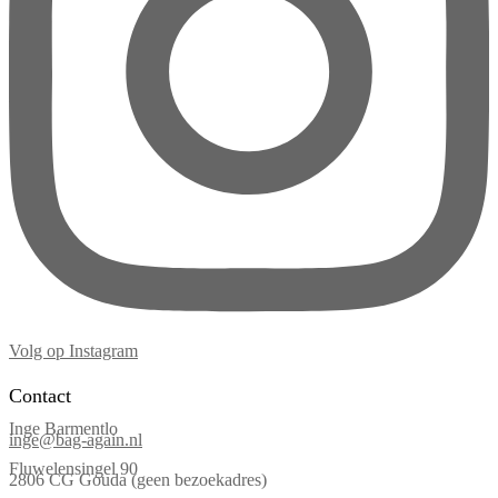
Volg op Instagram
Contact
Inge Barmentlo
inge@bag-again.nl
Fluwelensingel 90
2806 CG Gouda (geen bezoekadres)