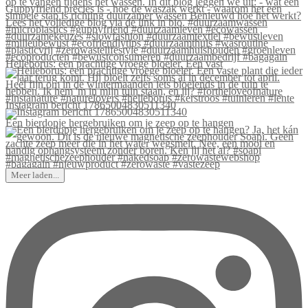
Helleborus: een prachtige vroege bloeier. Een vast
Instagram bericht 17865004830511340
Een bierdopje hergebruiken om je zeep op te hangen
Meer laden...