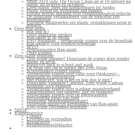
Sinds 2019 viste The Ocean Clean-up al 10 miljoen kg
plastic uit rivieren en oceanen!
Geen plastic meer om komkommers bij Jumbo
Plastic export uit Nederland aan banden
Europa bereikt akkoord over verpakkingsafval reductie
De duurzame verpakkingen van de toekomst zijn
herbruikbaar
Europese maatregelen om plastic verpakkingen terug te
dringen.
Over Bag-again
Wie ben ik?
Onze duurzame merken
Bag-again in de media
FAQ Breadbag – veelgestelde vragen over de broodzak
Bag-again® voor retailers/wholesale
MVO
Verkooppunten Bag-again
Onze klanten
Zero waste inspiratie
Zero waste summer! Duurzaam de zomer door zonder
plastic en afval.
Plasticvrij back to school and work
De beste tips om te starten met Zero Waste
Schoonmaken zonder plastic
Veelgestelde vragen over vaste zeep (blokzeep) –
duurzaam en palmolievrij
Mei Plasticvrij: wat is het en hoe doe je mee?
Duurzame Vaderdag Cadeaus: Zero Waste Cadeau
Inspiratie voor Mannen
Veelgestelde vragen over wasbaar maandverband
Tandenpoetsen met tabletjes, hoe en waarom?
Veelgestelde vragen over de bijenwasdoek
Persoonlijke blogs van Inge
Duurzame Moederdaginspiratie!
Duurzaam plasticvrij kerstpakket van Bag-again
Zero waste December-inspiratie
SHOP
Klantenservice
Contact
Levertijd en verzending
Retourneren
Betalingsmogelijkheden