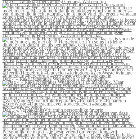
Dag 6 – Gelukkig met Genoeg Genoeg. Wat een fijn
Dag 5 – Heerlijk Hergebruik Wat voor de één klaar
Dag 4 – Rake Reparaties Weggooien is zo makkelijk
Dag 3 – VerpakkingsVrij (mijn persoonlijke favorie