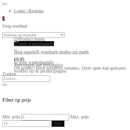
Login / Register
0
Enig resultaat
In mijn winkelmandje
Bag-again® wasbare make-up pads
€
9,95
In mijn winkelmandje
Toevoegen aan verlanglijst
Dit product heeft meerdere variaties. Deze optie kan gekozen
worden op de productpagina
Zoeken
Filter op prijs
Min. prijs
Max. prijs
Filter