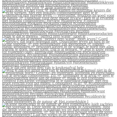
Hier doen we het voor 💚 Blije klanten én duurzame
Denk je dat je meteen “perfect zero waste” moet le
Wist je dat een groot deel van je keukenafval hele
Kleine momentjes in de natuur 🌿 Het zomerklokje l