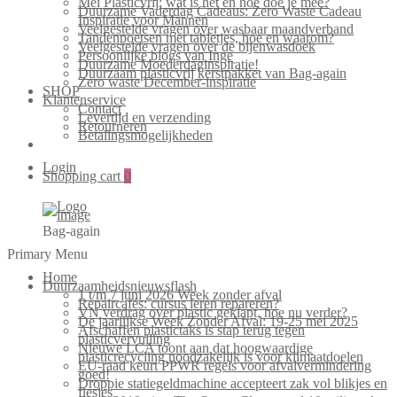
Mei Plasticvrij: wat is het en hoe doe je mee?
Duurzame Vaderdag Cadeaus: Zero Waste Cadeau
Inspiratie voor Mannen
Veelgestelde vragen over wasbaar maandverband
Tandenpoetsen met tabletjes, hoe en waarom?
Veelgestelde vragen over de bijenwasdoek
Persoonlijke blogs van Inge
Duurzame Moederdaginspiratie!
Duurzaam plasticvrij kerstpakket van Bag-again
Zero waste December-inspiratie
SHOP
Klantenservice
Contact
Levertijd en verzending
Retourneren
Betalingsmogelijkheden
Login
Shopping cart
0
Bag-again
Primary Menu
Home
Duurzaamheidsnieuwsflash
1 t/m 7 juni 2026 Week zonder afval
Repaircafés: cursus leren repareren?
VN verdrag over plastic geklapt, hoe nu verder?
De jaarlijkse Week Zonder Afval: 19-25 mei 2025
Afschaffen plastictaks is stap terug tegen
plasticvervuiling
Nieuwe LCA toont aan dat hoogwaardige
plasticrecycling noodzakelijk is voor klimaatdoelen
EU-raad keurt PPWR regels voor afvalvermindering
goed!
Droppie statiegeldmachine accepteert zak vol blikjes en
flesjes