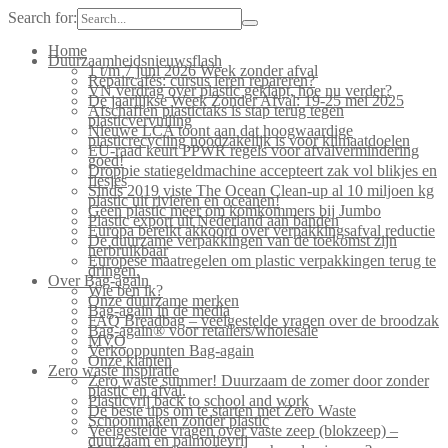
Search for:
Home
Duurzaamheidsnieuwsflash
1 t/m 7 juni 2026 Week zonder afval
Repaircafés: cursus leren repareren?
VN verdrag over plastic geklapt, hoe nu verder?
De jaarlijkse Week Zonder Afval: 19-25 mei 2025
Afschaffen plastictaks is stap terug tegen
plasticvervuiling
Nieuwe LCA toont aan dat hoogwaardige
plasticrecycling noodzakelijk is voor klimaatdoelen
EU-raad keurt PPWR regels voor afvalvermindering
goed!
Droppie statiegeldmachine accepteert zak vol blikjes en
flesjes
Sinds 2019 viste The Ocean Clean-up al 10 miljoen kg
plastic uit rivieren en oceanen!
Geen plastic meer om komkommers bij Jumbo
Plastic export uit Nederland aan banden
Europa bereikt akkoord over verpakkingsafval reductie
De duurzame verpakkingen van de toekomst zijn
herbruikbaar
Europese maatregelen om plastic verpakkingen terug te
dringen.
Over Bag-again
Wie ben ik?
Onze duurzame merken
Bag-again in de media
FAQ Breadbag – veelgestelde vragen over de broodzak
Bag-again® voor retailers/wholesale
MVO
Verkooppunten Bag-again
Onze klanten
Zero waste inspiratie
Zero waste summer! Duurzaam de zomer door zonder
plastic en afval.
Plasticvrij back to school and work
De beste tips om te starten met Zero Waste
Schoonmaken zonder plastic
Veelgestelde vragen over vaste zeep (blokzeep) –
duurzaam en palmolievrij