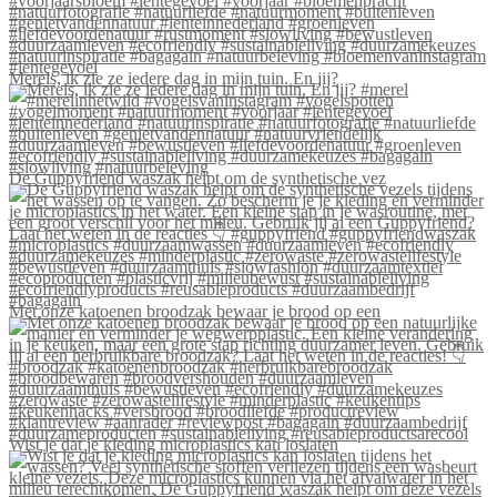
Merels, ik zie ze iedere dag in mijn tuin. En jij?
De Guppyfriend waszak helpt om de synthetische vez
Met onze katoenen broodzak bewaar je brood op een
Wist je dat je kleding microplastics kan loslaten