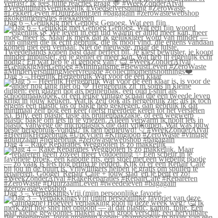
Dag 6 – Gelukkig met Genoeg Genoeg. Wat een fijn
Dag 5 – Heerlijk Hergebruik Wat voor de één klaar
Dag 4 – Rake Reparaties Weggooien is zo makkelijk
Dag 3 – VerpakkingsVrij (mijn persoonlijke favorie