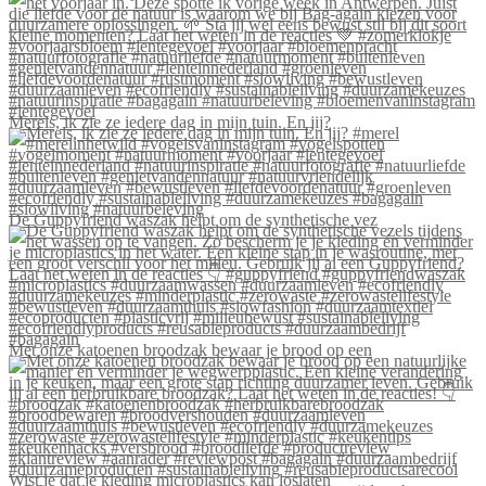
Merels, ik zie ze iedere dag in mijn tuin. En jij?
De Guppyfriend waszak helpt om de synthetische vez
Met onze katoenen broodzak bewaar je brood op een
Wist je dat je kleding microplastics kan loslaten