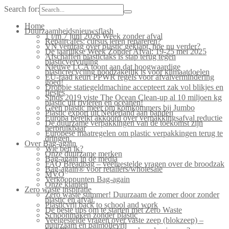
Search for:
Home
Duurzaamheidsnieuwsflash
1 t/m 7 juni 2026 Week zonder afval
Repaircafés: cursus leren repareren?
VN verdrag over plastic geklapt, hoe nu verder?
De jaarlijkse Week Zonder Afval: 19-25 mei 2025
Afschaffen plastictaks is stap terug tegen
plasticvervuiling
Nieuwe LCA toont aan dat hoogwaardige
plasticrecycling noodzakelijk is voor klimaatdoelen
EU-raad keurt PPWR regels voor afvalvermindering
goed!
Droppie statiegeldmachine accepteert zak vol blikjes en
flesjes
Sinds 2019 viste The Ocean Clean-up al 10 miljoen kg
plastic uit rivieren en oceanen!
Geen plastic meer om komkommers bij Jumbo
Plastic export uit Nederland aan banden
Europa bereikt akkoord over verpakkingsafval reductie
De duurzame verpakkingen van de toekomst zijn
herbruikbaar
Europese maatregelen om plastic verpakkingen terug te
dringen.
Over Bag-again
Wie ben ik?
Onze duurzame merken
Bag-again in de media
FAQ Breadbag – veelgestelde vragen over de broodzak
Bag-again® voor retailers/wholesale
MVO
Verkooppunten Bag-again
Onze klanten
Zero waste inspiratie
Zero waste summer! Duurzaam de zomer door zonder
plastic en afval.
Plasticvrij back to school and work
De beste tips om te starten met Zero Waste
Schoonmaken zonder plastic
Veelgestelde vragen over vaste zeep (blokzeep) –
duurzaam en palmolievrij