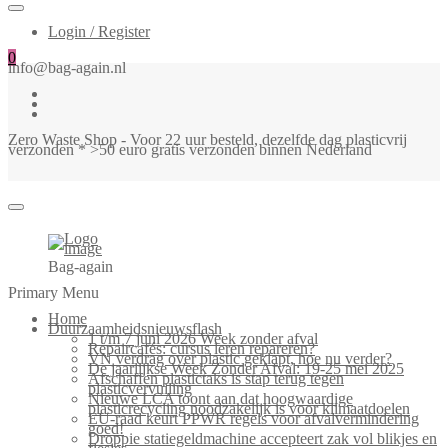
Login / Register
0
info@bag-again.nl
Zero Waste Shop - Voor 22 uur besteld, dezelfde dag plasticvrij
verzonden * >50 euro gratis verzonden binnen Nederland
Bag-again
Primary Menu
Home
Duurzaamheidsnieuwsflash
1 t/m 7 juni 2026 Week zonder afval
Repaircafés: cursus leren repareren?
VN verdrag over plastic geklapt, hoe nu verder?
De jaarlijkse Week Zonder Afval: 19-25 mei 2025
Afschaffen plastictaks is stap terug tegen
plasticvervuiling
Nieuwe LCA toont aan dat hoogwaardige
plasticrecycling noodzakelijk is voor klimaatdoelen
EU-raad keurt PPWR regels voor afvalvermindering
goed!
Droppie statiegeldmachine accepteert zak vol blikjes en