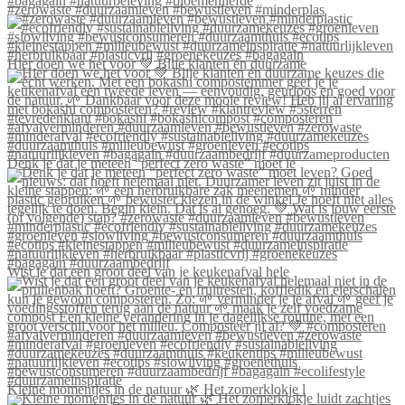
#zerowaste #duurzaamleven #bewustleven #minderplas
Hier doen we het voor 💚 Blije klanten én duurzame
Denk je dat je meteen “perfect zero waste” moet le
Wist je dat een groot deel van je keukenafval hele
Kleine momentjes in de natuur 🌿 Het zomerklokje l