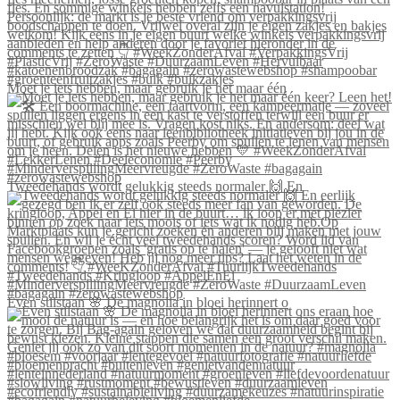
Moet je iets hebben, maar gebruik je het maar één
Tweedehands wordt gelukkig steeds normaler 🙌 En
Even stilstaan 🌸 De magnolia in bloei herinnert o