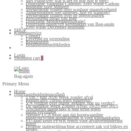
Mei Plasticvrij: wat is het en hoe doe je mee?
Duurzame Vaderdag Cadeaus: Zero Waste Cadeau
Inspiratie voor Mannen
Veelgestelde vragen over wasbaar maandverband
Tandenpoetsen met tabletjes, hoe en waarom?
Veelgestelde vragen over de bijenwasdoek
Persoonlijke blogs van Inge
Duurzame Moederdaginspiratie!
Duurzaam plasticvrij kerstpakket van Bag-again
Zero waste December-inspiratie
SHOP
Klantenservice
Contact
Levertijd en verzending
Retourneren
Betalingsmogelijkheden
Login
Shopping cart
0
Bag-again
Primary Menu
Home
Duurzaamheidsnieuwsflash
1 t/m 7 juni 2026 Week zonder afval
Repaircafés: cursus leren repareren?
VN verdrag over plastic geklapt, hoe nu verder?
De jaarlijkse Week Zonder Afval: 19-25 mei 2025
Afschaffen plastictaks is stap terug tegen
plasticvervuiling
Nieuwe LCA toont aan dat hoogwaardige
plasticrecycling noodzakelijk is voor klimaatdoelen
EU-raad keurt PPWR regels voor afvalvermindering
goed!
Droppie statiegeldmachine accepteert zak vol blikjes en
flesjes