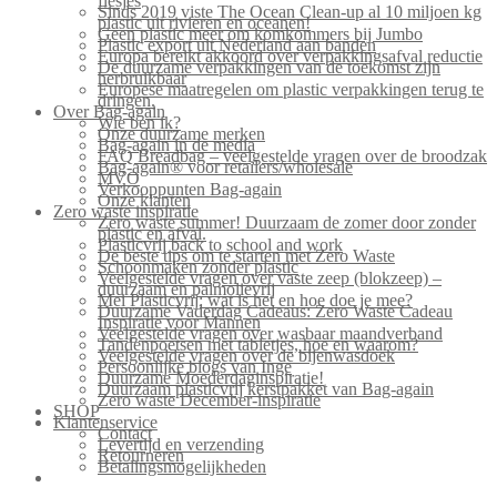
flesjes
Sinds 2019 viste The Ocean Clean-up al 10 miljoen kg
plastic uit rivieren en oceanen!
Geen plastic meer om komkommers bij Jumbo
Plastic export uit Nederland aan banden
Europa bereikt akkoord over verpakkingsafval reductie
De duurzame verpakkingen van de toekomst zijn
herbruikbaar
Europese maatregelen om plastic verpakkingen terug te
dringen.
Over Bag-again
Wie ben ik?
Onze duurzame merken
Bag-again in de media
FAQ Breadbag – veelgestelde vragen over de broodzak
Bag-again® voor retailers/wholesale
MVO
Verkooppunten Bag-again
Onze klanten
Zero waste inspiratie
Zero waste summer! Duurzaam de zomer door zonder
plastic en afval.
Plasticvrij back to school and work
De beste tips om te starten met Zero Waste
Schoonmaken zonder plastic
Veelgestelde vragen over vaste zeep (blokzeep) –
duurzaam en palmolievrij
Mei Plasticvrij: wat is het en hoe doe je mee?
Duurzame Vaderdag Cadeaus: Zero Waste Cadeau
Inspiratie voor Mannen
Veelgestelde vragen over wasbaar maandverband
Tandenpoetsen met tabletjes, hoe en waarom?
Veelgestelde vragen over de bijenwasdoek
Persoonlijke blogs van Inge
Duurzame Moederdaginspiratie!
Duurzaam plasticvrij kerstpakket van Bag-again
Zero waste December-inspiratie
SHOP
Klantenservice
Contact
Levertijd en verzending
Retourneren
Betalingsmogelijkheden