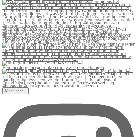
Helleborus: een prachtige vroege bloeier. Een vast
Instagram bericht 17865004830511340
Een bierdopje hergebruiken om je zeep op te hangen
Meer laden...