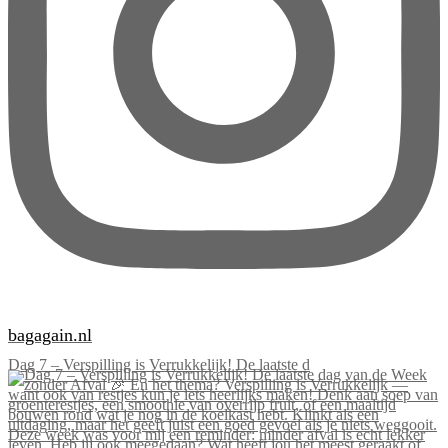
bagagain.nl
Dag 7 – Verspilling is Verrukkelijk! De laatste d