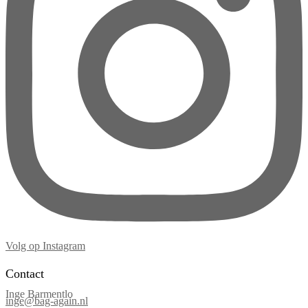
Volg op Instagram
Contact
Inge Barmentlo
inge@bag-again.nl