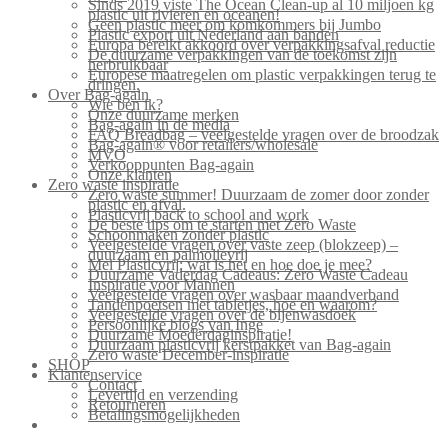
Sinds 2019 viste The Ocean Clean-up al 10 miljoen kg
plastic uit rivieren en oceanen!
Geen plastic meer om komkommers bij Jumbo
Plastic export uit Nederland aan banden
Europa bereikt akkoord over verpakkingsafval reductie
De duurzame verpakkingen van de toekomst zijn
herbruikbaar
Europese maatregelen om plastic verpakkingen terug te
dringen.
Over Bag-again
Wie ben ik?
Onze duurzame merken
Bag-again in de media
FAQ Breadbag – veelgestelde vragen over de broodzak
Bag-again® voor retailers/wholesale
MVO
Verkooppunten Bag-again
Onze klanten
Zero waste inspiratie
Zero waste summer! Duurzaam de zomer door zonder
plastic en afval.
Plasticvrij back to school and work
De beste tips om te starten met Zero Waste
Schoonmaken zonder plastic
Veelgestelde vragen over vaste zeep (blokzeep) –
duurzaam en palmolievrij
Mei Plasticvrij: wat is het en hoe doe je mee?
Duurzame Vaderdag Cadeaus: Zero Waste Cadeau
Inspiratie voor Mannen
Veelgestelde vragen over wasbaar maandverband
Tandenpoetsen met tabletjes, hoe en waarom?
Veelgestelde vragen over de bijenwasdoek
Persoonlijke blogs van Inge
Duurzame Moederdaginspiratie!
Duurzaam plasticvrij kerstpakket van Bag-again
Zero waste December-inspiratie
SHOP
Klantenservice
Contact
Levertijd en verzending
Retourneren
Betalingsmogelijkheden