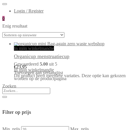
Login / Register
0
Enig resultaat
In mijn winkelmandje
Organicup menstruatiecup
Gewaardeerd
5.00
uit 5
€
23,95
In mijn winkelmandje
Toevoegen aan verlanglijst
Dit product heeft meerdere variaties. Deze optie kan gekozen
worden op de productpagina
Zoeken
Filter op prijs
Min. prijs
Max. prijs