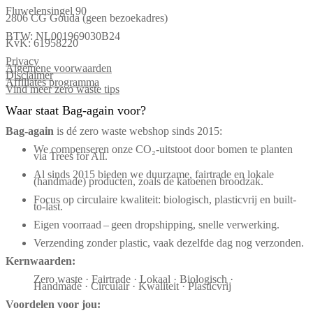
Fluwelensingel 90
2806 CG Gouda (geen bezoekadres)
BTW: NL001969030B24
KvK: 61958220
Privacy
Algemene voorwaarden
Disclaimer
Affiliates programma
Vind meer zero waste tips
Waar staat Bag-again voor?
Bag‑again
is dé zero waste webshop sinds 2015:
We compenseren onze CO₂-uitstoot door bomen te planten
via Trees for All.
Al sinds 2015 bieden we duurzame, fairtrade en lokale
(handmade) producten, zoals de katoenen broodzak.
Focus op circulaire kwaliteit: biologisch, plasticvrij en built-
to-last.
Eigen voorraad – geen dropshipping, snelle verwerking.
Verzending zonder plastic, vaak dezelfde dag nog verzonden.
Kernwaarden:
Zero waste · Fairtrade · Lokaal · Biologisch ·
Handmade · Circulair · Kwaliteit · Plasticvrij
Voordelen voor jou: