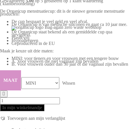
Gewaardeerd
5.00
op 5 gebaseerd op
1
klant waardering
(
klantbeoordeling)
De Organicup menstruatiecup: dit is de nieuwe generatie menstruatie
producten!
De cup bespaart je veel geld en veel afval.
De Organicup is van medische siliconen en gaat ca 10 jaar mee.
De Organicup staat bekend als een gemiddelde cup qua
stevigheid.
Plasticvrij
Hypoallergeen
Geproduceerd in de EU
Maak je keuze uit drie maten:
MINI: voor tieners en voor vrouwen met een tengere bouw
A. Voor vrouwen die niet vaginaal zijn bevallen
B. Voor vrouwen ouder dan 30 jaar of die vaginaal zijn bevallen
MAAT
Wissen
In mijn winkelmandje
Toevoegen aan mijn verlanglijst