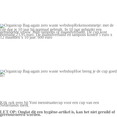
Rekensommetje: met de
cup doe je 10 jaar bij normaal gebruik. In 10 jaar gebruikt een
gemiddelde vrouw 3600 tampons of maandverband. De cup kost
eenmalig 23,95 euro. De maandverband en tampons kosten 5 euro x
12 maanden x 10 jaar: 600 euro
Hoe breng je de cup goed
in?
Kijk ook eens bij
Yoni menstruatiecup
voor een cup van een
Nederlands merk.
LET OP: Omdat dit een hygiëne-artikel is, kan het niet geruild of
geretourneerd worden.