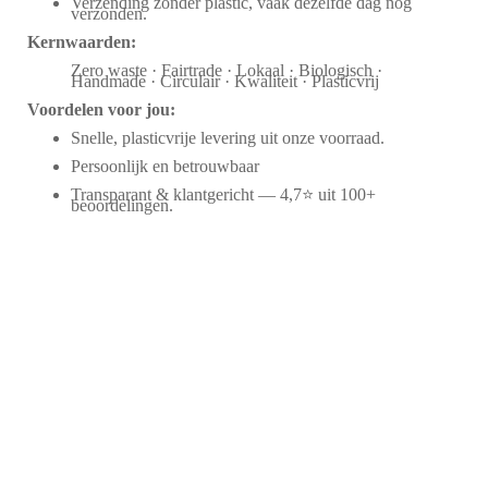
Verzending zonder plastic, vaak dezelfde dag nog
verzonden.
Kernwaarden:
Zero waste · Fairtrade · Lokaal · Biologisch ·
Handmade · Circulair · Kwaliteit · Plasticvrij
Voordelen voor jou:
Snelle, plasticvrije levering uit onze voorraad.
Persoonlijk en betrouwbaar
Transparant & klantgericht — 4,7⭐ uit 100+
beoordelingen.