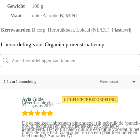
Gewicht
100 g
Maat
optie A, optie B, MINI
Kernwaarden
B corp, Herbruikbaar, Lokaal (NL/EU), Plasticvrij
1 beoordeling voor
Organicup menstruatiecup
1-1 van 1 beoordeling
Ayla Gilde
UITGELICHTE BEOORDELING
Geverifieerde eigenaar
21 augustus 2019
De eerste keer inbrengen ging soepel (ik gebruik de ‘punch-
down’ techniek) en als ie niet lekker zat, opnieuw
geprobeerd. Het er uit halen duurde een tijdje voordat ik het
onder de knie had. Gaat super en na een paar keer oefenen
heel handig! Aanrader 🙂