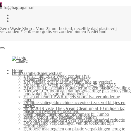
0
info@bag-again.nl
Zero Waste Shop - Voor 22 uur besteld, dezelfde dag plasticvrij
verzonden * >50 euro gratis verzonden binnen Nederland
Home
Duurzaamheidsnieuwsflash
1 t/m 7 juni 2026 Week zonder afval
Repaircafés: cursus leren repareren?
VN verdrag over plastic geklapt, hoe nu verder?
De jaarlijkse Week Zonder Afval: 19-25 mei 2025
Afschaffen plastictaks is stap terug tegen plasticvervuiling
Nieuwe LCA toont aan dat hoogwaardige plasticrecycling
noodzakelijk is voor klimaatdoelen
EU-raad keurt PPWR regels voor afvalvermindering
goed!
Droppie statiegeldmachine accepteert zak vol blikjes en
flesjes
Sinds 2019 viste The Ocean Clean-up al 10 miljoen kg
plastic uit rivieren en oceanen!
Geen plastic meer om komkommers bij Jumbo
Plastic export uit Nederland aan banden
Europa bereikt akkoord over verpakkingsafval reductie
De duurzame verpakkingen van de toekomst zijn
herbruikbaar
Europese maatregelen om plastic verpakkingen terug te