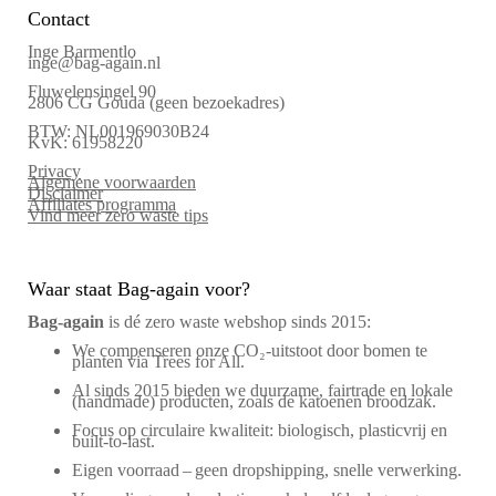
Contact
Inge Barmentlo
inge@bag-again.nl
Fluwelensingel 90
2806 CG Gouda (geen bezoekadres)
BTW: NL001969030B24
KvK: 61958220
Privacy
Algemene voorwaarden
Disclaimer
Affiliates programma
Vind meer zero waste tips
Waar staat Bag-again voor?
Bag‑again
is dé zero waste webshop sinds 2015:
We compenseren onze CO₂-uitstoot door bomen te
planten via Trees for All.
Al sinds 2015 bieden we duurzame, fairtrade en lokale
(handmade) producten, zoals de katoenen broodzak.
Focus op circulaire kwaliteit: biologisch, plasticvrij en
built-to-last.
Eigen voorraad – geen dropshipping, snelle verwerking.