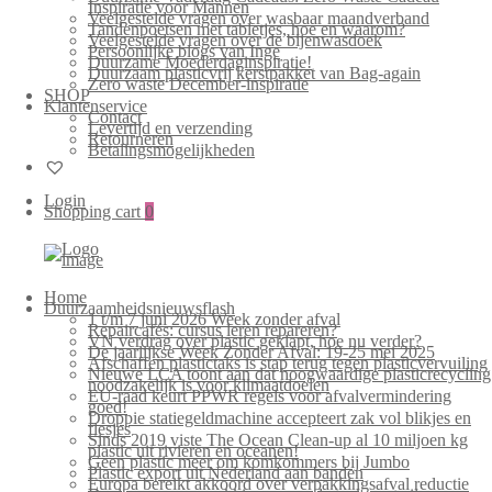
Inspiratie voor Mannen
Veelgestelde vragen over wasbaar maandverband
Tandenpoetsen met tabletjes, hoe en waarom?
Veelgestelde vragen over de bijenwasdoek
Persoonlijke blogs van Inge
Duurzame Moederdaginspiratie!
Duurzaam plasticvrij kerstpakket van Bag-again
Zero waste December-inspiratie
SHOP
Klantenservice
Contact
Levertijd en verzending
Retourneren
Betalingsmogelijkheden
Login
Shopping cart
0
Home
Duurzaamheidsnieuwsflash
1 t/m 7 juni 2026 Week zonder afval
Repaircafés: cursus leren repareren?
VN verdrag over plastic geklapt, hoe nu verder?
De jaarlijkse Week Zonder Afval: 19-25 mei 2025
Afschaffen plastictaks is stap terug tegen plasticvervuiling
Nieuwe LCA toont aan dat hoogwaardige plasticrecycling
noodzakelijk is voor klimaatdoelen
EU-raad keurt PPWR regels voor afvalvermindering
goed!
Droppie statiegeldmachine accepteert zak vol blikjes en
flesjes
Sinds 2019 viste The Ocean Clean-up al 10 miljoen kg
plastic uit rivieren en oceanen!
Geen plastic meer om komkommers bij Jumbo
Plastic export uit Nederland aan banden
Europa bereikt akkoord over verpakkingsafval reductie