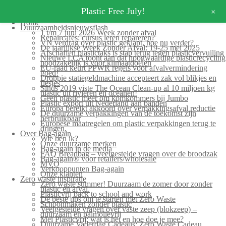
+
Plastic Free July!
Home
Duurzaamheidsnieuwsflash
1 t/m 7 juni 2026 Week zonder afval
Repaircafés: cursus leren repareren?
VN verdrag over plastic geklapt, hoe nu verder?
De jaarlijkse Week Zonder Afval: 19-25 mei 2025
Afschaffen plastictaks is stap terug tegen plasticvervuiling
Nieuwe LCA toont aan dat hoogwaardige plasticrecycling
noodzakelijk is voor klimaatdoelen
EU-raad keurt PPWR regels voor afvalvermindering
goed!
Droppie statiegeldmachine accepteert zak vol blikjes en
flesjes
Sinds 2019 viste The Ocean Clean-up al 10 miljoen kg
plastic uit rivieren en oceanen!
Geen plastic meer om komkommers bij Jumbo
Plastic export uit Nederland aan banden
Europa bereikt akkoord over verpakkingsafval reductie
De duurzame verpakkingen van de toekomst zijn
herbruikbaar
Europese maatregelen om plastic verpakkingen terug te
dringen.
Over Bag-again
Wie ben ik?
Onze duurzame merken
Bag-again in de media
FAQ Breadbag – veelgestelde vragen over de broodzak
Bag-again® voor retailers/wholesale
MVO
Verkooppunten Bag-again
Onze klanten
Zero waste inspiratie
Zero waste summer! Duurzaam de zomer door zonder
plastic en afval.
Plasticvrij back to school and work
De beste tips om te starten met Zero Waste
Schoonmaken zonder plastic
Veelgestelde vragen over vaste zeep (blokzeep) –
duurzaam en palmolievrij
Mei Plasticvrij: wat is het en hoe doe je mee?
Duurzame Vaderdag Cadeaus: Zero Waste Cadeau