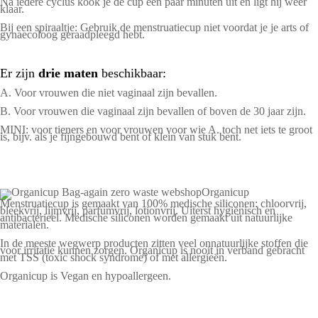
Na iedere cyclus kook je de cup een paar minuten uit en ligt hij weer
klaar.
Bij een spiraaltje: Gebruik de menstruatiecup niet voordat je je arts of
gynaecoloog geraadpleegd hebt.
Er zijn
drie maten
beschikbaar:
A. Voor vrouwen die niet vaginaal zijn bevallen.
B. Voor vrouwen die vaginaal zijn bevallen of boven de 30 jaar zijn.
MINI: voor tieners en voor vrouwen voor wie A. toch net iets te groot
is, bijv. als je fijngebouwd bent of klein van stuk bent.
Organicup
Menstruatiecup is gemaakt van 100% medische siliconen: chloorvrij,
bleekvrij, lijmvrij, parfumvrij, lotionvrij. Uiterst hygiënisch en
antibacterieel. Medische siliconen worden gemaakt uit natuurlijke
materialen.
In de meeste wegwerp producten zitten veel onnatuurlijke stoffen die
voor irritatie kunnen zorgen. Organicup is nooit in verband gebracht
met TSS (toxic shock syndrome) of met allergieën.
Organicup is Vegan en hypoallergeen.