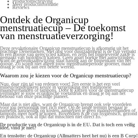
Productomschrijving
Meer productinformatie
Reviews
Ontdek de Organicup
menstruatiecup – De toekomst
van menstruatieverzorging!
Deze revolutionaire Organicup menstruatiecup is afkomstig uit het
prachtige Denemarken. Met oog voor duurzaamheid is de cup verpakt
in een doosje van gerecycled karton, en zelfs het bijgeleverde zakje is
gemaakt van biologisch katoen. Geen apart boekje met aanwijzingen,
want de gebruiksaanwijzing staat handig aan de binnenkant van het
doosje. Zo wordt niet alleen jouw menstruatieperiode groener, maar
draag je ook bij aan een betere wereld.
Waarom zou je kiezen voor de Organicup menstruatiecup?
Nou, daar zijn tal van redenen voor! Ten eerste is het een veel
milieuvriendelijkere keuze in vergelijking met traditionele
maandverbanden of tampons. Door te kiezen voor de menstruatiecup
verminder je jouw ecologische voetafdruk en draag je bij aan het
behoud van onze prachtige planeet.
Maar dat is niet alles, want de Organicup brengt ook vele voordelen
voor jou persoonlijk met zich mee. Op de lange termijn bespaar je
namelijk aanzienlijk op kosten, aangezien je geen maandverbanden of
tampons meer hoeft te kopen. Bovendien is de cup hygiënisch, gezond
en praktisch, ook al lijkt dat misschien niet direct zo.
De productie van de Organicup is in de EU. Dat is toch een veilig
idee, vind je niet?
En tenslotte: de Organicup (Allmatters heet het nu) is een B Corp!