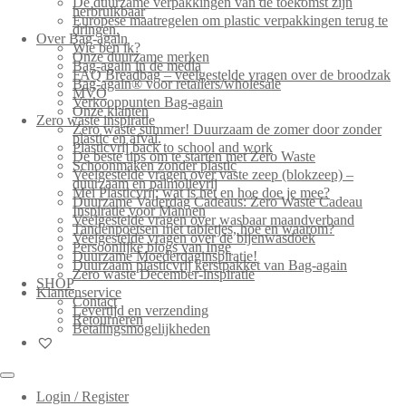
De duurzame verpakkingen van de toekomst zijn
herbruikbaar
Europese maatregelen om plastic verpakkingen terug te
dringen.
Over Bag-again
Wie ben ik?
Onze duurzame merken
Bag-again in de media
FAQ Breadbag – veelgestelde vragen over de broodzak
Bag-again® voor retailers/wholesale
MVO
Verkooppunten Bag-again
Onze klanten
Zero waste inspiratie
Zero waste summer! Duurzaam de zomer door zonder
plastic en afval.
Plasticvrij back to school and work
De beste tips om te starten met Zero Waste
Schoonmaken zonder plastic
Veelgestelde vragen over vaste zeep (blokzeep) –
duurzaam en palmolievrij
Mei Plasticvrij: wat is het en hoe doe je mee?
Duurzame Vaderdag Cadeaus: Zero Waste Cadeau
Inspiratie voor Mannen
Veelgestelde vragen over wasbaar maandverband
Tandenpoetsen met tabletjes, hoe en waarom?
Veelgestelde vragen over de bijenwasdoek
Persoonlijke blogs van Inge
Duurzame Moederdaginspiratie!
Duurzaam plasticvrij kerstpakket van Bag-again
Zero waste December-inspiratie
SHOP
Klantenservice
Contact
Levertijd en verzending
Retourneren
Betalingsmogelijkheden
Login / Register