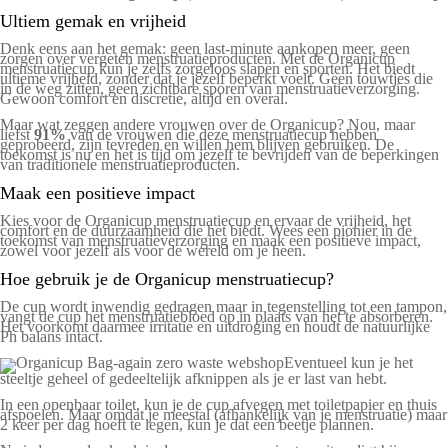
Ultiem gemak en vrijheid
Denk eens aan het gemak: geen last-minute aankopen meer, geen
zorgen over vergeten menstruatieproducten. Met de Organicup
menstruatiecup kun je zelfs zorgeloos slapen en sporten. Het biedt
ultieme vrijheid, zonder dat je jezelf beperkt voelt. Geen touwtjes die
in de weg zitten, geen zichtbare sporen van menstruatieverzorging.
Gewoon comfort en discretie, altijd en overal.
Maar wat zeggen andere vrouwen over de Organicup? Nou, maar
liefst
91%
van de vrouwen die deze menstruatiecup hebben
geprobeerd, zijn tevreden en willen hem blijven gebruiken. De
toekomst is nu en het is tijd om jezelf te bevrijden van de beperkingen
van traditionele menstruatieproducten.
Maak een positieve impact
Kies voor de Organicup menstruatiecup en ervaar de vrijheid, het
comfort en de duurzaamheid die het biedt. Wees een pionier in de
toekomst van menstruatieverzorging en maak een positieve impact,
zowel voor jezelf als voor de wereld om je heen.
Hoe gebruik je de Organicup menstruatiecup?
De cup wordt inwendig gedragen maar in tegenstelling tot een tampon,
vangt de cup het menstruatiebloed op in plaats van het te absorberen.
Het voorkomt daarmee irritatie en uitdroging en houdt de natuurlijke
Ph balans intact.
Eventueel kun je het
steeltje geheel of gedeeltelijk afknippen als je er last van hebt.
In een openbaar toilet, kun je de cup afvegen met toiletpapier en thuis
afspoelen. Maar omdat je meestal (afhankelijk van je menstruatie) maar
2 keer per dag hoeft te legen, kun je dat een beetje plannen.