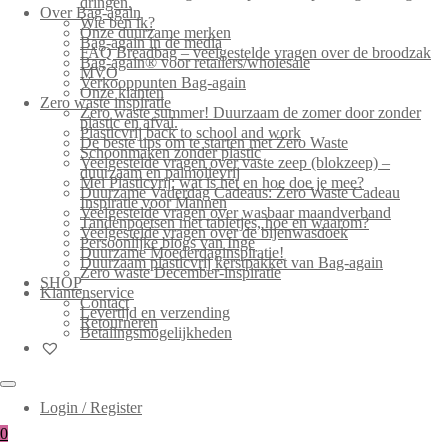
dringen.
Over Bag-again
Wie ben ik?
Onze duurzame merken
Bag-again in de media
FAQ Breadbag – veelgestelde vragen over de broodzak
Bag-again® voor retailers/wholesale
MVO
Verkooppunten Bag-again
Onze klanten
Zero waste inspiratie
Zero waste summer! Duurzaam de zomer door zonder
plastic en afval.
Plasticvrij back to school and work
De beste tips om te starten met Zero Waste
Schoonmaken zonder plastic
Veelgestelde vragen over vaste zeep (blokzeep) –
duurzaam en palmolievrij
Mei Plasticvrij: wat is het en hoe doe je mee?
Duurzame Vaderdag Cadeaus: Zero Waste Cadeau
Inspiratie voor Mannen
Veelgestelde vragen over wasbaar maandverband
Tandenpoetsen met tabletjes, hoe en waarom?
Veelgestelde vragen over de bijenwasdoek
Persoonlijke blogs van Inge
Duurzame Moederdaginspiratie!
Duurzaam plasticvrij kerstpakket van Bag-again
Zero waste December-inspiratie
SHOP
Klantenservice
Contact
Levertijd en verzending
Retourneren
Betalingsmogelijkheden
Login / Register
0