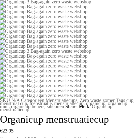
SKU
N/A
Categorieën
Menstruatiecups
,
Zero waste zomer
Tags
cup
,
menstrual cup
,
menstruatie
,
menstruatiecup
,
organicup
,
organicup
mini
,
organicup tieners
,
siliconen
Share:
Merk:
Organicup
menstruatiecup
Organicup menstruatiecup
€
23,95