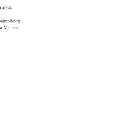
 afval.
palmolievrij
oor Mannen