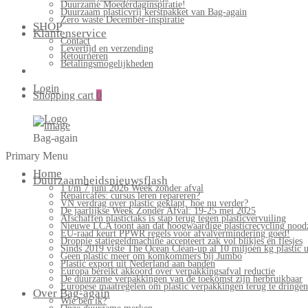
Duurzame Moederdaginspiratie!
Duurzaam plasticvrij kerstpakket van Bag-again
Zero waste December-inspiratie
SHOP
Klantenservice
Contact
Levertijd en verzending
Retourneren
Betalingsmogelijkheden
Login
Shopping cart
0
Bag-again
Primary Menu
Home
Duurzaamheidsnieuwsflash
1 t/m 7 juni 2026 Week zonder afval
Repaircafés: cursus leren repareren?
VN verdrag over plastic geklapt, hoe nu verder?
De jaarlijkse Week Zonder Afval: 19-25 mei 2025
Afschaffen plastictaks is stap terug tegen plasticvervuiling
Nieuwe LCA toont aan dat hoogwaardige plasticrecycling noodz
EU-raad keurt PPWR regels voor afvalvermindering goed!
Droppie statiegeldmachine accepteert zak vol blikjes en flesjes
Sinds 2019 viste The Ocean Clean-up al 10 miljoen kg plastic u
Geen plastic meer om komkommers bij Jumbo
Plastic export uit Nederland aan banden
Europa bereikt akkoord over verpakkingsafval reductie
De duurzame verpakkingen van de toekomst zijn herbruikbaar
Europese maatregelen om plastic verpakkingen terug te dringen
Over Bag-again
Wie ben ik?