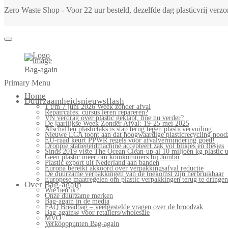
Zero Waste Shop - Voor 22 uur besteld, dezelfde dag plasticvrij ver
Bag-again
Primary Menu
Home
Duurzaamheidsnieuwsflash
1 t/m 7 juni 2026 Week zonder afval
Repaircafés: cursus leren repareren?
VN verdrag over plastic geklapt, hoe nu verder?
De jaarlijkse Week Zonder Afval: 19-25 mei 2025
Afschaffen plastictaks is stap terug tegen plasticvervuiling
Nieuwe LCA toont aan dat hoogwaardige plasticrecycling noodz
EU-raad keurt PPWR regels voor afvalvermindering goed!
Droppie statiegeldmachine accepteert zak vol blikjes en flesjes
Sinds 2019 viste The Ocean Clean-up al 10 miljoen kg plastic u
Geen plastic meer om komkommers bij Jumbo
Plastic export uit Nederland aan banden
Europa bereikt akkoord over verpakkingsafval reductie
De duurzame verpakkingen van de toekomst zijn herbruikbaar
Europese maatregelen om plastic verpakkingen terug te dringen
Over Bag-again
Wie ben ik?
Onze duurzame merken
Bag-again in de media
FAQ Breadbag – veelgestelde vragen over de broodzak
Bag-again® voor retailers/wholesale
MVO
Verkooppunten Bag-again