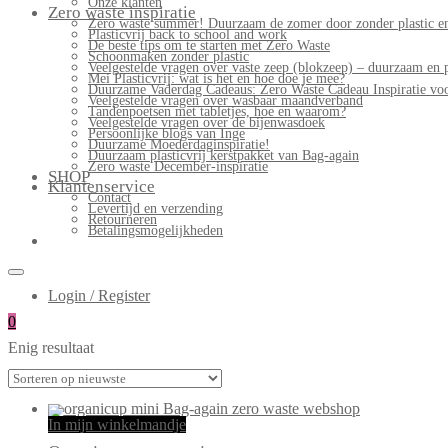
Onze klanten
Zero waste inspiratie
Zero waste summer! Duurzaam de zomer door zonder plastic en
Plasticvrij back to school and work
De beste tips om te starten met Zero Waste
Schoonmaken zonder plastic
Veelgestelde vragen over vaste zeep (blokzeep) – duurzaam en 
Mei Plasticvrij: wat is het en hoe doe je mee?
Duurzame Vaderdag Cadeaus: Zero Waste Cadeau Inspiratie v
Veelgestelde vragen over wasbaar maandverband
Tandenpoetsen met tabletjes, hoe en waarom?
Veelgestelde vragen over de bijenwasdoek
Persoonlijke blogs van Inge
Duurzame Moederdaginspiratie!
Duurzaam plasticvrij kerstpakket van Bag-again
Zero waste December-inspiratie
SHOP
Klantenservice
Contact
Levertijd en verzending
Retourneren
Betalingsmogelijkheden
Login / Register
0
Enig resultaat
In mijn winkelmandje