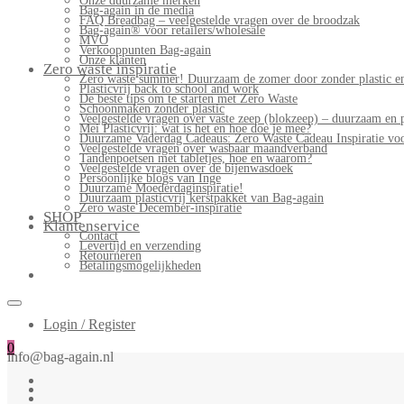
Onze duurzame merken
Bag-again in de media
FAQ Breadbag – veelgestelde vragen over de broodzak
Bag-again® voor retailers/wholesale
MVO
Verkooppunten Bag-again
Onze klanten
Zero waste inspiratie
Zero waste summer! Duurzaam de zomer door zonder plastic en
Plasticvrij back to school and work
De beste tips om te starten met Zero Waste
Schoonmaken zonder plastic
Veelgestelde vragen over vaste zeep (blokzeep) – duurzaam en 
Mei Plasticvrij: wat is het en hoe doe je mee?
Duurzame Vaderdag Cadeaus: Zero Waste Cadeau Inspiratie v
Veelgestelde vragen over wasbaar maandverband
Tandenpoetsen met tabletjes, hoe en waarom?
Veelgestelde vragen over de bijenwasdoek
Persoonlijke blogs van Inge
Duurzame Moederdaginspiratie!
Duurzaam plasticvrij kerstpakket van Bag-again
Zero waste December-inspiratie
SHOP
Klantenservice
Contact
Levertijd en verzending
Retourneren
Betalingsmogelijkheden
Login / Register
0
info@bag-again.nl