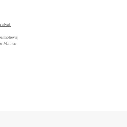
 afval.
palmolievrij
oor Mannen