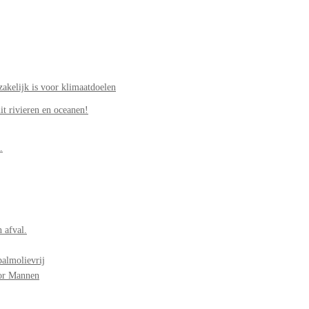
akelijk is voor klimaatdoelen
it rivieren en oceanen!
.
 afval.
palmolievrij
oor Mannen