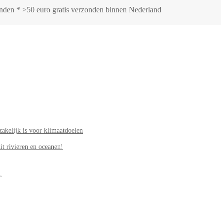
zonden * >50 euro gratis verzonden binnen Nederland
akelijk is voor klimaatdoelen
it rivieren en oceanen!
.