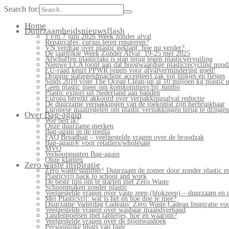
Search for:
Home
Duurzaamheidsnieuwsflash
1 t/m 7 juni 2026 Week zonder afval
Repaircafés: cursus leren repareren?
VN verdrag over plastic geklapt, hoe nu verder?
De jaarlijkse Week Zonder Afval: 19-25 mei 2025
Afschaffen plastictaks is stap terug tegen plasticvervuiling
Nieuwe LCA toont aan dat hoogwaardige plasticrecycling noodz
EU-raad keurt PPWR regels voor afvalvermindering goed!
Droppie statiegeldmachine accepteert zak vol blikjes en flesjes
Sinds 2019 viste The Ocean Clean-up al 10 miljoen kg plastic u
Geen plastic meer om komkommers bij Jumbo
Plastic export uit Nederland aan banden
Europa bereikt akkoord over verpakkingsafval reductie
De duurzame verpakkingen van de toekomst zijn herbruikbaar
Europese maatregelen om plastic verpakkingen terug te dringen
Over Bag-again
Wie ben ik?
Onze duurzame merken
Bag-again in de media
FAQ Breadbag – veelgestelde vragen over de broodzak
Bag-again® voor retailers/wholesale
MVO
Verkooppunten Bag-again
Onze klanten
Zero waste inspiratie
Zero waste summer! Duurzaam de zomer door zonder plastic en
Plasticvrij back to school and work
De beste tips om te starten met Zero Waste
Schoonmaken zonder plastic
Veelgestelde vragen over vaste zeep (blokzeep) – duurzaam en 
Mei Plasticvrij: wat is het en hoe doe je mee?
Duurzame Vaderdag Cadeaus: Zero Waste Cadeau Inspiratie v
Veelgestelde vragen over wasbaar maandverband
Tandenpoetsen met tabletjes, hoe en waarom?
Veelgestelde vragen over de bijenwasdoek
Persoonlijke blogs van Inge