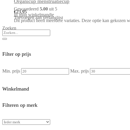
Organicup menstruatiecup
Gewaardeerd
5.00
uit 5
€
23,95
In mijn winkelmandje
Toevoegen aan verlanglijst
Dit product heeft meerdere variaties. Deze optie kan gekozen 
Zoeken
Filter op prijs
Min. prijs
Max. prijs
Winkelmand
Filteren op merk