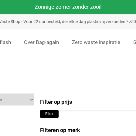
Zonnige zomer zonder zooi!
aste Shop - Voor 22 uur besteld, dezelfde dag plasticvrij verzonden * >
flash
Over Bag-again
Zero waste inspiratie
Filter op prijs
Filter
Filteren op merk