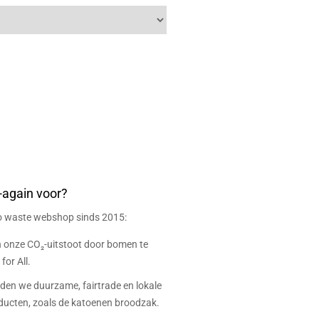
-again voor?
ro waste webshop sinds 2015:
onze CO₂-uitstoot door bomen te
for All.
eden we duurzame, fairtrade en lokale
ucten, zoals de katoenen broodzak.