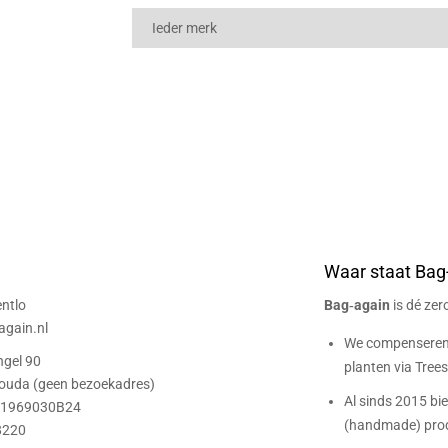
Waar staat Bag
ntlo
Bag‑again
is dé ze
gain.nl
We compenseren 
ngel 90
planten via Trees 
ouda (geen bezoekadres)
Al sinds 2015 bi
01969030B24
(handmade) prod
8220