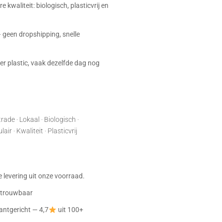
e kwaliteit: biologisch, plasticvrij en
 geen dropshipping, snelle
r plastic, vaak dezelfde dag nog
rade · Lokaal · Biologisch ·
ir · Kwaliteit · Plasticvrij
:
je levering uit onze voorraad.
betrouwbaar
antgericht — 4,7
uit 100+