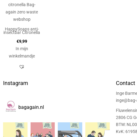
HappySoaps anti-
insectbar Citronella
€
9,99
In mijn
winkelmandje
Instagram
Contact
Inge Barme
inge@bag-a
bagagain.nl
Fluwelensi
2806 CG G
BTW: NL0
KvK: 6195