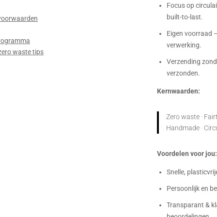
Focus op circulair
built-to-last.
voorwaarden
Eigen voorraad –
 programma
verwerking.
zero waste tips
Verzending zonde
verzonden.
Kernwaarden:
Zero waste · Fairt
Handmade · Circula
Voordelen voor jou
Snelle, plasticvri
Persoonlijk en 
Transparant & kl
beoordelingen.