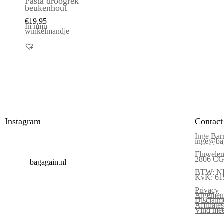
Pasta droogrek
beukenhout
€
19,95
In mijn
winkelmandje
Instagram
Contact
Inge Bar
inge@bag
Fluwelen
2806 CG 
bagagain.nl
BTW: N
KvK: 61
Privacy
Algemen
Disclaim
Affiliat
Vind mee