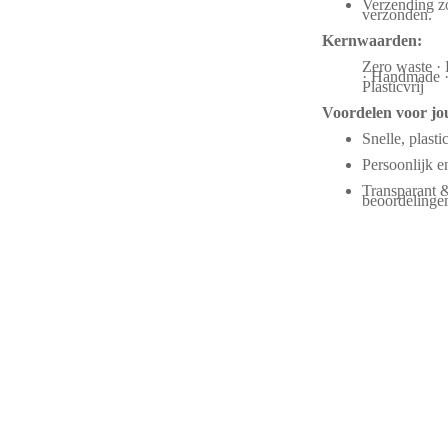
Verzending zo
verzonden.
Kernwaarden:
Zero waste · 
· Handmade · 
Plasticvrij
Voordelen voor jo
Snelle, plasti
Persoonlijk 
Transparant 
beoordelinge