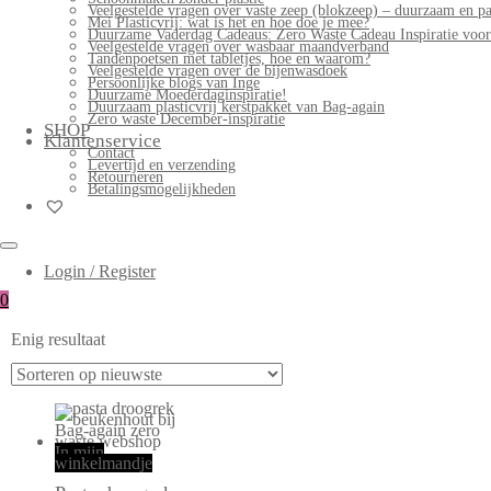
Veelgestelde vragen over vaste zeep (blokzeep) – duurzaam en pa
Mei Plasticvrij: wat is het en hoe doe je mee?
Duurzame Vaderdag Cadeaus: Zero Waste Cadeau Inspiratie voo
Veelgestelde vragen over wasbaar maandverband
Tandenpoetsen met tabletjes, hoe en waarom?
Veelgestelde vragen over de bijenwasdoek
Persoonlijke blogs van Inge
Duurzame Moederdaginspiratie!
Duurzaam plasticvrij kerstpakket van Bag-again
Zero waste December-inspiratie
SHOP
Klantenservice
Contact
Levertijd en verzending
Retourneren
Betalingsmogelijkheden
Login / Register
0
Enig resultaat
In mijn
winkelmandje