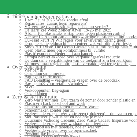
Home
Duurzaamheidsnieuwsflash
1 t/m 7 juni 2026 Week zonder afval
Repaircafés: cursus leren repareren?
VN verdrag over plastic geklapt, hoe nu verder?
De jaarlijkse Week Zonder Afval: 19-25 mei 2025
Afschaffen plastictaks is stap terug tegen plasticvervuiling
Nieuwe LCA toont aan dat hoogwaardige plasticrecycling noodzak
EU-raad keurt PPWR regels voor afvalvermindering goed!
Droppie statiegeldmachine accepteert zak vol blikjes en flesjes
Sinds 2019 viste The Ocean Clean-up al 10 miljoen kg plastic uit
Geen plastic meer om komkommers bij Jumbo
Plastic export uit Nederland aan banden
Europa bereikt akkoord over verpakkingsafval reductie
De duurzame verpakkingen van de toekomst zijn herbruikbaar
Europese maatregelen om plastic verpakkingen terug te dringen.
Over Bag-again
Wie ben ik?
Onze duurzame merken
Bag-again in de media
FAQ Breadbag – veelgestelde vragen over de broodzak
Bag-again® voor retailers/wholesale
MVO
Verkooppunten Bag-again
Onze klanten
Zero waste inspiratie
Zero waste summer! Duurzaam de zomer door zonder plastic en 
Plasticvrij back to school and work
De beste tips om te starten met Zero Waste
Schoonmaken zonder plastic
Veelgestelde vragen over vaste zeep (blokzeep) – duurzaam en pa
Mei Plasticvrij: wat is het en hoe doe je mee?
Duurzame Vaderdag Cadeaus: Zero Waste Cadeau Inspiratie voo
Veelgestelde vragen over wasbaar maandverband
Tandenpoetsen met tabletjes, hoe en waarom?
Veelgestelde vragen over de bijenwasdoek
Persoonlijke blogs van Inge