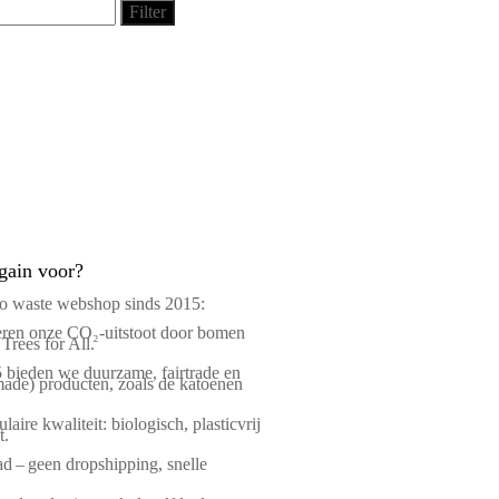
Filter
gain voor?
ro waste webshop sinds 2015:
en onze CO₂-uitstoot door bomen
 Trees for All.
 bieden we duurzame, fairtrade en
ade) producten, zoals de katoenen
laire kwaliteit: biologisch, plasticvrij
t.
d – geen dropshipping, snelle