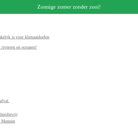
Zonnige zomer zonder zooi!
elijk is voor klimaatdoelen
 rivieren en oceanen!
afval.
lmolievrij
r Mannen