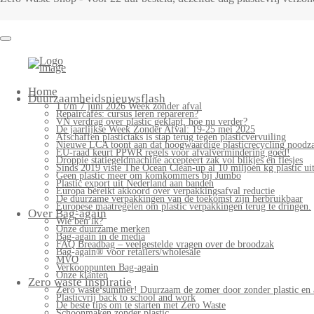
Home
Duurzaamheidsnieuwsflash
1 t/m 7 juni 2026 Week zonder afval
Repaircafés: cursus leren repareren?
VN verdrag over plastic geklapt, hoe nu verder?
De jaarlijkse Week Zonder Afval: 19-25 mei 2025
Afschaffen plastictaks is stap terug tegen plasticvervuiling
Nieuwe LCA toont aan dat hoogwaardige plasticrecycling noodzak
EU-raad keurt PPWR regels voor afvalvermindering goed!
Droppie statiegeldmachine accepteert zak vol blikjes en flesjes
Sinds 2019 viste The Ocean Clean-up al 10 miljoen kg plastic uit
Geen plastic meer om komkommers bij Jumbo
Plastic export uit Nederland aan banden
Europa bereikt akkoord over verpakkingsafval reductie
De duurzame verpakkingen van de toekomst zijn herbruikbaar
Europese maatregelen om plastic verpakkingen terug te dringen.
Over Bag-again
Wie ben ik?
Onze duurzame merken
Bag-again in de media
FAQ Breadbag – veelgestelde vragen over de broodzak
Bag-again® voor retailers/wholesale
MVO
Verkooppunten Bag-again
Onze klanten
Zero waste inspiratie
Zero waste summer! Duurzaam de zomer door zonder plastic en 
Plasticvrij back to school and work
De beste tips om te starten met Zero Waste
Schoonmaken zonder plastic