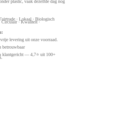
nder plastic, vaak dezelfde dag nog
Fairtrade · Lokaal · Biologisch
Circulair · Kwaliteit ·
u:
cvrije levering uit onze voorraad.
en betrouwbaar
& klantgericht — 4,7⭐ uit 100+
n.