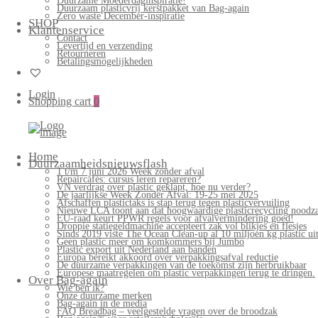
Duurzame Moederdaginspiratie!
Duurzaam plasticvrij kerstpakket van Bag-again
Zero waste December-inspiratie
SHOP
Klantenservice
Contact
Levertijd en verzending
Retourneren
Betalingsmogelijkheden
Login
Shopping cart
0
Home
Duurzaamheidsnieuwsflash
1 t/m 7 juni 2026 Week zonder afval
Repaircafés: cursus leren repareren?
VN verdrag over plastic geklapt, hoe nu verder?
De jaarlijkse Week Zonder Afval: 19-25 mei 2025
Afschaffen plastictaks is stap terug tegen plasticvervuiling
Nieuwe LCA toont aan dat hoogwaardige plasticrecycling noodzak
EU-raad keurt PPWR regels voor afvalvermindering goed!
Droppie statiegeldmachine accepteert zak vol blikjes en flesjes
Sinds 2019 viste The Ocean Clean-up al 10 miljoen kg plastic uit
Geen plastic meer om komkommers bij Jumbo
Plastic export uit Nederland aan banden
Europa bereikt akkoord over verpakkingsafval reductie
De duurzame verpakkingen van de toekomst zijn herbruikbaar
Europese maatregelen om plastic verpakkingen terug te dringen.
Over Bag-again
Wie ben ik?
Onze duurzame merken
Bag-again in de media
FAQ Breadbag – veelgestelde vragen over de broodzak