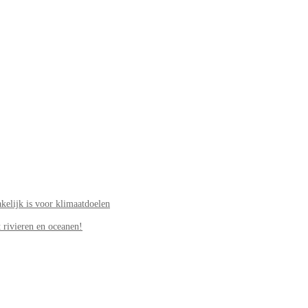
elijk is voor klimaatdoelen
 rivieren en oceanen!