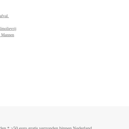
afval.
lmolievrij
r Mannen
onden * >50 euro gratis verzonden binnen Nederland