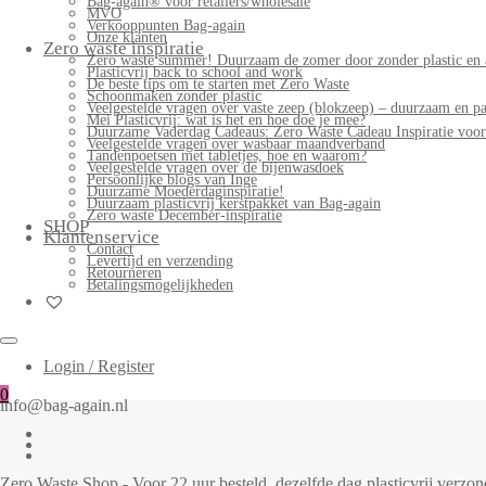
Bag-again® voor retailers/wholesale
MVO
Verkooppunten Bag-again
Onze klanten
Zero waste inspiratie
Zero waste summer! Duurzaam de zomer door zonder plastic en 
Plasticvrij back to school and work
De beste tips om te starten met Zero Waste
Schoonmaken zonder plastic
Veelgestelde vragen over vaste zeep (blokzeep) – duurzaam en pa
Mei Plasticvrij: wat is het en hoe doe je mee?
Duurzame Vaderdag Cadeaus: Zero Waste Cadeau Inspiratie voo
Veelgestelde vragen over wasbaar maandverband
Tandenpoetsen met tabletjes, hoe en waarom?
Veelgestelde vragen over de bijenwasdoek
Persoonlijke blogs van Inge
Duurzame Moederdaginspiratie!
Duurzaam plasticvrij kerstpakket van Bag-again
Zero waste December-inspiratie
SHOP
Klantenservice
Contact
Levertijd en verzending
Retourneren
Betalingsmogelijkheden
Login / Register
0
info@bag-again.nl
Zero Waste Shop - Voor 22 uur besteld, dezelfde dag plasticvrij verz