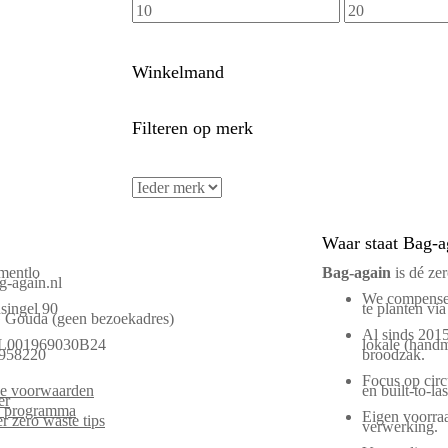
Winkelmand
Filteren op merk
Waar staat Bag-a
mentlo
Bag‑again
is dé ze
-again.nl
We compenser
singel 90
te planten via
Gouda (geen bezoekadres)
Al sinds 2015
L001969030B24
lokale (handm
958220
broodzak.
Focus op circu
e voorwaarden
en built-to-las
er
es programma
Eigen voorraa
r zero waste tips
verwerking.