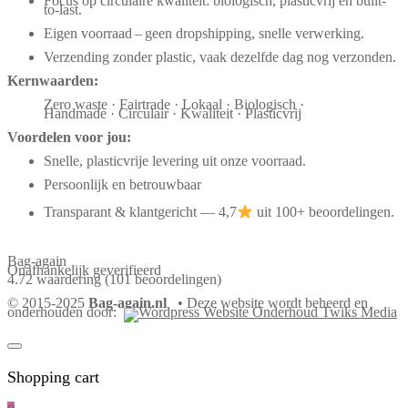
Focus op circulaire kwaliteit: biologisch, plasticvrij en built-
to-last.
Eigen voorraad – geen dropshipping, snelle verwerking.
Verzending zonder plastic, vaak dezelfde dag nog verzonden.
Kernwaarden:
Zero waste · Fairtrade · Lokaal · Biologisch ·
Handmade · Circulair · Kwaliteit · Plasticvrij
Voordelen voor jou:
Snelle, plasticvrije levering uit onze voorraad.
Persoonlijk en betrouwbaar
Transparant & klantgericht — 4,7
uit 100+ beoordelingen.
Bag-again
Onafhankelijk geverifieerd
4.72 waardering
(101 beoordelingen)
© 2015-2025
Bag-again.nl
• Deze website wordt beheerd en
onderhouden door:
Shopping cart