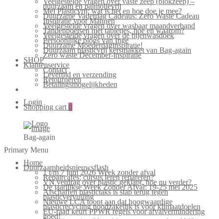
Veelgestelde vragen over vaste zeep (blokzeep) –
duurzaam en palmolievrij
Mei Plasticvrij: wat is het en hoe doe je mee?
Duurzame Vaderdag Cadeaus: Zero Waste Cadeau
Inspiratie voor Mannen
Veelgestelde vragen over wasbaar maandverband
Tandenpoetsen met tabletjes, hoe en waarom?
Veelgestelde vragen over de bijenwasdoek
Persoonlijke blogs van Inge
Duurzame Moederdaginspiratie!
Duurzaam plasticvrij kerstpakket van Bag-again
Zero waste December-inspiratie
SHOP
Klantenservice
Contact
Levertijd en verzending
Retourneren
Betalingsmogelijkheden
Login
Shopping cart
0
Bag-again
Primary Menu
Home
Duurzaamheidsnieuwsflash
1 t/m 7 juni 2026 Week zonder afval
Repaircafés: cursus leren repareren?
VN verdrag over plastic geklapt, hoe nu verder?
De jaarlijkse Week Zonder Afval: 19-25 mei 2025
Afschaffen plastictaks is stap terug tegen
plasticvervuiling
Nieuwe LCA toont aan dat hoogwaardige
plasticrecycling noodzakelijk is voor klimaatdoelen
EU-raad keurt PPWR regels voor afvalvermindering
goed!