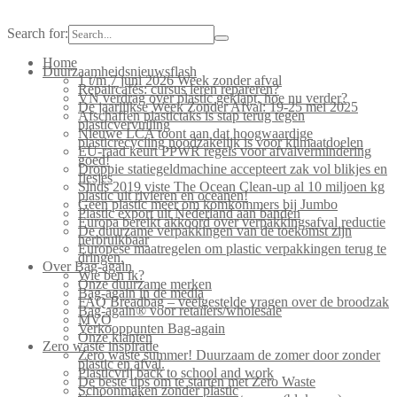
Search for:
Home
Duurzaamheidsnieuwsflash
1 t/m 7 juni 2026 Week zonder afval
Repaircafés: cursus leren repareren?
VN verdrag over plastic geklapt, hoe nu verder?
De jaarlijkse Week Zonder Afval: 19-25 mei 2025
Afschaffen plastictaks is stap terug tegen
plasticvervuiling
Nieuwe LCA toont aan dat hoogwaardige
plasticrecycling noodzakelijk is voor klimaatdoelen
EU-raad keurt PPWR regels voor afvalvermindering
goed!
Droppie statiegeldmachine accepteert zak vol blikjes en
flesjes
Sinds 2019 viste The Ocean Clean-up al 10 miljoen kg
plastic uit rivieren en oceanen!
Geen plastic meer om komkommers bij Jumbo
Plastic export uit Nederland aan banden
Europa bereikt akkoord over verpakkingsafval reductie
De duurzame verpakkingen van de toekomst zijn
herbruikbaar
Europese maatregelen om plastic verpakkingen terug te
dringen.
Over Bag-again
Wie ben ik?
Onze duurzame merken
Bag-again in de media
FAQ Breadbag – veelgestelde vragen over de broodzak
Bag-again® voor retailers/wholesale
MVO
Verkooppunten Bag-again
Onze klanten
Zero waste inspiratie
Zero waste summer! Duurzaam de zomer door zonder
plastic en afval.
Plasticvrij back to school and work
De beste tips om te starten met Zero Waste
Schoonmaken zonder plastic