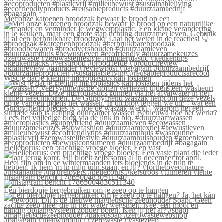
Met onze katoenen broodzak bewaar je brood op een
Wist je dat je kleding microplastics kan loslaten
Helleborus: een prachtige vroege bloeier. Een vast
Instagram bericht 17865004830511340
Een bierdopje hergebruiken om je zeep op te hangen