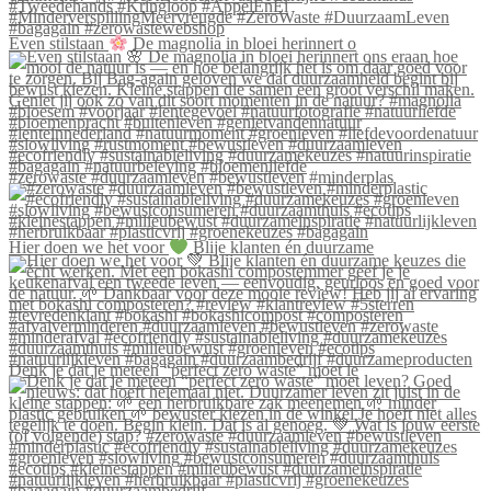
Even stilstaan
De magnolia in bloei herinnert o
#zerowaste #duurzaamleven #bewustleven #minderplas
Hier doen we het voor
Blije klanten én duurzame
Denk je dat je meteen “perfect zero waste” moet le