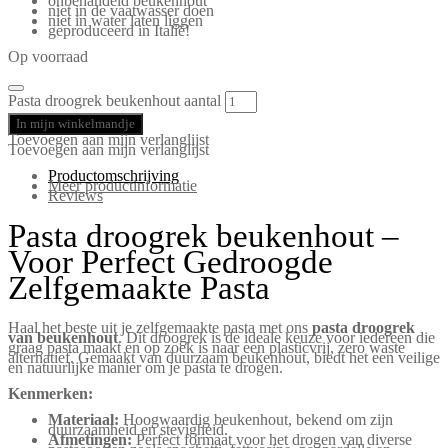
onbehandeld beukenhout
niet in de vaatwasser doen
niet in water laten liggen
geproduceerd in Italië!
Op voorraad
Pasta droogrek beukenhout aantal
In mijn winkelmandje
Toevoegen aan mijn verlanglijst
Toevoegen aan mijn verlanglijst
Productomschrijving
Meer productinformatie
Reviews
Pasta droogrek beukenhout –
Voor Perfect Gedroogde
Zelfgemaakte Pasta
Haal het beste uit je zelfgemaakte pasta met ons
pasta droogrek
van beukenhout
. Dit droogrek is de ideale keuze voor iedereen die
graag pasta maakt en op zoek is naar een plasticvrij, zero waste
alternatief. Gemaakt van duurzaam beukenhout, biedt het een veilige
en natuurlijke manier om je pasta te drogen.
Kenmerken:
Materiaal:
Hoogwaardig beukenhout, bekend om zijn
duurzaamheid en stevigheid.
Afmetingen:
Perfect formaat voor het drogen van diverse