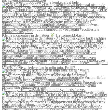
Wist je dat een groot deel van je keukenafval hele
Kleine momentjes in de natuur
Het zomerklokje l
Merels, ik zie ze iedere dag in mijn tuin. En jij?
De Guppyfriend waszak helpt om de synthetische vez