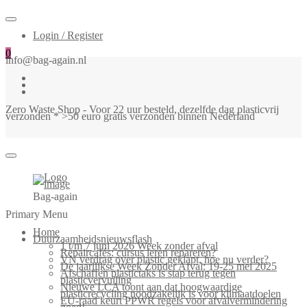
Login / Register
0
info@bag-again.nl
Zero Waste Shop - Voor 22 uur besteld, dezelfde dag plasticvrij
verzonden * >50 euro gratis verzonden binnen Nederland
Bag-again
Primary Menu
Home
Duurzaamheidsnieuwsflash
1 t/m 7 juni 2026 Week zonder afval
Repaircafés: cursus leren repareren?
VN verdrag over plastic geklapt, hoe nu verder?
De jaarlijkse Week Zonder Afval: 19-25 mei 2025
Afschaffen plastictaks is stap terug tegen
plasticvervuiling
Nieuwe LCA toont aan dat hoogwaardige
plasticrecycling noodzakelijk is voor klimaatdoelen
EU-raad keurt PPWR regels voor afvalvermindering