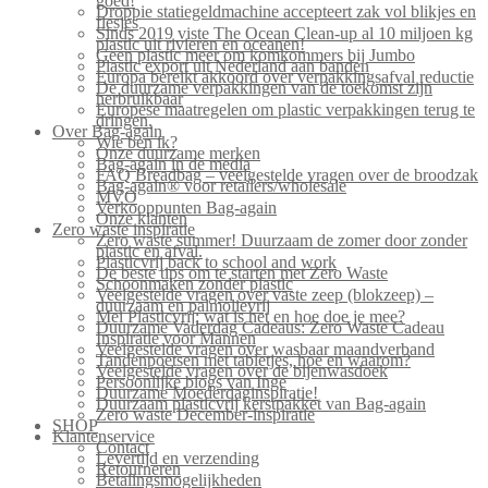
goed!
Droppie statiegeldmachine accepteert zak vol blikjes en
flesjes
Sinds 2019 viste The Ocean Clean-up al 10 miljoen kg
plastic uit rivieren en oceanen!
Geen plastic meer om komkommers bij Jumbo
Plastic export uit Nederland aan banden
Europa bereikt akkoord over verpakkingsafval reductie
De duurzame verpakkingen van de toekomst zijn
herbruikbaar
Europese maatregelen om plastic verpakkingen terug te
dringen.
Over Bag-again
Wie ben ik?
Onze duurzame merken
Bag-again in de media
FAQ Breadbag – veelgestelde vragen over de broodzak
Bag-again® voor retailers/wholesale
MVO
Verkooppunten Bag-again
Onze klanten
Zero waste inspiratie
Zero waste summer! Duurzaam de zomer door zonder
plastic en afval.
Plasticvrij back to school and work
De beste tips om te starten met Zero Waste
Schoonmaken zonder plastic
Veelgestelde vragen over vaste zeep (blokzeep) –
duurzaam en palmolievrij
Mei Plasticvrij: wat is het en hoe doe je mee?
Duurzame Vaderdag Cadeaus: Zero Waste Cadeau
Inspiratie voor Mannen
Veelgestelde vragen over wasbaar maandverband
Tandenpoetsen met tabletjes, hoe en waarom?
Veelgestelde vragen over de bijenwasdoek
Persoonlijke blogs van Inge
Duurzame Moederdaginspiratie!
Duurzaam plasticvrij kerstpakket van Bag-again
Zero waste December-inspiratie
SHOP
Klantenservice
Contact
Levertijd en verzending
Retourneren
Betalingsmogelijkheden