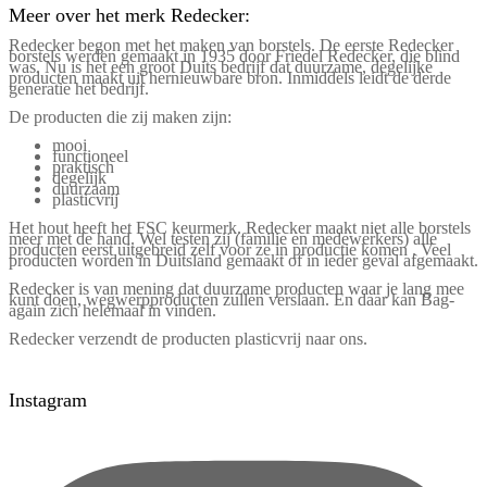
Meer over het merk Redecker:
Redecker begon met het maken van borstels. De eerste Redecker
borstels werden gemaakt in 1935 door Friedel Redecker, die blind
was. Nu is het een groot Duits bedrijf dat duurzame, degelijke
producten maakt uit hernieuwbare bron. Inmiddels leidt de derde
generatie het bedrijf.
De producten die zij maken zijn:
mooi
functioneel
praktisch
degelijk
duurzaam
plasticvrij
Het hout heeft het FSC keurmerk. Redecker maakt niet alle borstels
meer met de hand. Wel testen zij (familie en medewerkers) alle
producten eerst uitgebreid zelf voor ze in productie komen . Veel
producten worden in Duitsland gemaakt of in ieder geval afgemaakt.
Redecker is van mening dat duurzame producten waar je lang mee
kunt doen, wegwerpproducten zullen verslaan. En daar kan Bag-
again zich helemaal in vinden.
Redecker verzendt de producten plasticvrij naar ons.
Instagram