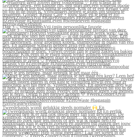
Dag 3 – VerpakkingsVrij (mijn persoonlijke favorie
Moet je iets hebben, maar gebruik je het maar één
Tweedehands wordt gelukkig steeds normaler
En