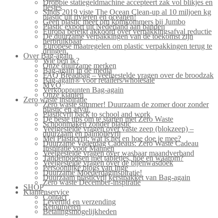
Droppie statiegeldmachine accepteert zak vol blikjes en
flesjes
Sinds 2019 viste The Ocean Clean-up al 10 miljoen kg
plastic uit rivieren en oceanen!
Geen plastic meer om komkommers bij Jumbo
Plastic export uit Nederland aan banden
Europa bereikt akkoord over verpakkingsafval reductie
De duurzame verpakkingen van de toekomst zijn
herbruikbaar
Europese maatregelen om plastic verpakkingen terug te
dringen.
Over Bag-again
Wie ben ik?
Onze duurzame merken
Bag-again in de media
FAQ Breadbag – veelgestelde vragen over de broodzak
Bag-again® voor retailers/wholesale
MVO
Verkooppunten Bag-again
Onze klanten
Zero waste inspiratie
Zero waste summer! Duurzaam de zomer door zonder
plastic en afval.
Plasticvrij back to school and work
De beste tips om te starten met Zero Waste
Schoonmaken zonder plastic
Veelgestelde vragen over vaste zeep (blokzeep) –
duurzaam en palmolievrij
Mei Plasticvrij: wat is het en hoe doe je mee?
Duurzame Vaderdag Cadeaus: Zero Waste Cadeau
Inspiratie voor Mannen
Veelgestelde vragen over wasbaar maandverband
Tandenpoetsen met tabletjes, hoe en waarom?
Veelgestelde vragen over de bijenwasdoek
Persoonlijke blogs van Inge
Duurzame Moederdaginspiratie!
Duurzaam plasticvrij kerstpakket van Bag-again
Zero waste December-inspiratie
SHOP
Klantenservice
Contact
Levertijd en verzending
Retourneren
Betalingsmogelijkheden