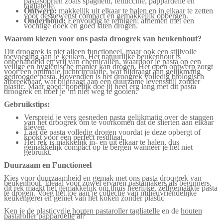
pastasoorten zoals spaghetti, fettuccine, pappardelle en
tagliatelle.
Ontwerp:
makkelijk uit elkaar te halen en in elkaar te zetten
voor desgewenst compact en gemakkelijk opbergen.
Onderhoud:
Eenvoudig te reinigen; afnemen met een
vochtige doek en goed laten drogen.
Waarom kiezen voor ons pasta droogrek van beukenhout?
Dit droogrek is niet alleen functioneel, maar ook een stijlvolle
toevoeging aan je keuken. Het natuurlijke beukenhout is
onbehandeld en vrij van chemicaliën, waardoor je pasta op een
veilige en hygiënische manier kan drogen. Het open ontwerp zorgt
voor een optimale luchtcirculatie, wat bijdraagt aan gelijkmatig
gedroogde pasta. Bovendien is het droogrek volledig biologisch
afbreekbaar, wat bijdraagt aan een duurzame levensstijl zonder
plastic. Maar goed: hopelijk doe jij heel erg lang met dit pasta
droogrek en hoef je ‘m niet weg te gooien.
Gebruikstips:
Verspreid je vers gesneden pasta gelijkmatig over de stangen
van het droogrek om te voorkomen dat de slierten aan elkaar
kleven.
Laat de pasta volledig drogen voordat je deze opbergt of
kookt voor een perfect resultaat.
Het rek is makkelijk in- en uit elkaar te halen, dus
gemakkelijk compact op te bergen wanneer je het niet
gebruikt.
Duurzaam en Functioneel
Kies voor duurzaamheid en gemak met ons pasta droogrek van
beukenhout. Ideaal voor zowel ervaren pastamakers als beginners,
dit rek maakt het gemakkelijk om thuis heerlijke, zelfgemaakte pasta
te drogen. Voeg het toe aan je collectie van milieuvriendelijke
keukengerei en geniet van het koken zonder plastic
Ken je de plasticvrije
houten pastaroller tagliatelle
en de
houten
pastaroller pappardelle
al?