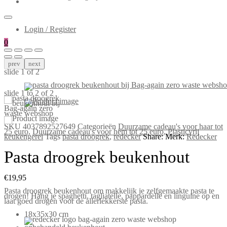
Login / Register
0
prev
next
slide
1
of 2
slide
1 to 2
of 2
SKU
4037892527649
Categorieën
Duurzame cadeau's voor haar tot
25 euro
,
Duurzame cadeau's voor hem tot 25 euro
,
Plasticvrij
keukengerei
Tags
pasta droogrek
,
redecker
Share:
Merk:
Redecker
Pasta droogrek beukenhout
€
19,95
Pasta droogrek beukenhout om makkelijk je zelfgemaakte pasta te
drogen! Hang je spaghetti, tagliatelle, pappardelle en linguine op en
laat goed drogen voor de allerlekkerste pasta.
18x35x30 cm