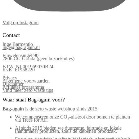
Volg op Instagram
Contact
Inge Barmentlo
inge@bag-again.nl
Fluwelensingel 90
2806 CG Gouda (geen bezoekadres)
BTW: NL001969030B24
KvK: 61958220
Privacy
Algemene voorwaarden
Disclaimer
Affiliates programma
Vind meer zero waste tips
Waar staat Bag-again voor?
Bag‑again
is dé zero waste webshop sinds 2015:
We compenseren onze CO₂-uitstoot door bomen te planten
via Trees for All.
Al sinds 2015 bieden we duurzame, fairtrade en lokale
(handmade) producten, zoals de katoenen broodzak.