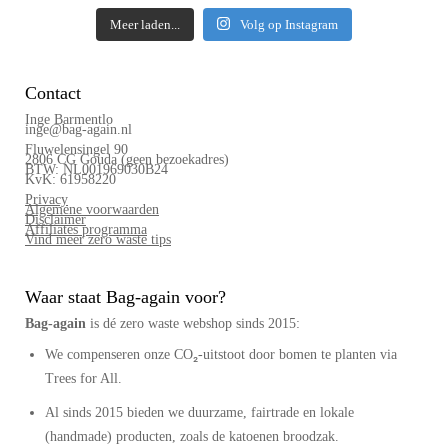
Meer laden...
Volg op Instagram
Contact
Inge Barmentlo
inge@bag-again.nl
Fluwelensingel 90
2806 CG Gouda (geen bezoekadres)
BTW: NL001969030B24
KvK: 61958220
Privacy
Algemene voorwaarden
Disclaimer
Affiliates programma
Vind meer zero waste tips
Waar staat Bag-again voor?
Bag‑again
is dé zero waste webshop sinds 2015:
We compenseren onze CO₂-uitstoot door bomen te planten via
Trees for All.
Al sinds 2015 bieden we duurzame, fairtrade en lokale
(handmade) producten, zoals de katoenen broodzak.