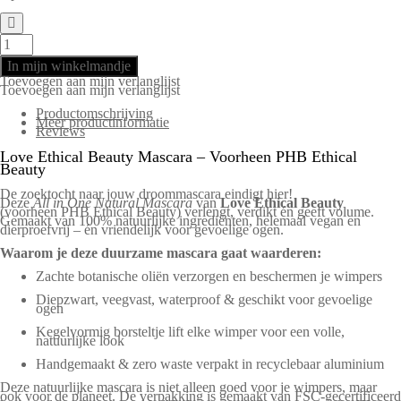
Love
Ethical
Beauty
duurzame
In mijn winkelmandje
mascara
Toevoegen aan mijn verlanglijst
aantal
Toevoegen aan mijn verlanglijst
Productomschrijving
Meer productinformatie
Reviews
Love Ethical Beauty Mascara – Voorheen PHB Ethical
Beauty
De zoektocht naar jouw droommascara eindigt hier!
Deze
All in One Natural Mascara
van
Love Ethical Beauty
(voorheen PHB Ethical Beauty) verlengt, verdikt én geeft volume.
Gemaakt van 100% natuurlijke ingrediënten, helemaal vegan en
dierproefvrij – én vriendelijk voor gevoelige ogen.
Waarom je deze duurzame mascara gaat waarderen:
Zachte botanische oliën verzorgen en beschermen je wimpers
Diepzwart, veegvast, waterproof & geschikt voor gevoelige
ogen
Kegelvormig borsteltje lift elke wimper voor een volle,
natuurlijke look
Handgemaakt & zero waste verpakt in recyclebaar aluminium
Deze natuurlijke mascara is niet alleen goed voor je wimpers, maar
ook voor de planeet. De verpakking is gemaakt van FSC-gecertificeerd