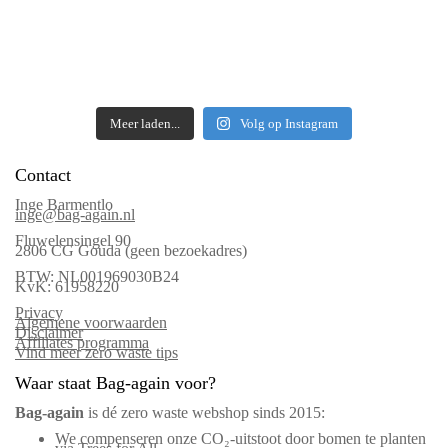
Meer laden...
Volg op Instagram
Contact
Inge Barmentlo
inge@bag-again.nl
Fluwelensingel 90
2806 CG Gouda (geen bezoekadres)
BTW: NL001969030B24
KvK: 61958220
Privacy
Algemene voorwaarden
Disclaimer
Affiliates programma
Vind meer zero waste tips
Waar staat Bag-again voor?
Bag‑again
is dé zero waste webshop sinds 2015:
We compenseren onze CO₂-uitstoot door bomen te planten