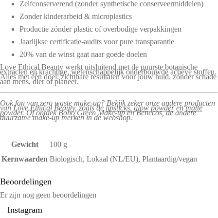
Zelfconserverend (zonder synthetische conserveermiddelen)
Zonder kinderarbeid & microplastics
Productie zónder plastic of overbodige verpakkingen
Jaarlijkse certificatie-audits voor pure transparantie
20% van de winst gaat naar goede doelen
Love Ethical Beauty werkt uitsluitend met de puurste botanische
extracten en krachtige, wetenschappelijk onderbouwde actieve stoffen.
Alles met één doel: zichtbare resultaten voor jouw huid, zónder schade
aan mens, dier of planeet.
Ook fan van zero waste make-up? Bekijk zeker onze andere producten
van Love Ethical Beauty, zoals de
lipsticks
,
glow powder
en
matte
powder
. Of ontdek Boho Green Make-up en Benecos, de andere
duurzame make-up merken in de webshop.
Gewicht
100 g
Kernwaarden
Biologisch, Lokaal (NL/EU), Plantaardig/vegan
Beoordelingen
Er zijn nog geen beoordelingen
Instagram