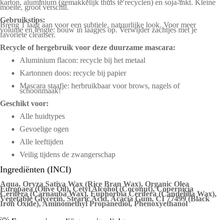
karton, aluminium (gemakkelijk thuis te recyclen) en soja-inkt. Kleine
moeite, groot verschil.
Gebruikstips:
Breng 1 laag aan voor een subtiele, natuurlijke look. Voor meer
volume en lengte: bouw in laagjes op. Verwijder zachtjes met je
favoriete cleanser.
Recycle of hergebruik voor deze duurzame mascara:
Aluminium flacon: recycle bij het metaal
Kartonnen doos: recycle bij papier
Mascara staafje: herbruikbaar voor brows, nagels of
schoonmaak!
Geschikt voor:
Alle huidtypes
Gevoelige ogen
Alle leeftijden
Veilig tijdens de zwangerschap
Ingrediënten (INCI)
Aqua, Oryza Sativa Wax (Rice Bran Wax), Organic Olea
Europaea (Olive Oil), Cetyl Alcohol (Coconut), Copernicia
Cerifera (Carnauba Wax), Euphorbia Cerifera (Candelilla Wax),
Vegetable Glycerin, Stearic Acid, Acacia Gum, CI 77499 (Black
Iron Oxide), Aminomethyl Propanediol, Phenoxyethanol