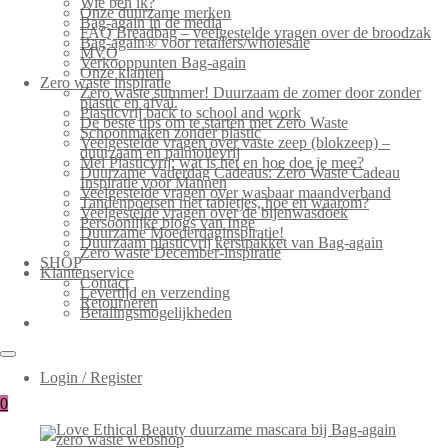
Wie ben ik?
Onze duurzame merken
Bag-again in de media
FAQ Breadbag – veelgestelde vragen over de broodzak
Bag-again® voor retailers/wholesale
MVO
Verkooppunten Bag-again
Onze klanten
Zero waste inspiratie
Zero waste summer! Duurzaam de zomer door zonder
plastic en afval.
Plasticvrij back to school and work
De beste tips om te starten met Zero Waste
Schoonmaken zonder plastic
Veelgestelde vragen over vaste zeep (blokzeep) –
duurzaam en palmolievrij
Mei Plasticvrij: wat is het en hoe doe je mee?
Duurzame Vaderdag Cadeaus: Zero Waste Cadeau
Inspiratie voor Mannen
Veelgestelde vragen over wasbaar maandverband
Tandenpoetsen met tabletjes, hoe en waarom?
Veelgestelde vragen over de bijenwasdoek
Persoonlijke blogs van Inge
Duurzame Moederdaginspiratie!
Duurzaam plasticvrij kerstpakket van Bag-again
Zero waste December-inspiratie
SHOP
Klantenservice
Contact
Levertijd en verzending
Retourneren
Betalingsmogelijkheden
Login / Register
0