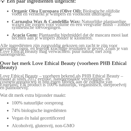
💡 Een paar ingrediënten uitgelicht:
Organic Olea Europaea (Olive Oil):
Biologische olijfolie
voedt en versterkt je wimpers en voorkomt uitdroging.
Carnauba Wax & Candelilla Wax:
Natuurlijke plantaardige
waxen die zorgen voor volume én een veegvaste finish – zonder
synthetische toevoegingen.
Acacia Gum:
Plantaardig bindmiddel dat de mascara mooi laat
hechten aan je wimpers zonder te klonteren.
Alle ingrediënten zijn zorgvuldig gekozen om zacht te zijn voor
gevoelige ogen, en tegelijk krachtige resultaten te geven. Zoals je van
Love Ethical Beauty mag verwachten: puur natuur, met zorg
samengesteld.
Over het merk Love Ethical Beauty (voorheen PHB Ethical
Beauty)
Love Ethical Beauty – voorheen bekend als PHB Ethical Beauty –
maakt al sinds 2012 eerlijke, handgemaakte verzorgings- en
cosmeticaproducten in hun eigen fabriek aan de zuidkust van
Engeland. Elk product is 100% natuurlijk, veganistisch, dierproefvrij
en palmolievrij.
Wat dit merk extra bijzonder maakt:
100% natuurlijke oorsprong
74% biologische ingrediënten
Vegan én halal gecertificeerd
Alcoholvrij, glutenvrij, non-GMO