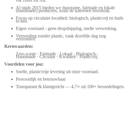
via Trees for All.
Al sinds 2015 bieden we duurzame, fairtrade en lokale
(handmade) producten, zoals de katoenen broodzak.
Focus op circulaire kwaliteit: biologisch, plasticvrij en built-
to-last.
Eigen voorraad – geen dropshipping, snelle verwerking.
Verzending zonder plastic, vaak dezelfde dag nog
verzonden.
Kernwaarden:
Zero waste · Fairtrade · Lokaal · Biologisch ·
Handmade · Circulair · Kwaliteit · Plasticvrij
Voordelen voor jou:
Snelle, plasticvrije levering uit onze voorraad.
Persoonlijk en betrouwbaar
Transparant & klantgericht — 4,7⭐ uit 100+ beoordelingen.