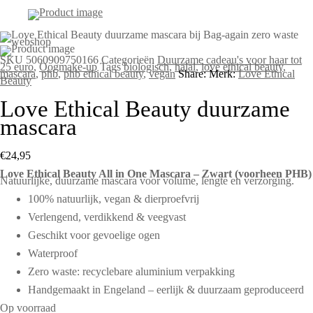
SKU
5060909750166
Categorieën
Duurzame cadeau's voor haar tot
25 euro
,
Oogmake-up
Tags
biologisch
,
halal
,
love ethical beauty
,
mascara
,
phb
,
phb ethical beauty
,
vegan
Share:
Merk:
Love Ethical
Beauty
Love Ethical Beauty duurzame
mascara
€
24,95
Love Ethical Beauty All in One Mascara – Zwart (voorheen PHB)
Natuurlijke, duurzame mascara voor volume, lengte en verzorging.
100% natuurlijk, vegan & dierproefvrij
Verlengend, verdikkend & veegvast
Geschikt voor gevoelige ogen
Waterproof
Zero waste: recyclebare aluminium verpakking
Handgemaakt in Engeland – eerlijk & duurzaam geproduceerd
Op voorraad