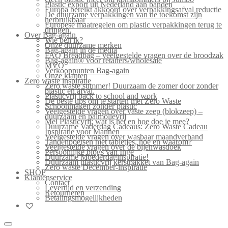
Plastic export uit Nederland aan banden
Europa bereikt akkoord over verpakkingsafval reductie
De duurzame verpakkingen van de toekomst zijn
herbruikbaar
Europese maatregelen om plastic verpakkingen terug te
dringen.
Over Bag-again
Wie ben ik?
Onze duurzame merken
Bag-again in de media
FAQ Breadbag – veelgestelde vragen over de broodzak
Bag-again® voor retailers/wholesale
MVO
Verkooppunten Bag-again
Onze klanten
Zero waste inspiratie
Zero waste summer! Duurzaam de zomer door zonder
plastic en afval.
Plasticvrij back to school and work
De beste tips om te starten met Zero Waste
Schoonmaken zonder plastic
Veelgestelde vragen over vaste zeep (blokzeep) –
duurzaam en palmolievrij
Mei Plasticvrij: wat is het en hoe doe je mee?
Duurzame Vaderdag Cadeaus: Zero Waste Cadeau
Inspiratie voor Mannen
Veelgestelde vragen over wasbaar maandverband
Tandenpoetsen met tabletjes, hoe en waarom?
Veelgestelde vragen over de bijenwasdoek
Persoonlijke blogs van Inge
Duurzame Moederdaginspiratie!
Duurzaam plasticvrij kerstpakket van Bag-again
Zero waste December-inspiratie
SHOP
Klantenservice
Contact
Levertijd en verzending
Retourneren
Betalingsmogelijkheden