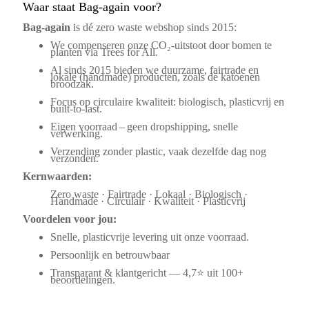
Waar staat Bag-again voor?
Bag‑again
is dé zero waste webshop sinds 2015:
We compenseren onze CO₂-uitstoot door bomen te
planten via Trees for All.
Al sinds 2015 bieden we duurzame, fairtrade en
lokale (handmade) producten, zoals de katoenen
broodzak.
Focus op circulaire kwaliteit: biologisch, plasticvrij en
built-to-last.
Eigen voorraad – geen dropshipping, snelle
verwerking.
Verzending zonder plastic, vaak dezelfde dag nog
verzonden.
Kernwaarden:
Zero waste · Fairtrade · Lokaal · Biologisch ·
Handmade · Circulair · Kwaliteit · Plasticvrij
Voordelen voor jou:
Snelle, plasticvrije levering uit onze voorraad.
Persoonlijk en betrouwbaar
Transparant & klantgericht — 4,7⭐ uit 100+
beoordelingen.