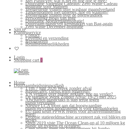
Mei Plasticvrij: wat is het en hoe doe je mee?
Duurzame Vaderdag Cadeaus: Zero Waste Cadeau
Inspiratie voor Mannen
Veelgestelde vragen over wasbaar maandverband
Tandenpoetsen met tabletjes, hoe en waarom?
Veelgestelde vragen over de bijenwasdoek
Persoonlijke blogs van Inge
Duurzame Moederdaginspiratie!
Duurzaam plasticvrij kerstpakket van Bag-again
Zero waste December-inspiratie
SHOP
Klantenservice
Contact
Levertijd en verzending
Retourneren
Betalingsmogelijkheden
Login
Shopping cart
0
Home
Duurzaamheidsnieuwsflash
1 t/m 7 juni 2026 Week zonder afval
Repaircafés: cursus leren repareren?
VN verdrag over plastic geklapt, hoe nu verder?
De jaarlijkse Week Zonder Afval: 19-25 mei 2025
Afschaffen plastictaks is stap terug tegen
plasticvervuiling
Nieuwe LCA toont aan dat hoogwaardige
plasticrecycling noodzakelijk is voor klimaatdoelen
EU-raad keurt PPWR regels voor afvalvermindering
goed!
Droppie statiegeldmachine accepteert zak vol blikjes en
flesjes
Sinds 2019 viste The Ocean Clean-up al 10 miljoen kg
plastic uit rivieren en oceanen!
Geen plastic meer om komkommers bij Jumbo