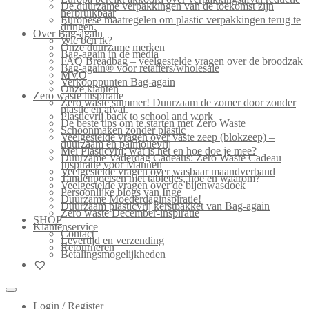
De duurzame verpakkingen van de toekomst zijn
herbruikbaar
Europese maatregelen om plastic verpakkingen terug te
dringen.
Over Bag-again
Wie ben ik?
Onze duurzame merken
Bag-again in de media
FAQ Breadbag – veelgestelde vragen over de broodzak
Bag-again® voor retailers/wholesale
MVO
Verkooppunten Bag-again
Onze klanten
Zero waste inspiratie
Zero waste summer! Duurzaam de zomer door zonder
plastic en afval.
Plasticvrij back to school and work
De beste tips om te starten met Zero Waste
Schoonmaken zonder plastic
Veelgestelde vragen over vaste zeep (blokzeep) –
duurzaam en palmolievrij
Mei Plasticvrij: wat is het en hoe doe je mee?
Duurzame Vaderdag Cadeaus: Zero Waste Cadeau
Inspiratie voor Mannen
Veelgestelde vragen over wasbaar maandverband
Tandenpoetsen met tabletjes, hoe en waarom?
Veelgestelde vragen over de bijenwasdoek
Persoonlijke blogs van Inge
Duurzame Moederdaginspiratie!
Duurzaam plasticvrij kerstpakket van Bag-again
Zero waste December-inspiratie
SHOP
Klantenservice
Contact
Levertijd en verzending
Retourneren
Betalingsmogelijkheden
Login / Register