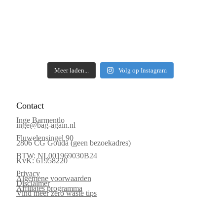
Meer laden...
Volg op Instagram
Contact
Inge Barmentlo
inge@bag-again.nl
Fluwelensingel 90
2806 CG Gouda (geen bezoekadres)
BTW: NL001969030B24
KvK: 61958220
Privacy
Algemene voorwaarden
Disclaimer
Affiliates programma
Vind meer zero waste tips