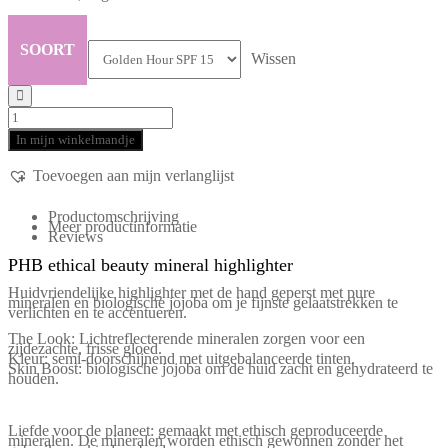
SOORT
Wissen
In mijn winkelmandje
Toevoegen aan mijn verlanglijst
Productomschrijving
Meer productinformatie
Reviews
PHB ethical beauty mineral highlighter
Huidvriendelijke highlighter met de hand geperst met pure
mineralen en biologische jojoba om je fijnste gelaatstrekken te
verlichten en te accentueren.
The Look: Lichtreflecterende mineralen zorgen voor een
zijdezachte, frisse gloed.
Kleur: semi-doorschijnend met uitgebalanceerde tinten.
Skin Boost: biologische jojoba om de huid zacht en gehydrateerd te
houden.
Liefde voor de planeet: gemaakt met ethisch geproduceerde
mineralen. De mineralen worden ethisch gewonnen zonder het