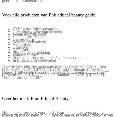
gebruik van kinderarbeid.
Voor alle producten van Phb ethical beauty geldt:
100% natuurlijke oorsprong
74% Biologische ingrediënten
Vegan gecertificeerd
Halal gecertificeerd
Dierproefvrij
Zonder kinderarbeid
Alcohol vrij
Glutenvrij
Niet gmo
Plasticvrije verpakking
Watervrije formule
Zonder conserveermiddel / zelfconserverend
In Engeland geproduceerd
Ingrediënten Phb ethical beauty highlighter: Mica (77019), Iron
Oxides (CI 77491, CI 77492), Calcium Carbonate, Caprylic /
Capric Triglyceride (Coconut derived), Simmondsia Chinensis**
(Organic Jojoba), May Contain: Titanium Dioxide (CI 77891),
Ultramarines (Cl 77007)
Over het merk Phm Ethical Beauty
Hun unieke formules voor huid-, haar- en lichaamsverzorging
maken zij met de hand in hun fabriek aan de prachtige zuidkust van