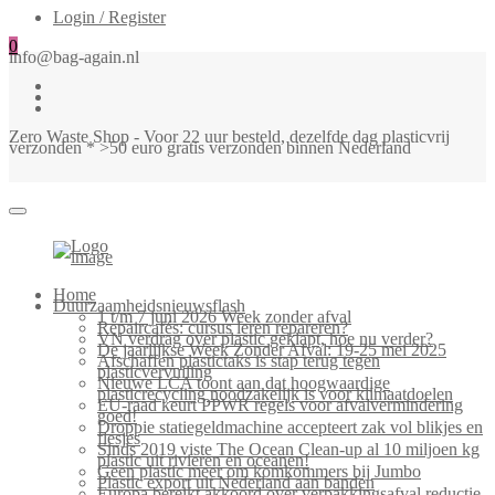
Login / Register
0
info@bag-again.nl
Zero Waste Shop - Voor 22 uur besteld, dezelfde dag plasticvrij
verzonden * >50 euro gratis verzonden binnen Nederland
Home
Duurzaamheidsnieuwsflash
1 t/m 7 juni 2026 Week zonder afval
Repaircafés: cursus leren repareren?
VN verdrag over plastic geklapt, hoe nu verder?
De jaarlijkse Week Zonder Afval: 19-25 mei 2025
Afschaffen plastictaks is stap terug tegen
plasticvervuiling
Nieuwe LCA toont aan dat hoogwaardige
plasticrecycling noodzakelijk is voor klimaatdoelen
EU-raad keurt PPWR regels voor afvalvermindering
goed!
Droppie statiegeldmachine accepteert zak vol blikjes en
flesjes
Sinds 2019 viste The Ocean Clean-up al 10 miljoen kg
plastic uit rivieren en oceanen!
Geen plastic meer om komkommers bij Jumbo
Plastic export uit Nederland aan banden
Europa bereikt akkoord over verpakkingsafval reductie