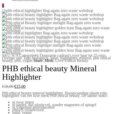
0
SKU
N/A
Categorieën
Duurzame cadeau's voor haar tot 25 euro
,
Overige sale
Tags
biologisch
,
halal
,
highlighter
,
mineral
,
pbh ethical
beauty
,
phb
,
vegan
Share:
Merk:
Love Ethical Beauty
PHB ethical beauty Mineral
Highlighter
€
18,00
€
15,00
Phb ethical beauty mineral highlighter. Hoogwaardige plasticvrije
highlighter van het luxe merk Phb ethical beauty. De laatste stuks!
in twee tinten
in papier, dus plasticvrij, zonder magneten of spiegel
in Engeland geproduceerd
ethisch veranwoord
halal, vegan