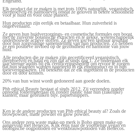
Engeland.
Elk product dat ze maken is met trots 100% natuurlijk, veganistisch,
dierproefvrij en palmolievrij omdat ze geloven in betere schoonheid
voor je huid en voor onze planeet.
Hun producten zijn eerlijk en betaalbaar. Hun zuiverheid is
ongeëvenaard.
Ze geven hun huidverzorgings- en cosmetische formules een boost
met de zuiverste botanische extracten en te gekke, wetenschappelijk
onderbouwde actieve stoffen. Ze geven jou een tastbaar resultaat
door hun zorgvuldige samenstelling van hun producten. Zo hebben
ze een positieve invloed op de gezondheid en harmonie van jouw
huid.
Alle producten die ze maken zijn gecertificeerd veganistisch,
dierproefvrij en halal en zijn dat al sinds dag 1. Ze ondergaan elk
jaar strenge audits bij elk certificeringsbedrijf om ervoor te zorgen
dat hun waarden worden nageleefd in elk eindproduct en in hun
toeleveringsketen. Dit betekent dat ze elk ingrediënt in de producten
door en door kennen.
20% van hun winst wordt gedoneerd aan goede doelen.
Phb ethical Beauty bestaat al sinds 2012. Zij verzenden zonder
onnodig foldermateriaal en zonder plastic naar hun (zakelijke)
klanten, maar gebruiken bijv. papiersnippers.
Ken je de andere producten van Phb ethical beauty al? Zoals de
browpowder
,
matte powder
en
glow powder.
Ons andere zero waste make-up merk is Boho green make-up
aangevuld met Benecos. Kijk eens naar de voordelige
vegan en
biologische oogpotloden
en
wenkbrauwpotloden van Benecos
.