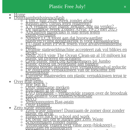
+
Plastic Free July!
Home
Duurzaamheidsnieuwsflash
1 t/m 7 juni 2026 Week zonder afval
Repaircafés: cursus leren repareren?
VN verdrag over plastic geklapt, hoe nu verder?
De jaarlijkse Week Zonder Afval: 19-25 mei 2025
Afschaffen plastictaks is stap terug tegen
plasticvervuiling
Nieuwe LCA toont aan dat hoogwaardige
plasticrecycling noodzakelijk is voor klimaatdoelen
EU-raad keurt PPWR regels voor afvalvermindering
goed!
Droppie statiegeldmachine accepteert zak vol blikjes en
flesjes
Sinds 2019 viste The Ocean Clean-up al 10 miljoen kg
plastic uit rivieren en oceanen!
Geen plastic meer om komkommers bij Jumbo
Plastic export uit Nederland aan banden
Europa bereikt akkoord over verpakkingsafval reductie
De duurzame verpakkingen van de toekomst zijn
herbruikbaar
Europese maatregelen om plastic verpakkingen terug te
dringen.
Over Bag-again
Wie ben ik?
Onze duurzame merken
Bag-again in de media
FAQ Breadbag – veelgestelde vragen over de broodzak
Bag-again® voor retailers/wholesale
MVO
Verkooppunten Bag-again
Onze klanten
Zero waste inspiratie
Zero waste summer! Duurzaam de zomer door zonder
plastic en afval.
Plasticvrij back to school and work
De beste tips om te starten met Zero Waste
Schoonmaken zonder plastic
Veelgestelde vragen over vaste zeep (blokzeep) –
duurzaam en palmolievrij