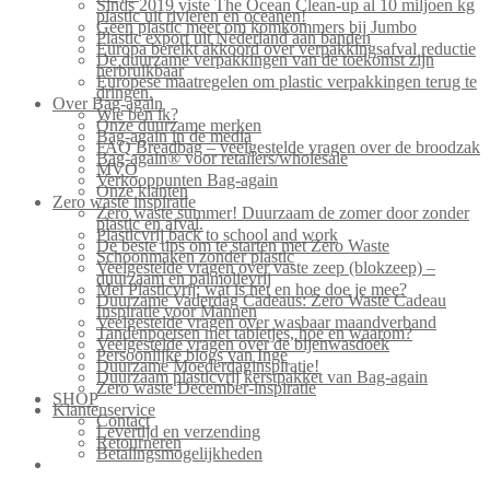
Sinds 2019 viste The Ocean Clean-up al 10 miljoen kg
plastic uit rivieren en oceanen!
Geen plastic meer om komkommers bij Jumbo
Plastic export uit Nederland aan banden
Europa bereikt akkoord over verpakkingsafval reductie
De duurzame verpakkingen van de toekomst zijn
herbruikbaar
Europese maatregelen om plastic verpakkingen terug te
dringen.
Over Bag-again
Wie ben ik?
Onze duurzame merken
Bag-again in de media
FAQ Breadbag – veelgestelde vragen over de broodzak
Bag-again® voor retailers/wholesale
MVO
Verkooppunten Bag-again
Onze klanten
Zero waste inspiratie
Zero waste summer! Duurzaam de zomer door zonder
plastic en afval.
Plasticvrij back to school and work
De beste tips om te starten met Zero Waste
Schoonmaken zonder plastic
Veelgestelde vragen over vaste zeep (blokzeep) –
duurzaam en palmolievrij
Mei Plasticvrij: wat is het en hoe doe je mee?
Duurzame Vaderdag Cadeaus: Zero Waste Cadeau
Inspiratie voor Mannen
Veelgestelde vragen over wasbaar maandverband
Tandenpoetsen met tabletjes, hoe en waarom?
Veelgestelde vragen over de bijenwasdoek
Persoonlijke blogs van Inge
Duurzame Moederdaginspiratie!
Duurzaam plasticvrij kerstpakket van Bag-again
Zero waste December-inspiratie
SHOP
Klantenservice
Contact
Levertijd en verzending
Retourneren
Betalingsmogelijkheden