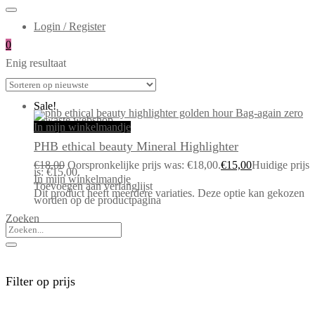
Login / Register
0
Enig resultaat
Sale!
In mijn winkelmandje
PHB ethical beauty Mineral Highlighter
€
18,00
Oorspronkelijke prijs was: €18,00.
€
15,00
Huidige prijs
is: €15,00.
In mijn winkelmandje
Toevoegen aan verlanglijst
Dit product heeft meerdere variaties. Deze optie kan gekozen
worden op de productpagina
Zoeken
Filter op prijs