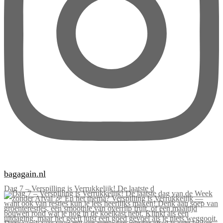
bagagain.nl
Dag 7 – Verspilling is Verrukkelijk! De laatste d