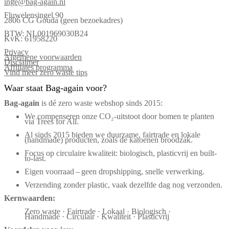
inge@bag-again.nl
Fluwelensingel 90
2806 CG Gouda (geen bezoekadres)
BTW: NL001969030B24
KvK: 61958220
Privacy
Algemene voorwaarden
Disclaimer
Affiliates programma
Vind meer zero waste tips
Waar staat Bag-again voor?
Bag‑again
is dé zero waste webshop sinds 2015:
We compenseren onze CO₂-uitstoot door bomen te planten
via Trees for All.
Al sinds 2015 bieden we duurzame, fairtrade en lokale
(handmade) producten, zoals de katoenen broodzak.
Focus op circulaire kwaliteit: biologisch, plasticvrij en built-
to-last.
Eigen voorraad – geen dropshipping, snelle verwerking.
Verzending zonder plastic, vaak dezelfde dag nog verzonden.
Kernwaarden:
Zero waste · Fairtrade · Lokaal · Biologisch ·
Handmade · Circulair · Kwaliteit · Plasticvrij