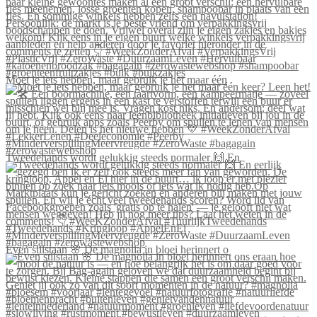
Moet je iets hebben, maar gebruik je het maar één
Tweedehands wordt gelukkig steeds normaler 🙌 En
Even stilstaan 🌸 De magnolia in bloei herinnert o