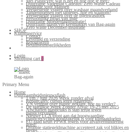
Mei Plasticvrij: wat is het en hoe doe je mee?
Duurzame Vaderdag Cadeaus: Zero Waste Cadeau
Inspiratie voor Mannen
Veelgestelde vragen over wasbaar maandverband
Tandenpoetsen met tabletjes, hoe en waarom?
Veelgestelde vragen over de bijenwasdoek
Persoonlijke blogs van Inge
Duurzame Moederdaginspiratie!
Duurzaam plasticvrij kerstpakket van Bag-again
Zero waste December-inspiratie
SHOP
Klantenservice
Contact
Levertijd en verzending
Retourneren
Betalingsmogelijkheden
Login
Shopping cart
0
Bag-again
Primary Menu
Home
Duurzaamheidsnieuwsflash
1 t/m 7 juni 2026 Week zonder afval
Repaircafés: cursus leren repareren?
VN verdrag over plastic geklapt, hoe nu verder?
De jaarlijkse Week Zonder Afval: 19-25 mei 2025
Afschaffen plastictaks is stap terug tegen
plasticvervuiling
Nieuwe LCA toont aan dat hoogwaardige
plasticrecycling noodzakelijk is voor klimaatdoelen
EU-raad keurt PPWR regels voor afvalvermindering
goed!
Droppie statiegeldmachine accepteert zak vol blikjes en
flesjes