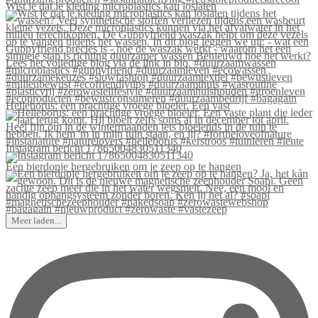
Wist je dat je kleding microplastics kan loslaten
Helleborus: een prachtige vroege bloeier. Een vast
Instagram bericht 17865004830511340
Een bierdopje hergebruiken om je zeep op te hangen
Meer laden...