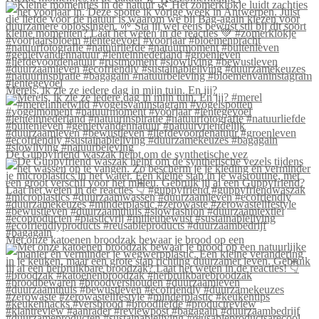
Merels, ik zie ze iedere dag in mijn tuin. En jij?
De Guppyfriend waszak helpt om de synthetische vez
Met onze katoenen broodzak bewaar je brood op een