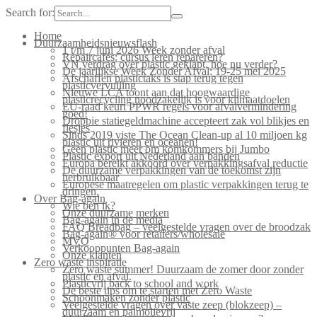
Search for:
Home
Duurzaamheidsnieuwsflash
1 t/m 7 juni 2026 Week zonder afval
Repaircafés: cursus leren repareren?
VN verdrag over plastic geklapt, hoe nu verder?
De jaarlijkse Week Zonder Afval: 19-25 mei 2025
Afschaffen plastictaks is stap terug tegen
plasticvervuiling
Nieuwe LCA toont aan dat hoogwaardige
plasticrecycling noodzakelijk is voor klimaatdoelen
EU-raad keurt PPWR regels voor afvalvermindering
goed!
Droppie statiegeldmachine accepteert zak vol blikjes en
flesjes
Sinds 2019 viste The Ocean Clean-up al 10 miljoen kg
plastic uit rivieren en oceanen!
Geen plastic meer om komkommers bij Jumbo
Plastic export uit Nederland aan banden
Europa bereikt akkoord over verpakkingsafval reductie
De duurzame verpakkingen van de toekomst zijn
herbruikbaar
Europese maatregelen om plastic verpakkingen terug te
dringen.
Over Bag-again
Wie ben ik?
Onze duurzame merken
Bag-again in de media
FAQ Breadbag – veelgestelde vragen over de broodzak
Bag-again® voor retailers/wholesale
MVO
Verkooppunten Bag-again
Onze klanten
Zero waste inspiratie
Zero waste summer! Duurzaam de zomer door zonder
plastic en afval.
Plasticvrij back to school and work
De beste tips om te starten met Zero Waste
Schoonmaken zonder plastic
Veelgestelde vragen over vaste zeep (blokzeep) –
duurzaam en palmolievrij