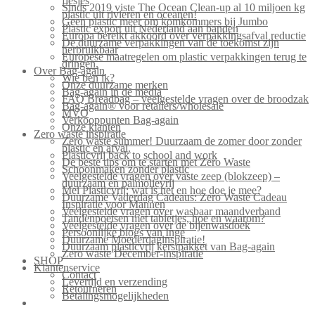
flesjes
Sinds 2019 viste The Ocean Clean-up al 10 miljoen kg
plastic uit rivieren en oceanen!
Geen plastic meer om komkommers bij Jumbo
Plastic export uit Nederland aan banden
Europa bereikt akkoord over verpakkingsafval reductie
De duurzame verpakkingen van de toekomst zijn
herbruikbaar
Europese maatregelen om plastic verpakkingen terug te
dringen.
Over Bag-again
Wie ben ik?
Onze duurzame merken
Bag-again in de media
FAQ Breadbag – veelgestelde vragen over de broodzak
Bag-again® voor retailers/wholesale
MVO
Verkooppunten Bag-again
Onze klanten
Zero waste inspiratie
Zero waste summer! Duurzaam de zomer door zonder
plastic en afval.
Plasticvrij back to school and work
De beste tips om te starten met Zero Waste
Schoonmaken zonder plastic
Veelgestelde vragen over vaste zeep (blokzeep) –
duurzaam en palmolievrij
Mei Plasticvrij: wat is het en hoe doe je mee?
Duurzame Vaderdag Cadeaus: Zero Waste Cadeau
Inspiratie voor Mannen
Veelgestelde vragen over wasbaar maandverband
Tandenpoetsen met tabletjes, hoe en waarom?
Veelgestelde vragen over de bijenwasdoek
Persoonlijke blogs van Inge
Duurzame Moederdaginspiratie!
Duurzaam plasticvrij kerstpakket van Bag-again
Zero waste December-inspiratie
SHOP
Klantenservice
Contact
Levertijd en verzending
Retourneren
Betalingsmogelijkheden