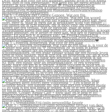
Dag 6 – Gelukkig met Genoeg Genoeg. Wat een fijn
Dag 5 – Heerlijk Hergebruik Wat voor de één klaar
Dag 4 – Rake Reparaties Weggooien is zo makkelijk
Dag 3 – VerpakkingsVrij (mijn persoonlijke favorie