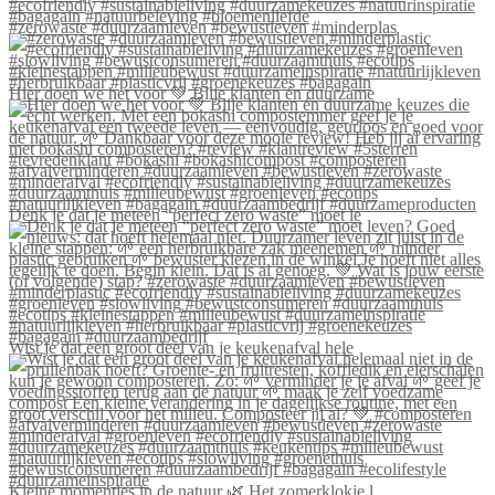
#zerowaste #duurzaamleven #bewustleven #minderplas
Hier doen we het voor 💚 Blije klanten én duurzame
Denk je dat je meteen “perfect zero waste” moet le
Wist je dat een groot deel van je keukenafval hele
Kleine momentjes in de natuur 🌿 Het zomerklokje l