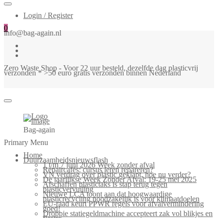
Login / Register
0
info@bag-again.nl
Zero Waste Shop - Voor 22 uur besteld, dezelfde dag plasticvrij
verzonden * >50 euro gratis verzonden binnen Nederland
Bag-again
Primary Menu
Home
Duurzaamheidsnieuwsflash
1 t/m 7 juni 2026 Week zonder afval
Repaircafés: cursus leren repareren?
VN verdrag over plastic geklapt, hoe nu verder?
De jaarlijkse Week Zonder Afval: 19-25 mei 2025
Afschaffen plastictaks is stap terug tegen
plasticvervuiling
Nieuwe LCA toont aan dat hoogwaardige
plasticrecycling noodzakelijk is voor klimaatdoelen
EU-raad keurt PPWR regels voor afvalvermindering
goed!
Droppie statiegeldmachine accepteert zak vol blikjes en