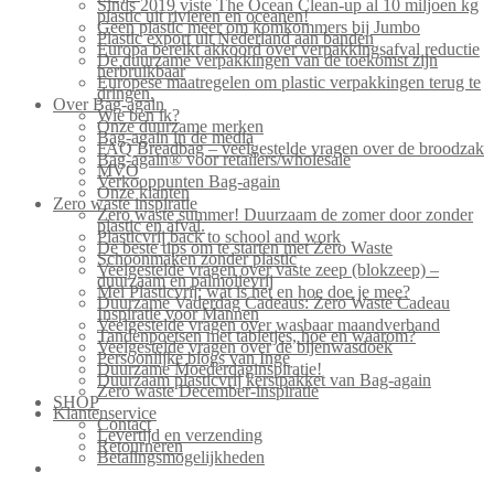
Sinds 2019 viste The Ocean Clean-up al 10 miljoen kg
plastic uit rivieren en oceanen!
Geen plastic meer om komkommers bij Jumbo
Plastic export uit Nederland aan banden
Europa bereikt akkoord over verpakkingsafval reductie
De duurzame verpakkingen van de toekomst zijn
herbruikbaar
Europese maatregelen om plastic verpakkingen terug te
dringen.
Over Bag-again
Wie ben ik?
Onze duurzame merken
Bag-again in de media
FAQ Breadbag – veelgestelde vragen over de broodzak
Bag-again® voor retailers/wholesale
MVO
Verkooppunten Bag-again
Onze klanten
Zero waste inspiratie
Zero waste summer! Duurzaam de zomer door zonder
plastic en afval.
Plasticvrij back to school and work
De beste tips om te starten met Zero Waste
Schoonmaken zonder plastic
Veelgestelde vragen over vaste zeep (blokzeep) –
duurzaam en palmolievrij
Mei Plasticvrij: wat is het en hoe doe je mee?
Duurzame Vaderdag Cadeaus: Zero Waste Cadeau
Inspiratie voor Mannen
Veelgestelde vragen over wasbaar maandverband
Tandenpoetsen met tabletjes, hoe en waarom?
Veelgestelde vragen over de bijenwasdoek
Persoonlijke blogs van Inge
Duurzame Moederdaginspiratie!
Duurzaam plasticvrij kerstpakket van Bag-again
Zero waste December-inspiratie
SHOP
Klantenservice
Contact
Levertijd en verzending
Retourneren
Betalingsmogelijkheden