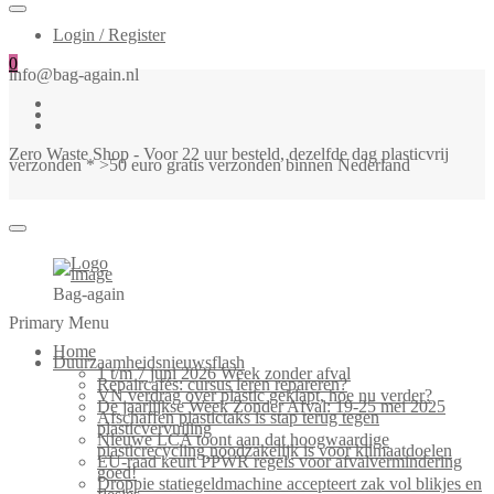
Login / Register
0
info@bag-again.nl
Zero Waste Shop - Voor 22 uur besteld, dezelfde dag plasticvrij
verzonden * >50 euro gratis verzonden binnen Nederland
Bag-again
Primary Menu
Home
Duurzaamheidsnieuwsflash
1 t/m 7 juni 2026 Week zonder afval
Repaircafés: cursus leren repareren?
VN verdrag over plastic geklapt, hoe nu verder?
De jaarlijkse Week Zonder Afval: 19-25 mei 2025
Afschaffen plastictaks is stap terug tegen
plasticvervuiling
Nieuwe LCA toont aan dat hoogwaardige
plasticrecycling noodzakelijk is voor klimaatdoelen
EU-raad keurt PPWR regels voor afvalvermindering
goed!
Droppie statiegeldmachine accepteert zak vol blikjes en