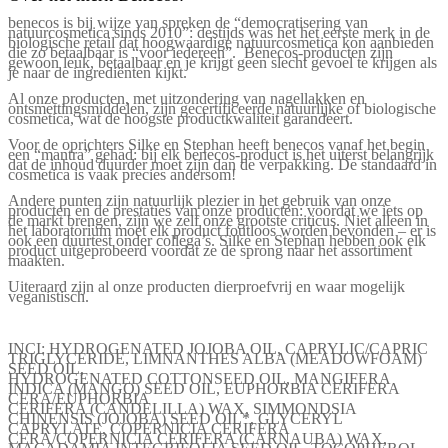
benecos is bij wijze van spreken de “democratisering van
natuurcosmetica sinds 2010”: destijds was het het eerste merk in de
biologische retail dat hoogwaardige natuurcosmetica kon aanbieden
die zo betaalbaar is “voor iedereen”. Benecos-producten zijn
gewoon leuk, betaalbaar en je krijgt geen slecht gevoel te krijgen als
je naar de ingrediënten kijkt.
Al onze producten, met uitzondering van nagellakken en
ontsmettingsmiddelen, zijn gecertificeerde natuurlijke of biologische
cosmetica, wat de hoogste productkwaliteit garandeert.
Voor de oprichters Silke en Stephan heeft benecos vanaf het begin
een “mantra” gehad: bij elk benecos-product is het uiterst belangrijk
dat de inhoud duurder moet zijn dan de verpakking. De standaard in
cosmetica is vaak precies andersom!
Andere punten zijn natuurlijk plezier in het gebruik van onze
producten en de prestaties van onze producten: voordat we iets op
de markt brengen, zijn we zelf onze grootste criticus. Niet alleen in
het laboratorium moet elk product foutloos worden bevonden – er is
ook een duurtest onder collega’s. Silke en Stephan hebben ook elk
product uitgeprobeerd voordat ze de sprong naar het assortiment
maakten.
Uiteraard zijn al onze producten dierproefvrij en waar mogelijk
veganistisch.
INCI: HYDROGENATED JOJOBA OIL, CAPRYLIC/CAPRIC
TRIGLYCERIDE, LIMNANTHES ALBA (MEADOWFOAM)
SEED OIL,
HYDROGENATED COTTONSEED OIL, MANGIFERA
INDICA (MANGO) SEED OIL, EUPHORBIA CERIFERA
CERA/EUPHORBIA
CERIFERA (CANDELILLA) WAX, SIMMONDSIA
CHINENSIS (JOJOBA) SEED OIL*, GLYCERYL
CAPRYLATE, COPERNICIA CERIFERA
CERA/COPERNICIA CERIFERA (CARNAUBA) WAX,