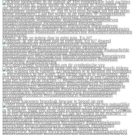
Merels, ik zie ze iedere dag in mijn tuin. En jij?
De Guppyfriend waszak helpt om de synthetische vez
Met onze katoenen broodzak bewaar je brood op een