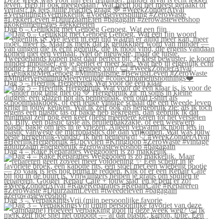
Dag 6 – Gelukkig met Genoeg Genoeg. Wat een fijn
Dag 5 – Heerlijk Hergebruik Wat voor de één klaar
Dag 4 – Rake Reparaties Weggooien is zo makkelijk
Dag 3 – VerpakkingsVrij (mijn persoonlijke favorie