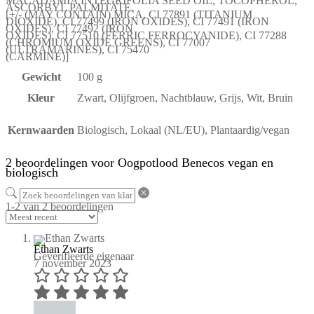
MACADAMIA INTEGRIFOLIA SEED OIL, TOCOPHEROL,
ASCORBYL PALMITATE,
[+/- (MAY CONTAIN) MICA, CI 77891 (TITANIUM
DIOXIDE), CI 77499 (IRON OXIDES), CI 77491 (IRON
OXIDES), CI 77492 (IRON
OXIDES), CI 77510 (FERRIC FERROCYANIDE), CI 77288
(CHROMIUM OXIDE GREENS), CI 77007
(ULTRAMARINES), CI 75470
(CARMINE)]
Gewicht
100 g
Kleur
Zwart, Olijfgroen, Nachtblauw, Grijs, Wit, Bruin
Kernwaarden
Biologisch, Lokaal (NL/EU), Plantaardig/vegan
2 beoordelingen voor
Oogpotlood Benecos vegan en
biologisch
1-2 van 2 beoordelingen
Ethan Zwarts
Geverifieerde eigenaar
7 november 2023