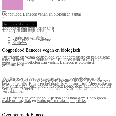
Oogpotlood Benecos vegan en biologisch aantal
In mijn winkelmandje
Toevoegen aan mijn verlanglijst
Toevoegen aan mijn verlanglijst
Productomschrijving
Meer productinformatie
Reviews
Oogpotlood Benecos vegan en biologisch
Duurzaam en vegan oogpotlood van het betaalbare en biologische
merk Benecos. De producten van Benecos worden niet op dieren
getest. De oogpotloden zijn vegan. Benecos is biologisch
gecertificeerd.
Van Benecos hebben we momenteel hun oogpotloden in het
assortiment omdat deze een goede kwaliteit hebben tegen een zeer
betaalbare prijs. En alleen het dopje is van kunststof. Meer make up
is te vinden van onze andere favoriet: Boho, deze gaan nog net iets
verder dan Benecos met name qua duurzaamheid van de
verpakkingen.
Wil je meer zien van Boho, kijk dan eens naar deze
Boho green
make-up nagellak
en
Boho green make-up lipsticks
.
Over het merk Benecos: