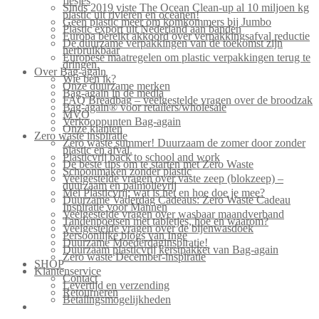
flesjes
Sinds 2019 viste The Ocean Clean-up al 10 miljoen kg
plastic uit rivieren en oceanen!
Geen plastic meer om komkommers bij Jumbo
Plastic export uit Nederland aan banden
Europa bereikt akkoord over verpakkingsafval reductie
De duurzame verpakkingen van de toekomst zijn
herbruikbaar
Europese maatregelen om plastic verpakkingen terug te
dringen.
Over Bag-again
Wie ben ik?
Onze duurzame merken
Bag-again in de media
FAQ Breadbag – veelgestelde vragen over de broodzak
Bag-again® voor retailers/wholesale
MVO
Verkooppunten Bag-again
Onze klanten
Zero waste inspiratie
Zero waste summer! Duurzaam de zomer door zonder
plastic en afval.
Plasticvrij back to school and work
De beste tips om te starten met Zero Waste
Schoonmaken zonder plastic
Veelgestelde vragen over vaste zeep (blokzeep) –
duurzaam en palmolievrij
Mei Plasticvrij: wat is het en hoe doe je mee?
Duurzame Vaderdag Cadeaus: Zero Waste Cadeau
Inspiratie voor Mannen
Veelgestelde vragen over wasbaar maandverband
Tandenpoetsen met tabletjes, hoe en waarom?
Veelgestelde vragen over de bijenwasdoek
Persoonlijke blogs van Inge
Duurzame Moederdaginspiratie!
Duurzaam plasticvrij kerstpakket van Bag-again
Zero waste December-inspiratie
SHOP
Klantenservice
Contact
Levertijd en verzending
Retourneren
Betalingsmogelijkheden