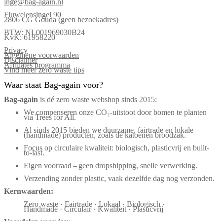
inge@bag-again.nl
Fluwelensingel 90
2806 CG Gouda (geen bezoekadres)
BTW: NL001969030B24
KvK: 61958220
Privacy
Algemene voorwaarden
Disclaimer
Affiliates programma
Vind meer zero waste tips
Waar staat Bag-again voor?
Bag‑again
is dé zero waste webshop sinds 2015:
We compenseren onze CO₂-uitstoot door bomen te planten
via Trees for All.
Al sinds 2015 bieden we duurzame, fairtrade en lokale
(handmade) producten, zoals de katoenen broodzak.
Focus op circulaire kwaliteit: biologisch, plasticvrij en built-
to-last.
Eigen voorraad – geen dropshipping, snelle verwerking.
Verzending zonder plastic, vaak dezelfde dag nog verzonden.
Kernwaarden:
Zero waste · Fairtrade · Lokaal · Biologisch ·
Handmade · Circulair · Kwaliteit · Plasticvrij