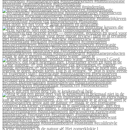
#zerowaste #duurzaamleven #bewustleven #minderplas
Hier doen we het voor 💚 Blije klanten én duurzame
Denk je dat je meteen “perfect zero waste” moet le
Wist je dat een groot deel van je keukenafval hele
Kleine momentjes in de natuur 🌿 Het zomerklokje l