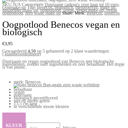
SKU
N/A
Categorieën
Duurzame cadeau's voor haar tot 10 euro
,
Oogmake-up
Tags
Benecos
,
biologisch
,
dierproefvrij
,
make up
,
natuurlijke make up
,
oogpotlood
,
vegan
,
vegan make-up
,
vegan
oogpotlood
,
zero waste make up
Share:
Merk:
Benecos
,
Benecos
Oogpotlood Benecos vegan en
biologisch
€
3,95
Gewaardeerd
4.50
op 5 gebaseerd op
2
klant waarderingen
(
klantbeoordelingen)
Duurzaam en vegan oogpotlood van Benecos met biologische
ingrediënten, zonder nare ingrediënten en zeer betaalbaar. Het dopje
is van plastic.
merk: Benecos
betaalbaar
vegan
duurzaam
biologisch gecertificeerd
niet op dieren getest
13,5 cm lang
in verschillende mooie kleuren
KLEUR
Wissen