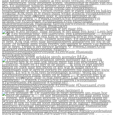
Moet je iets hebben, maar gebruik je het maar één
Tweedehands wordt gelukkig steeds normaler 🙌 En
Even stilstaan 🌸 De magnolia in bloei herinnert o