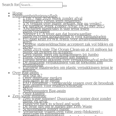
Search for:
Home
Duurzaamheidsnieuwsflash
1 t/m 7 juni 2026 Week zonder afval
Repaircafés: cursus leren repareren?
VN verdrag over plastic geklapt, hoe nu verder?
De jaarlijkse Week Zonder Afval: 19-25 mei 2025
Afschaffen plastictaks is stap terug tegen
plasticvervuiling
Nieuwe LCA toont aan dat hoogwaardige
plasticrecycling noodzakelijk is voor klimaatdoelen
EU-raad keurt PPWR regels voor afvalvermindering
goed!
Droppie statiegeldmachine accepteert zak vol blikjes en
flesjes
Sinds 2019 viste The Ocean Clean-up al 10 miljoen kg
plastic uit rivieren en oceanen!
Geen plastic meer om komkommers bij Jumbo
Plastic export uit Nederland aan banden
Europa bereikt akkoord over verpakkingsafval reductie
De duurzame verpakkingen van de toekomst zijn
herbruikbaar
Europese maatregelen om plastic verpakkingen terug te
dringen.
Over Bag-again
Wie ben ik?
Onze duurzame merken
Bag-again in de media
FAQ Breadbag – veelgestelde vragen over de broodzak
Bag-again® voor retailers/wholesale
MVO
Verkooppunten Bag-again
Onze klanten
Zero waste inspiratie
Zero waste summer! Duurzaam de zomer door zonder
plastic en afval.
Plasticvrij back to school and work
De beste tips om te starten met Zero Waste
Schoonmaken zonder plastic
Veelgestelde vragen over vaste zeep (blokzeep) –
duurzaam en palmolievrij