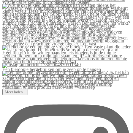
Wist je dat je kleding microplastics kan loslaten
Helleborus: een prachtige vroege bloeier. Een vast
Instagram bericht 17865004830511340
Een bierdopje hergebruiken om je zeep op te hangen
Meer laden...