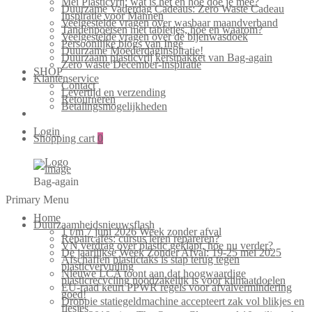
Mei Plasticvrij: wat is het en hoe doe je mee?
Duurzame Vaderdag Cadeaus: Zero Waste Cadeau
Inspiratie voor Mannen
Veelgestelde vragen over wasbaar maandverband
Tandenpoetsen met tabletjes, hoe en waarom?
Veelgestelde vragen over de bijenwasdoek
Persoonlijke blogs van Inge
Duurzame Moederdaginspiratie!
Duurzaam plasticvrij kerstpakket van Bag-again
Zero waste December-inspiratie
SHOP
Klantenservice
Contact
Levertijd en verzending
Retourneren
Betalingsmogelijkheden
Login
Shopping cart
0
Bag-again
Primary Menu
Home
Duurzaamheidsnieuwsflash
1 t/m 7 juni 2026 Week zonder afval
Repaircafés: cursus leren repareren?
VN verdrag over plastic geklapt, hoe nu verder?
De jaarlijkse Week Zonder Afval: 19-25 mei 2025
Afschaffen plastictaks is stap terug tegen
plasticvervuiling
Nieuwe LCA toont aan dat hoogwaardige
plasticrecycling noodzakelijk is voor klimaatdoelen
EU-raad keurt PPWR regels voor afvalvermindering
goed!
Droppie statiegeldmachine accepteert zak vol blikjes en
flesjes