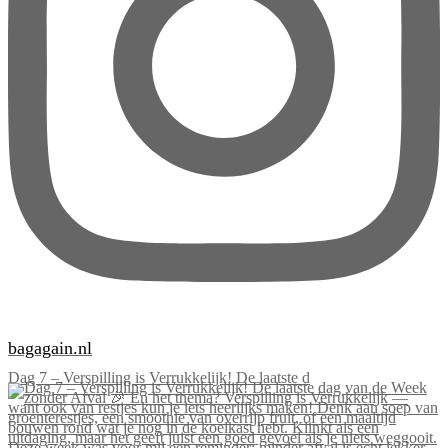
bagagain.nl
Dag 7 – Verspilling is Verrukkelijk! De laatste d