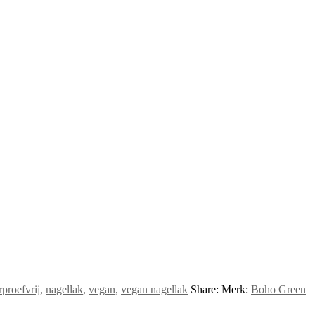
rproefvrij
,
nagellak
,
vegan
,
vegan nagellak
Share:
Merk:
Boho Green