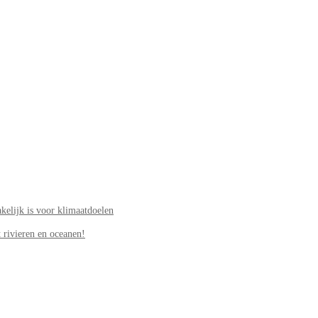
elijk is voor klimaatdoelen
 rivieren en oceanen!