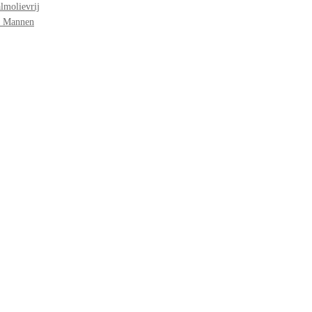
lmolievrij
r Mannen