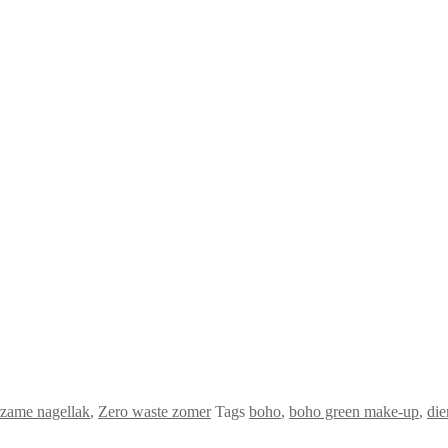
zame nagellak
,
Zero waste zomer
Tags
boho
,
boho green make-up
,
die