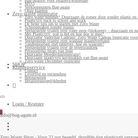
Bag-again® voor retailers/wholesale
MVO
Verkooppunten Bag-again
Onze klanten
Zero waste inspiratie
Zero waste summer! Duurzaam de zomer door zonder plastic en 
Plasticvrij back to school and work
De beste tips om te starten met Zero Waste
Schoonmaken zonder plastic
Veelgestelde vragen over vaste zeep (blokzeep) – duurzaam en pa
Mei Plasticvrij: wat is het en hoe doe je mee?
Duurzame Vaderdag Cadeaus: Zero Waste Cadeau Inspiratie voo
Veelgestelde vragen over wasbaar maandverband
Tandenpoetsen met tabletjes, hoe en waarom?
Veelgestelde vragen over de bijenwasdoek
Persoonlijke blogs van Inge
Duurzame Moederdaginspiratie!
Duurzaam plasticvrij kerstpakket van Bag-again
Zero waste December-inspiratie
SHOP
Klantenservice
Contact
Levertijd en verzending
Retourneren
Betalingsmogelijkheden
Login / Register
0
info@bag-again.nl
Zero Waste Shop - Voor 22 uur besteld, dezelfde dag plasticvrij verz