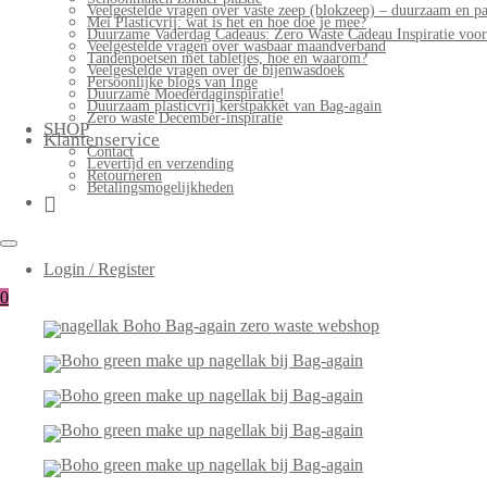
Veelgestelde vragen over vaste zeep (blokzeep) – duurzaam en pa
Mei Plasticvrij: wat is het en hoe doe je mee?
Duurzame Vaderdag Cadeaus: Zero Waste Cadeau Inspiratie voo
Veelgestelde vragen over wasbaar maandverband
Tandenpoetsen met tabletjes, hoe en waarom?
Veelgestelde vragen over de bijenwasdoek
Persoonlijke blogs van Inge
Duurzame Moederdaginspiratie!
Duurzaam plasticvrij kerstpakket van Bag-again
Zero waste December-inspiratie
SHOP
Klantenservice
Contact
Levertijd en verzending
Retourneren
Betalingsmogelijkheden
Login / Register
0