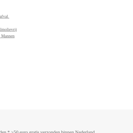
afval.
lmolievrij
r Mannen
onden * >50 euro gratis verzonden binnen Nederland