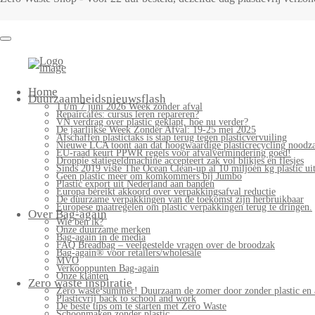
Bag-
again
Primary
Home
Menu
Duurzaamheidsnieuwsflash
1 t/m 7 juni 2026 Week zonder afval
Repaircafés: cursus leren repareren?
VN verdrag over plastic geklapt, hoe nu verder?
De jaarlijkse Week Zonder Afval: 19-25 mei 2025
Afschaffen plastictaks is stap terug tegen plasticvervuiling
Nieuwe LCA toont aan dat hoogwaardige plasticrecycling noodzak
EU-raad keurt PPWR regels voor afvalvermindering goed!
Droppie statiegeldmachine accepteert zak vol blikjes en flesjes
Sinds 2019 viste The Ocean Clean-up al 10 miljoen kg plastic uit
Geen plastic meer om komkommers bij Jumbo
Plastic export uit Nederland aan banden
Europa bereikt akkoord over verpakkingsafval reductie
De duurzame verpakkingen van de toekomst zijn herbruikbaar
Europese maatregelen om plastic verpakkingen terug te dringen.
Over Bag-again
Wie ben ik?
Onze duurzame merken
Bag-again in de media
FAQ Breadbag – veelgestelde vragen over de broodzak
Bag-again® voor retailers/wholesale
MVO
Verkooppunten Bag-again
Onze klanten
Zero waste inspiratie
Zero waste summer! Duurzaam de zomer door zonder plastic en 
Plasticvrij back to school and work
De beste tips om te starten met Zero Waste
Schoonmaken zonder plastic