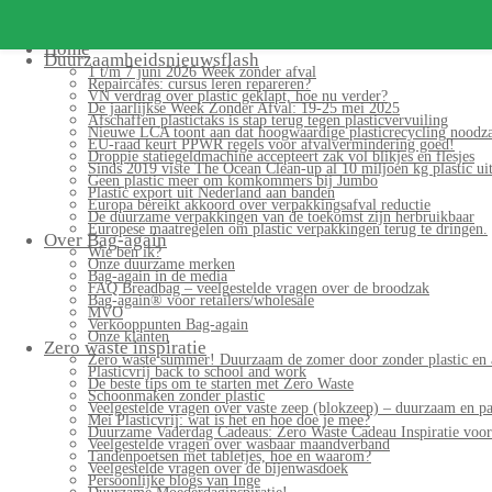
Search
for:
Home
Duurzaamheidsnieuwsflash
1 t/m 7 juni 2026 Week zonder afval
Repaircafés: cursus leren repareren?
VN verdrag over plastic geklapt, hoe nu verder?
De jaarlijkse Week Zonder Afval: 19-25 mei 2025
Afschaffen plastictaks is stap terug tegen plasticvervuiling
Nieuwe LCA toont aan dat hoogwaardige plasticrecycling noodzak
EU-raad keurt PPWR regels voor afvalvermindering goed!
Droppie statiegeldmachine accepteert zak vol blikjes en flesjes
Sinds 2019 viste The Ocean Clean-up al 10 miljoen kg plastic uit
Geen plastic meer om komkommers bij Jumbo
Plastic export uit Nederland aan banden
Europa bereikt akkoord over verpakkingsafval reductie
De duurzame verpakkingen van de toekomst zijn herbruikbaar
Europese maatregelen om plastic verpakkingen terug te dringen.
Over Bag-again
Wie ben ik?
Onze duurzame merken
Bag-again in de media
FAQ Breadbag – veelgestelde vragen over de broodzak
Bag-again® voor retailers/wholesale
MVO
Verkooppunten Bag-again
Onze klanten
Zero waste inspiratie
Zero waste summer! Duurzaam de zomer door zonder plastic en 
Plasticvrij back to school and work
De beste tips om te starten met Zero Waste
Schoonmaken zonder plastic
Veelgestelde vragen over vaste zeep (blokzeep) – duurzaam en pa
Mei Plasticvrij: wat is het en hoe doe je mee?
Duurzame Vaderdag Cadeaus: Zero Waste Cadeau Inspiratie voo
Veelgestelde vragen over wasbaar maandverband
Tandenpoetsen met tabletjes, hoe en waarom?
Veelgestelde vragen over de bijenwasdoek
Persoonlijke blogs van Inge