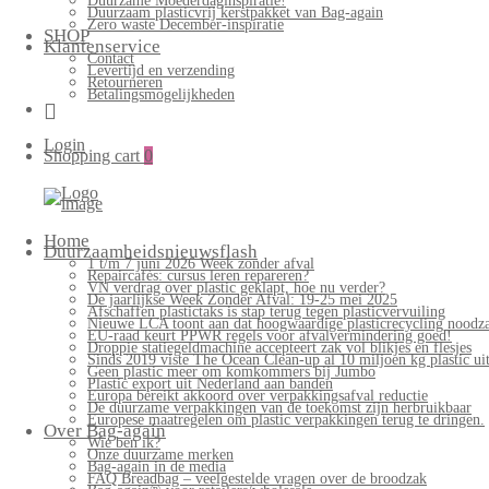
Duurzame Moederdaginspiratie!
Duurzaam plasticvrij kerstpakket van Bag-again
Zero waste December-inspiratie
SHOP
Klantenservice
Contact
Levertijd en verzending
Retourneren
Betalingsmogelijkheden
Login
Shopping cart
0
Bag-
again
Primary
Home
Menu
Duurzaamheidsnieuwsflash
1 t/m 7 juni 2026 Week zonder afval
Repaircafés: cursus leren repareren?
VN verdrag over plastic geklapt, hoe nu verder?
De jaarlijkse Week Zonder Afval: 19-25 mei 2025
Afschaffen plastictaks is stap terug tegen plasticvervuiling
Nieuwe LCA toont aan dat hoogwaardige plasticrecycling noodzak
EU-raad keurt PPWR regels voor afvalvermindering goed!
Droppie statiegeldmachine accepteert zak vol blikjes en flesjes
Sinds 2019 viste The Ocean Clean-up al 10 miljoen kg plastic uit
Geen plastic meer om komkommers bij Jumbo
Plastic export uit Nederland aan banden
Europa bereikt akkoord over verpakkingsafval reductie
De duurzame verpakkingen van de toekomst zijn herbruikbaar
Europese maatregelen om plastic verpakkingen terug te dringen.
Over Bag-again
Wie ben ik?
Onze duurzame merken
Bag-again in de media
FAQ Breadbag – veelgestelde vragen over de broodzak