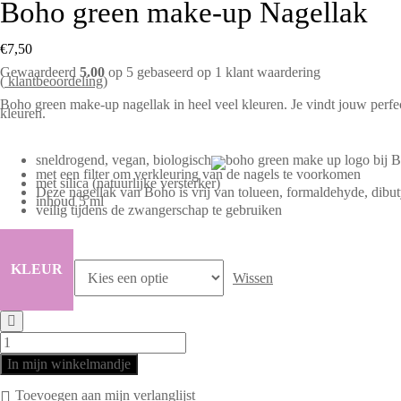
Boho green make-up Nagellak
€
7,50
Gewaardeerd
5.00
op 5 gebaseerd op
1
klant waardering
(
klantbeoordeling)
Boho green make-up nagellak in heel veel kleuren. Je vindt jouw perfec
kleuren.
sneldrogend, vegan, biologisch
met een filter om verkleuring van de nagels te voorkomen
met silica (natuurlijke versterker)
Deze nagellak van Boho is vrij van tolueen, formaldehyde, dibut
inhoud 5 ml
veilig tijdens de zwangerschap te gebruiken
KLEUR
Wissen
Boho
green
make-
up
In mijn winkelmandje
Nagellak
aantal
Toevoegen aan mijn verlanglijst