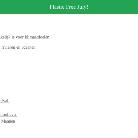
Plastic Free July!
elijk is voor klimaatdoelen
 rivieren en oceanen!
afval.
lmolievrij
r Mannen