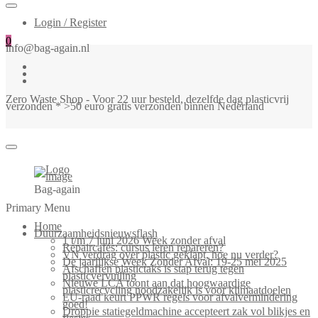
Login / Register
0
info@bag-again.nl
Zero Waste Shop - Voor 22 uur besteld, dezelfde dag plasticvrij
verzonden * >50 euro gratis verzonden binnen Nederland
Bag-again
Primary Menu
Home
Duurzaamheidsnieuwsflash
1 t/m 7 juni 2026 Week zonder afval
Repaircafés: cursus leren repareren?
VN verdrag over plastic geklapt, hoe nu verder?
De jaarlijkse Week Zonder Afval: 19-25 mei 2025
Afschaffen plastictaks is stap terug tegen
plasticvervuiling
Nieuwe LCA toont aan dat hoogwaardige
plasticrecycling noodzakelijk is voor klimaatdoelen
EU-raad keurt PPWR regels voor afvalvermindering
goed!
Droppie statiegeldmachine accepteert zak vol blikjes en