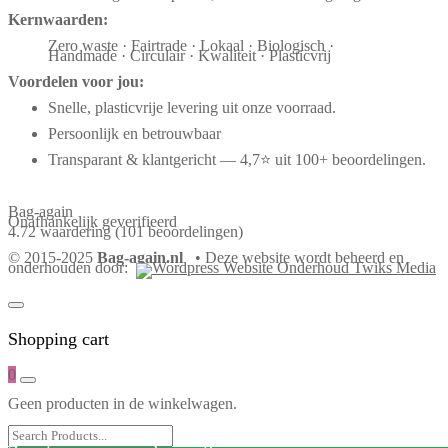
Kernwaarden:
Zero waste · Fairtrade · Lokaal · Biologisch ·
Handmade · Circulair · Kwaliteit · Plasticvrij
Voordelen voor jou:
Snelle, plasticvrije levering uit onze voorraad.
Persoonlijk en betrouwbaar
Transparant & klantgericht — 4,7⭐ uit 100+ beoordelingen.
Bag-again
Onafhankelijk geverifieerd
4.72 waardering
(101 beoordelingen)
© 2015-2025
Bag-again.nl
• Deze website wordt beheerd en
onderhouden door:
Shopping cart
0
Geen producten in de winkelwagen.