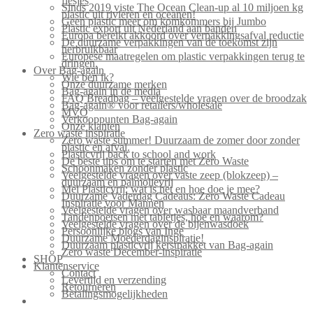
flesjes
Sinds 2019 viste The Ocean Clean-up al 10 miljoen kg
plastic uit rivieren en oceanen!
Geen plastic meer om komkommers bij Jumbo
Plastic export uit Nederland aan banden
Europa bereikt akkoord over verpakkingsafval reductie
De duurzame verpakkingen van de toekomst zijn
herbruikbaar
Europese maatregelen om plastic verpakkingen terug te
dringen.
Over Bag-again
Wie ben ik?
Onze duurzame merken
Bag-again in de media
FAQ Breadbag – veelgestelde vragen over de broodzak
Bag-again® voor retailers/wholesale
MVO
Verkooppunten Bag-again
Onze klanten
Zero waste inspiratie
Zero waste summer! Duurzaam de zomer door zonder
plastic en afval.
Plasticvrij back to school and work
De beste tips om te starten met Zero Waste
Schoonmaken zonder plastic
Veelgestelde vragen over vaste zeep (blokzeep) –
duurzaam en palmolievrij
Mei Plasticvrij: wat is het en hoe doe je mee?
Duurzame Vaderdag Cadeaus: Zero Waste Cadeau
Inspiratie voor Mannen
Veelgestelde vragen over wasbaar maandverband
Tandenpoetsen met tabletjes, hoe en waarom?
Veelgestelde vragen over de bijenwasdoek
Persoonlijke blogs van Inge
Duurzame Moederdaginspiratie!
Duurzaam plasticvrij kerstpakket van Bag-again
Zero waste December-inspiratie
SHOP
Klantenservice
Contact
Levertijd en verzending
Retourneren
Betalingsmogelijkheden