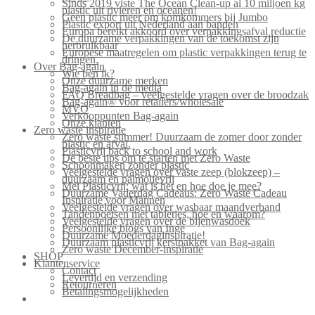
Sinds 2019 viste The Ocean Clean-up al 10 miljoen kg
plastic uit rivieren en oceanen!
Geen plastic meer om komkommers bij Jumbo
Plastic export uit Nederland aan banden
Europa bereikt akkoord over verpakkingsafval reductie
De duurzame verpakkingen van de toekomst zijn
herbruikbaar
Europese maatregelen om plastic verpakkingen terug te
dringen.
Over Bag-again
Wie ben ik?
Onze duurzame merken
Bag-again in de media
FAQ Breadbag – veelgestelde vragen over de broodzak
Bag-again® voor retailers/wholesale
MVO
Verkooppunten Bag-again
Onze klanten
Zero waste inspiratie
Zero waste summer! Duurzaam de zomer door zonder
plastic en afval.
Plasticvrij back to school and work
De beste tips om te starten met Zero Waste
Schoonmaken zonder plastic
Veelgestelde vragen over vaste zeep (blokzeep) –
duurzaam en palmolievrij
Mei Plasticvrij: wat is het en hoe doe je mee?
Duurzame Vaderdag Cadeaus: Zero Waste Cadeau
Inspiratie voor Mannen
Veelgestelde vragen over wasbaar maandverband
Tandenpoetsen met tabletjes, hoe en waarom?
Veelgestelde vragen over de bijenwasdoek
Persoonlijke blogs van Inge
Duurzame Moederdaginspiratie!
Duurzaam plasticvrij kerstpakket van Bag-again
Zero waste December-inspiratie
SHOP
Klantenservice
Contact
Levertijd en verzending
Retourneren
Betalingsmogelijkheden