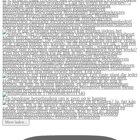
Wist je dat je kleding microplastics kan loslaten
Helleborus: een prachtige vroege bloeier. Een vast
Instagram bericht 17865004830511340
Een bierdopje hergebruiken om je zeep op te hangen
Meer laden...