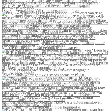
Dag 3 – VerpakkingsVrij (mijn persoonlijke favorie
Moet je iets hebben, maar gebruik je het maar één
Tweedehands wordt gelukkig steeds normaler 🙌 En
Even stilstaan 🌸 De magnolia in bloei herinnert o