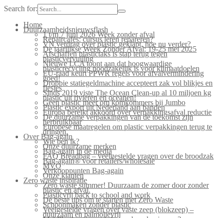
Search for:
Home
Duurzaamheidsnieuwsflash
1 t/m 7 juni 2026 Week zonder afval
Repaircafés: cursus leren repareren?
VN verdrag over plastic geklapt, hoe nu verder?
De jaarlijkse Week Zonder Afval: 19-25 mei 2025
Afschaffen plastictaks is stap terug tegen
plasticvervuiling
Nieuwe LCA toont aan dat hoogwaardige
plasticrecycling noodzakelijk is voor klimaatdoelen
EU-raad keurt PPWR regels voor afvalvermindering
goed!
Droppie statiegeldmachine accepteert zak vol blikjes en
flesjes
Sinds 2019 viste The Ocean Clean-up al 10 miljoen kg
plastic uit rivieren en oceanen!
Geen plastic meer om komkommers bij Jumbo
Plastic export uit Nederland aan banden
Europa bereikt akkoord over verpakkingsafval reductie
De duurzame verpakkingen van de toekomst zijn
herbruikbaar
Europese maatregelen om plastic verpakkingen terug te
dringen.
Over Bag-again
Wie ben ik?
Onze duurzame merken
Bag-again in de media
FAQ Breadbag – veelgestelde vragen over de broodzak
Bag-again® voor retailers/wholesale
MVO
Verkooppunten Bag-again
Onze klanten
Zero waste inspiratie
Zero waste summer! Duurzaam de zomer door zonder
plastic en afval.
Plasticvrij back to school and work
De beste tips om te starten met Zero Waste
Schoonmaken zonder plastic
Veelgestelde vragen over vaste zeep (blokzeep) –
duurzaam en palmolievrij