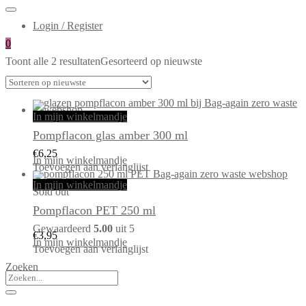
Login / Register
0
Toont alle 2 resultaten
Gesorteerd op nieuwste
In mijn winkelmandje
Pompflacon glas amber 300 ml
€
6,25
In mijn winkelmandje
Toevoegen aan verlanglijst
In mijn winkelmandje
Sold out
Pompflacon PET 250 ml
Gewaardeerd
5.00
uit 5
€
3,95
In mijn winkelmandje
Toevoegen aan verlanglijst
Zoeken