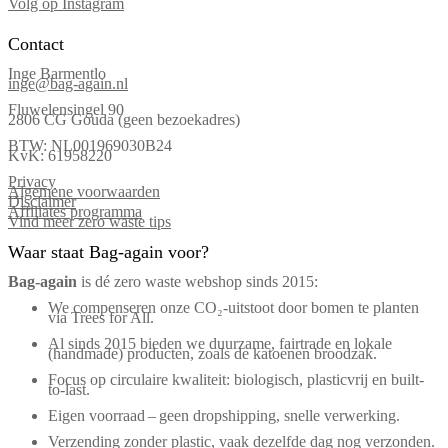
Volg op Instagram
Contact
Inge Barmentlo
inge@bag-again.nl
Fluwelensingel 90
2806 CG Gouda (geen bezoekadres)
BTW: NL001969030B24
KvK: 61958220
Privacy
Algemene voorwaarden
Disclaimer
Affiliates programma
Vind meer zero waste tips
Waar staat Bag-again voor?
Bag‑again
is dé zero waste webshop sinds 2015:
We compenseren onze CO₂-uitstoot door bomen te planten
via Trees for All.
Al sinds 2015 bieden we duurzame, fairtrade en lokale
(handmade) producten, zoals de katoenen broodzak.
Focus op circulaire kwaliteit: biologisch, plasticvrij en built-
to-last.
Eigen voorraad – geen dropshipping, snelle verwerking.
Verzending zonder plastic, vaak dezelfde dag nog verzonden.