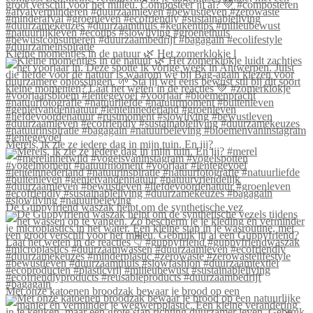
Kleine momentjes in de natuur 🌿 Het zomerklokje l
Merels, ik zie ze iedere dag in mijn tuin. En jij?
De Guppyfriend waszak helpt om de synthetische vez
Met onze katoenen broodzak bewaar je brood op een