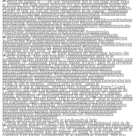
#zerowaste #duurzaamleven #bewustleven #minderplas
Hier doen we het voor 💚 Blije klanten én duurzame
Denk je dat je meteen “perfect zero waste” moet le
Wist je dat een groot deel van je keukenafval hele