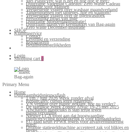
Mei Plasticvrij: wat is het en hoe doe je mee?
Duurzame Vaderdag Cadeaus: Zero Waste Cadeau
Inspiratie voor Mannen
Veelgestelde vragen over wasbaar maandverband
Tandenpoetsen met tabletjes, hoe en waarom?
Veelgestelde vragen over de bijenwasdoek
Persoonlijke blogs van Inge
Duurzame Moederdaginspiratie!
Duurzaam plasticvrij kerstpakket van Bag-again
Zero waste December-inspiratie
SHOP
Klantenservice
Contact
Levertijd en verzending
Retourneren
Betalingsmogelijkheden
Login
Shopping cart
0
Bag-again
Primary Menu
Home
Duurzaamheidsnieuwsflash
1 t/m 7 juni 2026 Week zonder afval
Repaircafés: cursus leren repareren?
VN verdrag over plastic geklapt, hoe nu verder?
De jaarlijkse Week Zonder Afval: 19-25 mei 2025
Afschaffen plastictaks is stap terug tegen
plasticvervuiling
Nieuwe LCA toont aan dat hoogwaardige
plasticrecycling noodzakelijk is voor klimaatdoelen
EU-raad keurt PPWR regels voor afvalvermindering
goed!
Droppie statiegeldmachine accepteert zak vol blikjes en
flesjes