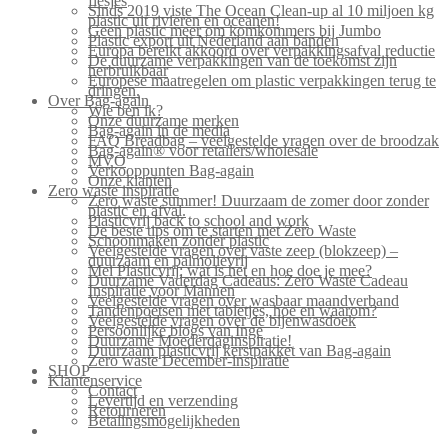
flesjes
Sinds 2019 viste The Ocean Clean-up al 10 miljoen kg
plastic uit rivieren en oceanen!
Geen plastic meer om komkommers bij Jumbo
Plastic export uit Nederland aan banden
Europa bereikt akkoord over verpakkingsafval reductie
De duurzame verpakkingen van de toekomst zijn
herbruikbaar
Europese maatregelen om plastic verpakkingen terug te
dringen.
Over Bag-again
Wie ben ik?
Onze duurzame merken
Bag-again in de media
FAQ Breadbag – veelgestelde vragen over de broodzak
Bag-again® voor retailers/wholesale
MVO
Verkooppunten Bag-again
Onze klanten
Zero waste inspiratie
Zero waste summer! Duurzaam de zomer door zonder
plastic en afval.
Plasticvrij back to school and work
De beste tips om te starten met Zero Waste
Schoonmaken zonder plastic
Veelgestelde vragen over vaste zeep (blokzeep) –
duurzaam en palmolievrij
Mei Plasticvrij: wat is het en hoe doe je mee?
Duurzame Vaderdag Cadeaus: Zero Waste Cadeau
Inspiratie voor Mannen
Veelgestelde vragen over wasbaar maandverband
Tandenpoetsen met tabletjes, hoe en waarom?
Veelgestelde vragen over de bijenwasdoek
Persoonlijke blogs van Inge
Duurzame Moederdaginspiratie!
Duurzaam plasticvrij kerstpakket van Bag-again
Zero waste December-inspiratie
SHOP
Klantenservice
Contact
Levertijd en verzending
Retourneren
Betalingsmogelijkheden