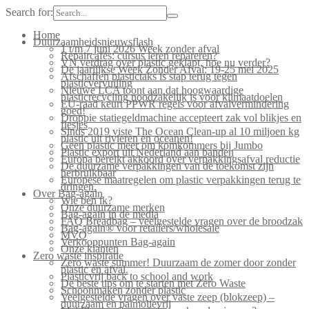
Search for:
Home
Duurzaamheidsnieuwsflash
1 t/m 7 juni 2026 Week zonder afval
Repaircafés: cursus leren repareren?
VN verdrag over plastic geklapt, hoe nu verder?
De jaarlijkse Week Zonder Afval: 19-25 mei 2025
Afschaffen plastictaks is stap terug tegen
plasticvervuiling
Nieuwe LCA toont aan dat hoogwaardige
plasticrecycling noodzakelijk is voor klimaatdoelen
EU-raad keurt PPWR regels voor afvalvermindering
goed!
Droppie statiegeldmachine accepteert zak vol blikjes en
flesjes
Sinds 2019 viste The Ocean Clean-up al 10 miljoen kg
plastic uit rivieren en oceanen!
Geen plastic meer om komkommers bij Jumbo
Plastic export uit Nederland aan banden
Europa bereikt akkoord over verpakkingsafval reductie
De duurzame verpakkingen van de toekomst zijn
herbruikbaar
Europese maatregelen om plastic verpakkingen terug te
dringen.
Over Bag-again
Wie ben ik?
Onze duurzame merken
Bag-again in de media
FAQ Breadbag – veelgestelde vragen over de broodzak
Bag-again® voor retailers/wholesale
MVO
Verkooppunten Bag-again
Onze klanten
Zero waste inspiratie
Zero waste summer! Duurzaam de zomer door zonder
plastic en afval.
Plasticvrij back to school and work
De beste tips om te starten met Zero Waste
Schoonmaken zonder plastic
Veelgestelde vragen over vaste zeep (blokzeep) –
duurzaam en palmolievrij