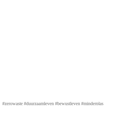
#zerowaste #duurzaamleven #bewustleven #minderplas