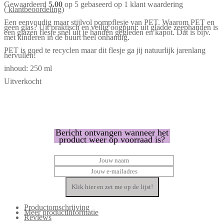
Gewaardeerd
5.00
op 5 gebaseerd op
1
klant waardering
(
klantbeoordeling)
Een eenvoudig maar stijlvol pompflesje van PET. Waarom PET en
geen glas? Uit praktisch en veilig oogpunt: uit gladde zeephanden is
een glazen flesje snel uit je handen gegleden en kapot. Dat is bijv.
met kinderen in de buurt heel onhandig.
PET is goed te recyclen maar dit flesje ga jij natuurlijk jarenlang
hervullen!
inhoud: 250 ml
Uitverkocht
Bericht ontvangen wanneer het
product weer op voorraad is?
Productomschrijving
Meer productinformatie
Reviews