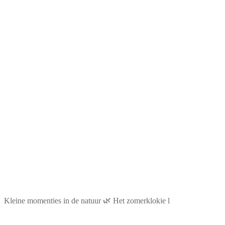
Kleine momentjes in de natuur 🌿 Het zomerklokje l