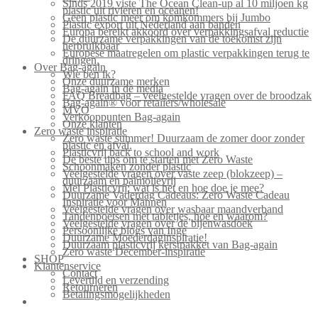
Sinds 2019 viste The Ocean Clean-up al 10 miljoen kg
plastic uit rivieren en oceanen!
Geen plastic meer om komkommers bij Jumbo
Plastic export uit Nederland aan banden
Europa bereikt akkoord over verpakkingsafval reductie
De duurzame verpakkingen van de toekomst zijn
herbruikbaar
Europese maatregelen om plastic verpakkingen terug te
dringen.
Over Bag-again
Wie ben ik?
Onze duurzame merken
Bag-again in de media
FAQ Breadbag – veelgestelde vragen over de broodzak
Bag-again® voor retailers/wholesale
MVO
Verkooppunten Bag-again
Onze klanten
Zero waste inspiratie
Zero waste summer! Duurzaam de zomer door zonder
plastic en afval.
Plasticvrij back to school and work
De beste tips om te starten met Zero Waste
Schoonmaken zonder plastic
Veelgestelde vragen over vaste zeep (blokzeep) –
duurzaam en palmolievrij
Mei Plasticvrij: wat is het en hoe doe je mee?
Duurzame Vaderdag Cadeaus: Zero Waste Cadeau
Inspiratie voor Mannen
Veelgestelde vragen over wasbaar maandverband
Tandenpoetsen met tabletjes, hoe en waarom?
Veelgestelde vragen over de bijenwasdoek
Persoonlijke blogs van Inge
Duurzame Moederdaginspiratie!
Duurzaam plasticvrij kerstpakket van Bag-again
Zero waste December-inspiratie
SHOP
Klantenservice
Contact
Levertijd en verzending
Retourneren
Betalingsmogelijkheden