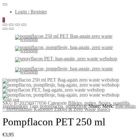
Login / Register
0
Sold out
SKU
8720256977056
Categorie
Blikjes, potjes, flesjes, soaplifts,
zeepplankjes
Tags
pompflacon
,
pompflesje
Share:
Merk:
Bag-again
– Herbruikbare Katoenen Zakjes & Zero Waste Basics
Pompflacon PET 250 ml
€
3,95