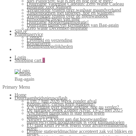
Mei Plasticvrij: wat is het en hoe doe je mee?
Duurzame Vaderdag Cadeaus: Zero Waste Cadeau
Inspiratie voor Mannen
Veelgestelde vragen over wasbaar maandverband
Tandenpoetsen met tabletjes, hoe en waarom?
Veelgestelde vragen over de bijenwasdoek
Persoonlijke blogs van Inge
Duurzame Moederdaginspiratie!
Duurzaam plasticvrij kerstpakket van Bag-again
Zero waste December-inspiratie
SHOP
Klantenservice
Contact
Levertijd en verzending
Retourneren
Betalingsmogelijkheden
Login
Shopping cart
0
Bag-again
Primary Menu
Home
Duurzaamheidsnieuwsflash
1 t/m 7 juni 2026 Week zonder afval
Repaircafés: cursus leren repareren?
VN verdrag over plastic geklapt, hoe nu verder?
De jaarlijkse Week Zonder Afval: 19-25 mei 2025
Afschaffen plastictaks is stap terug tegen
plasticvervuiling
Nieuwe LCA toont aan dat hoogwaardige
plasticrecycling noodzakelijk is voor klimaatdoelen
EU-raad keurt PPWR regels voor afvalvermindering
goed!
Droppie statiegeldmachine accepteert zak vol blikjes en
flesjes