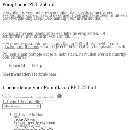
Pompflacon PET 250 ml
Hervullen is veel milieuvriendelijker dan steeds opnieuw een
zeeppompje kopen. Hervul deze met je zelfgemaakte zeep of uit een
grootverpakking zeep. Ook handig voor afwasmiddel.
Zonodig met een labelprinter een labeltje erop zetten. Of
schrijf/teken met krijtstift wat erin zit.
Het pompje past ook op de
sprayflacon 500 ml
. We hebben ook
glazen pompflacons
voor als je echt helemaal van het plastic af wilt.
PS: een eigen pompje dat je al hebt staan, hervullen werkt natuurlijk
ook prima 😉
Gewicht
601 g
Kernwaarden
Herbruikbaar
1 beoordeling voor
Pompflacon PET 250 ml
1-1 van 1 beoordeling
Jiske Akerina
Geverifieerde eigenaar
16 maart 2023