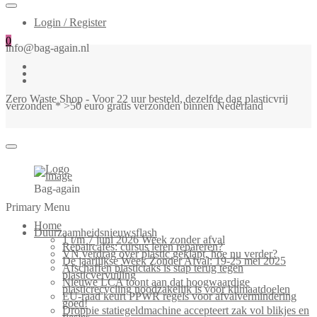
Login / Register
0
info@bag-again.nl
Zero Waste Shop - Voor 22 uur besteld, dezelfde dag plasticvrij
verzonden * >50 euro gratis verzonden binnen Nederland
Bag-again
Primary Menu
Home
Duurzaamheidsnieuwsflash
1 t/m 7 juni 2026 Week zonder afval
Repaircafés: cursus leren repareren?
VN verdrag over plastic geklapt, hoe nu verder?
De jaarlijkse Week Zonder Afval: 19-25 mei 2025
Afschaffen plastictaks is stap terug tegen
plasticvervuiling
Nieuwe LCA toont aan dat hoogwaardige
plasticrecycling noodzakelijk is voor klimaatdoelen
EU-raad keurt PPWR regels voor afvalvermindering
goed!
Droppie statiegeldmachine accepteert zak vol blikjes en