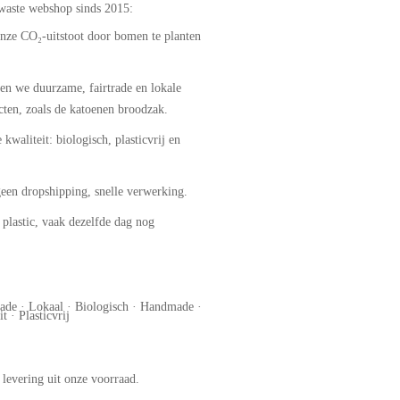
 waste webshop sinds 2015:
ze CO₂-uitstoot door bomen te planten
en we duurzame, fairtrade en lokale
ten, zoals de katoenen broodzak.
 kwaliteit: biologisch, plasticvrij en
een dropshipping, snelle verwerking.
plastic, vaak dezelfde dag nog
rade · Lokaal · Biologisch · Handmade ·
t · Plasticvrij
e levering uit onze voorraad.