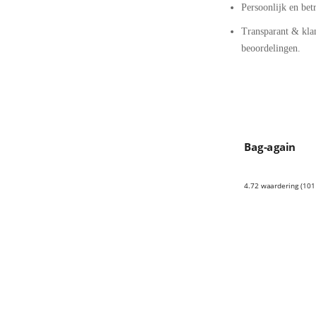
Persoonlijk en be
Transparant & kla
beoordelingen.
Bag-again
4.72 waardering
(101