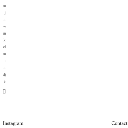
m
ij
n
w
in
k
el
m
a
n
dj
e
Instagram
Contact