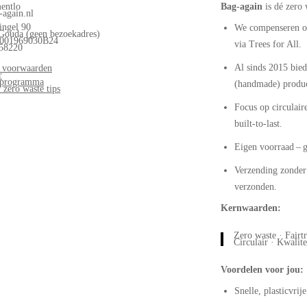
entlo
Bag‑again
is dé zero
again.nl
ingel 90
We compenseren on
ouda (geen bezoekadres)
001969030B24
via Trees for All.
58220
Al sinds 2015 bied
 voorwaarden
r
s programma
(handmade) produc
 zero waste tips
Focus op circulaire
built-to-last.
Eigen voorraad – g
Verzending zonder 
verzonden.
Kernwaarden:
Zero waste · Fairt
Circulair · Kwalitei
Voordelen voor jou:
Snelle, plasticvrij