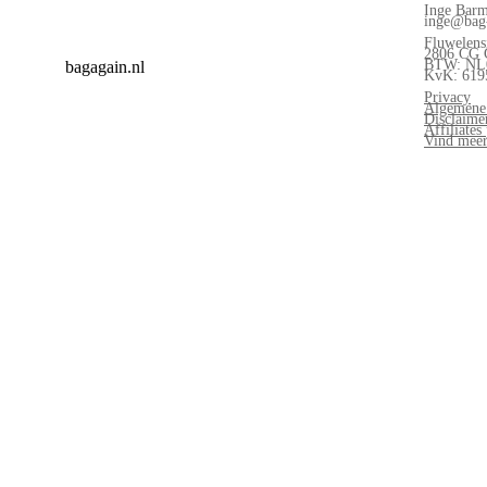
Inge Barm
inge@bag-
Fluwelens
2806 CG G
BTW: NL
bagagain.nl
KvK: 619
Privacy
Algemene
Disclaime
Affiliate
Vind meer