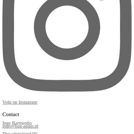
Volg op Instagram
Contact
Inge Barmentlo
inge@bag-again.nl
Fluwelensingel 90