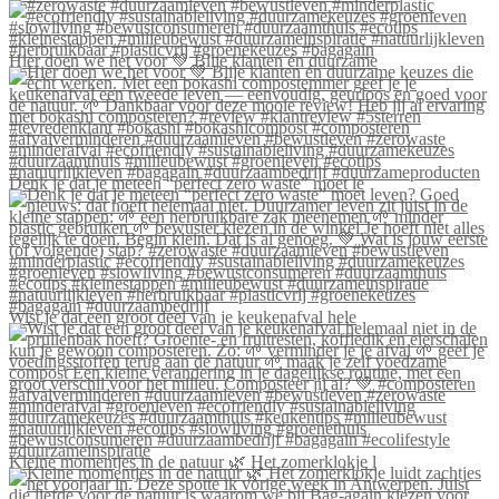
Hier doen we het voor 💚 Blije klanten én duurzame
Denk je dat je meteen “perfect zero waste” moet le
Wist je dat een groot deel van je keukenafval hele
Kleine momentjes in de natuur 🌿 Het zomerklokje l