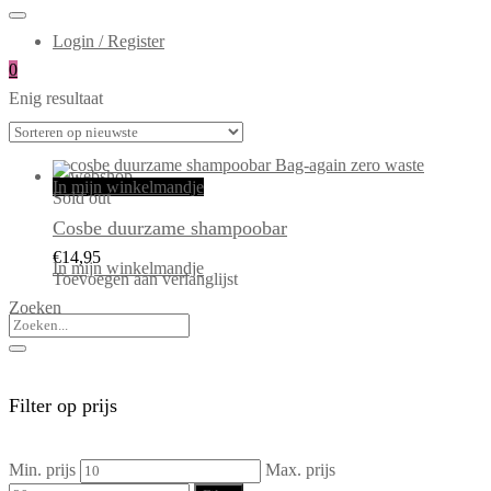
Login / Register
0
Enig resultaat
In mijn winkelmandje
Sold out
Cosbe duurzame shampoobar
€
14,95
In mijn winkelmandje
Toevoegen aan verlanglijst
Zoeken
Filter op prijs
Min. prijs
Max. prijs