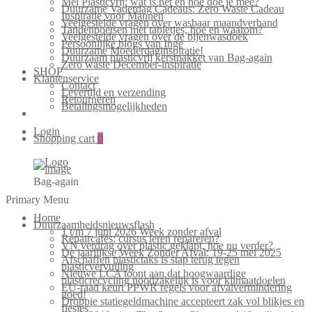
Mei Plasticvrij: wat is het en hoe doe je mee?
Duurzame Vaderdag Cadeaus: Zero Waste Cadeau
Inspiratie voor Mannen
Veelgestelde vragen over wasbaar maandverband
Tandenpoetsen met tabletjes, hoe en waarom?
Veelgestelde vragen over de bijenwasdoek
Persoonlijke blogs van Inge
Duurzame Moederdaginspiratie!
Duurzaam plasticvrij kerstpakket van Bag-again
Zero waste December-inspiratie
SHOP
Klantenservice
Contact
Levertijd en verzending
Retourneren
Betalingsmogelijkheden
Login
Shopping cart
0
Bag-again
Primary Menu
Home
Duurzaamheidsnieuwsflash
1 t/m 7 juni 2026 Week zonder afval
Repaircafés: cursus leren repareren?
VN verdrag over plastic geklapt, hoe nu verder?
De jaarlijkse Week Zonder Afval: 19-25 mei 2025
Afschaffen plastictaks is stap terug tegen
plasticvervuiling
Nieuwe LCA toont aan dat hoogwaardige
plasticrecycling noodzakelijk is voor klimaatdoelen
EU-raad keurt PPWR regels voor afvalvermindering
goed!
Droppie statiegeldmachine accepteert zak vol blikjes en
flesjes