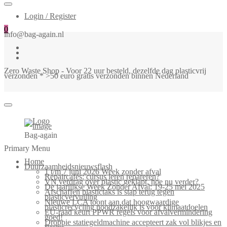
Login / Register
0
info@bag-again.nl
Zero Waste Shop - Voor 22 uur besteld, dezelfde dag plasticvrij
verzonden * >50 euro gratis verzonden binnen Nederland
Bag-again
Primary Menu
Home
Duurzaamheidsnieuwsflash
1 t/m 7 juni 2026 Week zonder afval
Repaircafés: cursus leren repareren?
VN verdrag over plastic geklapt, hoe nu verder?
De jaarlijkse Week Zonder Afval: 19-25 mei 2025
Afschaffen plastictaks is stap terug tegen
plasticvervuiling
Nieuwe LCA toont aan dat hoogwaardige
plasticrecycling noodzakelijk is voor klimaatdoelen
EU-raad keurt PPWR regels voor afvalvermindering
goed!
Droppie statiegeldmachine accepteert zak vol blikjes en