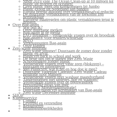
Sinds 2019 viste The Ocean Clean-up al 10 miljoen kg
plastic uit rivieren en oceanen!
Geen plastic meer om komkommers bij Jumbo
Plastic export uit Nederland aan banden
Europa bereikt akkoord over verpakkingsafval reductie
De duurzame verpakkingen van de toekomst zijn
herbruikbaar
Europese maatregelen om plastic verpakkingen terug te
dringen.
Over Bag-again
Wie ben ik?
Onze duurzame merken
Bag-again in de media
FAQ Breadbag – veelgestelde vragen over de broodzak
Bag-again® voor retailers/wholesale
MVO
Verkooppunten Bag-again
Onze klanten
Zero waste inspiratie
Zero waste summer! Duurzaam de zomer door zonder
plastic en afval.
Plasticvrij back to school and work
De beste tips om te starten met Zero Waste
Schoonmaken zonder plastic
Veelgestelde vragen over vaste zeep (blokzeep) –
duurzaam en palmolievrij
Mei Plasticvrij: wat is het en hoe doe je mee?
Duurzame Vaderdag Cadeaus: Zero Waste Cadeau
Inspiratie voor Mannen
Veelgestelde vragen over wasbaar maandverband
Tandenpoetsen met tabletjes, hoe en waarom?
Veelgestelde vragen over de bijenwasdoek
Persoonlijke blogs van Inge
Duurzame Moederdaginspiratie!
Duurzaam plasticvrij kerstpakket van Bag-again
Zero waste December-inspiratie
SHOP
Klantenservice
Contact
Levertijd en verzending
Retourneren
Betalingsmogelijkheden