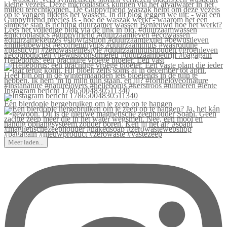
Helleborus: een prachtige vroege bloeier. Een vast
Instagram bericht 17865004830511340
Een bierdopje hergebruiken om je zeep op te hangen
Meer laden...