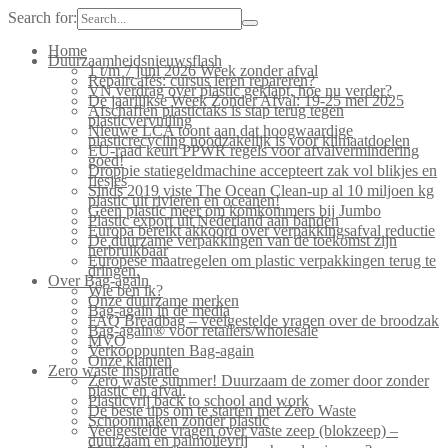
Search for:
Home
Duurzaamheidsnieuwsflash
1 t/m 7 juni 2026 Week zonder afval
Repaircafés: cursus leren repareren?
VN verdrag over plastic geklapt, hoe nu verder?
De jaarlijkse Week Zonder Afval: 19-25 mei 2025
Afschaffen plastictaks is stap terug tegen
plasticvervuiling
Nieuwe LCA toont aan dat hoogwaardige
plasticrecycling noodzakelijk is voor klimaatdoelen
EU-raad keurt PPWR regels voor afvalvermindering
goed!
Droppie statiegeldmachine accepteert zak vol blikjes en
flesjes
Sinds 2019 viste The Ocean Clean-up al 10 miljoen kg
plastic uit rivieren en oceanen!
Geen plastic meer om komkommers bij Jumbo
Plastic export uit Nederland aan banden
Europa bereikt akkoord over verpakkingsafval reductie
De duurzame verpakkingen van de toekomst zijn
herbruikbaar
Europese maatregelen om plastic verpakkingen terug te
dringen.
Over Bag-again
Wie ben ik?
Onze duurzame merken
Bag-again in de media
FAQ Breadbag – veelgestelde vragen over de broodzak
Bag-again® voor retailers/wholesale
MVO
Verkooppunten Bag-again
Onze klanten
Zero waste inspiratie
Zero waste summer! Duurzaam de zomer door zonder
plastic en afval.
Plasticvrij back to school and work
De beste tips om te starten met Zero Waste
Schoonmaken zonder plastic
Veelgestelde vragen over vaste zeep (blokzeep) –
duurzaam en palmolievrij