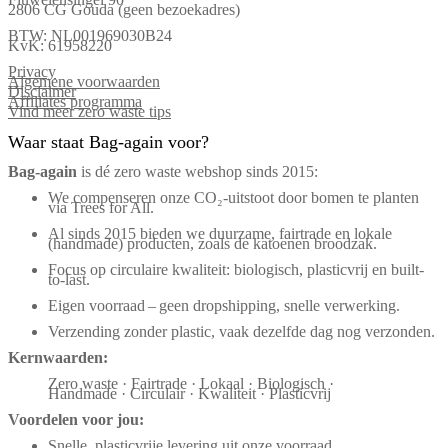
2806 CG Gouda (geen bezoekadres)
BTW: NL001969030B24
KvK: 61958220
Privacy
Algemene voorwaarden
Disclaimer
Affiliates programma
Vind meer zero waste tips
Waar staat Bag-again voor?
Bag‑again
is dé zero waste webshop sinds 2015:
We compenseren onze CO₂-uitstoot door bomen te planten
via Trees for All.
Al sinds 2015 bieden we duurzame, fairtrade en lokale
(handmade) producten, zoals de katoenen broodzak.
Focus op circulaire kwaliteit: biologisch, plasticvrij en built-
to-last.
Eigen voorraad – geen dropshipping, snelle verwerking.
Verzending zonder plastic, vaak dezelfde dag nog verzonden.
Kernwaarden:
Zero waste · Fairtrade · Lokaal · Biologisch ·
Handmade · Circulair · Kwaliteit · Plasticvrij
Voordelen voor jou:
Snelle, plasticvrije levering uit onze voorraad.