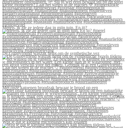
Merels, ik zie ze iedere dag in mijn tuin. En jij?
De Guppyfriend waszak helpt om de synthetische vez
Met onze katoenen broodzak bewaar je brood op een
Wist je dat je kleding microplastics kan loslaten