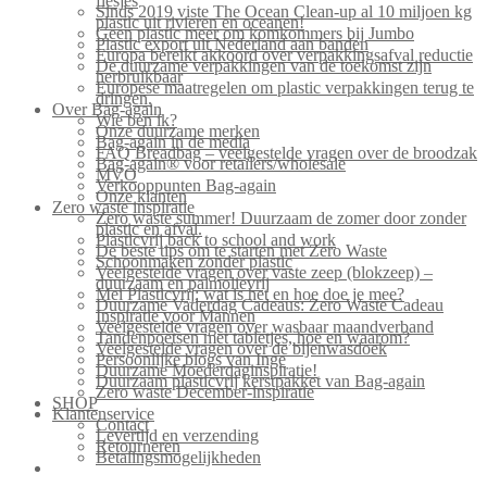
flesjes
Sinds 2019 viste The Ocean Clean-up al 10 miljoen kg
plastic uit rivieren en oceanen!
Geen plastic meer om komkommers bij Jumbo
Plastic export uit Nederland aan banden
Europa bereikt akkoord over verpakkingsafval reductie
De duurzame verpakkingen van de toekomst zijn
herbruikbaar
Europese maatregelen om plastic verpakkingen terug te
dringen.
Over Bag-again
Wie ben ik?
Onze duurzame merken
Bag-again in de media
FAQ Breadbag – veelgestelde vragen over de broodzak
Bag-again® voor retailers/wholesale
MVO
Verkooppunten Bag-again
Onze klanten
Zero waste inspiratie
Zero waste summer! Duurzaam de zomer door zonder
plastic en afval.
Plasticvrij back to school and work
De beste tips om te starten met Zero Waste
Schoonmaken zonder plastic
Veelgestelde vragen over vaste zeep (blokzeep) –
duurzaam en palmolievrij
Mei Plasticvrij: wat is het en hoe doe je mee?
Duurzame Vaderdag Cadeaus: Zero Waste Cadeau
Inspiratie voor Mannen
Veelgestelde vragen over wasbaar maandverband
Tandenpoetsen met tabletjes, hoe en waarom?
Veelgestelde vragen over de bijenwasdoek
Persoonlijke blogs van Inge
Duurzame Moederdaginspiratie!
Duurzaam plasticvrij kerstpakket van Bag-again
Zero waste December-inspiratie
SHOP
Klantenservice
Contact
Levertijd en verzending
Retourneren
Betalingsmogelijkheden