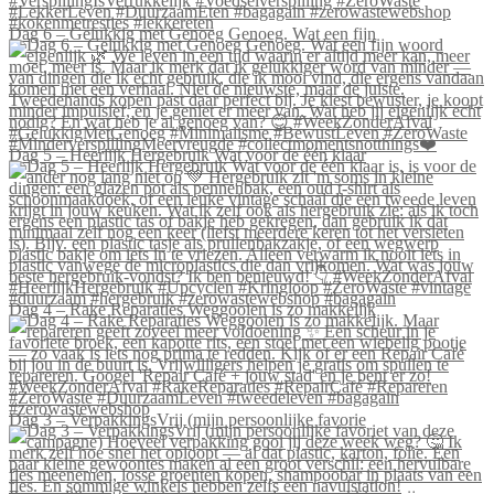
Dag 6 – Gelukkig met Genoeg Genoeg. Wat een fijn
Dag 5 – Heerlijk Hergebruik Wat voor de één klaar
Dag 4 – Rake Reparaties Weggooien is zo makkelijk
Dag 3 – VerpakkingsVrij (mijn persoonlijke favorie