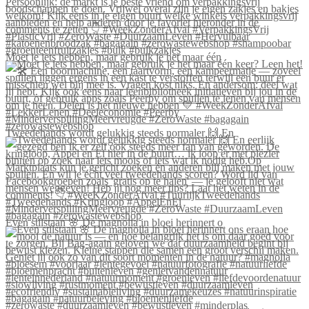
Moet je iets hebben, maar gebruik je het maar één
Tweedehands wordt gelukkig steeds normaler 🙌 En
Even stilstaan 🌸 De magnolia in bloei herinnert o
#zerowaste #duurzaamleven #bewustleven #minderplas