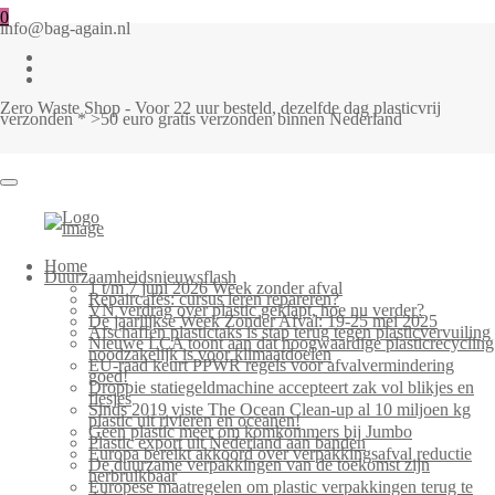
0
info@bag-again.nl
Zero Waste Shop - Voor 22 uur besteld, dezelfde dag plasticvrij
verzonden * >50 euro gratis verzonden binnen Nederland
Home
Duurzaamheidsnieuwsflash
1 t/m 7 juni 2026 Week zonder afval
Repaircafés: cursus leren repareren?
VN verdrag over plastic geklapt, hoe nu verder?
De jaarlijkse Week Zonder Afval: 19-25 mei 2025
Afschaffen plastictaks is stap terug tegen plasticvervuiling
Nieuwe LCA toont aan dat hoogwaardige plasticrecycling
noodzakelijk is voor klimaatdoelen
EU-raad keurt PPWR regels voor afvalvermindering
goed!
Droppie statiegeldmachine accepteert zak vol blikjes en
flesjes
Sinds 2019 viste The Ocean Clean-up al 10 miljoen kg
plastic uit rivieren en oceanen!
Geen plastic meer om komkommers bij Jumbo
Plastic export uit Nederland aan banden
Europa bereikt akkoord over verpakkingsafval reductie
De duurzame verpakkingen van de toekomst zijn
herbruikbaar
Europese maatregelen om plastic verpakkingen terug te