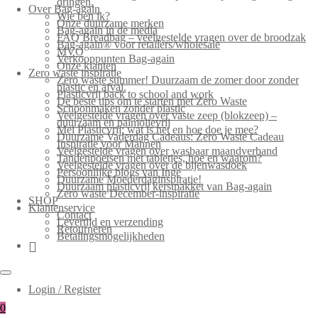
dringen.
Over Bag-again
Wie ben ik?
Onze duurzame merken
Bag-again in de media
FAQ Breadbag – veelgestelde vragen over de broodzak
Bag-again® voor retailers/wholesale
MVO
Verkooppunten Bag-again
Onze klanten
Zero waste inspiratie
Zero waste summer! Duurzaam de zomer door zonder
plastic en afval.
Plasticvrij back to school and work
De beste tips om te starten met Zero Waste
Schoonmaken zonder plastic
Veelgestelde vragen over vaste zeep (blokzeep) –
duurzaam en palmolievrij
Mei Plasticvrij: wat is het en hoe doe je mee?
Duurzame Vaderdag Cadeaus: Zero Waste Cadeau
Inspiratie voor Mannen
Veelgestelde vragen over wasbaar maandverband
Tandenpoetsen met tabletjes, hoe en waarom?
Veelgestelde vragen over de bijenwasdoek
Persoonlijke blogs van Inge
Duurzame Moederdaginspiratie!
Duurzaam plasticvrij kerstpakket van Bag-again
Zero waste December-inspiratie
SHOP
Klantenservice
Contact
Levertijd en verzending
Retourneren
Betalingsmogelijkheden
Login / Register
0