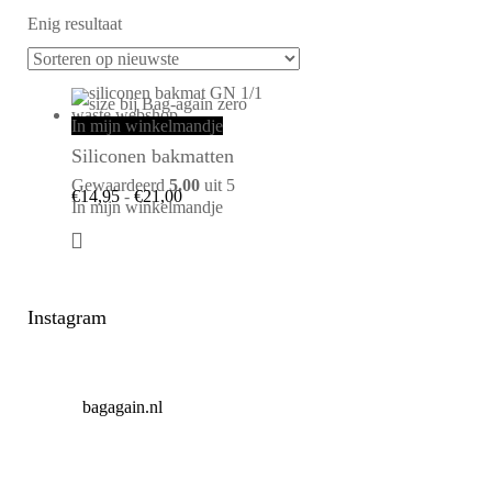
Enig resultaat
In mijn winkelmandje
Siliconen bakmatten
Gewaardeerd
5.00
uit 5
€
14,95
-
€
21,00
In mijn winkelmandje
Instagram
bagagain.nl