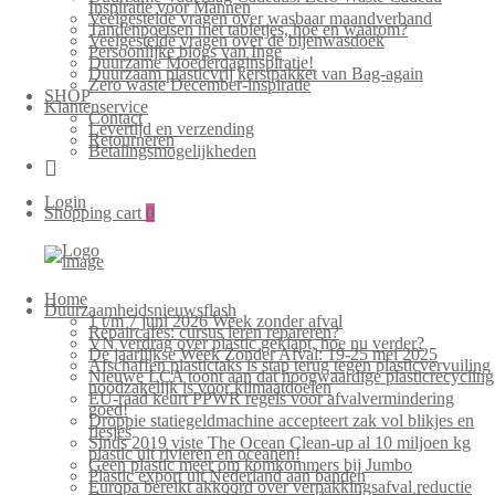
Inspiratie voor Mannen
Veelgestelde vragen over wasbaar maandverband
Tandenpoetsen met tabletjes, hoe en waarom?
Veelgestelde vragen over de bijenwasdoek
Persoonlijke blogs van Inge
Duurzame Moederdaginspiratie!
Duurzaam plasticvrij kerstpakket van Bag-again
Zero waste December-inspiratie
SHOP
Klantenservice
Contact
Levertijd en verzending
Retourneren
Betalingsmogelijkheden
Login
Shopping cart
0
Home
Duurzaamheidsnieuwsflash
1 t/m 7 juni 2026 Week zonder afval
Repaircafés: cursus leren repareren?
VN verdrag over plastic geklapt, hoe nu verder?
De jaarlijkse Week Zonder Afval: 19-25 mei 2025
Afschaffen plastictaks is stap terug tegen plasticvervuiling
Nieuwe LCA toont aan dat hoogwaardige plasticrecycling
noodzakelijk is voor klimaatdoelen
EU-raad keurt PPWR regels voor afvalvermindering
goed!
Droppie statiegeldmachine accepteert zak vol blikjes en
flesjes
Sinds 2019 viste The Ocean Clean-up al 10 miljoen kg
plastic uit rivieren en oceanen!
Geen plastic meer om komkommers bij Jumbo
Plastic export uit Nederland aan banden
Europa bereikt akkoord over verpakkingsafval reductie