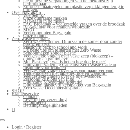
De duurzame verpakkingen van de toekomst zijn
herbruikbaar
Europese maatregelen om plastic verpakkingen terug te
dringen.
Over Bag-again
Wie ben ik?
Onze duurzame merken
Bag-again in de media
FAQ Breadbag – veelgestelde vragen over de broodzak
Bag-again® voor retailers/wholesale
MVO
Verkooppunten Bag-again
Onze klanten
Zero waste inspiratie
Zero waste summer! Duurzaam de zomer door zonder
plastic en afval.
Plasticvrij back to school and work
De beste tips om te starten met Zero Waste
Schoonmaken zonder plastic
Veelgestelde vragen over vaste zeep (blokzeep) –
duurzaam en palmolievrij
Mei Plasticvrij: wat is het en hoe doe je mee?
Duurzame Vaderdag Cadeaus: Zero Waste Cadeau
Inspiratie voor Mannen
Veelgestelde vragen over wasbaar maandverband
Tandenpoetsen met tabletjes, hoe en waarom?
Veelgestelde vragen over de bijenwasdoek
Persoonlijke blogs van Inge
Duurzame Moederdaginspiratie!
Duurzaam plasticvrij kerstpakket van Bag-again
Zero waste December-inspiratie
SHOP
Klantenservice
Contact
Levertijd en verzending
Retourneren
Betalingsmogelijkheden
Login / Register