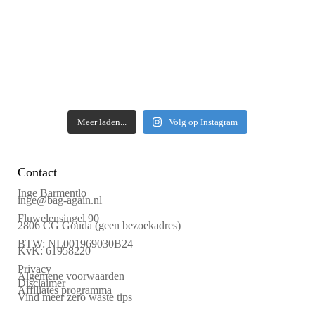
Meer laden...
Volg op Instagram
Contact
Inge Barmentlo
inge@bag-again.nl
Fluwelensingel 90
2806 CG Gouda (geen bezoekadres)
BTW: NL001969030B24
KvK: 61958220
Privacy
Algemene voorwaarden
Disclaimer
Affiliates programma
Vind meer zero waste tips