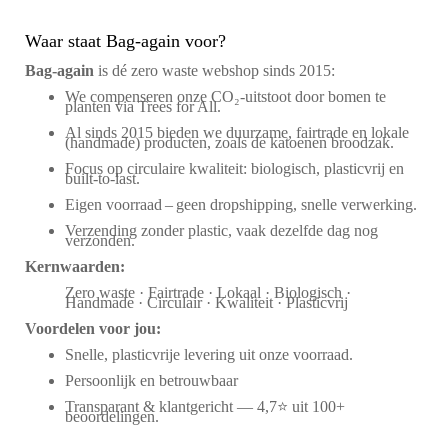
Waar staat Bag-again voor?
Bag‑again
is dé zero waste webshop sinds 2015:
We compenseren onze CO₂-uitstoot door bomen te
planten via Trees for All.
Al sinds 2015 bieden we duurzame, fairtrade en lokale
(handmade) producten, zoals de katoenen broodzak.
Focus op circulaire kwaliteit: biologisch, plasticvrij en
built-to-last.
Eigen voorraad – geen dropshipping, snelle verwerking.
Verzending zonder plastic, vaak dezelfde dag nog
verzonden.
Kernwaarden:
Zero waste · Fairtrade · Lokaal · Biologisch ·
Handmade · Circulair · Kwaliteit · Plasticvrij
Voordelen voor jou:
Snelle, plasticvrije levering uit onze voorraad.
Persoonlijk en betrouwbaar
Transparant & klantgericht — 4,7⭐ uit 100+
beoordelingen.