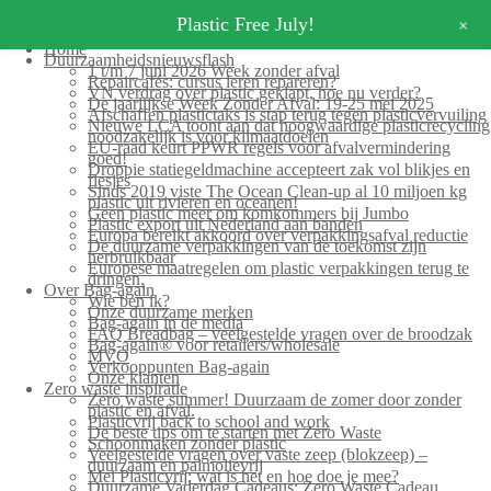
+
Plastic Free July!
Home
Duurzaamheidsnieuwsflash
1 t/m 7 juni 2026 Week zonder afval
Repaircafés: cursus leren repareren?
VN verdrag over plastic geklapt, hoe nu verder?
De jaarlijkse Week Zonder Afval: 19-25 mei 2025
Afschaffen plastictaks is stap terug tegen plasticvervuiling
Nieuwe LCA toont aan dat hoogwaardige plasticrecycling
noodzakelijk is voor klimaatdoelen
EU-raad keurt PPWR regels voor afvalvermindering
goed!
Droppie statiegeldmachine accepteert zak vol blikjes en
flesjes
Sinds 2019 viste The Ocean Clean-up al 10 miljoen kg
plastic uit rivieren en oceanen!
Geen plastic meer om komkommers bij Jumbo
Plastic export uit Nederland aan banden
Europa bereikt akkoord over verpakkingsafval reductie
De duurzame verpakkingen van de toekomst zijn
herbruikbaar
Europese maatregelen om plastic verpakkingen terug te
dringen.
Over Bag-again
Wie ben ik?
Onze duurzame merken
Bag-again in de media
FAQ Breadbag – veelgestelde vragen over de broodzak
Bag-again® voor retailers/wholesale
MVO
Verkooppunten Bag-again
Onze klanten
Zero waste inspiratie
Zero waste summer! Duurzaam de zomer door zonder
plastic en afval.
Plasticvrij back to school and work
De beste tips om te starten met Zero Waste
Schoonmaken zonder plastic
Veelgestelde vragen over vaste zeep (blokzeep) –
duurzaam en palmolievrij
Mei Plasticvrij: wat is het en hoe doe je mee?
Duurzame Vaderdag Cadeaus: Zero Waste Cadeau