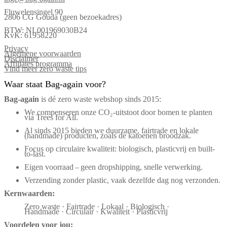
Fluwelensingel 90
2806 CG Gouda (geen bezoekadres)
BTW: NL001969030B24
KvK: 61958220
Privacy
Algemene voorwaarden
Disclaimer
Affiliates programma
Vind meer zero waste tips
Waar staat Bag-again voor?
Bag‑again
is dé zero waste webshop sinds 2015:
We compenseren onze CO₂-uitstoot door bomen te planten
via Trees for All.
Al sinds 2015 bieden we duurzame, fairtrade en lokale
(handmade) producten, zoals de katoenen broodzak.
Focus op circulaire kwaliteit: biologisch, plasticvrij en built-
to-last.
Eigen voorraad – geen dropshipping, snelle verwerking.
Verzending zonder plastic, vaak dezelfde dag nog verzonden.
Kernwaarden:
Zero waste · Fairtrade · Lokaal · Biologisch ·
Handmade · Circulair · Kwaliteit · Plasticvrij
Voordelen voor jou: