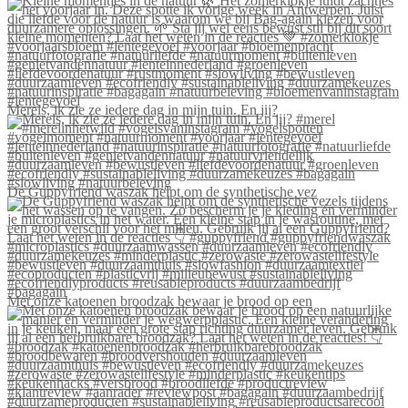
Merels, ik zie ze iedere dag in mijn tuin. En jij?
De Guppyfriend waszak helpt om de synthetische vez
Met onze katoenen broodzak bewaar je brood op een