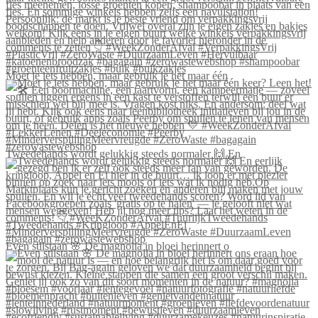
Moet je iets hebben, maar gebruik je het maar één
Tweedehands wordt gelukkig steeds normaler 🙌 En
Even stilstaan 🌸 De magnolia in bloei herinnert o