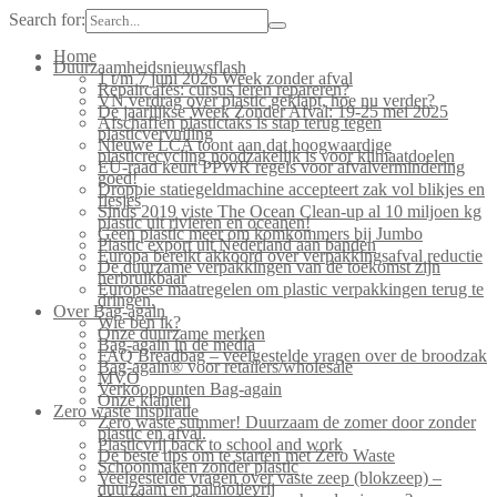
Search for:
Home
Duurzaamheidsnieuwsflash
1 t/m 7 juni 2026 Week zonder afval
Repaircafés: cursus leren repareren?
VN verdrag over plastic geklapt, hoe nu verder?
De jaarlijkse Week Zonder Afval: 19-25 mei 2025
Afschaffen plastictaks is stap terug tegen
plasticvervuiling
Nieuwe LCA toont aan dat hoogwaardige
plasticrecycling noodzakelijk is voor klimaatdoelen
EU-raad keurt PPWR regels voor afvalvermindering
goed!
Droppie statiegeldmachine accepteert zak vol blikjes en
flesjes
Sinds 2019 viste The Ocean Clean-up al 10 miljoen kg
plastic uit rivieren en oceanen!
Geen plastic meer om komkommers bij Jumbo
Plastic export uit Nederland aan banden
Europa bereikt akkoord over verpakkingsafval reductie
De duurzame verpakkingen van de toekomst zijn
herbruikbaar
Europese maatregelen om plastic verpakkingen terug te
dringen.
Over Bag-again
Wie ben ik?
Onze duurzame merken
Bag-again in de media
FAQ Breadbag – veelgestelde vragen over de broodzak
Bag-again® voor retailers/wholesale
MVO
Verkooppunten Bag-again
Onze klanten
Zero waste inspiratie
Zero waste summer! Duurzaam de zomer door zonder
plastic en afval.
Plasticvrij back to school and work
De beste tips om te starten met Zero Waste
Schoonmaken zonder plastic
Veelgestelde vragen over vaste zeep (blokzeep) –
duurzaam en palmolievrij