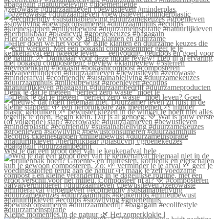
#zerowaste #duurzaamleven #bewustleven #minderplas
Hier doen we het voor 💚 Blije klanten én duurzame
Denk je dat je meteen “perfect zero waste” moet le
Wist je dat een groot deel van je keukenafval hele
Kleine momentjes in de natuur 🌿 Het zomerklokje l