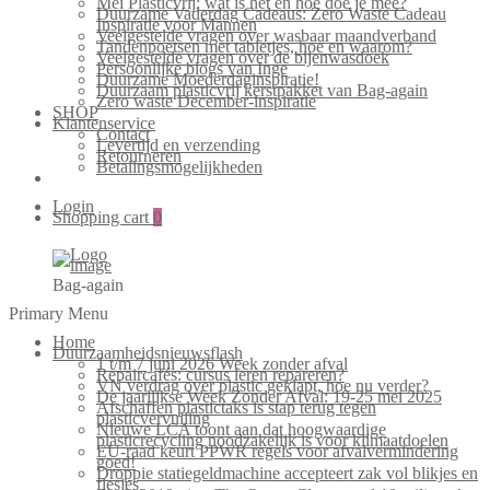
Mei Plasticvrij: wat is het en hoe doe je mee?
Duurzame Vaderdag Cadeaus: Zero Waste Cadeau
Inspiratie voor Mannen
Veelgestelde vragen over wasbaar maandverband
Tandenpoetsen met tabletjes, hoe en waarom?
Veelgestelde vragen over de bijenwasdoek
Persoonlijke blogs van Inge
Duurzame Moederdaginspiratie!
Duurzaam plasticvrij kerstpakket van Bag-again
Zero waste December-inspiratie
SHOP
Klantenservice
Contact
Levertijd en verzending
Retourneren
Betalingsmogelijkheden
Login
Shopping cart
0
Bag-again
Primary Menu
Home
Duurzaamheidsnieuwsflash
1 t/m 7 juni 2026 Week zonder afval
Repaircafés: cursus leren repareren?
VN verdrag over plastic geklapt, hoe nu verder?
De jaarlijkse Week Zonder Afval: 19-25 mei 2025
Afschaffen plastictaks is stap terug tegen
plasticvervuiling
Nieuwe LCA toont aan dat hoogwaardige
plasticrecycling noodzakelijk is voor klimaatdoelen
EU-raad keurt PPWR regels voor afvalvermindering
goed!
Droppie statiegeldmachine accepteert zak vol blikjes en
flesjes