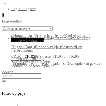
Login / Register
0
Enig resultaat
In mijn winkelmandje
Hugger Bag siliconen zakje plasticvrij en
herbruikbaar
€
11,95
-
€
16,95
Prijsklasse: €11,95 tot €16,95
In mijn winkelmandje
Toevoegen aan verlanglijst
Dit product heeft meerdere variaties. Deze optie kan gekozen
worden op de productpagina
Zoeken
Filter op prijs