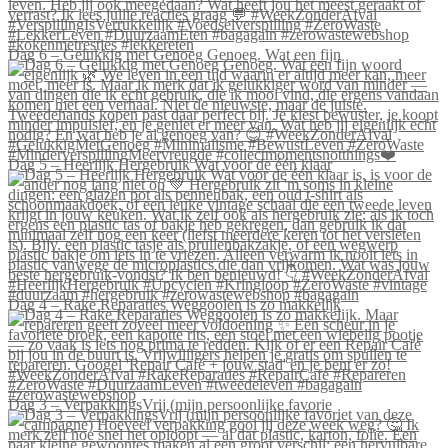
Dag 6 – Gelukkig met Genoeg Genoeg. Wat een fijn
Dag 5 – Heerlijk Hergebruik Wat voor de één klaar
Dag 4 – Rake Reparaties Weggooien is zo makkelijk
Dag 3 – VerpakkingsVrij (mijn persoonlijke favorie