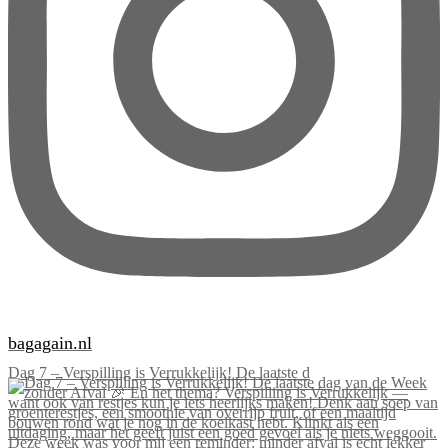
bagagain.nl
Dag 7 – Verspilling is Verrukkelijk! De laatste d