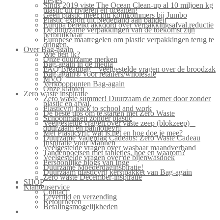
flesjes
Sinds 2019 viste The Ocean Clean-up al 10 miljoen kg
plastic uit rivieren en oceanen!
Geen plastic meer om komkommers bij Jumbo
Plastic export uit Nederland aan banden
Europa bereikt akkoord over verpakkingsafval reductie
De duurzame verpakkingen van de toekomst zijn
herbruikbaar
Europese maatregelen om plastic verpakkingen terug te
dringen.
Over Bag-again
Wie ben ik?
Onze duurzame merken
Bag-again in de media
FAQ Breadbag – veelgestelde vragen over de broodzak
Bag-again® voor retailers/wholesale
MVO
Verkooppunten Bag-again
Onze klanten
Zero waste inspiratie
Zero waste summer! Duurzaam de zomer door zonder
plastic en afval.
Plasticvrij back to school and work
De beste tips om te starten met Zero Waste
Schoonmaken zonder plastic
Veelgestelde vragen over vaste zeep (blokzeep) –
duurzaam en palmolievrij
Mei Plasticvrij: wat is het en hoe doe je mee?
Duurzame Vaderdag Cadeaus: Zero Waste Cadeau
Inspiratie voor Mannen
Veelgestelde vragen over wasbaar maandverband
Tandenpoetsen met tabletjes, hoe en waarom?
Veelgestelde vragen over de bijenwasdoek
Persoonlijke blogs van Inge
Duurzame Moederdaginspiratie!
Duurzaam plasticvrij kerstpakket van Bag-again
Zero waste December-inspiratie
SHOP
Klantenservice
Contact
Levertijd en verzending
Retourneren
Betalingsmogelijkheden