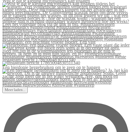
Wist je dat je kleding microplastics kan loslaten
Helleborus: een prachtige vroege bloeier. Een vast
Instagram bericht 17865004830511340
Een bierdopje hergebruiken om je zeep op te hangen
Meer laden...