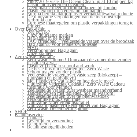
Sinds 2019 viste The Ocean Clean-up al 10 miljoen kg
plastic uit rivieren en oceanen!
Geen plastic meer om komkommers bij Jumbo
Plastic export uit Nederland aan banden
Europa bereikt akkoord over verpakkingsafval reductie
De duurzame verpakkingen van de toekomst zijn
herbruikbaar
Europese maatregelen om plastic verpakkingen terug te
dringen.
Over Bag-again
Wie ben ik?
Onze duurzame merken
Bag-again in de media
FAQ Breadbag – veelgestelde vragen over de broodzak
Bag-again® voor retailers/wholesale
MVO
Verkooppunten Bag-again
Onze klanten
Zero waste inspiratie
Zero waste summer! Duurzaam de zomer door zonder
plastic en afval.
Plasticvrij back to school and work
De beste tips om te starten met Zero Waste
Schoonmaken zonder plastic
Veelgestelde vragen over vaste zeep (blokzeep) –
duurzaam en palmolievrij
Mei Plasticvrij: wat is het en hoe doe je mee?
Duurzame Vaderdag Cadeaus: Zero Waste Cadeau
Inspiratie voor Mannen
Veelgestelde vragen over wasbaar maandverband
Tandenpoetsen met tabletjes, hoe en waarom?
Veelgestelde vragen over de bijenwasdoek
Persoonlijke blogs van Inge
Duurzame Moederdaginspiratie!
Duurzaam plasticvrij kerstpakket van Bag-again
Zero waste December-inspiratie
SHOP
Klantenservice
Contact
Levertijd en verzending
Retourneren
Betalingsmogelijkheden