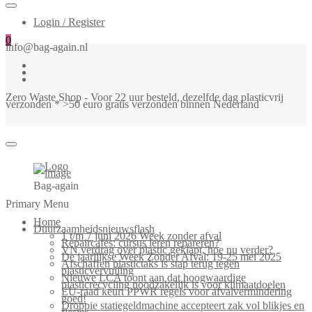
Login / Register
0
info@bag-again.nl
Zero Waste Shop - Voor 22 uur besteld, dezelfde dag plasticvrij
verzonden * >50 euro gratis verzonden binnen Nederland
Bag-again
Primary Menu
Home
Duurzaamheidsnieuwsflash
1 t/m 7 juni 2026 Week zonder afval
Repaircafés: cursus leren repareren?
VN verdrag over plastic geklapt, hoe nu verder?
De jaarlijkse Week Zonder Afval: 19-25 mei 2025
Afschaffen plastictaks is stap terug tegen
plasticvervuiling
Nieuwe LCA toont aan dat hoogwaardige
plasticrecycling noodzakelijk is voor klimaatdoelen
EU-raad keurt PPWR regels voor afvalvermindering
goed!
Droppie statiegeldmachine accepteert zak vol blikjes en