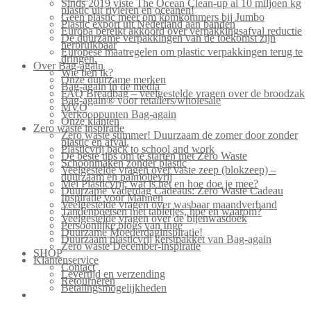
Sinds 2019 viste The Ocean Clean-up al 10 miljoen kg
plastic uit rivieren en oceanen!
Geen plastic meer om komkommers bij Jumbo
Plastic export uit Nederland aan banden
Europa bereikt akkoord over verpakkingsafval reductie
De duurzame verpakkingen van de toekomst zijn
herbruikbaar
Europese maatregelen om plastic verpakkingen terug te
dringen.
Over Bag-again
Wie ben ik?
Onze duurzame merken
Bag-again in de media
FAQ Breadbag – veelgestelde vragen over de broodzak
Bag-again® voor retailers/wholesale
MVO
Verkooppunten Bag-again
Onze klanten
Zero waste inspiratie
Zero waste summer! Duurzaam de zomer door zonder
plastic en afval.
Plasticvrij back to school and work
De beste tips om te starten met Zero Waste
Schoonmaken zonder plastic
Veelgestelde vragen over vaste zeep (blokzeep) –
duurzaam en palmolievrij
Mei Plasticvrij: wat is het en hoe doe je mee?
Duurzame Vaderdag Cadeaus: Zero Waste Cadeau
Inspiratie voor Mannen
Veelgestelde vragen over wasbaar maandverband
Tandenpoetsen met tabletjes, hoe en waarom?
Veelgestelde vragen over de bijenwasdoek
Persoonlijke blogs van Inge
Duurzame Moederdaginspiratie!
Duurzaam plasticvrij kerstpakket van Bag-again
Zero waste December-inspiratie
SHOP
Klantenservice
Contact
Levertijd en verzending
Retourneren
Betalingsmogelijkheden