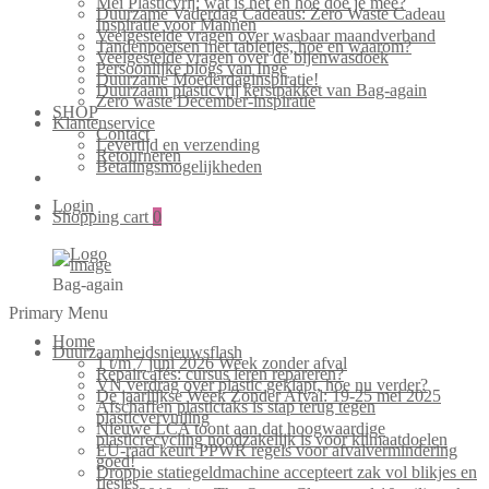
Mei Plasticvrij: wat is het en hoe doe je mee?
Duurzame Vaderdag Cadeaus: Zero Waste Cadeau
Inspiratie voor Mannen
Veelgestelde vragen over wasbaar maandverband
Tandenpoetsen met tabletjes, hoe en waarom?
Veelgestelde vragen over de bijenwasdoek
Persoonlijke blogs van Inge
Duurzame Moederdaginspiratie!
Duurzaam plasticvrij kerstpakket van Bag-again
Zero waste December-inspiratie
SHOP
Klantenservice
Contact
Levertijd en verzending
Retourneren
Betalingsmogelijkheden
Login
Shopping cart
0
Bag-again
Primary Menu
Home
Duurzaamheidsnieuwsflash
1 t/m 7 juni 2026 Week zonder afval
Repaircafés: cursus leren repareren?
VN verdrag over plastic geklapt, hoe nu verder?
De jaarlijkse Week Zonder Afval: 19-25 mei 2025
Afschaffen plastictaks is stap terug tegen
plasticvervuiling
Nieuwe LCA toont aan dat hoogwaardige
plasticrecycling noodzakelijk is voor klimaatdoelen
EU-raad keurt PPWR regels voor afvalvermindering
goed!
Droppie statiegeldmachine accepteert zak vol blikjes en
flesjes