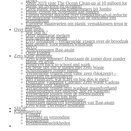
flesjes
Sinds 2019 viste The Ocean Clean-up al 10 miljoen kg
plastic uit rivieren en oceanen!
Geen plastic meer om komkommers bij Jumbo
Plastic export uit Nederland aan banden
Europa bereikt akkoord over verpakkingsafval reductie
De duurzame verpakkingen van de toekomst zijn
herbruikbaar
Europese maatregelen om plastic verpakkingen terug te
dringen.
Over Bag-again
Wie ben ik?
Onze duurzame merken
Bag-again in de media
FAQ Breadbag – veelgestelde vragen over de broodzak
Bag-again® voor retailers/wholesale
MVO
Verkooppunten Bag-again
Onze klanten
Zero waste inspiratie
Zero waste summer! Duurzaam de zomer door zonder
plastic en afval.
Plasticvrij back to school and work
De beste tips om te starten met Zero Waste
Schoonmaken zonder plastic
Veelgestelde vragen over vaste zeep (blokzeep) –
duurzaam en palmolievrij
Mei Plasticvrij: wat is het en hoe doe je mee?
Duurzame Vaderdag Cadeaus: Zero Waste Cadeau
Inspiratie voor Mannen
Veelgestelde vragen over wasbaar maandverband
Tandenpoetsen met tabletjes, hoe en waarom?
Veelgestelde vragen over de bijenwasdoek
Persoonlijke blogs van Inge
Duurzame Moederdaginspiratie!
Duurzaam plasticvrij kerstpakket van Bag-again
Zero waste December-inspiratie
SHOP
Klantenservice
Contact
Levertijd en verzending
Retourneren
Betalingsmogelijkheden