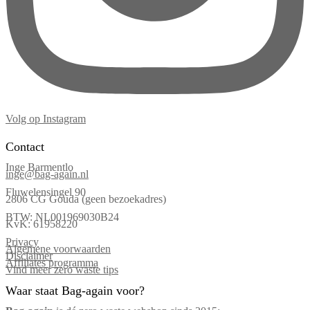
Volg op Instagram
Contact
Inge Barmentlo
inge@bag-again.nl
Fluwelensingel 90
2806 CG Gouda (geen bezoekadres)
BTW: NL001969030B24
KvK: 61958220
Privacy
Algemene voorwaarden
Disclaimer
Affiliates programma
Vind meer zero waste tips
Waar staat Bag-again voor?