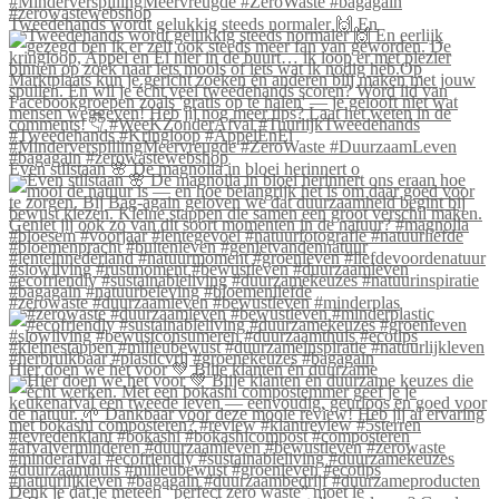
Tweedehands wordt gelukkig steeds normaler 🙌 En
Even stilstaan 🌸 De magnolia in bloei herinnert o
#zerowaste #duurzaamleven #bewustleven #minderplas
Hier doen we het voor 💚 Blije klanten én duurzame
Denk je dat je meteen “perfect zero waste” moet le