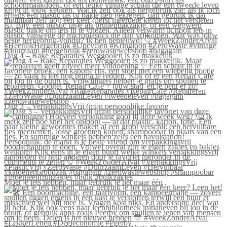
Dag 4 – Rake Reparaties Weggooien is zo makkelijk
Dag 3 – VerpakkingsVrij (mijn persoonlijke favorie
Moet je iets hebben, maar gebruik je het maar één