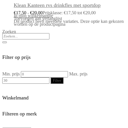
Klean Kanteen rvs drinkfles met sportdop
€
17,50
-
€
20,00
Prijsklasse: €17,50 tot €20,00
In mijn winkelmandje
Toevoegen aan verlanglijst
Dit product heeft meerdere variaties. Deze optie kan gekozen
worden op de productpagina
Zoeken
Filter op prijs
Min. prijs
Max. prijs
Filter
Winkelmand
Filteren op merk