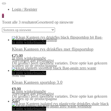
Login / Register
0
Toont alle 3 resultaten
Gesorteerd op nieuwste
In mijn winkelmandje
Klean Kanteen rvs drinkfles met flipsportdop
€
25,00
In mijn winkelmandje
Toevoegen aan verlanglijst
Dit product heeft meerdere variaties. Deze optie kan gekozen
worden op de productpagina
In mijn winkelmandje
Sold out
Klean Kanteen sportdop 3.0
€
9,00
In mijn winkelmandje
Toevoegen aan verlanglijst
Dit product heeft meerdere variaties. Deze optie kan gekozen
worden op de productpagina
Sale!
In mijn winkelmandje