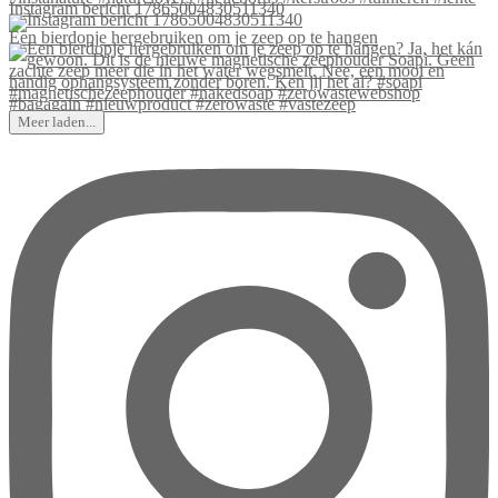
Instagram bericht 17865004830511340
Een bierdopje hergebruiken om je zeep op te hangen
Meer laden...