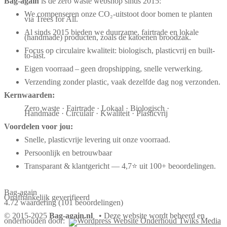
Bag‑again
is dé zero waste webshop sinds 2015:
We compenseren onze CO₂-uitstoot door bomen te planten
via Trees for All.
Al sinds 2015 bieden we duurzame, fairtrade en lokale
(handmade) producten, zoals de katoenen broodzak.
Focus op circulaire kwaliteit: biologisch, plasticvrij en built-
to-last.
Eigen voorraad – geen dropshipping, snelle verwerking.
Verzending zonder plastic, vaak dezelfde dag nog verzonden.
Kernwaarden:
Zero waste · Fairtrade · Lokaal · Biologisch ·
Handmade · Circulair · Kwaliteit · Plasticvrij
Voordelen voor jou:
Snelle, plasticvrije levering uit onze voorraad.
Persoonlijk en betrouwbaar
Transparant & klantgericht — 4,7⭐ uit 100+ beoordelingen.
Bag-again
Onafhankelijk geverifieerd
4.72 waardering
(101 beoordelingen)
© 2015-2025
Bag-again.nl
• Deze website wordt beheerd en
onderhouden door: