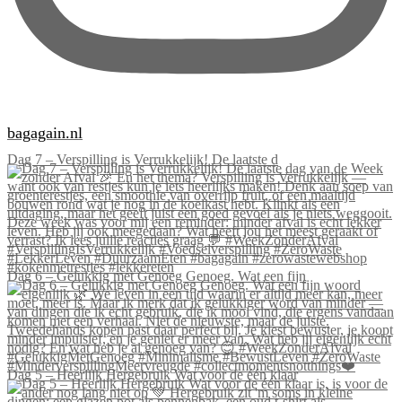
bagagain.nl
Dag 7 – Verspilling is Verrukkelijk! De laatste d
Dag 6 – Gelukkig met Genoeg Genoeg. Wat een fijn
Dag 5 – Heerlijk Hergebruik Wat voor de één klaar