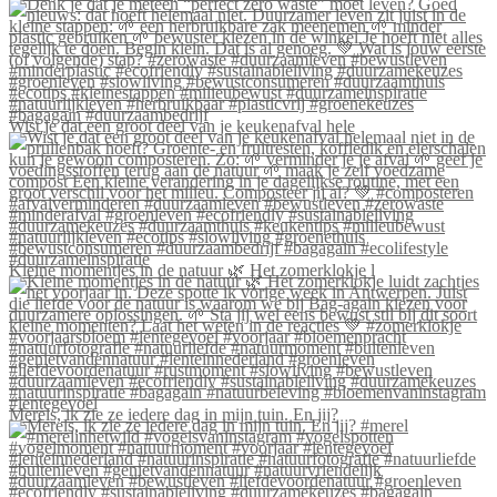
Wist je dat een groot deel van je keukenafval hele
Kleine momentjes in de natuur 🌿 Het zomerklokje l
Merels, ik zie ze iedere dag in mijn tuin. En jij?