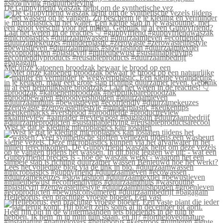
De Guppyfriend waszak helpt om de synthetische vez
Met onze katoenen broodzak bewaar je brood op een
Wist je dat je kleding microplastics kan loslaten
Helleborus: een prachtige vroege bloeier. Een vast