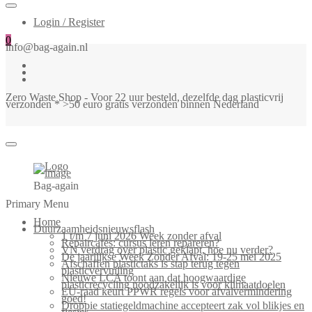
Login / Register
0
info@bag-again.nl
Zero Waste Shop - Voor 22 uur besteld, dezelfde dag plasticvrij
verzonden * >50 euro gratis verzonden binnen Nederland
Bag-again
Primary Menu
Home
Duurzaamheidsnieuwsflash
1 t/m 7 juni 2026 Week zonder afval
Repaircafés: cursus leren repareren?
VN verdrag over plastic geklapt, hoe nu verder?
De jaarlijkse Week Zonder Afval: 19-25 mei 2025
Afschaffen plastictaks is stap terug tegen
plasticvervuiling
Nieuwe LCA toont aan dat hoogwaardige
plasticrecycling noodzakelijk is voor klimaatdoelen
EU-raad keurt PPWR regels voor afvalvermindering
goed!
Droppie statiegeldmachine accepteert zak vol blikjes en