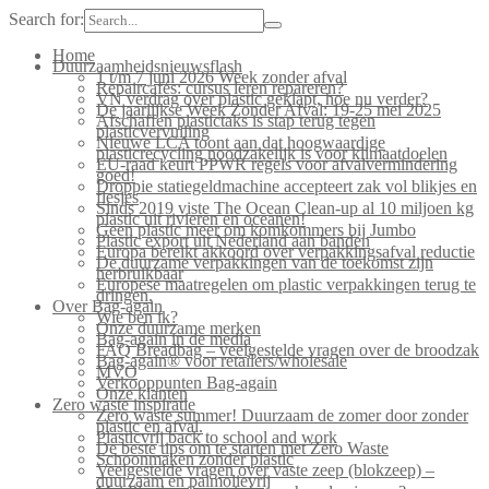
Search for:
Home
Duurzaamheidsnieuwsflash
1 t/m 7 juni 2026 Week zonder afval
Repaircafés: cursus leren repareren?
VN verdrag over plastic geklapt, hoe nu verder?
De jaarlijkse Week Zonder Afval: 19-25 mei 2025
Afschaffen plastictaks is stap terug tegen
plasticvervuiling
Nieuwe LCA toont aan dat hoogwaardige
plasticrecycling noodzakelijk is voor klimaatdoelen
EU-raad keurt PPWR regels voor afvalvermindering
goed!
Droppie statiegeldmachine accepteert zak vol blikjes en
flesjes
Sinds 2019 viste The Ocean Clean-up al 10 miljoen kg
plastic uit rivieren en oceanen!
Geen plastic meer om komkommers bij Jumbo
Plastic export uit Nederland aan banden
Europa bereikt akkoord over verpakkingsafval reductie
De duurzame verpakkingen van de toekomst zijn
herbruikbaar
Europese maatregelen om plastic verpakkingen terug te
dringen.
Over Bag-again
Wie ben ik?
Onze duurzame merken
Bag-again in de media
FAQ Breadbag – veelgestelde vragen over de broodzak
Bag-again® voor retailers/wholesale
MVO
Verkooppunten Bag-again
Onze klanten
Zero waste inspiratie
Zero waste summer! Duurzaam de zomer door zonder
plastic en afval.
Plasticvrij back to school and work
De beste tips om te starten met Zero Waste
Schoonmaken zonder plastic
Veelgestelde vragen over vaste zeep (blokzeep) –
duurzaam en palmolievrij