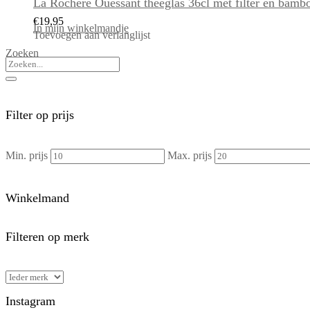
La Rochere Ouessant theeglas 36cl met filter en bamb
€
19,95
In mijn winkelmandje
Toevoegen aan verlanglijst
Zoeken
Filter op prijs
Min. prijs
Max. prijs
Winkelmand
Filteren op merk
Instagram