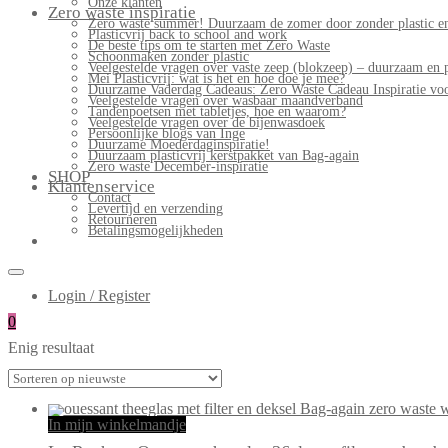
Onze klanten
Zero waste inspiratie
Zero waste summer! Duurzaam de zomer door zonder plastic en
Plasticvrij back to school and work
De beste tips om te starten met Zero Waste
Schoonmaken zonder plastic
Veelgestelde vragen over vaste zeep (blokzeep) – duurzaam en 
Mei Plasticvrij: wat is het en hoe doe je mee?
Duurzame Vaderdag Cadeaus: Zero Waste Cadeau Inspiratie v
Veelgestelde vragen over wasbaar maandverband
Tandenpoetsen met tabletjes, hoe en waarom?
Veelgestelde vragen over de bijenwasdoek
Persoonlijke blogs van Inge
Duurzame Moederdaginspiratie!
Duurzaam plasticvrij kerstpakket van Bag-again
Zero waste December-inspiratie
SHOP
Klantenservice
Contact
Levertijd en verzending
Retourneren
Betalingsmogelijkheden
Login / Register
0
Enig resultaat
In mijn winkelmandje