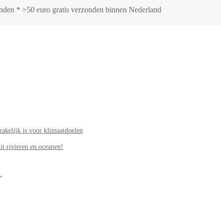
zonden * >50 euro gratis verzonden binnen Nederland
akelijk is voor klimaatdoelen
it rivieren en oceanen!
.