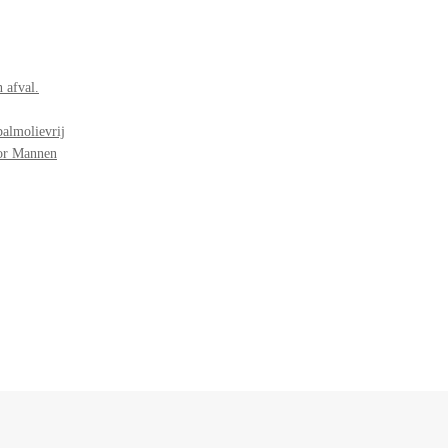
 afval.
palmolievrij
oor Mannen