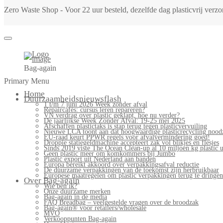
Zero Waste Shop - Voor 22 uur besteld, dezelfde dag plasticvrij ver
Bag-again
Primary Menu
Home
Duurzaamheidsnieuwsflash
1 t/m 7 juni 2026 Week zonder afval
Repaircafés: cursus leren repareren?
VN verdrag over plastic geklapt, hoe nu verder?
De jaarlijkse Week Zonder Afval: 19-25 mei 2025
Afschaffen plastictaks is stap terug tegen plasticvervuiling
Nieuwe LCA toont aan dat hoogwaardige plasticrecycling noodz
EU-raad keurt PPWR regels voor afvalvermindering goed!
Droppie statiegeldmachine accepteert zak vol blikjes en flesjes
Sinds 2019 viste The Ocean Clean-up al 10 miljoen kg plastic u
Geen plastic meer om komkommers bij Jumbo
Plastic export uit Nederland aan banden
Europa bereikt akkoord over verpakkingsafval reductie
De duurzame verpakkingen van de toekomst zijn herbruikbaar
Europese maatregelen om plastic verpakkingen terug te dringen
Over Bag-again
Wie ben ik?
Onze duurzame merken
Bag-again in de media
FAQ Breadbag – veelgestelde vragen over de broodzak
Bag-again® voor retailers/wholesale
MVO
Verkooppunten Bag-again