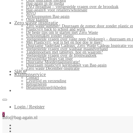
Onze duurzame merken
Bag-again in de media
FAQ Breadbag – veelgestelde vragen over de broodzak
Bag-again® voor retailers/wholesale
MVO
Verkooppunten Bag-again
Onze klanten
Zero waste inspiratie
Zero waste summer! Duurzaam de zomer door zonder plastic en
Plasticvrij back to school and work
De beste tips om te starten met Zero Waste
Schoonmaken zonder plastic
Veelgestelde vragen over vaste zeep (blokzeep) – duurzaam en 
Mei Plasticvrij: wat is het en hoe doe je mee?
Duurzame Vaderdag Cadeaus: Zero Waste Cadeau Inspiratie v
Veelgestelde vragen over wasbaar maandverband
Tandenpoetsen met tabletjes, hoe en waarom?
Veelgestelde vragen over de bijenwasdoek
Persoonlijke blogs van Inge
Duurzame Moederdaginspiratie!
Duurzaam plasticvrij kerstpakket van Bag-again
Zero waste December-inspiratie
SHOP
Klantenservice
Contact
Levertijd en verzending
Retourneren
Betalingsmogelijkheden
Login / Register
0
info@bag-again.nl