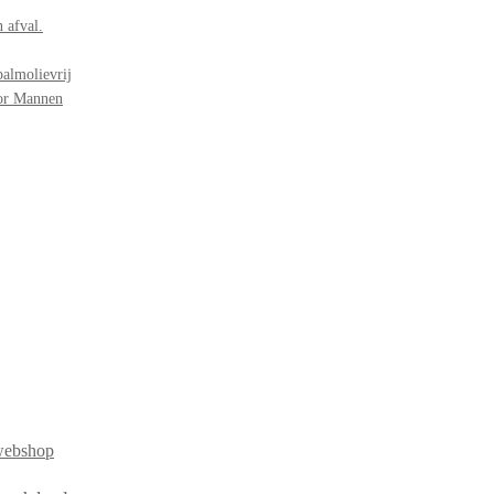
 afval.
palmolievrij
oor Mannen