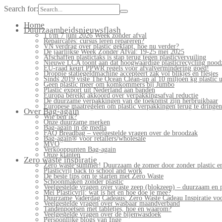
Search for:
Home
Duurzaamheidsnieuwsflash
1 t/m 7 juni 2026 Week zonder afval
Repaircafés: cursus leren repareren?
VN verdrag over plastic geklapt, hoe nu verder?
De jaarlijkse Week Zonder Afval: 19-25 mei 2025
Afschaffen plastictaks is stap terug tegen plasticvervuiling
Nieuwe LCA toont aan dat hoogwaardige plasticrecycling noodz
EU-raad keurt PPWR regels voor afvalvermindering goed!
Droppie statiegeldmachine accepteert zak vol blikjes en flesjes
Sinds 2019 viste The Ocean Clean-up al 10 miljoen kg plastic u
Geen plastic meer om komkommers bij Jumbo
Plastic export uit Nederland aan banden
Europa bereikt akkoord over verpakkingsafval reductie
De duurzame verpakkingen van de toekomst zijn herbruikbaar
Europese maatregelen om plastic verpakkingen terug te dringen
Over Bag-again
Wie ben ik?
Onze duurzame merken
Bag-again in de media
FAQ Breadbag – veelgestelde vragen over de broodzak
Bag-again® voor retailers/wholesale
MVO
Verkooppunten Bag-again
Onze klanten
Zero waste inspiratie
Zero waste summer! Duurzaam de zomer door zonder plastic en
Plasticvrij back to school and work
De beste tips om te starten met Zero Waste
Schoonmaken zonder plastic
Veelgestelde vragen over vaste zeep (blokzeep) – duurzaam en 
Mei Plasticvrij: wat is het en hoe doe je mee?
Duurzame Vaderdag Cadeaus: Zero Waste Cadeau Inspiratie v
Veelgestelde vragen over wasbaar maandverband
Tandenpoetsen met tabletjes, hoe en waarom?
Veelgestelde vragen over de bijenwasdoek
Persoonlijke blogs van Inge