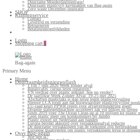
Duurzame Moederdaginspiratie!
Duurzaam plasticvrij kerstpakket van Bag-again
Zero waste December-inspiratie
SHOP
Klantenservice
Contact
Levertijd en verzending
Retourneren
Betalingsmogelijkheden
Login
Shopping cart
0
Bag-again
Primary Menu
Home
Duurzaamheidsnieuwsflash
1 t/m 7 juni 2026 Week zonder afval
Repaircafés: cursus leren repareren?
VN verdrag over plastic geklapt, hoe nu verder?
De jaarlijkse Week Zonder Afval: 19-25 mei 2025
Afschaffen plastictaks is stap terug tegen plasticvervuiling
Nieuwe LCA toont aan dat hoogwaardige plasticrecycling noodz
EU-raad keurt PPWR regels voor afvalvermindering goed!
Droppie statiegeldmachine accepteert zak vol blikjes en flesjes
Sinds 2019 viste The Ocean Clean-up al 10 miljoen kg plastic u
Geen plastic meer om komkommers bij Jumbo
Plastic export uit Nederland aan banden
Europa bereikt akkoord over verpakkingsafval reductie
De duurzame verpakkingen van de toekomst zijn herbruikbaar
Europese maatregelen om plastic verpakkingen terug te dringen
Over Bag-again
Wie ben ik?