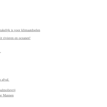
akelijk is voor klimaatdoelen
it rivieren en oceanen!
.
 afval.
palmolievrij
oor Mannen