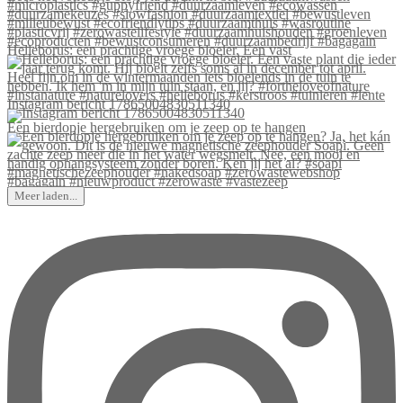
Helleborus: een prachtige vroege bloeier. Een vast
Instagram bericht 17865004830511340
Een bierdopje hergebruiken om je zeep op te hangen
Meer laden...