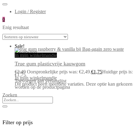
Login / Register
0
Enig resultaat
Sale!
In mijn winkelmandje
True gum plasticvrije kauwgom
€
2,49
Oorspronkelijke prijs was: €2,49.
€
1,75
Huidige prijs is:
€1,75.
In mijn winkelmandje
Toevoegen aan verlanglijst
Dit product heeft meerdere variaties. Deze optie kan gekozen
worden op de productpagina
Zoeken
Filter op prijs