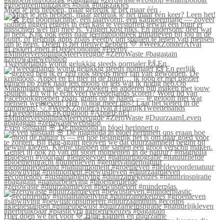
Moet je iets hebben, maar gebruik je het maar één
Tweedehands wordt gelukkig steeds normaler 🙌 En
Even stilstaan 🌸 De magnolia in bloei herinnert o
#zerowaste #duurzaamleven #bewustleven #minderplas
Hier doen we het voor 💚 Blije klanten én duurzame