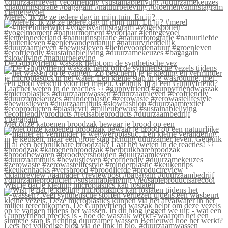
Merels, ik zie ze iedere dag in mijn tuin. En jij?
De Guppyfriend waszak helpt om de synthetische vez
Met onze katoenen broodzak bewaar je brood op een
Wist je dat je kleding microplastics kan loslaten