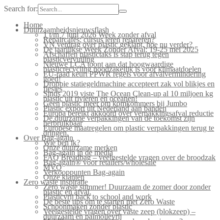
Search for:
Home
Duurzaamheidsnieuwsflash
1 t/m 7 juni 2026 Week zonder afval
Repaircafés: cursus leren repareren?
VN verdrag over plastic geklapt, hoe nu verder?
De jaarlijkse Week Zonder Afval: 19-25 mei 2025
Afschaffen plastictaks is stap terug tegen
plasticvervuiling
Nieuwe LCA toont aan dat hoogwaardige
plasticrecycling noodzakelijk is voor klimaatdoelen
EU-raad keurt PPWR regels voor afvalvermindering
goed!
Droppie statiegeldmachine accepteert zak vol blikjes en
flesjes
Sinds 2019 viste The Ocean Clean-up al 10 miljoen kg
plastic uit rivieren en oceanen!
Geen plastic meer om komkommers bij Jumbo
Plastic export uit Nederland aan banden
Europa bereikt akkoord over verpakkingsafval reductie
De duurzame verpakkingen van de toekomst zijn
herbruikbaar
Europese maatregelen om plastic verpakkingen terug te
dringen.
Over Bag-again
Wie ben ik?
Onze duurzame merken
Bag-again in de media
FAQ Breadbag – veelgestelde vragen over de broodzak
Bag-again® voor retailers/wholesale
MVO
Verkooppunten Bag-again
Onze klanten
Zero waste inspiratie
Zero waste summer! Duurzaam de zomer door zonder
plastic en afval.
Plasticvrij back to school and work
De beste tips om te starten met Zero Waste
Schoonmaken zonder plastic
Veelgestelde vragen over vaste zeep (blokzeep) –
duurzaam en palmolievrij