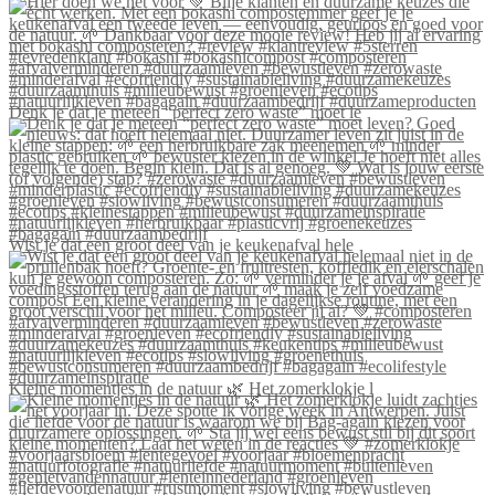
Denk je dat je meteen “perfect zero waste” moet le
Wist je dat een groot deel van je keukenafval hele
Kleine momentjes in de natuur 🌿 Het zomerklokje l