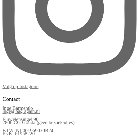
Volg op Instagram
Contact
Inge Barmentlo
inge@bag-again.nl
Fluwelensingel 90
2806 CG Gouda (geen bezoekadres)
BTW: NL001969030B24
KvK: 61958220