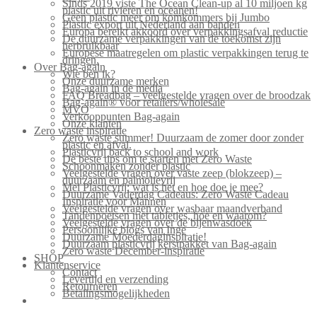
Sinds 2019 viste The Ocean Clean-up al 10 miljoen kg
plastic uit rivieren en oceanen!
Geen plastic meer om komkommers bij Jumbo
Plastic export uit Nederland aan banden
Europa bereikt akkoord over verpakkingsafval reductie
De duurzame verpakkingen van de toekomst zijn
herbruikbaar
Europese maatregelen om plastic verpakkingen terug te
dringen.
Over Bag-again
Wie ben ik?
Onze duurzame merken
Bag-again in de media
FAQ Breadbag – veelgestelde vragen over de broodzak
Bag-again® voor retailers/wholesale
MVO
Verkooppunten Bag-again
Onze klanten
Zero waste inspiratie
Zero waste summer! Duurzaam de zomer door zonder
plastic en afval.
Plasticvrij back to school and work
De beste tips om te starten met Zero Waste
Schoonmaken zonder plastic
Veelgestelde vragen over vaste zeep (blokzeep) –
duurzaam en palmolievrij
Mei Plasticvrij: wat is het en hoe doe je mee?
Duurzame Vaderdag Cadeaus: Zero Waste Cadeau
Inspiratie voor Mannen
Veelgestelde vragen over wasbaar maandverband
Tandenpoetsen met tabletjes, hoe en waarom?
Veelgestelde vragen over de bijenwasdoek
Persoonlijke blogs van Inge
Duurzame Moederdaginspiratie!
Duurzaam plasticvrij kerstpakket van Bag-again
Zero waste December-inspiratie
SHOP
Klantenservice
Contact
Levertijd en verzending
Retourneren
Betalingsmogelijkheden