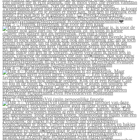
Dag 5 – Heerlijk Hergebruik Wat voor de één klaar
Dag 4 – Rake Reparaties Weggooien is zo makkelijk
Dag 3 – VerpakkingsVrij (mijn persoonlijke favorie