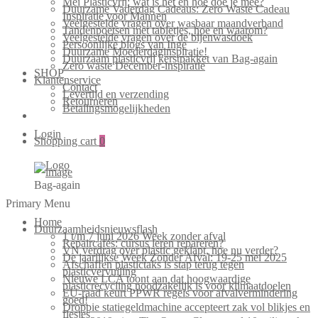
Mei Plasticvrij: wat is het en hoe doe je mee?
Duurzame Vaderdag Cadeaus: Zero Waste Cadeau
Inspiratie voor Mannen
Veelgestelde vragen over wasbaar maandverband
Tandenpoetsen met tabletjes, hoe en waarom?
Veelgestelde vragen over de bijenwasdoek
Persoonlijke blogs van Inge
Duurzame Moederdaginspiratie!
Duurzaam plasticvrij kerstpakket van Bag-again
Zero waste December-inspiratie
SHOP
Klantenservice
Contact
Levertijd en verzending
Retourneren
Betalingsmogelijkheden
Login
Shopping cart
0
Bag-again
Primary Menu
Home
Duurzaamheidsnieuwsflash
1 t/m 7 juni 2026 Week zonder afval
Repaircafés: cursus leren repareren?
VN verdrag over plastic geklapt, hoe nu verder?
De jaarlijkse Week Zonder Afval: 19-25 mei 2025
Afschaffen plastictaks is stap terug tegen
plasticvervuiling
Nieuwe LCA toont aan dat hoogwaardige
plasticrecycling noodzakelijk is voor klimaatdoelen
EU-raad keurt PPWR regels voor afvalvermindering
goed!
Droppie statiegeldmachine accepteert zak vol blikjes en
flesjes