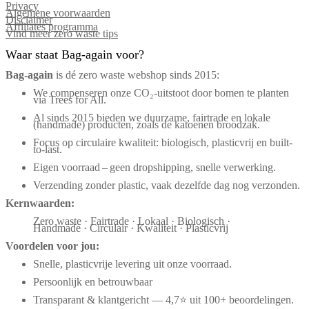
Privacy
Algemene voorwaarden
Disclaimer
Affiliates programma
Vind meer zero waste tips
Waar staat Bag-again voor?
Bag‑again
is dé zero waste webshop sinds 2015:
We compenseren onze CO₂-uitstoot door bomen te planten
via Trees for All.
Al sinds 2015 bieden we duurzame, fairtrade en lokale
(handmade) producten, zoals de katoenen broodzak.
Focus op circulaire kwaliteit: biologisch, plasticvrij en built-
to-last.
Eigen voorraad – geen dropshipping, snelle verwerking.
Verzending zonder plastic, vaak dezelfde dag nog verzonden.
Kernwaarden:
Zero waste · Fairtrade · Lokaal · Biologisch ·
Handmade · Circulair · Kwaliteit · Plasticvrij
Voordelen voor jou:
Snelle, plasticvrije levering uit onze voorraad.
Persoonlijk en betrouwbaar
Transparant & klantgericht — 4,7⭐ uit 100+ beoordelingen.