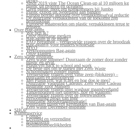
flesjes
Sinds 2019 viste The Ocean Clean-up al 10 miljoen kg
plastic uit rivieren en oceanen!
Geen plastic meer om komkommers bij Jumbo
Plastic export uit Nederland aan banden
Europa bereikt akkoord over verpakkingsafval reductie
De duurzame verpakkingen van de toekomst zijn
herbruikbaar
Europese maatregelen om plastic verpakkingen terug te
dringen.
Over Bag-again
Wie ben ik?
Onze duurzame merken
Bag-again in de media
FAQ Breadbag – veelgestelde vragen over de broodzak
Bag-again® voor retailers/wholesale
MVO
Verkooppunten Bag-again
Onze klanten
Zero waste inspiratie
Zero waste summer! Duurzaam de zomer door zonder
plastic en afval.
Plasticvrij back to school and work
De beste tips om te starten met Zero Waste
Schoonmaken zonder plastic
Veelgestelde vragen over vaste zeep (blokzeep) –
duurzaam en palmolievrij
Mei Plasticvrij: wat is het en hoe doe je mee?
Duurzame Vaderdag Cadeaus: Zero Waste Cadeau
Inspiratie voor Mannen
Veelgestelde vragen over wasbaar maandverband
Tandenpoetsen met tabletjes, hoe en waarom?
Veelgestelde vragen over de bijenwasdoek
Persoonlijke blogs van Inge
Duurzame Moederdaginspiratie!
Duurzaam plasticvrij kerstpakket van Bag-again
Zero waste December-inspiratie
SHOP
Klantenservice
Contact
Levertijd en verzending
Retourneren
Betalingsmogelijkheden