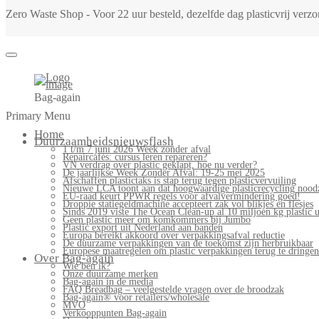
Zero Waste Shop - Voor 22 uur besteld, dezelfde dag plasticvrij ver
Bag-again
Primary Menu
Home
Duurzaamheidsnieuwsflash
1 t/m 7 juni 2026 Week zonder afval
Repaircafés: cursus leren repareren?
VN verdrag over plastic geklapt, hoe nu verder?
De jaarlijkse Week Zonder Afval: 19-25 mei 2025
Afschaffen plastictaks is stap terug tegen plasticvervuiling
Nieuwe LCA toont aan dat hoogwaardige plasticrecycling noodz
EU-raad keurt PPWR regels voor afvalvermindering goed!
Droppie statiegeldmachine accepteert zak vol blikjes en flesjes
Sinds 2019 viste The Ocean Clean-up al 10 miljoen kg plastic u
Geen plastic meer om komkommers bij Jumbo
Plastic export uit Nederland aan banden
Europa bereikt akkoord over verpakkingsafval reductie
De duurzame verpakkingen van de toekomst zijn herbruikbaar
Europese maatregelen om plastic verpakkingen terug te dringen
Over Bag-again
Wie ben ik?
Onze duurzame merken
Bag-again in de media
FAQ Breadbag – veelgestelde vragen over de broodzak
Bag-again® voor retailers/wholesale
MVO
Verkooppunten Bag-again