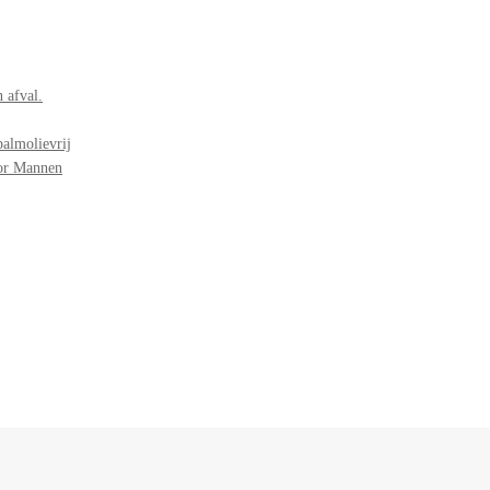
 afval.
palmolievrij
oor Mannen