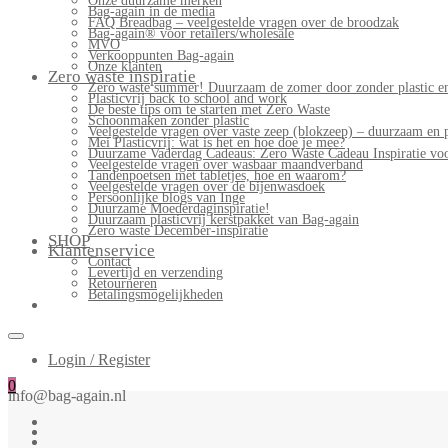
Onze duurzame merken
Bag-again in de media
FAQ Breadbag – veelgestelde vragen over de broodzak
Bag-again® voor retailers/wholesale
MVO
Verkooppunten Bag-again
Onze klanten
Zero waste inspiratie
Zero waste summer! Duurzaam de zomer door zonder plastic en
Plasticvrij back to school and work
De beste tips om te starten met Zero Waste
Schoonmaken zonder plastic
Veelgestelde vragen over vaste zeep (blokzeep) – duurzaam en 
Mei Plasticvrij: wat is het en hoe doe je mee?
Duurzame Vaderdag Cadeaus: Zero Waste Cadeau Inspiratie v
Veelgestelde vragen over wasbaar maandverband
Tandenpoetsen met tabletjes, hoe en waarom?
Veelgestelde vragen over de bijenwasdoek
Persoonlijke blogs van Inge
Duurzame Moederdaginspiratie!
Duurzaam plasticvrij kerstpakket van Bag-again
Zero waste December-inspiratie
SHOP
Klantenservice
Contact
Levertijd en verzending
Retourneren
Betalingsmogelijkheden
Login / Register
0
info@bag-again.nl