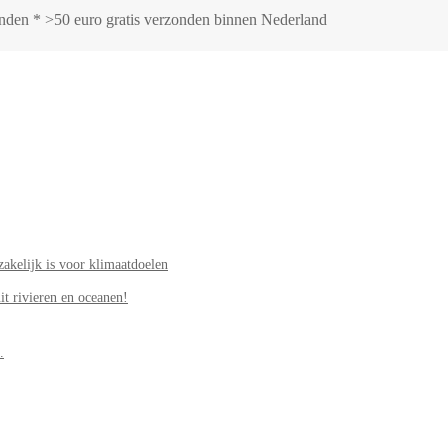
zonden * >50 euro gratis verzonden binnen Nederland
akelijk is voor klimaatdoelen
it rivieren en oceanen!
.