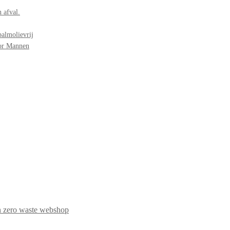
 afval.
palmolievrij
oor Mannen