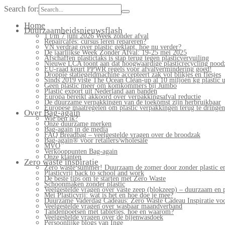
Search for:
Home
Duurzaamheidsnieuwsflash
1 t/m 7 juni 2026 Week zonder afval
Repaircafés: cursus leren repareren?
VN verdrag over plastic geklapt, hoe nu verder?
De jaarlijkse Week Zonder Afval: 19-25 mei 2025
Afschaffen plastictaks is stap terug tegen plasticvervuiling
Nieuwe LCA toont aan dat hoogwaardige plasticrecycling noodz
EU-raad keurt PPWR regels voor afvalvermindering goed!
Droppie statiegeldmachine accepteert zak vol blikjes en flesjes
Sinds 2019 viste The Ocean Clean-up al 10 miljoen kg plastic u
Geen plastic meer om komkommers bij Jumbo
Plastic export uit Nederland aan banden
Europa bereikt akkoord over verpakkingsafval reductie
De duurzame verpakkingen van de toekomst zijn herbruikbaar
Europese maatregelen om plastic verpakkingen terug te dringen
Over Bag-again
Wie ben ik?
Onze duurzame merken
Bag-again in de media
FAQ Breadbag – veelgestelde vragen over de broodzak
Bag-again® voor retailers/wholesale
MVO
Verkooppunten Bag-again
Onze klanten
Zero waste inspiratie
Zero waste summer! Duurzaam de zomer door zonder plastic en
Plasticvrij back to school and work
De beste tips om te starten met Zero Waste
Schoonmaken zonder plastic
Veelgestelde vragen over vaste zeep (blokzeep) – duurzaam en 
Mei Plasticvrij: wat is het en hoe doe je mee?
Duurzame Vaderdag Cadeaus: Zero Waste Cadeau Inspiratie v
Veelgestelde vragen over wasbaar maandverband
Tandenpoetsen met tabletjes, hoe en waarom?
Veelgestelde vragen over de bijenwasdoek
Persoonlijke blogs van Inge