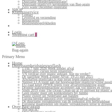
Duurzame Moederdaginspiratie!
Duurzaam plasticvrij kerstpakket van Bag-again
Zero waste December-inspiratie
SHOP
Klantenservice
Contact
Levertijd en verzending
Retourneren
Betalingsmogelijkheden
Login
Shopping cart
0
Bag-again
Primary Menu
Home
Duurzaamheidsnieuwsflash
1 t/m 7 juni 2026 Week zonder afval
Repaircafés: cursus leren repareren?
VN verdrag over plastic geklapt, hoe nu verder?
De jaarlijkse Week Zonder Afval: 19-25 mei 2025
Afschaffen plastictaks is stap terug tegen plasticvervuiling
Nieuwe LCA toont aan dat hoogwaardige plasticrecycling noodz
EU-raad keurt PPWR regels voor afvalvermindering goed!
Droppie statiegeldmachine accepteert zak vol blikjes en flesjes
Sinds 2019 viste The Ocean Clean-up al 10 miljoen kg plastic u
Geen plastic meer om komkommers bij Jumbo
Plastic export uit Nederland aan banden
Europa bereikt akkoord over verpakkingsafval reductie
De duurzame verpakkingen van de toekomst zijn herbruikbaar
Europese maatregelen om plastic verpakkingen terug te dringen
Over Bag-again
Wie ben ik?