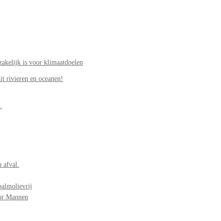
akelijk is voor klimaatdoelen
it rivieren en oceanen!
.
 afval.
palmolievrij
oor Mannen