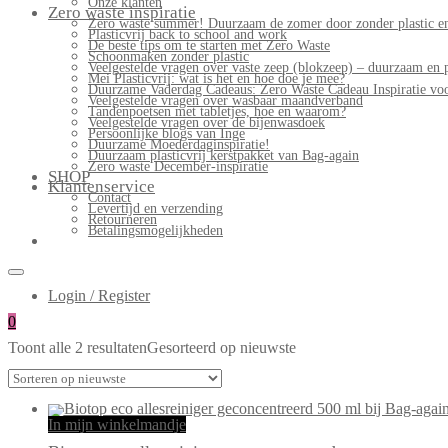
Onze klanten
Zero waste inspiratie
Zero waste summer! Duurzaam de zomer door zonder plastic en
Plasticvrij back to school and work
De beste tips om te starten met Zero Waste
Schoonmaken zonder plastic
Veelgestelde vragen over vaste zeep (blokzeep) – duurzaam en 
Mei Plasticvrij: wat is het en hoe doe je mee?
Duurzame Vaderdag Cadeaus: Zero Waste Cadeau Inspiratie v
Veelgestelde vragen over wasbaar maandverband
Tandenpoetsen met tabletjes, hoe en waarom?
Veelgestelde vragen over de bijenwasdoek
Persoonlijke blogs van Inge
Duurzame Moederdaginspiratie!
Duurzaam plasticvrij kerstpakket van Bag-again
Zero waste December-inspiratie
SHOP
Klantenservice
Contact
Levertijd en verzending
Retourneren
Betalingsmogelijkheden
Login / Register
0
Toont alle 2 resultaten
Gesorteerd op nieuwste
In mijn winkelmandje