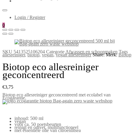
Login / Register
0
SKU
5413525106204
Categorie
Afwassen en schoonmaken
Tags
allesreiniger
,
biotop
,
vegan
,
vegan allesreiniger
Share:
Merk:
Biotop
Biotop eco allesreiniger
geconcentreerd
€
3,75
Biotop eco allesreiniger geconcentreerd met ecolabel van
Ecogarantie.
inhoud: 500 ml
vegan
voor ca. 50 poetsbeurten
reinigt en ontvet, multifunctioneel
met essentiële olie van citroenlitsea