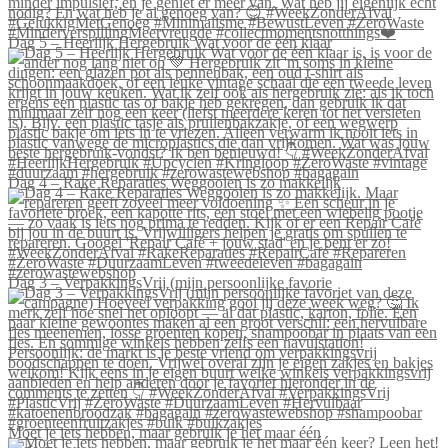
Dag 5 – Heerlijk Hergebruik Wat voor de één klaar
Dag 4 – Rake Reparaties Weggooien is zo makkelijk
Dag 3 – VerpakkingsVrij (mijn persoonlijke favorie
Moet je iets hebben, maar gebruik je het maar één