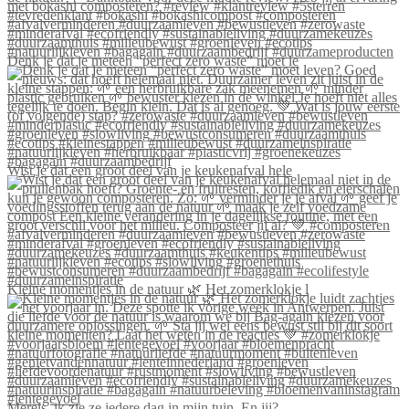
Denk je dat je meteen “perfect zero waste” moet le
Wist je dat een groot deel van je keukenafval hele
Kleine momentjes in de natuur 🌿 Het zomerklokje l
Merels, ik zie ze iedere dag in mijn tuin. En jij?