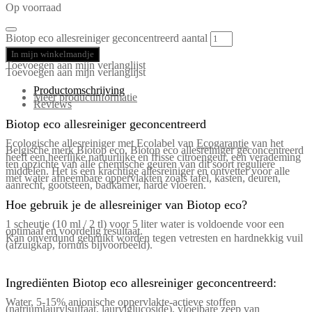
Op voorraad
Biotop eco allesreiniger geconcentreerd aantal
In mijn winkelmandje
Toevoegen aan mijn verlanglijst
Toevoegen aan mijn verlanglijst
Productomschrijving
Meer productinformatie
Reviews
Biotop eco allesreiniger geconcentreerd
Ecologische allesreiniger met Ecolabel van
Ecogarantie
van het
Belgische merk Biotop eco. Biotop eco allesreiniger geconcentreerd
heeft een heerlijke natuurlijke en frisse citroengeur, een verademing
ten opzichte van alle chemische geuren van dit soort reguliere
middelen. Het is een krachtige allesreiniger en ontvetter voor alle
met water afneembare oppervlakten zoals tafel, kasten, deuren,
aanrecht, gootsteen, badkamer, harde vloeren.
Hoe gebruik je de allesreiniger van Biotop eco?
1 scheutje (10 ml / 2 tl) voor 5 liter water is voldoende voor een
optimaal en voordelig resultaat.
Kan onverdund gebruikt worden tegen vetresten en hardnekkig vuil
(afzuigkap, fornuis bijvoorbeeld).
Ingrediënten Biotop eco allesreiniger geconcentreerd:
Water, 5-15% anionische oppervlakte-actieve stoffen
(natriumlaurylsulfaat, laurylglucoside), vloeibare zeep van