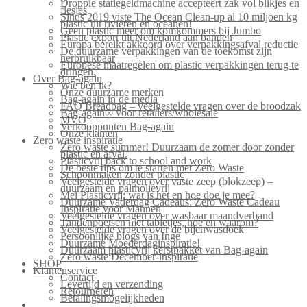
Droppie statiegeldmachine accepteert zak vol blikjes en
flesjes
Sinds 2019 viste The Ocean Clean-up al 10 miljoen kg
plastic uit rivieren en oceanen!
Geen plastic meer om komkommers bij Jumbo
Plastic export uit Nederland aan banden
Europa bereikt akkoord over verpakkingsafval reductie
De duurzame verpakkingen van de toekomst zijn
herbruikbaar
Europese maatregelen om plastic verpakkingen terug te
dringen.
Over Bag-again
Wie ben ik?
Onze duurzame merken
Bag-again in de media
FAQ Breadbag – veelgestelde vragen over de broodzak
Bag-again® voor retailers/wholesale
MVO
Verkooppunten Bag-again
Onze klanten
Zero waste inspiratie
Zero waste summer! Duurzaam de zomer door zonder
plastic en afval.
Plasticvrij back to school and work
De beste tips om te starten met Zero Waste
Schoonmaken zonder plastic
Veelgestelde vragen over vaste zeep (blokzeep) –
duurzaam en palmolievrij
Mei Plasticvrij: wat is het en hoe doe je mee?
Duurzame Vaderdag Cadeaus: Zero Waste Cadeau
Inspiratie voor Mannen
Veelgestelde vragen over wasbaar maandverband
Tandenpoetsen met tabletjes, hoe en waarom?
Veelgestelde vragen over de bijenwasdoek
Persoonlijke blogs van Inge
Duurzame Moederdaginspiratie!
Duurzaam plasticvrij kerstpakket van Bag-again
Zero waste December-inspiratie
SHOP
Klantenservice
Contact
Levertijd en verzending
Retourneren
Betalingsmogelijkheden