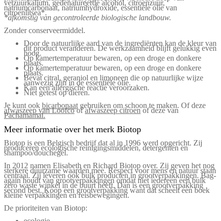
vetzuurkalium, gedenatureerde alcohol, citroenzuur,
natriumcarbonaat, natriumhydroxide, essentiële olie van
citroenlitsea*.
*afkomstig van gecontroleerde biologische landbouw.
Zonder conserveermiddel.
Door de natuurlijke aard van de ingrediënten kan de kleur van
dit product veranderen. De werkzaamheid blijft gelukkig even
hoog.
Op kamertemperatuur bewaren, op een droge en donkere
plaats.
Op kamertemperatuur bewaren, op een droge en donkere
plaats.
Bevat citral, geraniol en limoneen die op natuurlijke wijze
aanwezig zijn in de essentiële olie.
Kan een allergische reactie veroorzaken.
Niet getest op dieren.
Je kunt ook
bicarbonaat
gebruiken om schoon te maken. Of deze
afwaszeep van Loofco
of
afwaszeep citroen
of deze van
Pachamamai.
Meer informatie over het merk Biotop
Biotop is een Belgisch bedrijf dat al in 1996 werd opgericht. Zij
produceren ecologische reinigingsmiddelen, detergenten en
shampoo/douchegel.
In 2012 namen Elisabeth en Richard Biotop over. Zij geven het nog
sterkere duurzame waarden mee. Respect voor mens en natuur staan
centraal. Zij leveren ook bulk producten in grootverpakkingen. Bag-
again houdt van grootverpakkingen omdat niet iedereen een bulk
zero waste winkel in de buurt heeft. Dan is een grootverpakking
second best. Koop een grootverpakking want dat scheelt een boek
kleine verpakkingen en reisbewegingen.
De prioriteiten van Biotop:
ecologie