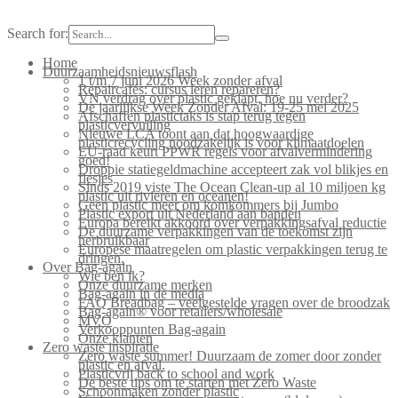
Search for:
Home
Duurzaamheidsnieuwsflash
1 t/m 7 juni 2026 Week zonder afval
Repaircafés: cursus leren repareren?
VN verdrag over plastic geklapt, hoe nu verder?
De jaarlijkse Week Zonder Afval: 19-25 mei 2025
Afschaffen plastictaks is stap terug tegen
plasticvervuiling
Nieuwe LCA toont aan dat hoogwaardige
plasticrecycling noodzakelijk is voor klimaatdoelen
EU-raad keurt PPWR regels voor afvalvermindering
goed!
Droppie statiegeldmachine accepteert zak vol blikjes en
flesjes
Sinds 2019 viste The Ocean Clean-up al 10 miljoen kg
plastic uit rivieren en oceanen!
Geen plastic meer om komkommers bij Jumbo
Plastic export uit Nederland aan banden
Europa bereikt akkoord over verpakkingsafval reductie
De duurzame verpakkingen van de toekomst zijn
herbruikbaar
Europese maatregelen om plastic verpakkingen terug te
dringen.
Over Bag-again
Wie ben ik?
Onze duurzame merken
Bag-again in de media
FAQ Breadbag – veelgestelde vragen over de broodzak
Bag-again® voor retailers/wholesale
MVO
Verkooppunten Bag-again
Onze klanten
Zero waste inspiratie
Zero waste summer! Duurzaam de zomer door zonder
plastic en afval.
Plasticvrij back to school and work
De beste tips om te starten met Zero Waste
Schoonmaken zonder plastic