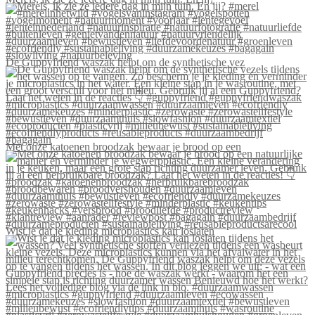
De Guppyfriend waszak helpt om de synthetische vez
Met onze katoenen broodzak bewaar je brood op een
Wist je dat je kleding microplastics kan loslaten