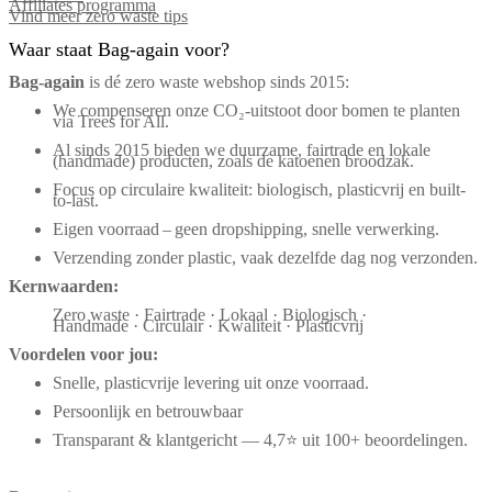
Affiliates programma
Vind meer zero waste tips
Waar staat Bag-again voor?
Bag‑again
is dé zero waste webshop sinds 2015:
We compenseren onze CO₂-uitstoot door bomen te planten
via Trees for All.
Al sinds 2015 bieden we duurzame, fairtrade en lokale
(handmade) producten, zoals de katoenen broodzak.
Focus op circulaire kwaliteit: biologisch, plasticvrij en built-
to-last.
Eigen voorraad – geen dropshipping, snelle verwerking.
Verzending zonder plastic, vaak dezelfde dag nog verzonden.
Kernwaarden:
Zero waste · Fairtrade · Lokaal · Biologisch ·
Handmade · Circulair · Kwaliteit · Plasticvrij
Voordelen voor jou:
Snelle, plasticvrije levering uit onze voorraad.
Persoonlijk en betrouwbaar
Transparant & klantgericht — 4,7⭐ uit 100+ beoordelingen.