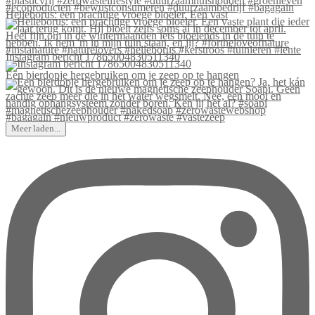
Helleborus: een prachtige vroege bloeier. Een vast
Instagram bericht 17865004830511340
Een bierdopje hergebruiken om je zeep op te hangen
Meer laden...