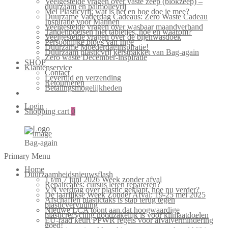
Veelgestelde vragen over vaste zeep (blokzeep) –
duurzaam en palmolievrij
Mei Plasticvrij: wat is het en hoe doe je mee?
Duurzame Vaderdag Cadeaus: Zero Waste Cadeau
Inspiratie voor Mannen
Veelgestelde vragen over wasbaar maandverband
Tandenpoetsen met tabletjes, hoe en waarom?
Veelgestelde vragen over de bijenwasdoek
Persoonlijke blogs van Inge
Duurzame Moederdaginspiratie!
Duurzaam plasticvrij kerstpakket van Bag-again
Zero waste December-inspiratie
SHOP
Klantenservice
Contact
Levertijd en verzending
Retourneren
Betalingsmogelijkheden
Login
Shopping cart
0
Bag-again
Primary Menu
Home
Duurzaamheidsnieuwsflash
1 t/m 7 juni 2026 Week zonder afval
Repaircafés: cursus leren repareren?
VN verdrag over plastic geklapt, hoe nu verder?
De jaarlijkse Week Zonder Afval: 19-25 mei 2025
Afschaffen plastictaks is stap terug tegen
plasticvervuiling
Nieuwe LCA toont aan dat hoogwaardige
plasticrecycling noodzakelijk is voor klimaatdoelen
EU-raad keurt PPWR regels voor afvalvermindering
goed!