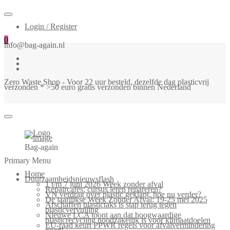
Login / Register
0
info@bag-again.nl
Zero Waste Shop - Voor 22 uur besteld, dezelfde dag plasticvrij
verzonden * >50 euro gratis verzonden binnen Nederland
Bag-again
Primary Menu
Home
Duurzaamheidsnieuwsflash
1 t/m 7 juni 2026 Week zonder afval
Repaircafés: cursus leren repareren?
VN verdrag over plastic geklapt, hoe nu verder?
De jaarlijkse Week Zonder Afval: 19-25 mei 2025
Afschaffen plastictaks is stap terug tegen
plasticvervuiling
Nieuwe LCA toont aan dat hoogwaardige
plasticrecycling noodzakelijk is voor klimaatdoelen
EU-raad keurt PPWR regels voor afvalvermindering