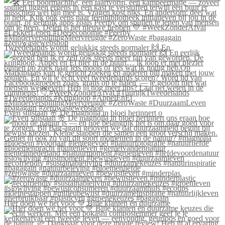
Tweedehands wordt gelukkig steeds normaler 🙌 En
Even stilstaan 🌸 De magnolia in bloei herinnert o
#zerowaste #duurzaamleven #bewustleven #minderplas
Hier doen we het voor 💚 Blije klanten én duurzame