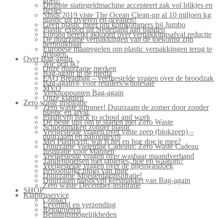
goed!
Droppie statiegeldmachine accepteert zak vol blikjes en
flesjes
Sinds 2019 viste The Ocean Clean-up al 10 miljoen kg
plastic uit rivieren en oceanen!
Geen plastic meer om komkommers bij Jumbo
Plastic export uit Nederland aan banden
Europa bereikt akkoord over verpakkingsafval reductie
De duurzame verpakkingen van de toekomst zijn
herbruikbaar
Europese maatregelen om plastic verpakkingen terug te
dringen.
Over Bag-again
Wie ben ik?
Onze duurzame merken
Bag-again in de media
FAQ Breadbag – veelgestelde vragen over de broodzak
Bag-again® voor retailers/wholesale
MVO
Verkooppunten Bag-again
Onze klanten
Zero waste inspiratie
Zero waste summer! Duurzaam de zomer door zonder
plastic en afval.
Plasticvrij back to school and work
De beste tips om te starten met Zero Waste
Schoonmaken zonder plastic
Veelgestelde vragen over vaste zeep (blokzeep) –
duurzaam en palmolievrij
Mei Plasticvrij: wat is het en hoe doe je mee?
Duurzame Vaderdag Cadeaus: Zero Waste Cadeau
Inspiratie voor Mannen
Veelgestelde vragen over wasbaar maandverband
Tandenpoetsen met tabletjes, hoe en waarom?
Veelgestelde vragen over de bijenwasdoek
Persoonlijke blogs van Inge
Duurzame Moederdaginspiratie!
Duurzaam plasticvrij kerstpakket van Bag-again
Zero waste December-inspiratie
SHOP
Klantenservice
Contact
Levertijd en verzending
Retourneren
Betalingsmogelijkheden