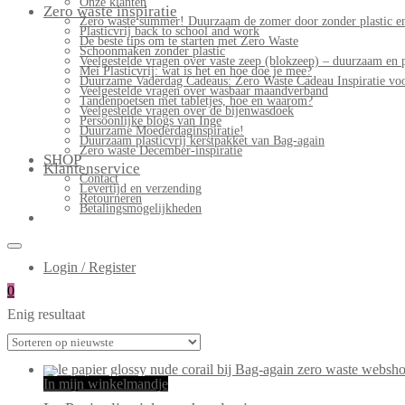
Onze klanten
Zero waste inspiratie
Zero waste summer! Duurzaam de zomer door zonder plastic en
Plasticvrij back to school and work
De beste tips om te starten met Zero Waste
Schoonmaken zonder plastic
Veelgestelde vragen over vaste zeep (blokzeep) – duurzaam en 
Mei Plasticvrij: wat is het en hoe doe je mee?
Duurzame Vaderdag Cadeaus: Zero Waste Cadeau Inspiratie v
Veelgestelde vragen over wasbaar maandverband
Tandenpoetsen met tabletjes, hoe en waarom?
Veelgestelde vragen over de bijenwasdoek
Persoonlijke blogs van Inge
Duurzame Moederdaginspiratie!
Duurzaam plasticvrij kerstpakket van Bag-again
Zero waste December-inspiratie
SHOP
Klantenservice
Contact
Levertijd en verzending
Retourneren
Betalingsmogelijkheden
Login / Register
0
Enig resultaat
In mijn winkelmandje