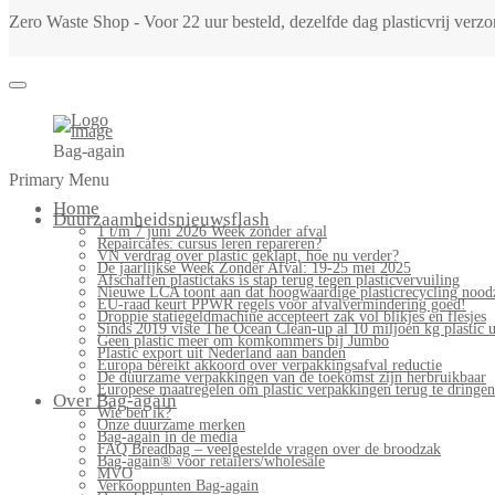
Zero Waste Shop - Voor 22 uur besteld, dezelfde dag plasticvrij ver
Bag-again
Primary Menu
Home
Duurzaamheidsnieuwsflash
1 t/m 7 juni 2026 Week zonder afval
Repaircafés: cursus leren repareren?
VN verdrag over plastic geklapt, hoe nu verder?
De jaarlijkse Week Zonder Afval: 19-25 mei 2025
Afschaffen plastictaks is stap terug tegen plasticvervuiling
Nieuwe LCA toont aan dat hoogwaardige plasticrecycling noodz
EU-raad keurt PPWR regels voor afvalvermindering goed!
Droppie statiegeldmachine accepteert zak vol blikjes en flesjes
Sinds 2019 viste The Ocean Clean-up al 10 miljoen kg plastic u
Geen plastic meer om komkommers bij Jumbo
Plastic export uit Nederland aan banden
Europa bereikt akkoord over verpakkingsafval reductie
De duurzame verpakkingen van de toekomst zijn herbruikbaar
Europese maatregelen om plastic verpakkingen terug te dringen
Over Bag-again
Wie ben ik?
Onze duurzame merken
Bag-again in de media
FAQ Breadbag – veelgestelde vragen over de broodzak
Bag-again® voor retailers/wholesale
MVO
Verkooppunten Bag-again