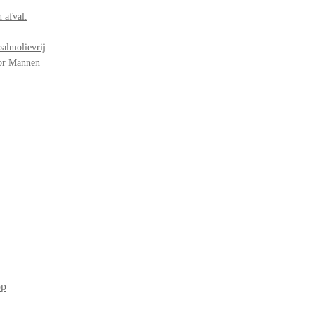
 afval.
palmolievrij
oor Mannen