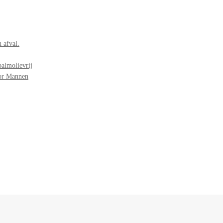
 afval.
palmolievrij
oor Mannen