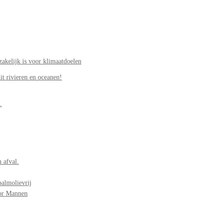
akelijk is voor klimaatdoelen
it rivieren en oceanen!
.
 afval.
palmolievrij
oor Mannen