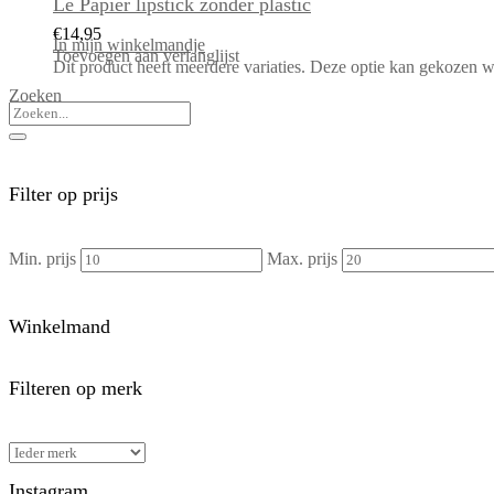
Le Papier lipstick zonder plastic
€
14,95
In mijn winkelmandje
Toevoegen aan verlanglijst
Dit product heeft meerdere variaties. Deze optie kan gekozen 
Zoeken
Filter op prijs
Min. prijs
Max. prijs
Winkelmand
Filteren op merk
Instagram