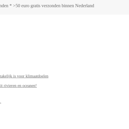
zonden * >50 euro gratis verzonden binnen Nederland
akelijk is voor klimaatdoelen
it rivieren en oceanen!
.