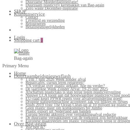
Duurzame Moederdaginspiratie!
Duurzaam plasticvrij kerstpakket van Bag-again
Zero waste December-inspiratie
SHOP
Klantenservice
Contact
Levertijd en verzending
Retourneren
Betalingsmogelijkheden
Login
Shopping cart
0
Bag-again
Primary Menu
Home
Duurzaamheidsnieuwsflash
1 t/m 7 juni 2026 Week zonder afval
Repaircafés: cursus leren repareren?
VN verdrag over plastic geklapt, hoe nu verder?
De jaarlijkse Week Zonder Afval: 19-25 mei 2025
Afschaffen plastictaks is stap terug tegen plasticvervuiling
Nieuwe LCA toont aan dat hoogwaardige plasticrecycling noodz
EU-raad keurt PPWR regels voor afvalvermindering goed!
Droppie statiegeldmachine accepteert zak vol blikjes en flesjes
Sinds 2019 viste The Ocean Clean-up al 10 miljoen kg plastic u
Geen plastic meer om komkommers bij Jumbo
Plastic export uit Nederland aan banden
Europa bereikt akkoord over verpakkingsafval reductie
De duurzame verpakkingen van de toekomst zijn herbruikbaar
Europese maatregelen om plastic verpakkingen terug te dringen
Over Bag-again
Wie ben ik?