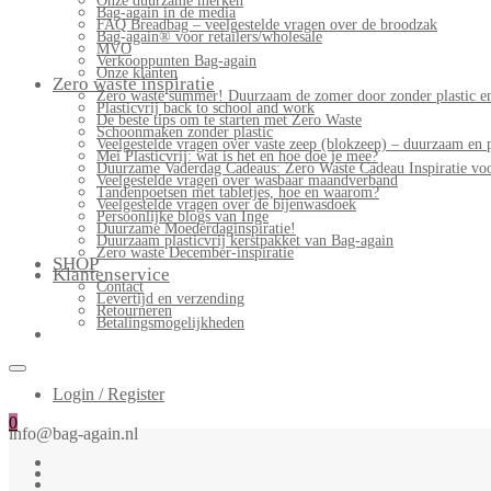
Onze duurzame merken
Bag-again in de media
FAQ Breadbag – veelgestelde vragen over de broodzak
Bag-again® voor retailers/wholesale
MVO
Verkooppunten Bag-again
Onze klanten
Zero waste inspiratie
Zero waste summer! Duurzaam de zomer door zonder plastic en
Plasticvrij back to school and work
De beste tips om te starten met Zero Waste
Schoonmaken zonder plastic
Veelgestelde vragen over vaste zeep (blokzeep) – duurzaam en 
Mei Plasticvrij: wat is het en hoe doe je mee?
Duurzame Vaderdag Cadeaus: Zero Waste Cadeau Inspiratie v
Veelgestelde vragen over wasbaar maandverband
Tandenpoetsen met tabletjes, hoe en waarom?
Veelgestelde vragen over de bijenwasdoek
Persoonlijke blogs van Inge
Duurzame Moederdaginspiratie!
Duurzaam plasticvrij kerstpakket van Bag-again
Zero waste December-inspiratie
SHOP
Klantenservice
Contact
Levertijd en verzending
Retourneren
Betalingsmogelijkheden
Login / Register
0
info@bag-again.nl