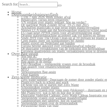
Search for:
Home
Duurzaamheidsnieuwsflash
1 t/m 7 juni 2026 Week zonder afval
Repaircafés: cursus leren repareren?
VN verdrag over plastic geklapt, hoe nu verder?
De jaarlijkse Week Zonder Afval: 19-25 mei 2025
Afschaffen plastictaks is stap terug tegen plasticvervuiling
Nieuwe LCA toont aan dat hoogwaardige plasticrecycling noodz
EU-raad keurt PPWR regels voor afvalvermindering goed!
Droppie statiegeldmachine accepteert zak vol blikjes en flesjes
Sinds 2019 viste The Ocean Clean-up al 10 miljoen kg plastic u
Geen plastic meer om komkommers bij Jumbo
Plastic export uit Nederland aan banden
Europa bereikt akkoord over verpakkingsafval reductie
De duurzame verpakkingen van de toekomst zijn herbruikbaar
Europese maatregelen om plastic verpakkingen terug te dringen
Over Bag-again
Wie ben ik?
Onze duurzame merken
Bag-again in de media
FAQ Breadbag – veelgestelde vragen over de broodzak
Bag-again® voor retailers/wholesale
MVO
Verkooppunten Bag-again
Onze klanten
Zero waste inspiratie
Zero waste summer! Duurzaam de zomer door zonder plastic en
Plasticvrij back to school and work
De beste tips om te starten met Zero Waste
Schoonmaken zonder plastic
Veelgestelde vragen over vaste zeep (blokzeep) – duurzaam en 
Mei Plasticvrij: wat is het en hoe doe je mee?
Duurzame Vaderdag Cadeaus: Zero Waste Cadeau Inspiratie v
Veelgestelde vragen over wasbaar maandverband
Tandenpoetsen met tabletjes, hoe en waarom?
Veelgestelde vragen over de bijenwasdoek
Persoonlijke blogs van Inge