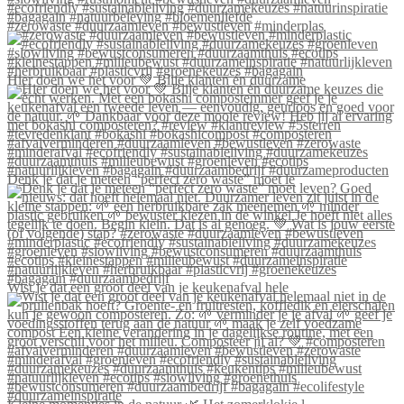
#zerowaste #duurzaamleven #bewustleven #minderplas
Hier doen we het voor 💚 Blije klanten én duurzame
Denk je dat je meteen “perfect zero waste” moet le
Wist je dat een groot deel van je keukenafval hele