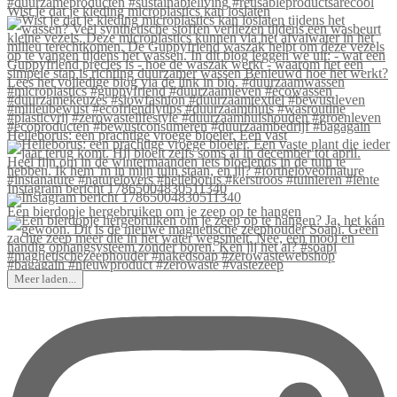
Wist je dat je kleding microplastics kan loslaten
Helleborus: een prachtige vroege bloeier. Een vast
Instagram bericht 17865004830511340
Een bierdopje hergebruiken om je zeep op te hangen
Meer laden...