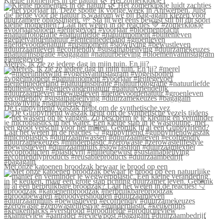
Kleine momentjes in de natuur 🌿 Het zomerklokje l
Merels, ik zie ze iedere dag in mijn tuin. En jij?
De Guppyfriend waszak helpt om de synthetische vez
Met onze katoenen broodzak bewaar je brood op een