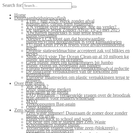
Search for:
Home
Duurzaamheidsnieuwsflash
1 t/m 7 juni 2026 Week zonder afval
Repaircafés: cursus leren repareren?
VN verdrag over plastic geklapt, hoe nu verder?
De jaarlijkse Week Zonder Afval: 19-25 mei 2025
Afschaffen plastictaks is stap terug tegen
plasticvervuiling
Nieuwe LCA toont aan dat hoogwaardige
plasticrecycling noodzakelijk is voor klimaatdoelen
EU-raad keurt PPWR regels voor afvalvermindering
goed!
Droppie statiegeldmachine accepteert zak vol blikjes en
flesjes
Sinds 2019 viste The Ocean Clean-up al 10 miljoen kg
plastic uit rivieren en oceanen!
Geen plastic meer om komkommers bij Jumbo
Plastic export uit Nederland aan banden
Europa bereikt akkoord over verpakkingsafval reductie
De duurzame verpakkingen van de toekomst zijn
herbruikbaar
Europese maatregelen om plastic verpakkingen terug te
dringen.
Over Bag-again
Wie ben ik?
Onze duurzame merken
Bag-again in de media
FAQ Breadbag – veelgestelde vragen over de broodzak
Bag-again® voor retailers/wholesale
MVO
Verkooppunten Bag-again
Onze klanten
Zero waste inspiratie
Zero waste summer! Duurzaam de zomer door zonder
plastic en afval.
Plasticvrij back to school and work
De beste tips om te starten met Zero Waste
Schoonmaken zonder plastic
Veelgestelde vragen over vaste zeep (blokzeep) –
duurzaam en palmolievrij