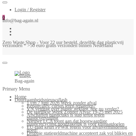
Login / Register
0
info@bag-again.nl
Zero Waste Shop - Voor 22 uur besteld, dezelfde dag plasticvrij
verzonden * >50 euro gratis verzonden binnen Nederland
Bag-again
Primary Menu
Home
Duurzaamheidsnieuwsflash
1 t/m 7 juni 2026 Week zonder afval
Repaircafés: cursus leren repareren?
VN verdrag over plastic geklapt, hoe nu verder?
De jaarlijkse Week Zonder Afval: 19-25 mei 2025
Afschaffen plastictaks is stap terug tegen
plasticvervuiling
Nieuwe LCA toont aan dat hoogwaardige
plasticrecycling noodzakelijk is voor klimaatdoelen
EU-raad keurt PPWR regels voor afvalvermindering
goed!
Droppie statiegeldmachine accepteert zak vol blikjes en