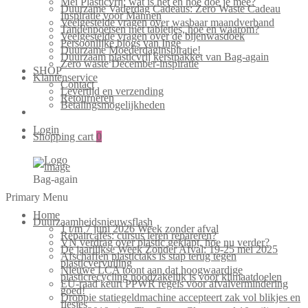
Mei Plasticvrij: wat is het en hoe doe je mee?
Duurzame Vaderdag Cadeaus: Zero Waste Cadeau
Inspiratie voor Mannen
Veelgestelde vragen over wasbaar maandverband
Tandenpoetsen met tabletjes, hoe en waarom?
Veelgestelde vragen over de bijenwasdoek
Persoonlijke blogs van Inge
Duurzame Moederdaginspiratie!
Duurzaam plasticvrij kerstpakket van Bag-again
Zero waste December-inspiratie
SHOP
Klantenservice
Contact
Levertijd en verzending
Retourneren
Betalingsmogelijkheden
Login
Shopping cart
0
Bag-again
Primary Menu
Home
Duurzaamheidsnieuwsflash
1 t/m 7 juni 2026 Week zonder afval
Repaircafés: cursus leren repareren?
VN verdrag over plastic geklapt, hoe nu verder?
De jaarlijkse Week Zonder Afval: 19-25 mei 2025
Afschaffen plastictaks is stap terug tegen
plasticvervuiling
Nieuwe LCA toont aan dat hoogwaardige
plasticrecycling noodzakelijk is voor klimaatdoelen
EU-raad keurt PPWR regels voor afvalvermindering
goed!
Droppie statiegeldmachine accepteert zak vol blikjes en
flesjes