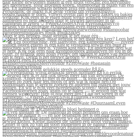
Moet je iets hebben, maar gebruik je het maar één
Tweedehands wordt gelukkig steeds normaler 🙌 En
Even stilstaan 🌸 De magnolia in bloei herinnert o