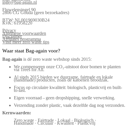
inge@bag-again.nl
Fluwelensingel 90
2806 CG Gouda (geen bezoekadres)
BTW: NL001969030B24
KvK: 61958220
Privacy
Algemene voorwaarden
Disclaimer
Affiliates programma
Vind meer zero waste tips
Waar staat Bag-again voor?
Bag‑again
is dé zero waste webshop sinds 2015:
We compenseren onze CO₂-uitstoot door bomen te planten
via Trees for All.
Al sinds 2015 bieden we duurzame, fairtrade en lokale
(handmade) producten, zoals de katoenen broodzak.
Focus op circulaire kwaliteit: biologisch, plasticvrij en built-
to-last.
Eigen voorraad – geen dropshipping, snelle verwerking.
Verzending zonder plastic, vaak dezelfde dag nog verzonden.
Kernwaarden:
Zero waste · Fairtrade · Lokaal · Biologisch ·
Handmade · Circulair · Kwaliteit · Plasticvrij