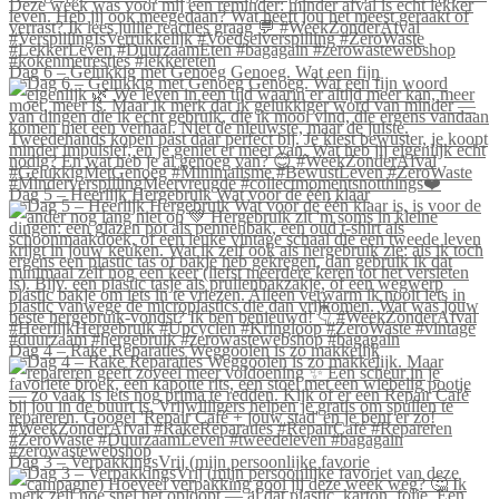
Dag 6 – Gelukkig met Genoeg Genoeg. Wat een fijn
Dag 5 – Heerlijk Hergebruik Wat voor de één klaar
Dag 4 – Rake Reparaties Weggooien is zo makkelijk
Dag 3 – VerpakkingsVrij (mijn persoonlijke favorie