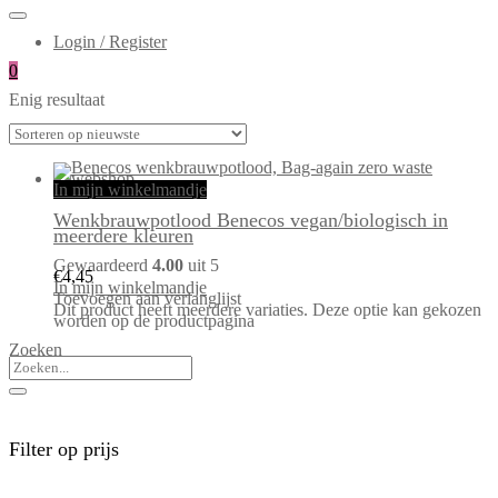
Login / Register
0
Enig resultaat
In mijn winkelmandje
Wenkbrauwpotlood Benecos vegan/biologisch in
meerdere kleuren
Gewaardeerd
4.00
uit 5
€
4,45
In mijn winkelmandje
Toevoegen aan verlanglijst
Dit product heeft meerdere variaties. Deze optie kan gekozen
worden op de productpagina
Zoeken
Filter op prijs