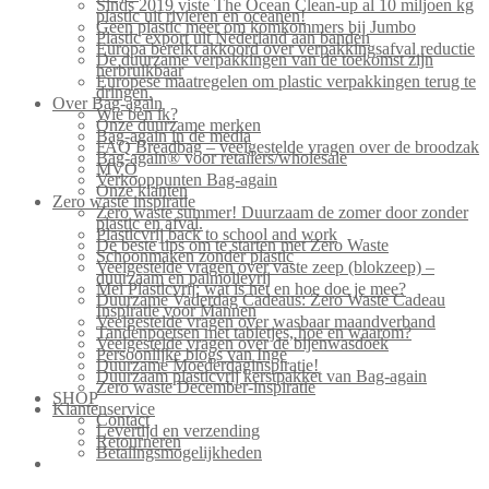
Sinds 2019 viste The Ocean Clean-up al 10 miljoen kg
plastic uit rivieren en oceanen!
Geen plastic meer om komkommers bij Jumbo
Plastic export uit Nederland aan banden
Europa bereikt akkoord over verpakkingsafval reductie
De duurzame verpakkingen van de toekomst zijn
herbruikbaar
Europese maatregelen om plastic verpakkingen terug te
dringen.
Over Bag-again
Wie ben ik?
Onze duurzame merken
Bag-again in de media
FAQ Breadbag – veelgestelde vragen over de broodzak
Bag-again® voor retailers/wholesale
MVO
Verkooppunten Bag-again
Onze klanten
Zero waste inspiratie
Zero waste summer! Duurzaam de zomer door zonder
plastic en afval.
Plasticvrij back to school and work
De beste tips om te starten met Zero Waste
Schoonmaken zonder plastic
Veelgestelde vragen over vaste zeep (blokzeep) –
duurzaam en palmolievrij
Mei Plasticvrij: wat is het en hoe doe je mee?
Duurzame Vaderdag Cadeaus: Zero Waste Cadeau
Inspiratie voor Mannen
Veelgestelde vragen over wasbaar maandverband
Tandenpoetsen met tabletjes, hoe en waarom?
Veelgestelde vragen over de bijenwasdoek
Persoonlijke blogs van Inge
Duurzame Moederdaginspiratie!
Duurzaam plasticvrij kerstpakket van Bag-again
Zero waste December-inspiratie
SHOP
Klantenservice
Contact
Levertijd en verzending
Retourneren
Betalingsmogelijkheden