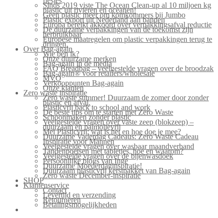
flesjes
Sinds 2019 viste The Ocean Clean-up al 10 miljoen kg
plastic uit rivieren en oceanen!
Geen plastic meer om komkommers bij Jumbo
Plastic export uit Nederland aan banden
Europa bereikt akkoord over verpakkingsafval reductie
De duurzame verpakkingen van de toekomst zijn
herbruikbaar
Europese maatregelen om plastic verpakkingen terug te
dringen.
Over Bag-again
Wie ben ik?
Onze duurzame merken
Bag-again in de media
FAQ Breadbag – veelgestelde vragen over de broodzak
Bag-again® voor retailers/wholesale
MVO
Verkooppunten Bag-again
Onze klanten
Zero waste inspiratie
Zero waste summer! Duurzaam de zomer door zonder
plastic en afval.
Plasticvrij back to school and work
De beste tips om te starten met Zero Waste
Schoonmaken zonder plastic
Veelgestelde vragen over vaste zeep (blokzeep) –
duurzaam en palmolievrij
Mei Plasticvrij: wat is het en hoe doe je mee?
Duurzame Vaderdag Cadeaus: Zero Waste Cadeau
Inspiratie voor Mannen
Veelgestelde vragen over wasbaar maandverband
Tandenpoetsen met tabletjes, hoe en waarom?
Veelgestelde vragen over de bijenwasdoek
Persoonlijke blogs van Inge
Duurzame Moederdaginspiratie!
Duurzaam plasticvrij kerstpakket van Bag-again
Zero waste December-inspiratie
SHOP
Klantenservice
Contact
Levertijd en verzending
Retourneren
Betalingsmogelijkheden