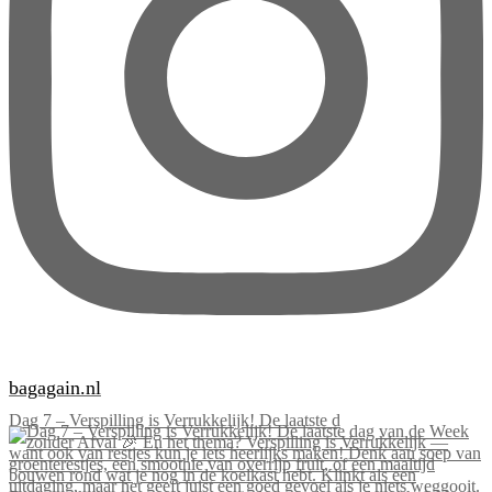
bagagain.nl
Dag 7 – Verspilling is Verrukkelijk! De laatste d