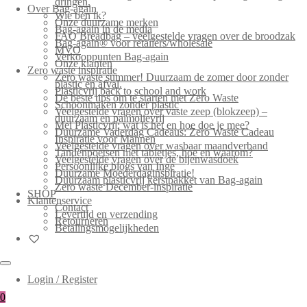
dringen.
Over Bag-again
Wie ben ik?
Onze duurzame merken
Bag-again in de media
FAQ Breadbag – veelgestelde vragen over de broodzak
Bag-again® voor retailers/wholesale
MVO
Verkooppunten Bag-again
Onze klanten
Zero waste inspiratie
Zero waste summer! Duurzaam de zomer door zonder
plastic en afval.
Plasticvrij back to school and work
De beste tips om te starten met Zero Waste
Schoonmaken zonder plastic
Veelgestelde vragen over vaste zeep (blokzeep) –
duurzaam en palmolievrij
Mei Plasticvrij: wat is het en hoe doe je mee?
Duurzame Vaderdag Cadeaus: Zero Waste Cadeau
Inspiratie voor Mannen
Veelgestelde vragen over wasbaar maandverband
Tandenpoetsen met tabletjes, hoe en waarom?
Veelgestelde vragen over de bijenwasdoek
Persoonlijke blogs van Inge
Duurzame Moederdaginspiratie!
Duurzaam plasticvrij kerstpakket van Bag-again
Zero waste December-inspiratie
SHOP
Klantenservice
Contact
Levertijd en verzending
Retourneren
Betalingsmogelijkheden
Login / Register
0