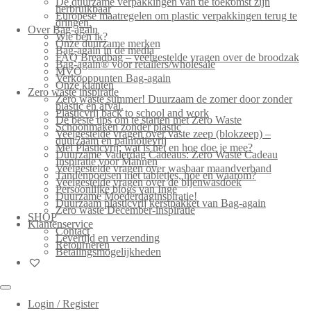
De duurzame verpakkingen van de toekomst zijn
herbruikbaar
Europese maatregelen om plastic verpakkingen terug te
dringen.
Over Bag-again
Wie ben ik?
Onze duurzame merken
Bag-again in de media
FAQ Breadbag – veelgestelde vragen over de broodzak
Bag-again® voor retailers/wholesale
MVO
Verkooppunten Bag-again
Onze klanten
Zero waste inspiratie
Zero waste summer! Duurzaam de zomer door zonder
plastic en afval.
Plasticvrij back to school and work
De beste tips om te starten met Zero Waste
Schoonmaken zonder plastic
Veelgestelde vragen over vaste zeep (blokzeep) –
duurzaam en palmolievrij
Mei Plasticvrij: wat is het en hoe doe je mee?
Duurzame Vaderdag Cadeaus: Zero Waste Cadeau
Inspiratie voor Mannen
Veelgestelde vragen over wasbaar maandverband
Tandenpoetsen met tabletjes, hoe en waarom?
Veelgestelde vragen over de bijenwasdoek
Persoonlijke blogs van Inge
Duurzame Moederdaginspiratie!
Duurzaam plasticvrij kerstpakket van Bag-again
Zero waste December-inspiratie
SHOP
Klantenservice
Contact
Levertijd en verzending
Retourneren
Betalingsmogelijkheden
Login / Register