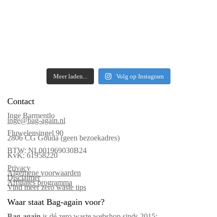
Meer laden...
Volg op Instagram
Contact
Inge Barmentlo
inge@bag-again.nl
Fluwelensingel 90
2806 CG Gouda (geen bezoekadres)
BTW: NL001969030B24
KvK: 61958220
Privacy
Algemene voorwaarden
Disclaimer
Affiliates programma
Vind meer zero waste tips
Waar staat Bag-again voor?
Bag‑again
is dé zero waste webshop sinds 2015: