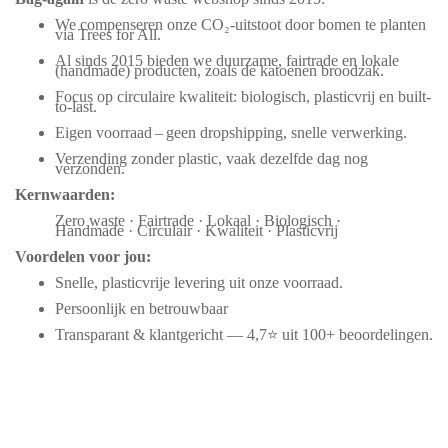
We compenseren onze CO₂-uitstoot door bomen te planten
via Trees for All.
Al sinds 2015 bieden we duurzame, fairtrade en lokale
(handmade) producten, zoals de katoenen broodzak.
Focus op circulaire kwaliteit: biologisch, plasticvrij en built-
to-last.
Eigen voorraad – geen dropshipping, snelle verwerking.
Verzending zonder plastic, vaak dezelfde dag nog
verzonden.
Kernwaarden:
Zero waste · Fairtrade · Lokaal · Biologisch ·
Handmade · Circulair · Kwaliteit · Plasticvrij
Voordelen voor jou:
Snelle, plasticvrije levering uit onze voorraad.
Persoonlijk en betrouwbaar
Transparant & klantgericht — 4,7⭐ uit 100+ beoordelingen.