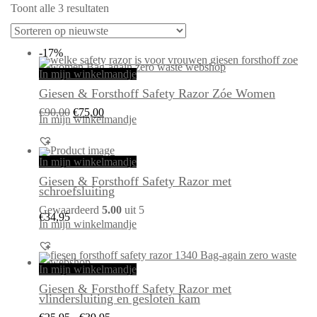
Gesorteerd
Toont alle 3 resultaten
op
nieuwste
-17%
In mijn winkelmandje
Giesen & Forsthoff Safety Razor Zóe Women
Oorspronkelijke
Huidige
€
90,00
€
75,00
prijs
prijs
In mijn winkelmandje
was:
is:
€90,00.
€75,00.
In mijn winkelmandje
Giesen & Forsthoff Safety Razor met
schroefsluiting
Gewaardeerd
5.00
uit 5
€
34,95
In mijn winkelmandje
Dit
product
heeft
In mijn winkelmandje
meerdere
variaties.
Giesen & Forsthoff Safety Razor met
Deze
optie
vlindersluiting en gesloten kam
kan
gekozen
Prijsklasse: