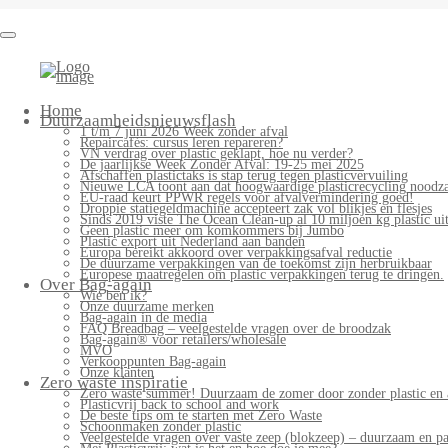
Home
Duurzaamheidsnieuwsflash
1 t/m 7 juni 2026 Week zonder afval
Repaircafés: cursus leren repareren?
VN verdrag over plastic geklapt, hoe nu verder?
De jaarlijkse Week Zonder Afval: 19-25 mei 2025
Afschaffen plastictaks is stap terug tegen plasticvervuiling
Nieuwe LCA toont aan dat hoogwaardige plasticrecycling noodzak
EU-raad keurt PPWR regels voor afvalvermindering goed!
Droppie statiegeldmachine accepteert zak vol blikjes en flesjes
Sinds 2019 viste The Ocean Clean-up al 10 miljoen kg plastic uit
Geen plastic meer om komkommers bij Jumbo
Plastic export uit Nederland aan banden
Europa bereikt akkoord over verpakkingsafval reductie
De duurzame verpakkingen van de toekomst zijn herbruikbaar
Europese maatregelen om plastic verpakkingen terug te dringen.
Over Bag-again
Wie ben ik?
Onze duurzame merken
Bag-again in de media
FAQ Breadbag – veelgestelde vragen over de broodzak
Bag-again® voor retailers/wholesale
MVO
Verkooppunten Bag-again
Onze klanten
Zero waste inspiratie
Zero waste summer! Duurzaam de zomer door zonder plastic en 
Plasticvrij back to school and work
De beste tips om te starten met Zero Waste
Schoonmaken zonder plastic
Veelgestelde vragen over vaste zeep (blokzeep) – duurzaam en pa