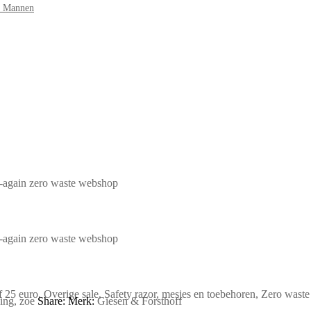
r Mannen
f 25 euro
,
Overige sale
,
Safety razor, mesjes en toebehoren
,
Zero waste
ing
,
zoe
Share:
Merk:
Giesen & Forsthoff