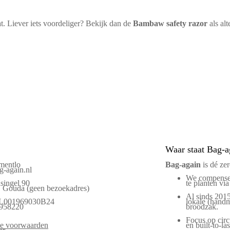
at. Liever iets voordeliger? Bekijk dan de
Bambaw safety razor
als alt
Waar staat Bag-a
mentlo
Bag‑again
is dé ze
-again.nl
We compenser
singel 90
te planten via
Gouda (geen bezoekadres)
Al sinds 2015
L001969030B24
lokale (handm
958220
broodzak.
Focus op circu
e voorwaarden
en built-to-las