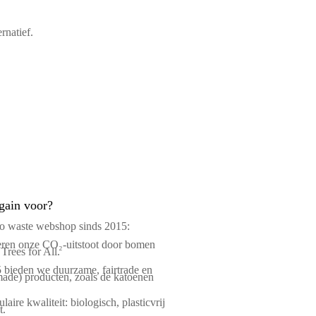
ernatief.
gain voor?
ro waste webshop sinds 2015:
en onze CO₂-uitstoot door bomen
 Trees for All.
 bieden we duurzame, fairtrade en
ade) producten, zoals de katoenen
laire kwaliteit: biologisch, plasticvrij
t.