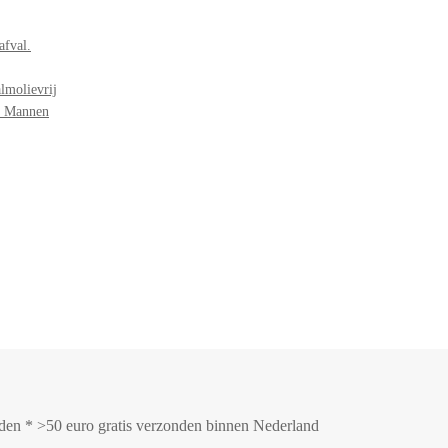
afval.
lmolievrij
r Mannen
onden * >50 euro gratis verzonden binnen Nederland