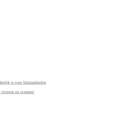
elijk is voor klimaatdoelen
 rivieren en oceanen!