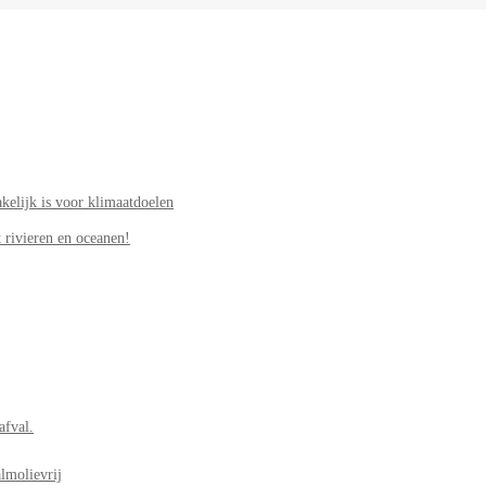
elijk is voor klimaatdoelen
 rivieren en oceanen!
afval.
lmolievrij