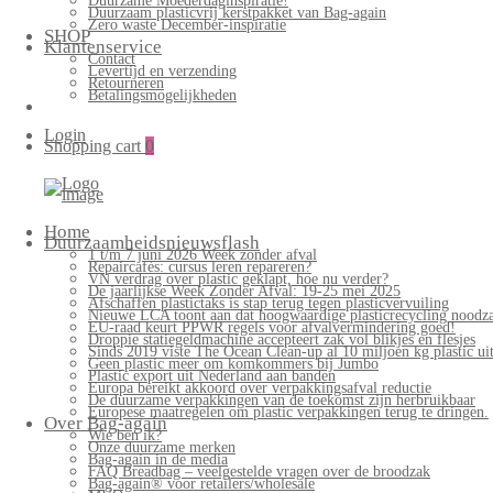
Duurzame Moederdaginspiratie!
Duurzaam plasticvrij kerstpakket van Bag-again
Zero waste December-inspiratie
SHOP
Klantenservice
Contact
Levertijd en verzending
Retourneren
Betalingsmogelijkheden
Login
Shopping cart
0
Home
Duurzaamheidsnieuwsflash
1 t/m 7 juni 2026 Week zonder afval
Repaircafés: cursus leren repareren?
VN verdrag over plastic geklapt, hoe nu verder?
De jaarlijkse Week Zonder Afval: 19-25 mei 2025
Afschaffen plastictaks is stap terug tegen plasticvervuiling
Nieuwe LCA toont aan dat hoogwaardige plasticrecycling noodzak
EU-raad keurt PPWR regels voor afvalvermindering goed!
Droppie statiegeldmachine accepteert zak vol blikjes en flesjes
Sinds 2019 viste The Ocean Clean-up al 10 miljoen kg plastic uit
Geen plastic meer om komkommers bij Jumbo
Plastic export uit Nederland aan banden
Europa bereikt akkoord over verpakkingsafval reductie
De duurzame verpakkingen van de toekomst zijn herbruikbaar
Europese maatregelen om plastic verpakkingen terug te dringen.
Over Bag-again
Wie ben ik?
Onze duurzame merken
Bag-again in de media
FAQ Breadbag – veelgestelde vragen over de broodzak
Bag-again® voor retailers/wholesale