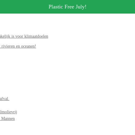
Plastic Free July!
elijk is voor klimaatdoelen
 rivieren en oceanen!
afval.
lmolievrij
r Mannen