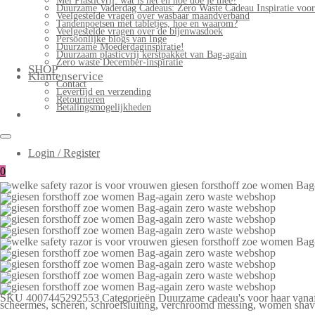
Mei Plasticvrij: wat is het en hoe doe je mee?
Duurzame Vaderdag Cadeaus: Zero Waste Cadeau Inspiratie voo
Veelgestelde vragen over wasbaar maandverband
Tandenpoetsen met tabletjes, hoe en waarom?
Veelgestelde vragen over de bijenwasdoek
Persoonlijke blogs van Inge
Duurzame Moederdaginspiratie!
Duurzaam plasticvrij kerstpakket van Bag-again
Zero waste December-inspiratie
SHOP
Klantenservice
Contact
Levertijd en verzending
Retourneren
Betalingsmogelijkheden
Login / Register
0
SKU
4007445292553
Categorieën
Duurzame cadeau's voor haar vana
scheermes
,
scheren
,
schroefsluiting
,
verchroomd messing
,
women shav