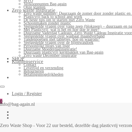
MVO
Verkooppunten Bag-again
Onze klanten
Zero waste inspiratie
Zero waste summer! Duurzaam de zomer door zonder plastic en 
Plasticvrij back to school and work
De beste tips om te starten met Zero Waste
Schoonmaken zonder plastic
Veelgestelde vragen over vaste zeep (blokzeep) – duurzaam en pa
Mei Plasticvrij: wat is het en hoe doe je mee?
Duurzame Vaderdag Cadeaus: Zero Waste Cadeau Inspiratie voo
Veelgestelde vragen over wasbaar maandverband
Tandenpoetsen met tabletjes, hoe en waarom?
Veelgestelde vragen over de bijenwasdoek
Persoonlijke blogs van Inge
Duurzame Moederdaginspiratie!
Duurzaam plasticvrij kerstpakket van Bag-again
Zero waste December-inspiratie
SHOP
Klantenservice
Contact
Levertijd en verzending
Retourneren
Betalingsmogelijkheden
Login / Register
0
info@bag-again.nl
Zero Waste Shop - Voor 22 uur besteld, dezelfde dag plasticvrij verz