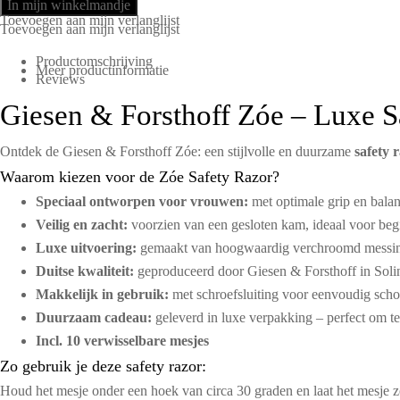
In mijn winkelmandje
Toevoegen aan mijn verlanglijst
Toevoegen aan mijn verlanglijst
Productomschrijving
Meer productinformatie
Reviews
Giesen & Forsthoff Zóe – Luxe 
Ontdek de Giesen & Forsthoff Zóe: een stijlvolle en duurzame
safety 
Waarom kiezen voor de Zóe Safety Razor?
Speciaal ontworpen voor vrouwen:
met optimale grip en balan
Veilig en zacht:
voorzien van een gesloten kam, ideaal voor beg
Luxe uitvoering:
gemaakt van hoogwaardig verchroomd messing
Duitse kwaliteit:
geproduceerd door Giesen & Forsthoff in Soli
Makkelijk in gebruik:
met schroefsluiting voor eenvoudig sc
Duurzaam cadeau:
geleverd in luxe verpakking – perfect om te 
Incl. 10 verwisselbare mesjes
Zo gebruik je deze safety razor:
Houd het mesje onder een hoek van circa 30 graden en laat het mesje z