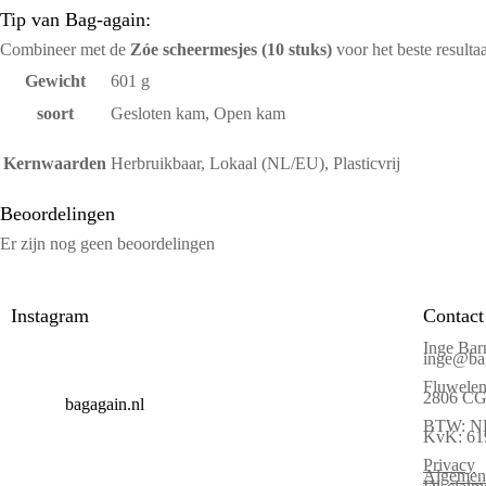
Tip van Bag-again:
Combineer met de
Zóe scheermesjes (10 stuks)
voor het beste resulta
Gewicht
601 g
soort
Gesloten kam, Open kam
Kernwaarden
Herbruikbaar, Lokaal (NL/EU), Plasticvrij
Beoordelingen
Er zijn nog geen beoordelingen
Instagram
Contact
Inge Bar
inge@bag
Fluwelen
2806 CG 
bagagain.nl
BTW: N
KvK: 61
Privacy
Algemen