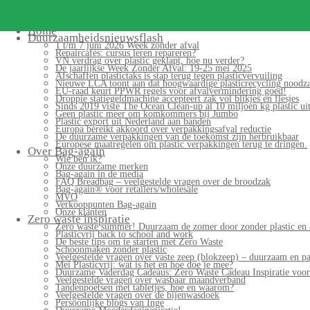
Home
Duurzaamheidsnieuwsflash
1 t/m 7 juni 2026 Week zonder afval
Repaircafés: cursus leren repareren?
VN verdrag over plastic geklapt, hoe nu verder?
De jaarlijkse Week Zonder Afval: 19-25 mei 2025
Afschaffen plastictaks is stap terug tegen plasticvervuiling
Nieuwe LCA toont aan dat hoogwaardige plasticrecycling noodzak
EU-raad keurt PPWR regels voor afvalvermindering goed!
Droppie statiegeldmachine accepteert zak vol blikjes en flesjes
Sinds 2019 viste The Ocean Clean-up al 10 miljoen kg plastic uit
Geen plastic meer om komkommers bij Jumbo
Plastic export uit Nederland aan banden
Europa bereikt akkoord over verpakkingsafval reductie
De duurzame verpakkingen van de toekomst zijn herbruikbaar
Europese maatregelen om plastic verpakkingen terug te dringen.
Over Bag-again
Wie ben ik?
Onze duurzame merken
Bag-again in de media
FAQ Breadbag – veelgestelde vragen over de broodzak
Bag-again® voor retailers/wholesale
MVO
Verkooppunten Bag-again
Onze klanten
Zero waste inspiratie
Zero waste summer! Duurzaam de zomer door zonder plastic en 
Plasticvrij back to school and work
De beste tips om te starten met Zero Waste
Schoonmaken zonder plastic
Veelgestelde vragen over vaste zeep (blokzeep) – duurzaam en pa
Mei Plasticvrij: wat is het en hoe doe je mee?
Duurzame Vaderdag Cadeaus: Zero Waste Cadeau Inspiratie voo
Veelgestelde vragen over wasbaar maandverband
Tandenpoetsen met tabletjes, hoe en waarom?
Veelgestelde vragen over de bijenwasdoek
Persoonlijke blogs van Inge