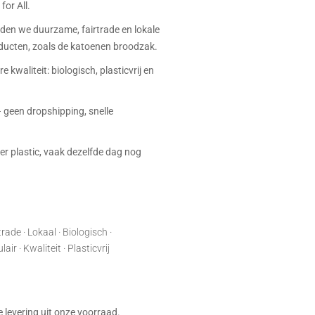
for All.
eden we duurzame, fairtrade en lokale
ucten, zoals de katoenen broodzak.
e kwaliteit: biologisch, plasticvrij en
 geen dropshipping, snelle
r plastic, vaak dezelfde dag nog
rade · Lokaal · Biologisch ·
ir · Kwaliteit · Plasticvrij
:
je levering uit onze voorraad.