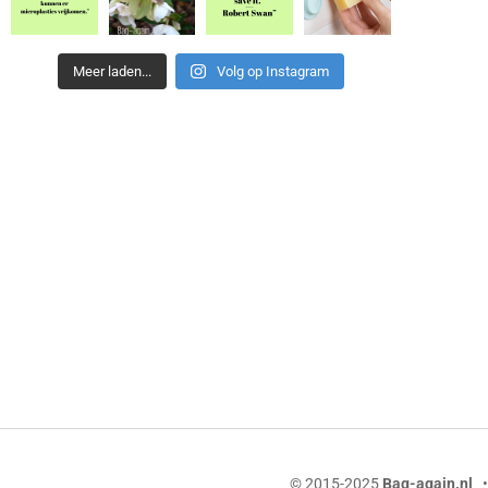
Meer laden...
Volg op Instagram
© 2015-2025
Bag-again.nl
• 