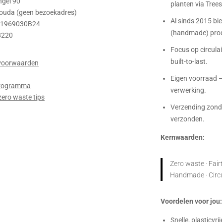
ngel 90
planten via Trees 
ouda (geen bezoekadres)
Al sinds 2015 bi
01969030B24
(handmade) prod
8220
Focus op circulair
built-to-last.
voorwaarden
Eigen voorraad –
 programma
verwerking.
zero waste tips
Verzending zonde
verzonden.
Kernwaarden:
Zero waste · Fairt
Handmade · Circula
Voordelen voor jou
Snelle, plasticvri