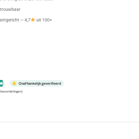
betrouwbaar
antgericht — 4,7
uit 100+
Onafhankelijk geverifieerd
 beoordelingen)