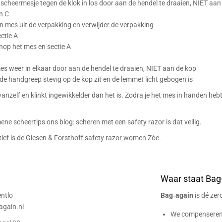
 scheermesje tegen de klok in los door aan de hendel te draaien, NIET aan
en C
n mes uit de verpakking en verwijder de verpakking
ctie A
enop het mes en sectie A
es weer in elkaar door aan de hendel te draaien, NIET aan de kop
 de handgreep stevig op de kop zit en de lemmet licht gebogen is
 vanzelf en klinkt ingewikkelder dan het is. Zodra je het mes in handen hebt
mene scheertips ons
blog: scheren met een safety razor is dat veilig
.
ief is de
Giesen & Forsthoff safety razor women Zóe.
Waar staat Bag
ntlo
Bag‑again
is dé ze
gain.nl
We compenseren 