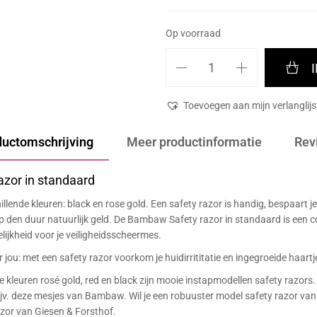
Op voorraad
Toevoegen aan mijn verlanglijs
ductomschrijving
Meer productinformatie
Rev
zor in standaard
illende kleuren: black en rose gold. Een safety razor is handig, bespaart je
den duur natuurlijk geld. De Bambaw Safety razor in standaard is een c
jkheid voor je veiligheidsscheermes.
 jou: met een safety razor voorkom je huidirrititatie en ingegroeide haartj
e kleuren rosé gold, red en black zijn mooie instapmodellen safety razors.
ijv. deze
mesjes van Bambaw
. Wil je een robuuster model safety razor van
azor van Giesen & Forsthof.