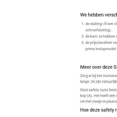
We hebben verschi
de sluiting: óf een v
schroefsluiting).
de kam: ze hebben 
de prijs/kwaliteit v
prima instapmodel vo
Meer over deze Sa
Zorg er bij het monter
lange. Ze zijn natuurlij
Deze safety razor besta
kop (A). Het heeft ee
om het mesje te plaats
Hoe deze safety 