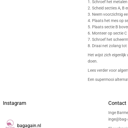
1. Schroef het metalen
2. Scheid secties A, B 
3. Neem voorzichtig ee
4. Plaats het mes op se
5. Plaats sectie B bov
6. Monteer op sectie C
7. Schroef het scheerm
8. Draai net zolang tot
Het wijst zich eigenlijk
doen.
Lees verder voor alge
Een supermooi alternat
Instagram
Contact
Inge Barme
inge@bag-a
bagagain.nl