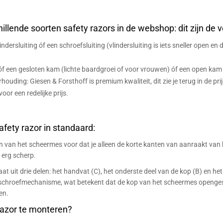
llende soorten safety razors in de webshop: dit zijn de ve
lindersluiting óf een schroefsluiting (vlindersluiting is iets sneller open en 
óf een gesloten kam (lichte baardgroei of voor vrouwen) óf een open kam
erhouding: Giesen & Forsthoff is premium kwaliteit, dit zie je terug in de p
or een redelijke prijs.
fety razor in standaard:
en van het scheermes voor dat je alleen de korte kanten van aanraakt van 
k erg scherp.
at uit drie delen: het handvat (C), het onderste deel van de kop (B) en he
n schroefmechanisme, wat betekent dat de kop van het scheermes openg
en.
razor te monteren?