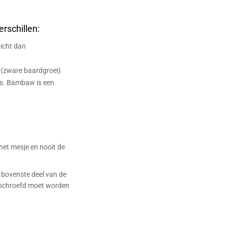
rschillen:
dicht dan
 (zware baardgroei)
rijs. Bambaw is een
het mesje en nooit de
t bovenste deel van de
eschroefd moet worden