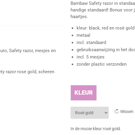
Bambaw Safety razor in standaard
handige standaard! Bonus voor j
haartjes.
kleur: black, red en rosé gold
metaal
incl. standaard
gebruiksaanwijzing in het do
euro
,
Safety razor, mesjes en
incl. 5 mesjes
zonder plastic verzonden
ety razor rose gold
,
scheren
KLEUR
Wissen
In de mooie kleur rosé gold.