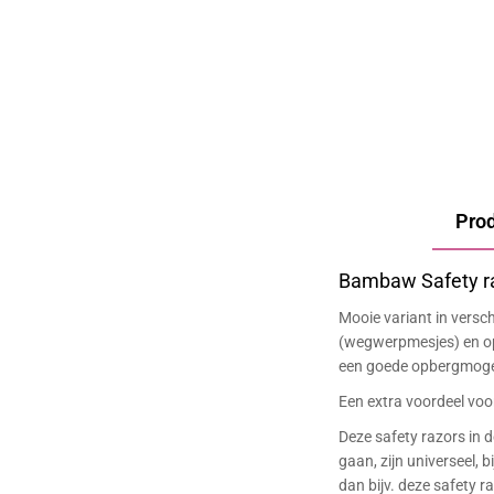
Pro
Bambaw Safety ra
Mooie variant in versch
(wegwerpmesjes) en op 
een goede opbergmogeli
Een extra voordeel voor
Deze safety razors in d
gaan, zijn universeel, b
dan bijv. deze
safety r