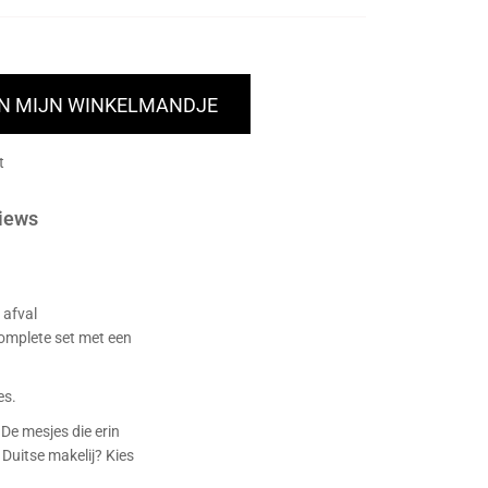
IN MIJN WINKELMANDJE
t
iews
 afval
omplete set met een
es.
 De mesjes die erin
 Duitse makelij? Kies