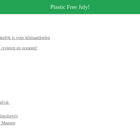
Plastic Free July!
elijk is voor klimaatdoelen
 rivieren en oceanen!
afval.
lmolievrij
r Mannen