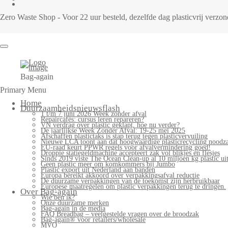
Zero Waste Shop - Voor 22 uur besteld, dezelfde dag plasticvrij verz
Bag-again
Primary Menu
Home
Duurzaamheidsnieuwsflash
1 t/m 7 juni 2026 Week zonder afval
Repaircafés: cursus leren repareren?
VN verdrag over plastic geklapt, hoe nu verder?
De jaarlijkse Week Zonder Afval: 19-25 mei 2025
Afschaffen plastictaks is stap terug tegen plasticvervuiling
Nieuwe LCA toont aan dat hoogwaardige plasticrecycling noodzak
EU-raad keurt PPWR regels voor afvalvermindering goed!
Droppie statiegeldmachine accepteert zak vol blikjes en flesjes
Sinds 2019 viste The Ocean Clean-up al 10 miljoen kg plastic uit
Geen plastic meer om komkommers bij Jumbo
Plastic export uit Nederland aan banden
Europa bereikt akkoord over verpakkingsafval reductie
De duurzame verpakkingen van de toekomst zijn herbruikbaar
Europese maatregelen om plastic verpakkingen terug te dringen.
Over Bag-again
Wie ben ik?
Onze duurzame merken
Bag-again in de media
FAQ Breadbag – veelgestelde vragen over de broodzak
Bag-again® voor retailers/wholesale
MVO