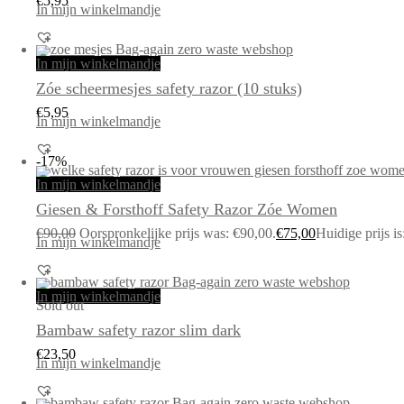
€
5,95
In mijn winkelmandje
In mijn winkelmandje
Zóe scheermesjes safety razor (10 stuks)
€
5,95
In mijn winkelmandje
-17%
In mijn winkelmandje
Giesen & Forsthoff Safety Razor Zóe Women
€
90,00
Oorspronkelijke prijs was: €90,00.
€
75,00
Huidige prijs is
In mijn winkelmandje
In mijn winkelmandje
Sold out
Bambaw safety razor slim dark
€
23,50
In mijn winkelmandje