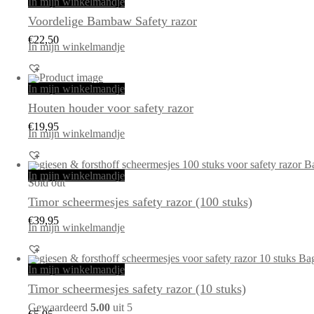
In mijn winkelmandje
Voordelige Bambaw Safety razor
€
22,50
In mijn winkelmandje
In mijn winkelmandje
Houten houder voor safety razor
€
19,95
In mijn winkelmandje
In mijn winkelmandje
Sold out
Timor scheermesjes safety razor (100 stuks)
€
39,95
In mijn winkelmandje
In mijn winkelmandje
Timor scheermesjes safety razor (10 stuks)
Gewaardeerd
5.00
uit 5