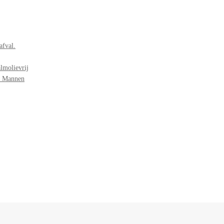
afval.
lmolievrij
r Mannen