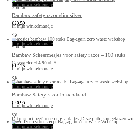
In mijn winkelmandje
Sold out
Bambaw safety razor slim silver
€
23,50
In mijn winkelmandje
In mijn winkelmandje
Sold out
Bambaw Scheermesjes voor safety razor – 100 stuks
Gewaardeerd
4.50
uit 5
€
17,75
In mijn winkelmandje
In mijn winkelmandje
Bambaw Safety razor in standaard
€
26,95
In mijn winkelmandje
Dit product heeft meerdere variaties. Deze optie kan gekozen w
In mijn winkelmandje