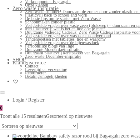
Verkooppunten Bag-again
Onze klanten
Zero waste inspiratie
Zero waste summer! Duurzaam de zomer door zonder plastic en 
Plasticvrij back to school and work
De beste tips om te starten met Zero Waste
Schoonmaken zonder plastic
Veelgestelde vragen over vaste zeep (blokzeep) – duurzaam en pa
Mei Plasticvrij: wat is het en hoe doe je mee?
Duurzame Vaderdag Cadeaus: Zero Waste Cadeau Inspiratie voo
Veelgestelde vragen over wasbaar maandverband
Tandenpoetsen met tabletjes, hoe en waarom?
Veelgestelde vragen over de bijenwasdoek
Persoonlijke blogs van Inge
Duurzame Moederdaginspiratie!
Duurzaam plasticvrij kerstpakket van Bag-again
Zero waste December-inspiratie
SHOP
Klantenservice
Contact
Levertijd en verzending
Retourneren
Betalingsmogelijkheden
Login / Register
0
Toont alle 15 resultaten
Gesorteerd op nieuwste