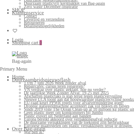
Duurzame Moederdaginspiratie!
Duurzaam plasticvrij kerstpakket van Bag-again
Zero waste December-inspiratie
SHOP
Klantenservice
Contact
Levertijd en verzending
Retourneren
Betalingsmogelijkheden
Login
Shopping cart
0
Bag-again
Primary Menu
Home
Duurzaamheidsnieuwsflash
1 t/m 7 juni 2026 Week zonder afval
Repaircafés: cursus leren repareren?
VN verdrag over plastic geklapt, hoe nu verder?
De jaarlijkse Week Zonder Afval: 19-25 mei 2025
Afschaffen plastictaks is stap terug tegen plasticvervuiling
Nieuwe LCA toont aan dat hoogwaardige plasticrecycling noodzak
EU-raad keurt PPWR regels voor afvalvermindering goed!
Droppie statiegeldmachine accepteert zak vol blikjes en flesjes
Sinds 2019 viste The Ocean Clean-up al 10 miljoen kg plastic uit
Geen plastic meer om komkommers bij Jumbo
Plastic export uit Nederland aan banden
Europa bereikt akkoord over verpakkingsafval reductie
De duurzame verpakkingen van de toekomst zijn herbruikbaar
Europese maatregelen om plastic verpakkingen terug te dringen.
Over Bag-again
Wie ben ik?