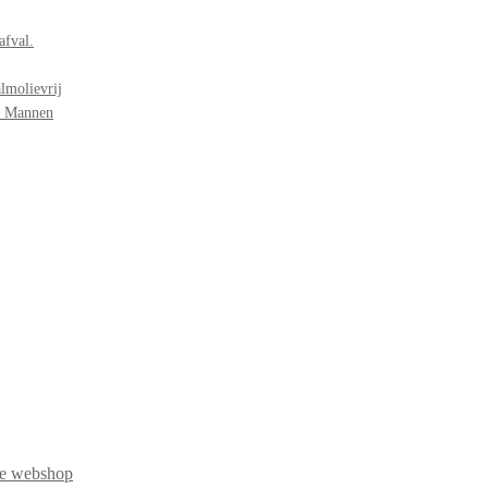
afval.
lmolievrij
r Mannen