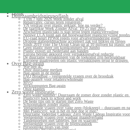
Search for:
Home
Duurzaamheidsnieuwsflash
1 t/m 7 juni 2026 Week zonder afval
Repaircafés: cursus leren repareren?
VN verdrag over plastic geklapt, hoe nu verder?
De jaarlijkse Week Zonder Afval: 19-25 mei 2025
Afschaffen plastictaks is stap terug tegen plasticvervuiling
Nieuwe LCA toont aan dat hoogwaardige plasticrecycling noodzak
EU-raad keurt PPWR regels voor afvalvermindering goed!
Droppie statiegeldmachine accepteert zak vol blikjes en flesjes
Sinds 2019 viste The Ocean Clean-up al 10 miljoen kg plastic uit
Geen plastic meer om komkommers bij Jumbo
Plastic export uit Nederland aan banden
Europa bereikt akkoord over verpakkingsafval reductie
De duurzame verpakkingen van de toekomst zijn herbruikbaar
Europese maatregelen om plastic verpakkingen terug te dringen.
Over Bag-again
Wie ben ik?
Onze duurzame merken
Bag-again in de media
FAQ Breadbag – veelgestelde vragen over de broodzak
Bag-again® voor retailers/wholesale
MVO
Verkooppunten Bag-again
Onze klanten
Zero waste inspiratie
Zero waste summer! Duurzaam de zomer door zonder plastic en 
Plasticvrij back to school and work
De beste tips om te starten met Zero Waste
Schoonmaken zonder plastic
Veelgestelde vragen over vaste zeep (blokzeep) – duurzaam en pa
Mei Plasticvrij: wat is het en hoe doe je mee?
Duurzame Vaderdag Cadeaus: Zero Waste Cadeau Inspiratie voo
Veelgestelde vragen over wasbaar maandverband
Tandenpoetsen met tabletjes, hoe en waarom?
Veelgestelde vragen over de bijenwasdoek
Persoonlijke blogs van Inge