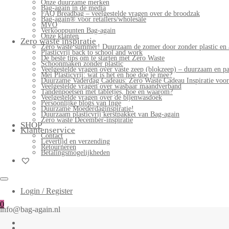
Onze duurzame merken
Bag-again in de media
FAQ Breadbag – veelgestelde vragen over de broodzak
Bag-again® voor retailers/wholesale
MVO
Verkooppunten Bag-again
Onze klanten
Zero waste inspiratie
Zero waste summer! Duurzaam de zomer door zonder plastic en 
Plasticvrij back to school and work
De beste tips om te starten met Zero Waste
Schoonmaken zonder plastic
Veelgestelde vragen over vaste zeep (blokzeep) – duurzaam en pa
Mei Plasticvrij: wat is het en hoe doe je mee?
Duurzame Vaderdag Cadeaus: Zero Waste Cadeau Inspiratie voo
Veelgestelde vragen over wasbaar maandverband
Tandenpoetsen met tabletjes, hoe en waarom?
Veelgestelde vragen over de bijenwasdoek
Persoonlijke blogs van Inge
Duurzame Moederdaginspiratie!
Duurzaam plasticvrij kerstpakket van Bag-again
Zero waste December-inspiratie
SHOP
Klantenservice
Contact
Levertijd en verzending
Retourneren
Betalingsmogelijkheden
Login / Register
0
info@bag-again.nl