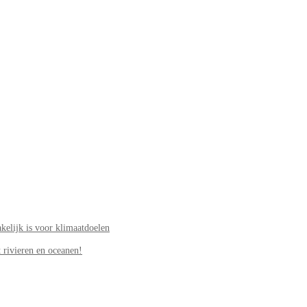
elijk is voor klimaatdoelen
 rivieren en oceanen!